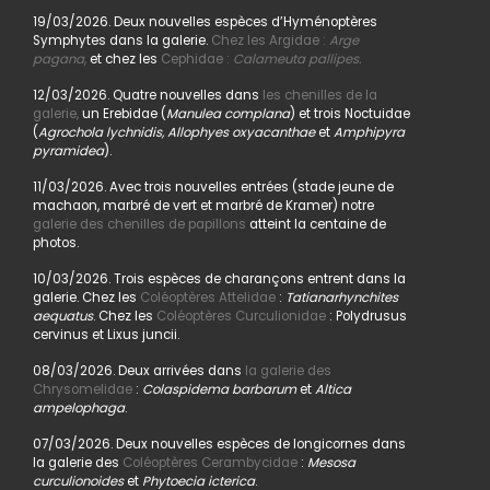
19/03/2026. Deux nouvelles espèces d’Hyménoptères
Symphytes dans la galerie.
Chez les Argidae :
Arge
pagana
,
et chez les
Cephidae :
Calameuta pallipes.
12/03/2026. Quatre nouvelles dans
les chenilles de la
galerie,
un Erebidae (
Manulea complana
) et trois Noctuidae
(
Agrochola lychnidis, Allophyes oxyacanthae
et
Amphipyra
pyramidea
).
11/03/2026. Avec trois nouvelles entrées (stade jeune de
machaon, marbré de vert et marbré de Kramer) notre
galerie des chenilles de papillons
atteint la centaine de
photos.
10/03/2026. Trois espèces de charançons entrent dans la
galerie. Chez les
Coléoptères Attelidae
:
Tatianarhynchites
aequatus
. Chez les
Coléoptères Curculionidae
: Polydrusus
cervinus et Lixus juncii.
08/03/2026. Deux arrivées dans
la galerie des
Chrysomelidae
:
Colaspidema barbarum
et
Altica
ampelophaga
.
07/03/2026. Deux nouvelles espèces de longicornes dans
la galerie des
Coléoptères Cerambycidae
:
Mesosa
curculionoides
et
Phytoecia icterica
.