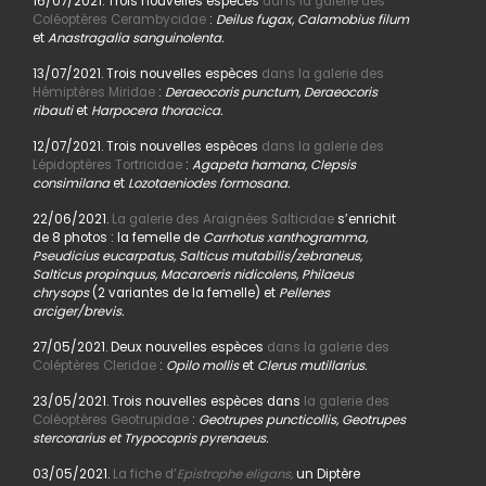
16/07/2021. Trois nouvelles espèces
dans la galerie des
Coléoptères Cerambycidae
:
Deilus fugax, Calamobius filum
et
Anastragalia sanguinolenta.
13/07/2021. Trois nouvelles espèces
dans la galerie des
Hémiptères Miridae
:
Deraeocoris punctum, Deraeocoris
ribauti
et
Harpocera thoracica.
12/07/2021. Trois nouvelles espèces
dans la galerie des
Lépidoptères Tortricidae
:
Agapeta hamana, Clepsis
consimilana
et
Lozotaeniodes formosana.
22/06/2021.
La galerie des Araignées Salticidae
s’enrichit
de 8 photos : la femelle de
Carrhotus xanthogramma,
Pseudicius eucarpatus, Salticus mutabilis/zebraneus,
Salticus propinquus, Macaroeris nidicolens, Philaeus
chrysops
(2 variantes de la femelle) et
Pellenes
arciger/brevis.
27/05/2021. Deux nouvelles espèces
dans la galerie des
Coléptères Cleridae
:
Opilo mollis
et
Clerus mutillarius.
23/05/2021. Trois nouvelles espèces dans
la galerie des
Coléoptères Geotrupidae
:
Geotrupes puncticollis, Geotrupes
stercorarius et Trypocopris pyrenaeus.
03/05/2021.
La fiche d’
Epistrophe eligans,
un Diptère