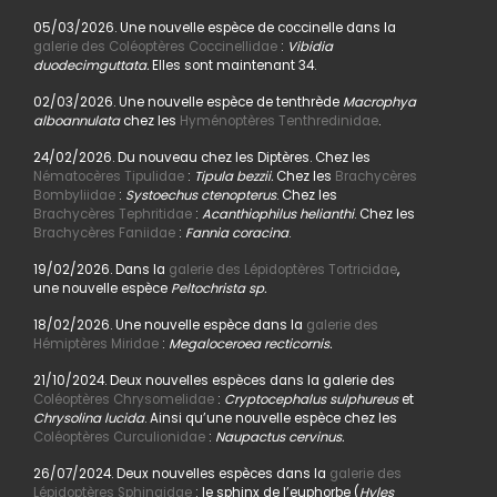
05/03/2026. Une nouvelle espèce de coccinelle dans la
galerie des Coléoptères Coccinellidae
:
Vibidia
duodecimguttata.
Elles sont maintenant 34.
02/03/2026. Une nouvelle espèce de tenthrède
Macrophya
alboannulata
chez les
Hyménoptères Tenthredinidae
.
24/02/2026. Du nouveau chez les Diptères. Chez les
Nématocères Tipulidae
:
Tipula bezzii.
Chez les
Brachycères
Bombyliidae
:
Systoechus ctenopterus
. Chez les
Brachycères Tephritidae
:
Acanthiophilus helianthi
. Chez les
Brachycères Faniidae
:
Fannia coracina
.
19/02/2026. Dans la
galerie des Lépidoptères Tortricidae
,
une nouvelle espèce
Peltochrista sp.
18/02/2026. Une nouvelle espèce dans la
galerie des
Hémiptères Miridae
:
Megaloceroea recticornis.
21/10/2024. Deux nouvelles espèces dans la galerie des
Coléoptères Chrysomelidae
:
Cryptocephalus sulphureus
et
Chrysolina lucida
. Ainsi qu’une nouvelle espèce chez les
Coléoptères Curculionidae
:
Naupactus cervinus.
26/07/2024. Deux nouvelles espèces dans la
galerie des
Lépidoptères Sphingidae
: le sphinx de l’euphorbe (
Hyles