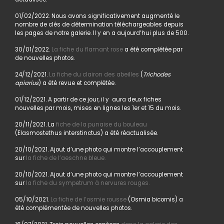
01/02/2022. Nous avons significativement augmenté le
nombre de clés de détermination téléchargeables depuis
les pages de notre galerie. Il y en a aujourd’hui plus de 500.
30/01/2022.
La fiche du flamant rose
a été complétée par
de nouvelles photos.
24/12/2021.
La fiche du clairon des abeilles
(
Trichodes
apiarius
) a été revue et complétée.
01/12/2021. A partir de ce jour, il y aura deux fiches
nouvelles par mois, mises en lignes les 1er et 15 du mois.
20/11/2021. La
fiche de la punaise du bouleau
(Elasmostethus interstinctus) a été réactualisée.
20/10/2021. Ajout d’une photo qui montre l’accouplement
sur
la fiche de l’aeschne bleue.
20/10/2021. Ajout d’une photo qui montre l’accouplement
sur
la fiche du sympetrum à nervures rouges.
05/10/2021.
La fiche de l’osmie rousse
(Osmia bicornis) a
été complémentée de nouvelles photos.