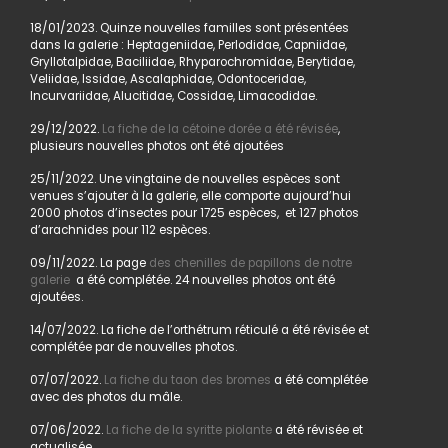
18/01/2023. Quinze nouvelles familles sont présentées
dans la galerie : Heptageniidae, Perlodidae, Capniidae,
Gryllotalpidae, Baciliidae, Rhyparochromidae, Berytidae,
Veliidae, Issidae, Ascalaphidae, Odontoceridae,
Incurvariidae, Alucitidae, Cossidae, Limacodidae.
29/12/2022.
La fiche de la cétoine dorée a été révisée
,
plusieurs nouvelles photos ont été ajoutées
25/11/2022. Une vingtaine de nouvelles espèces sont
venues s’ajouter à la galerie, elle comporte aujourd’hui
2000 photos d’insectes pour 1725 espèces, et 127 photos
d’arachnides pour 112 espèces.
09/11/2022. La page
des chenilles de papillons de notre
galerie
a été complétée. 24 nouvelles photos ont été
ajoutées.
14/07/2022. La fiche de l’orthétrum réticulé a été révisée et
complétée par de nouvelles photos.
07/07/2022.
La fiche du taon des bromes
a été complétée
avec des photos du mâle.
07/06/2022.
La fiche de la syritte piolante
a été révisée et
actualisée.