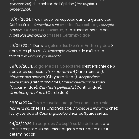
euphorbiae
) et le sphinx de l’épilobe (
Proserpinus
proserpina
).
16/07/2024. Trois nouvelles espèces dans la galerie des
Coléoptères :
Coraebus rubi
chez les Buprestidae,
Oenopia
lyncea
chez les Coccinellidae,
et la superbe Rosalie des
Alpes
Rosalia alpina
chez les Cerambycidae.
29/06/2024. Dans
la galerie des Diptères Anthomyidae,
3
nouvelles photos :
Eustalomyia hilaris
et le mâle et la
femelle d’
Anthomyia illocata.
09/06/2024.
La galerie des Coléoptères
s’est enrichie de 6
nouvelles espèces :
Lixus bardanae
(Curculionidae),
Plateumaris sericea
(Chrysomelidae),
Anoplodera
sexguttata
(Cerambycidae),
Calvia quidecimguttata
(Coccinellidae),
Cantharis pellucida
(Cantharidae),
Carabus granulatus
(Carabidae).
06/04/2024.
Trois nouvelles araignées dans la galerie
:
Nomisia sp
. chez les Gnaphosidae,
Alopecosa inquilina
chez
les Lycosidae et
Olios argelasius
chez les Sparassidae.
04/03/2024.
La page des Coléoptères Mordellidae
de la
galerie propose un pdf téléchargeable pour aider à leur
détermination.