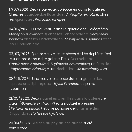
Les dernières mises à jour
17/07/2026. Deux nouveaux coléoptères dans la galerie.
Chez les
Scarabeidae Rutelidae
:
Anisoplia remota
et chez
les
Apionidae
:
Protapion fulvipes
04/07/2026. Du nouveau dans la galerie des Coléoptères :
Menephilus cylindricus
chez les Tenebrionidae
,
Oedemera
barbara
chez les Oedemeridae
et
Polydrusus setifrons
chez
les Curculionidae.
03/07/2026. Quatre nouvelles espèces de Lépidoptères font
leur entrée dans notre galerie. Deux
Geometridae
:
Comibaena bajularia
et
Eupithecia haworthiata,
un
Erebidae
:
Phytometra viridaria
, et un
Noctuidae
:
Xestia triangulum.
08/06/2026. Une nouvelle espèce dans la
galerie des
Lépidoptères Sphingidae
:
Hyles livornica,
le sphinx
livournien.
21/05/2026. Deux
nouvelles chenilles dans la galerie
: le
citron (
Gonepteryx rhamni
) et la noctuelle blessée
(
Peridroma saucia
), et une punaise de
la famille des
Rhopalidae :
Liorhyssus hyalinus.
20/04/2026.
La fiche du phylan des dunes
a été
complétée.