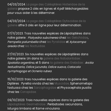
04/03/2024.
La page des Coléoptères Histeridae de la
galerie
propose 2 clés en lignes et 4 pdf téléchargeables
pour vous aider à les déterminer.
04/03/2024.
La page des Coléoptères Dytiscidae de la
galerie
offre 3 clés en ligne pour leur détermination.
07/11/2023. Trois nouvelles espèces de Lépidoptères dans
notre galerie :
Platyedra subcinerea
chez
les Gelichiidae
,
Pempelia palumbella
chez
les Pyralidae
et
Xylocampa
areola
chez
les Noctuidae.
27/10/2023. Six nouvelles espèces de Lépidoptères dans
notre galerie. Un dans la
galerie des Notodontidae
:
Spatalia argentina,
et 5 dans
la galerie des Erebidae
:
Arctia
testudinaria, Odice jucunda, Odice suava, Catocala
nymphogoga et Ocneria rubea
.
15/10/2023. trois nouvelles espèces dans la galerie des
Diptères : Pyrellia vivida chez les
Muscidae,
Sphenometopa
fastuosa chez les
Sarcophagidae
et Physocephala pusilla
chez les
Conopidae.
09/10/2023. Trois nouvelles espèces dans la galerie des
Lépidoptères Geometridae
: Peribatodes secundaria,
Isturgia limbaria et Itame vincularia.