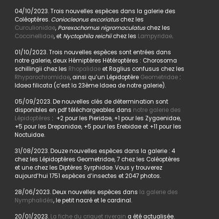
04/10/2023. Trois nouvelles espèces dans la galerie des
Coléoptères.
Coniocleonus excoriatus
chez les
Curculionidae
,
Parexochomus nigromaculatus
chez les
Coccinellidae
, et
Nyctophila reichii
chez les
Lampyridae
.
01/10/2023. Trois nouvelles espèces sont entrées dans
notre galerie, deux Hémiptères Hétéroptères : Chorosoma
schillingii chez les
Rhopalidae
et Raglius confusus chez les
Rhyparochromidae
, ainsi qu’un Lépidoptère
Geometridae
:
Idaea filicata (c’est la 23ème Idaea de notre galerie).
05/09/2023. De nouvelles clés de détermination sont
disponibles en pdf téléchargeables dans
notre galerie des
Lépidoptères
: +2 pour les Pieridae, +1 pour les Zygaenidae,
+5 pour les Drepanidae, +5 pour les Erebidae et +11 pour les
Noctuidae.
31/08/2023. Douze nouvelles espèces dans la galerie : 4
chez les Lépidoptères Geometridae, 7 chez les Coléoptères
et une chez les Diptères Syrphidae. Vous y trouverez
aujourd’hui 1751 espèces d’insectes et 2047 photos.
28/06/2023. Deux nouvelles espèces dans
la galerie des
Nymphalidés
, le petit nacré et le cardinal.
20/01/2023.
La fiche du criquet riverain
a été actualisée.