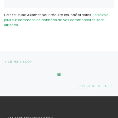
Ce site utilise Akismet pour réduire les indésirables.
En savoir
plus sur comment les données de vos commentaires sont
utilisées
.
Parcourir les articles
Article précédent
LE HÉRISSON
RETOUR À LA LISTE DES AR
Ar
L’AESCHNE BLEUE