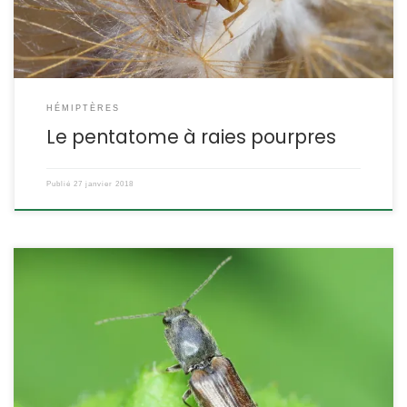
leur scutellum […]
HÉMIPTÈRES
Le pentatome à raies pourpres
Publié
27 janvier 2018
Ce taupin est très commun dans les endroits boisés. Assez
variable de coloration, on le reconnaît à ses élytres qui présentent
deux couleurs. Athous vittatus Gmelin,1790 (L’espèce est parfois
attribuée à Fabricius,1793). L’athous à bandes claires L’athous à
bandelettes POSITION SYSTÉMATIQUE : Insecte Coléoptère Famille
des Elateridae ETYMOLOGIE : Athous veut dire « inoffensif » et […]