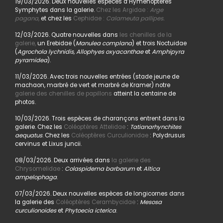
19/03/2026. Deux nouvelles espèces d’Hyménoptères
Symphytes dans la galerie.
Chez les Argidae :
Arge
pagana
,
et chez les
Cephidae :
Calameuta pallipes.
12/03/2026. Quatre nouvelles dans
les chenilles de la
galerie,
un Erebidae (
Manulea complana
) et trois Noctuidae
(
Agrochola lychnidis, Allophyes oxyacanthae
et
Amphipyra
pyramidea
).
11/03/2026. Avec trois nouvelles entrées (stade jeune de
machaon, marbré de vert et marbré de Kramer) notre
galerie des chenilles de papillons
atteint la centaine de
photos.
10/03/2026. Trois espèces de charançons entrent dans la
galerie. Chez les
Coléoptères Attelidae
:
Tatianarhynchites
aequatus
. Chez les
Coléoptères Curculionidae
: Polydrusus
cervinus et Lixus juncii.
08/03/2026. Deux arrivées dans
la galerie des
Chrysomelidae
:
Colaspidema barbarum
et
Altica
ampelophaga
.
07/03/2026. Deux nouvelles espèces de longicornes dans
la galerie des
Coléoptères Cerambycidae
:
Mesosa
curculionoides
et
Phytoecia icterica
.