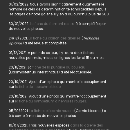
01/02/2022. Nous avons significativement augmenté le
nombre de clés de détermination téléchargeables depuis
les pages de notre galerie. Il y en a aujourd’hui plus de 500.
30/01/2022.
La fiche du flamant rose
a été complétée par
de nouvelles photos.
24/12/2021.
La fiche du clairon des abeilles
(
Trichodes
apiarius
) a été revue et complétée.
01/12/2021. A partir de ce jour, il y aura deux fiches
nouvelles par mois, mises en lignes les 1er et 15 du mois.
20/11/2021. La
fiche de la punaise du bouleau
(Elasmostethus interstinctus) a été réactualisée.
20/10/2021. Ajout d’une photo qui montre l’accouplement
sur
la fiche de l’aeschne bleue.
20/10/2021. Ajout d’une photo qui montre l’accouplement
sur
la fiche du sympetrum à nervures rouges.
05/10/2021.
La fiche de l’osmie rousse
(Osmia bicornis) a
été complémentée de nouvelles photos.
16/07/2021. Trois nouvelles espèces
dans la galerie des