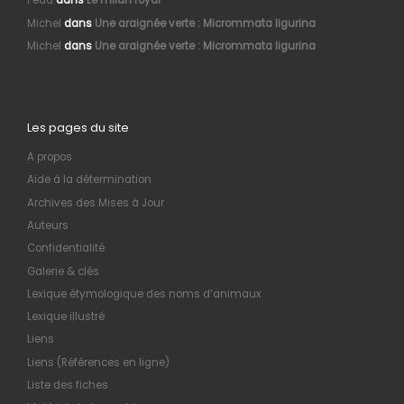
Fedd
dans
Le milan royal
Michel
dans
Une araignée verte : Micrommata ligurina
Michel
dans
Une araignée verte : Micrommata ligurina
Les pages du site
A propos
Aide à la détermination
Archives des Mises à Jour
Auteurs
Confidentialité
Galerie & clés
Lexique étymologique des noms d’animaux
Lexique illustré
Liens
Liens (Références en ligne)
Liste des fiches