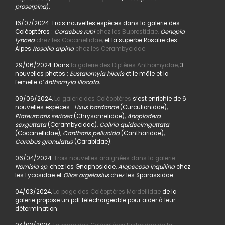
proserpina
).
16/07/2024. Trois nouvelles espèces dans la galerie des
Coléoptères :
Coraebus rubi
chez les Buprestidae,
Oenopia
lyncea
chez les Coccinellidae,
et la superbe Rosalie des
Alpes
Rosalia alpina
chez les Cerambycidae.
29/06/2024. Dans
la galerie des Diptères Anthomyidae,
3
nouvelles photos :
Eustalomyia hilaris
et le mâle et la
femelle d’
Anthomyia illocata.
09/06/2024.
La galerie des Coléoptères
s’est enrichie de 6
nouvelles espèces :
Lixus bardanae
(Curculionidae),
Plateumaris sericea
(Chrysomelidae),
Anoplodera
sexguttata
(Cerambycidae),
Calvia quidecimguttata
(Coccinellidae),
Cantharis pellucida
(Cantharidae),
Carabus granulatus
(Carabidae).
06/04/2024.
Trois nouvelles araignées dans la galerie
:
Nomisia sp
. chez les Gnaphosidae,
Alopecosa inquilina
chez
les Lycosidae et
Olios argelasius
chez les Sparassidae.
04/03/2024.
La page des Coléoptères Mordellidae
de la
galerie propose un pdf téléchargeable pour aider à leur
détermination.