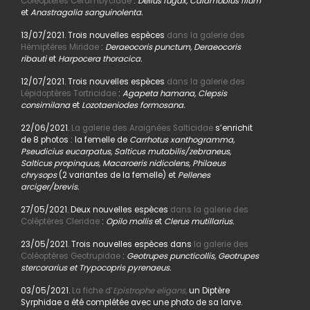
Coléoptères Cerambycidae
:
Deilus fugax, Calamobius filum
et
Anastragalia sanguinolenta.
13/07/2021. Trois nouvelles espèces
dans la galerie des
Hémiptères Miridae
:
Deraeocoris punctum, Deraeocoris
ribauti
et
Harpocera thoracica.
12/07/2021. Trois nouvelles espèces
dans la galerie des
Lépidoptères Tortricidae
:
Agapeta hamana, Clepsis
consimilana
et
Lozotaeniodes formosana.
22/06/2021.
La galerie des Araignées Salticidae
s’enrichit
de 8 photos : la femelle de
Carrhotus xanthogramma,
Pseudicius eucarpatus, Salticus mutabilis/zebraneus,
Salticus propinquus, Macaroeris nidicolens, Philaeus
chrysops
(2 variantes de la femelle) et
Pellenes
arciger/brevis.
27/05/2021. Deux nouvelles espèces
dans la galerie des
Coléptères Cleridae
:
Opilo mollis
et
Clerus mutillarius.
23/05/2021. Trois nouvelles espèces dans
la galerie des
Coléoptères Geotrupidae
:
Geotrupes puncticollis, Geotrupes
stercorarius et Trypocopris pyrenaeus.
03/05/2021.
La fiche d’
Epistrophe eligans,
un Diptère
Syrphidae a été complétée avec une photo de sa larve.