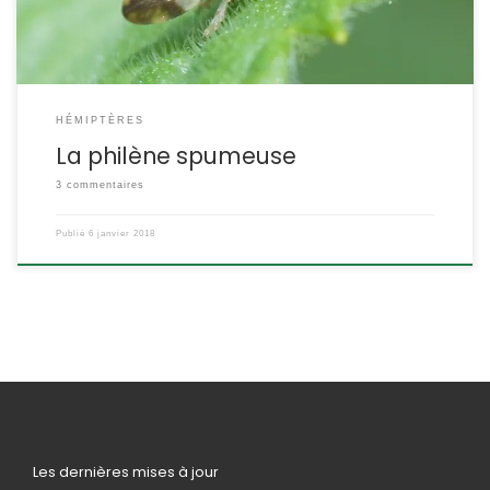
HÉMIPTÈRES
La philène spumeuse
3 commentaires
Publié
6 janvier 2018
Les dernières mises à jour