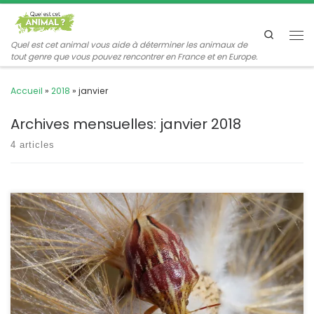
Passer au contenu
Search
Me
Quel est cet animal vous aide à déterminer les animaux de
tout genre que vous pouvez rencontrer en France et en Europe.
Accueil
»
2018
»
janvier
Archives mensuelles:
janvier 2018
4 articles
C’est une punaise ovale, bariolée, dont le scutellum recouvre tout
le corps et masque les ailes. Plus fréquente dans le sud, on la
rencontre cependant dans une bonne partie de l’Europe.
Odontotarsus purpureolineatus Rossi,1790 POSITION
SYSTÉMATIQUE : Insecte, Hémiptère, Hétéroptère Famille des
Scutelleridae Les Scutelleridae sont reconnaissable à la taille de