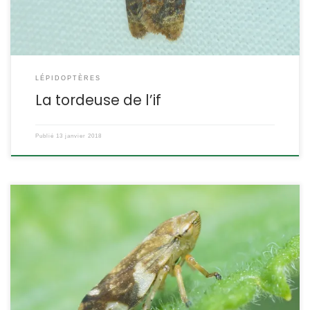
anglais, son nom […]
LÉPIDOPTÈRES
La tordeuse de l’if
Publié
13 janvier 2018
Si vous n’avez jamais observé ce petit insecte, vous avez
certainement remarqué ces amas de mousse sur les végétaux
que l’on appelle parfois les « crachats de coucou », et qui sont
produits par la larve pour se camoufler et se protéger. Philaenus
spumarius Linnaeus,1758 Le cercope des prés L’aphrophore
écumeuse La […]