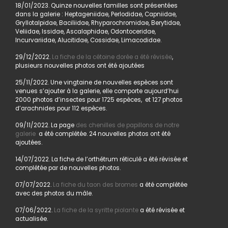
18/01/2023. Quinze nouvelles familles sont présentées
dans la galerie : Heptageniidae, Perlodidae, Capniidae,
Gryllotalpidae, Baciliidae, Rhyparochromidae, Berytidae,
Veliidae, Issidae, Ascalaphidae, Odontoceridae,
Incurvariidae, Alucitidae, Cossidae, Limacodidae.
29/12/2022.
La fiche de la cétoine dorée a été révisée
,
plusieurs nouvelles photos ont été ajoutées
25/11/2022. Une vingtaine de nouvelles espèces sont
venues s’ajouter à la galerie, elle comporte aujourd’hui
2000 photos d’insectes pour 1725 espèces, et 127 photos
d’arachnides pour 112 espèces.
09/11/2022. La page
des chenilles de papillons de notre
galerie
a été complétée. 24 nouvelles photos ont été
ajoutées.
14/07/2022. La fiche de l’orthétrum réticulé a été révisée et
complétée par de nouvelles photos.
07/07/2022.
La fiche du taon des bromes
a été complétée
avec des photos du mâle.
07/06/2022.
La fiche de la syritte piolante
a été révisée et
actualisée.