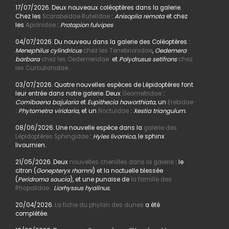
17/07/2026. Deux nouveaux coléoptères dans la galerie.
Chez les
Scarabeidae Rutelidae
:
Anisoplia remota
et chez
les
Apionidae
:
Protapion fulvipes
04/07/2026. Du nouveau dans la galerie des Coléoptères :
Menephilus cylindricus
chez les Tenebrionidae
,
Oedemera
barbara
chez les Oedemeridae
et
Polydrusus setifrons
chez
les Curculionidae.
03/07/2026. Quatre nouvelles espèces de Lépidoptères font
leur entrée dans notre galerie. Deux
Geometridae
:
Comibaena bajularia
et
Eupithecia haworthiata,
un
Erebidae
:
Phytometra viridaria
, et un
Noctuidae
:
Xestia triangulum.
08/06/2026. Une nouvelle espèce dans la
galerie des
Lépidoptères Sphingidae
:
Hyles livornica,
le sphinx
livournien.
21/05/2026. Deux
nouvelles chenilles dans la galerie
: le
citron (
Gonepteryx rhamni
) et la noctuelle blessée
(
Peridroma saucia
), et une punaise de
la famille des
Rhopalidae :
Liorhyssus hyalinus.
20/04/2026.
La fiche du phylan des dunes
a été
complétée.