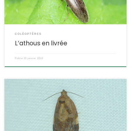
COLÉOPTÈRES
L’athous en livrée
Publié
20 janvier 2018
Les tordeuses doivent leur nom au fait que leurs chenilles
s’abritent dans une feuille enroulée. Celle-ci est très commune et
fréquente les jardins, les chenilles se satisfont de très
nombreuses espèces végétales. Ditula angustiorana Haworth,1811
POSITION SYSTÉMATIQUE : Insecte Lépidoptère Hétérocère Famille
des Tortricidae ETYMOLOGIE : angustiorana veut dire « étroite » En