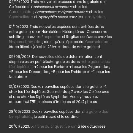
04/10/2023. Trois nouvelles espèces dans la galerie des
Coléoptères.
Coniocleonus excoriatus
chez les
Curculionidae
,
Parexochomus nigromaculatus
chez les
Coccinellidae
, et
Nyctophila reichii
chez les
Lampyridae
.
01/10/2023. Trois nouvelles espèces sont entrées dans
notre galerie, deux Hémiptères Hétéroptères : Chorosoma
schillingii chez les
Rhopalidae
et Raglius confusus chez les
Rhyparochromidae
, ainsi qu’un Lépidoptère
Geometridae
:
Idaea filicata (c’est la 23ème Idaea de notre galerie).
05/09/2023. De nouvelles clés de détermination sont
disponibles en pdf téléchargeables dans
notre galerie des
Lépidoptères
: +2 pour les Pieridae, +1 pour les Zygaenidae,
+5 pour les Drepanidae, +5 pour les Erebidae et +11 pour les
Noctuidae.
31/08/2023. Douze nouvelles espèces dans la galerie : 4
chez les Lépidoptères Geometridae, 7 chez les Coléoptères
et une chez les Diptères Syrphidae. Vous y trouverez
aujourd’hui 1751 espèces d’insectes et 2047 photos.
28/06/2023. Deux nouvelles espèces dans
la galerie des
Nymphalidés
, le petit nacré et le cardinal.
20/01/2023.
La fiche du criquet riverain
a été actualisée.