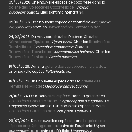
05/03/2026. Une nouvelle espèce de coccinelle dans la
galerie des Coléoptères Coccinellidae
:
Vibidia
duodecimguttata.
Elles sont maintenant 34.
02/03/2026. Une nouvelle espèce de tenthrède
Macrophya
alboannulata
chez les
Hyménoptères Tenthredinidae
.
24/02/2026. Du nouveau chez les Diptères. Chez les
Nématocères Tipulidae
:
Tipula bezzii.
Chez les
Brachycères
Bombyliidae
:
Systoechus ctenopterus
. Chez les
Brachycères Tephritidae
:
Acanthiophilus helianthi
. Chez les
Brachycères Faniidae
:
Fannia coracina
.
19/02/2026. Dans la
galerie des Lépidoptères Tortricidae
,
une nouvelle espèce
Peltochrista sp.
18/02/2026. Une nouvelle espèce dans la
galerie des
Hémiptères Miridae
:
Megaloceroea recticornis.
21/10/2024. Deux nouvelles espèces dans la galerie des
Coléoptères Chrysomelidae
:
Cryptocephalus sulphureus
et
Chrysolina lucida
. Ainsi qu’une nouvelle espèce chez les
Coléoptères Curculionidae
:
Naupactus cervinus.
26/07/2024. Deux nouvelles espèces dans la
galerie des
Lépidoptères Sphingidae
: le sphinx de l’euphorbe (
Hyles
euphorbiae
) et le sphinx de l’épilobe (
Proserpinus