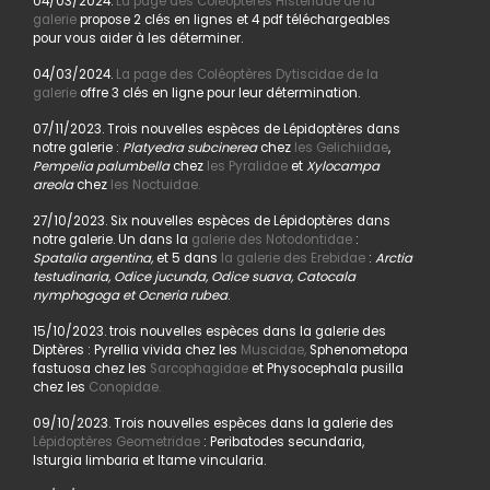
04/03/2024.
La page des Coléoptères Histeridae de la
galerie
propose 2 clés en lignes et 4 pdf téléchargeables
pour vous aider à les déterminer.
04/03/2024.
La page des Coléoptères Dytiscidae de la
galerie
offre 3 clés en ligne pour leur détermination.
07/11/2023. Trois nouvelles espèces de Lépidoptères dans
notre galerie :
Platyedra subcinerea
chez
les Gelichiidae
,
Pempelia palumbella
chez
les Pyralidae
et
Xylocampa
areola
chez
les Noctuidae.
27/10/2023. Six nouvelles espèces de Lépidoptères dans
notre galerie. Un dans la
galerie des Notodontidae
:
Spatalia argentina,
et 5 dans
la galerie des Erebidae
:
Arctia
testudinaria, Odice jucunda, Odice suava, Catocala
nymphogoga et Ocneria rubea
.
15/10/2023. trois nouvelles espèces dans la galerie des
Diptères : Pyrellia vivida chez les
Muscidae,
Sphenometopa
fastuosa chez les
Sarcophagidae
et Physocephala pusilla
chez les
Conopidae.
09/10/2023. Trois nouvelles espèces dans la galerie des
Lépidoptères Geometridae
: Peribatodes secundaria,
Isturgia limbaria et Itame vincularia.