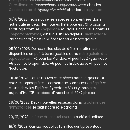
Coléoptères.
Coniocleonus excoriatus
chez les
Curculionidae
,
Parexochomus nigromaculatus
chez les
Coccinellidae
, et
Nyctophila reichii
chez les
Lampyridae
.
01/10/2023. Trois nouvelles espèces sont entrées dans
notre galerie, deux Hémiptères Hétéroptères : Chorosoma
schillingii chez les
Rhopalidae
et Raglius confusus chez les
Rhyparochromidae
, ainsi qu’un Lépidoptère
Geometridae
:
Idaea filicata (c’est la 23ème Idaea de notre galerie).
05/09/2023. De nouvelles clés de détermination sont
disponibles en pdf téléchargeables dans
notre galerie des
Lépidoptères
: +2 pour les Pieridae, +1 pour les Zygaenidae,
+5 pour les Drepanidae, +5 pour les Erebidae et +11 pour les
Noctuidae.
31/08/2023. Douze nouvelles espèces dans la galerie : 4
chez les Lépidoptères Geometridae, 7 chez les Coléoptères
et une chez les Diptères Syrphidae. Vous y trouverez
aujourd’hui 1751 espèces d’insectes et 2047 photos.
28/06/2023. Deux nouvelles espèces dans
la galerie des
Nymphalidés
, le petit nacré et le cardinal.
20/01/2023.
La fiche du criquet riverain
a été actualisée.
18/01/2023. Quinze nouvelles familles sont présentées