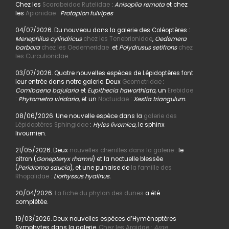
Chez les
Scarabeidae Rutelidae
:
Anisoplia remota
et chez
les
Apionidae
:
Protapion fulvipes
04/07/2026. Du nouveau dans la galerie des Coléoptères :
Menephilus cylindricus
chez les Tenebrionidae
,
Oedemera
barbara
chez les Oedemeridae
et
Polydrusus setifrons
chez
les Curculionidae.
03/07/2026. Quatre nouvelles espèces de Lépidoptères font
leur entrée dans notre galerie. Deux
Geometridae
:
Comibaena bajularia
et
Eupithecia haworthiata,
un
Erebidae
:
Phytometra viridaria
, et un
Noctuidae
:
Xestia triangulum.
08/06/2026. Une nouvelle espèce dans la
galerie des
Lépidoptères Sphingidae
:
Hyles livornica,
le sphinx
livournien.
21/05/2026. Deux
nouvelles chenilles dans la galerie
: le
citron (
Gonepteryx rhamni
) et la noctuelle blessée
(
Peridroma saucia
), et une punaise de
la famille des
Rhopalidae :
Liorhyssus hyalinus.
20/04/2026.
La fiche du phylan des dunes
a été
complétée.
19/03/2026. Deux nouvelles espèces d’Hyménoptères
Symphytes dans la galerie.
Chez les Argidae :
Arge