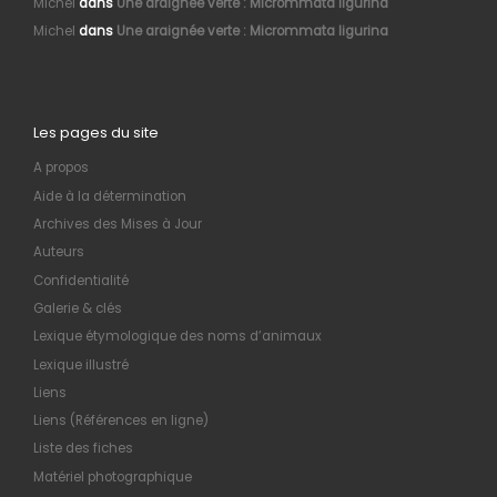
Michel
dans
Une araignée verte : Micrommata ligurina
Michel
dans
Une araignée verte : Micrommata ligurina
Les pages du site
A propos
Aide à la détermination
Archives des Mises à Jour
Auteurs
Confidentialité
Galerie & clés
Lexique étymologique des noms d’animaux
Lexique illustré
Liens
Liens (Références en ligne)
Liste des fiches
Matériel photographique