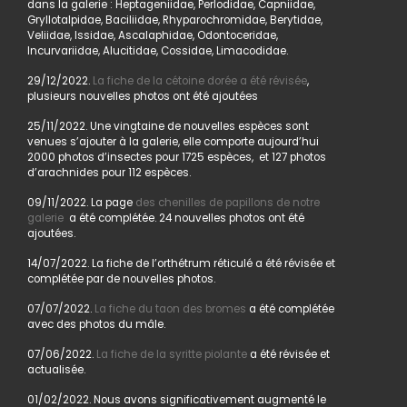
dans la galerie : Heptageniidae, Perlodidae, Capniidae,
Gryllotalpidae, Baciliidae, Rhyparochromidae, Berytidae,
Veliidae, Issidae, Ascalaphidae, Odontoceridae,
Incurvariidae, Alucitidae, Cossidae, Limacodidae.
29/12/2022.
La fiche de la cétoine dorée a été révisée
,
plusieurs nouvelles photos ont été ajoutées
25/11/2022. Une vingtaine de nouvelles espèces sont
venues s’ajouter à la galerie, elle comporte aujourd’hui
2000 photos d’insectes pour 1725 espèces, et 127 photos
d’arachnides pour 112 espèces.
09/11/2022. La page
des chenilles de papillons de notre
galerie
a été complétée. 24 nouvelles photos ont été
ajoutées.
14/07/2022. La fiche de l’orthétrum réticulé a été révisée et
complétée par de nouvelles photos.
07/07/2022.
La fiche du taon des bromes
a été complétée
avec des photos du mâle.
07/06/2022.
La fiche de la syritte piolante
a été révisée et
actualisée.
01/02/2022. Nous avons significativement augmenté le