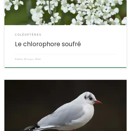
COLÉOPTÈRES
Le chlorophore soufré
Publié
29 mars 2014
Mouette, goéland ? Comment les reconnaître ? La mouette rieuse
est l’une des espèces les plus courantes, aussi bien dans les
terres qu’en bord de mer. Mais attention, elle mue deux fois par
an et change d’aspect ! Larus ridibundus POSITION
SYSTÉMATIQUE : Vertébré Oiseau Palmipède Famille des Laridae
ETYMOLOGIE : Larus = mouette et ridibundus = […]