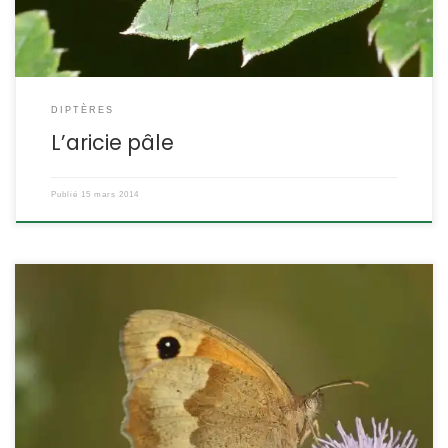
DIPTÈRES
L’aricie pâle
Publié
15 mars 2014
C’est une espèce extrêmement répandue, sa chenille apprécie
les graminées. Maniola jurtina POSITION SYSTÉMATIQUE : Insecte
Lépidoptère Famille des Nymphalidae Satyrinae ETYMOLOGIE :
DESCRIPTION : Taille : envergure de 4,4 à 4,6 cm. La femelle est un
peu plus grande que le mâle. Forme, allure : papillon à dominante
brune, avec des différences notables entre les deux […]