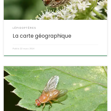
LÉPIDOPTÈRES
La carte géographique
Publié
22 mars 2014
C’est une petite mouche orangée que l’on rencontre
fréquemment en forêt, son corps orange et ses yeux rouges sont
faciles à observer. Phaonia pallida POSITION SYSTÉMATIQUE :
Insecte Diptère Famille des Muscidae ETYMOLOGIE : Phaonia =
vient de lumière en raison de la cuticule luisante, et pallida =
pâle. DESCRIPTION : Taille : 5 à 7,5 […]