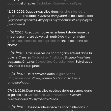
pagana
,
et chez les
Cephidae :
Calameuta pallipes.
12/03/2026. Quatre nouvelles dans
les chenilles de la
galerie,
un Erebidae (
Manulea complana
) et trois Noctuidae
(
Agrochola lychnidis, Allophyes oxyacanthae
et
Amphipyra
pyramidea
).
11/03/2026. Avec trois nouvelles entrées (stade jeune de
machaon, marbré de vert et marbré de Kramer) notre
galerie des chenilles de papillons
atteint la centaine de
photos.
10/03/2026. Trois espèces de charançons entrent dans la
galerie. Chez les
Coléoptères Attelidae
:
Tatianarhynchites
aequatus
. Chez les
Coléoptères Curculionidae
: Polydrusus
cervinus et Lixus juncii.
08/03/2026. Deux arrivées dans
la galerie des
Chrysomelidae
:
Colaspidema barbarum
et
Altica
ampelophaga
.
07/03/2026. Deux nouvelles espèces de longicornes dans
la galerie des
Coléoptères Cerambycidae
:
Mesosa
curculionoides
et
Phytoecia icterica
.
05/03/2026. Une nouvelle espèce de coccinelle dans la