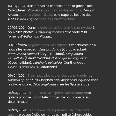
16/07/2024. Trois nouvelles espèces dans la galerie des
Coléoptères :
Coraebus rubi
chez les Buprestidae,
Oenopia
lyncea
chez les Coccinellidae,
et la superbe Rosalie des
Alpes
Rosalia alpina
chez les Cerambycidae.
29/06/2024. Dans
la galerie des Diptères Anthomyidae,
3
nouvelles photos :
Eustalomyia hilaris
et le mâle et la
femelle d’
Anthomyia illocata.
09/06/2024.
La galerie des Coléoptères
s’est enrichie de 6
nouvelles espèces :
Lixus bardanae
(Curculionidae),
Plateumaris sericea
(Chrysomelidae),
Anoplodera
sexguttata
(Cerambycidae),
Calvia quidecimguttata
(Coccinellidae),
Cantharis pellucida
(Cantharidae),
Carabus granulatus
(Carabidae).
06/04/2024.
Trois nouvelles araignées dans la galerie
:
Nomisia sp
. chez les Gnaphosidae,
Alopecosa inquilina
chez
les Lycosidae et
Olios argelasius
chez les Sparassidae.
04/03/2024.
La page des Coléoptères Mordellidae
de la
galerie propose un pdf téléchargeable pour aider à leur
détermination.
04/03/2024.
La page des Coléoptères Histeridae de la
galerie
propose 2 clés en lignes et 4 pdf téléchargeables