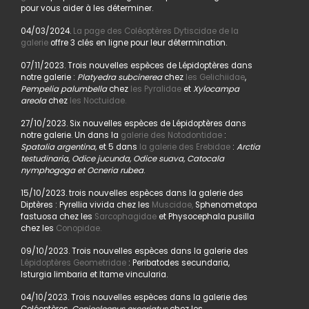
pour vous aider à les déterminer.
04/03/2024.
La page des Coléoptères Dytiscidae de la
galerie
offre 3 clés en ligne pour leur détermination.
07/11/2023. Trois nouvelles espèces de Lépidoptères dans
notre galerie :
Platyedra subcinerea
chez
les Gelichiidae
,
Pempelia palumbella
chez
les Pyralidae
et
Xylocampa
areola
chez
les Noctuidae.
27/10/2023. Six nouvelles espèces de Lépidoptères dans
notre galerie. Un dans la
galerie des Notodontidae
:
Spatalia argentina,
et 5 dans
la galerie des Erebidae
:
Arctia
testudinaria, Odice jucunda, Odice suava, Catocala
nymphogoga et Ocneria rubea
.
15/10/2023. trois nouvelles espèces dans la galerie des
Diptères : Pyrellia vivida chez les
Muscidae,
Sphenometopa
fastuosa chez les
Sarcophagidae
et Physocephala pusilla
chez les
Conopidae.
09/10/2023. Trois nouvelles espèces dans la galerie des
Lépidoptères Geometridae
: Peribatodes secundaria,
Isturgia limbaria et Itame vincularia.
04/10/2023. Trois nouvelles espèces dans la galerie des