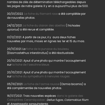
nombre de clés de détermination téléchargeables depuis
les pages de notre galerie. Il y en a aujourd’hui plus de 500.
30/01/2022.
La fiche du flamant rose
a été complétée par
de nouvelles photos.
24/12/2021.
La fiche du clairon des abeilles
(
Trichodes
apiarius
) a été revue et complétée.
01/12/2021. A partir de ce jour, il y aura deux fiches
nouvelles par mois, mises en lignes les 1er et 15 du mois.
20/11/2021. La
fiche de la punaise du bouleau
(Elasmostethus interstinctus) a été réactualisée.
20/10/2021. Ajout d’une photo qui montre l’accouplement
sur
la fiche de l’aeschne bleue.
20/10/2021. Ajout d’une photo qui montre l’accouplement
sur
la fiche du sympetrum à nervures rouges.
05/10/2021.
La fiche de l’osmie rousse
(Osmia bicornis) a
été complémentée de nouvelles photos.
16/07/2021. Trois nouvelles espèces
dans la galerie des
Coléoptères Cerambycidae
:
Deilus fugax, Calamobius filum
et
Anastragalia sanguinolenta.