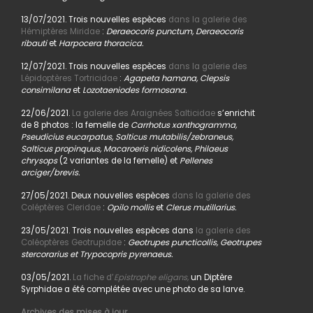
13/07/2021. Trois nouvelles espèces
dans la galerie des
Hémiptères Miridae
:
Deraeocoris punctum, Deraeocoris
ribauti
et
Harpocera thoracica.
12/07/2021. Trois nouvelles espèces
dans la galerie des
Lépidoptères Tortricidae
:
Agapeta hamana, Clepsis
consimilana
et
Lozotaeniodes formosana.
22/06/2021.
La galerie des Araignées Salticidae
s’enrichit
de 8 photos : la femelle de
Carrhotus xanthogramma,
Pseudicius eucarpatus, Salticus mutabilis/zebraneus,
Salticus propinquus, Macaroeris nidicolens, Philaeus
chrysops
(2 variantes de la femelle) et
Pellenes
arciger/brevis.
27/05/2021. Deux nouvelles espèces
dans la galerie des
Coléptères Cleridae
:
Opilo mollis
et
Clerus mutillarius.
23/05/2021. Trois nouvelles espèces dans
la galerie des
Coléoptères Geotrupidae
:
Geotrupes puncticollis, Geotrupes
stercorarius et Trypocopris pyrenaeus.
03/05/2021.
La fiche d’
Epistrophe eligans,
un Diptère
Syrphidae a été complétée avec une photo de sa larve.
Archives des mises à jour