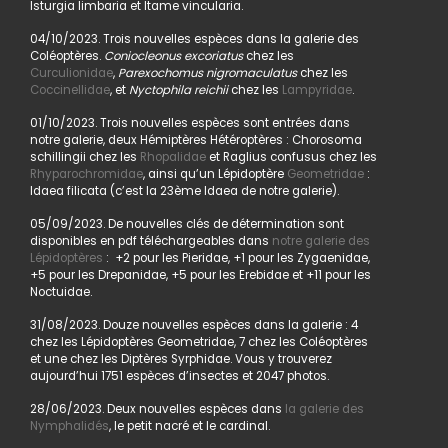
Isturgia limbaria et Itame vincularia.
04/10/2023. Trois nouvelles espèces dans la galerie des
Coléoptères.
Coniocleonus excoriatus
chez les
Curculionidae
,
Parexochomus nigromaculatus
chez les
Coccinellidae
, et
Nyctophila reichii
chez les
Lampyridae
.
01/10/2023. Trois nouvelles espèces sont entrées dans
notre galerie, deux Hémiptères Hétéroptères : Chorosoma
schillingii chez les
Rhopalidae
et Raglius confusus chez les
Rhyparochromidae
, ainsi qu’un Lépidoptère
Geometridae
:
Idaea filicata (c’est la 23ème Idaea de notre galerie).
05/09/2023. De nouvelles clés de détermination sont
disponibles en pdf téléchargeables dans
notre galerie des
Lépidoptères
: +2 pour les Pieridae, +1 pour les Zygaenidae,
+5 pour les Drepanidae, +5 pour les Erebidae et +11 pour les
Noctuidae.
31/08/2023. Douze nouvelles espèces dans la galerie : 4
chez les Lépidoptères Geometridae, 7 chez les Coléoptères
et une chez les Diptères Syrphidae. Vous y trouverez
aujourd’hui 1751 espèces d’insectes et 2047 photos.
28/06/2023. Deux nouvelles espèces dans
la galerie des
Nymphalidés
, le petit nacré et le cardinal.