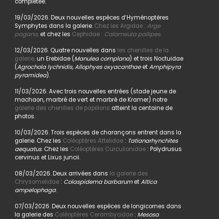
complétée.
19/03/2026. Deux nouvelles espèces d’Hyménoptères
Symphytes dans la galerie.
Chez les Argidae :
Arge
pagana
,
et chez les
Cephidae :
Calameuta pallipes.
12/03/2026. Quatre nouvelles dans
les chenilles de la
galerie,
un Erebidae (
Manulea complana
) et trois Noctuidae
(
Agrochola lychnidis, Allophyes oxyacanthae
et
Amphipyra
pyramidea
).
11/03/2026. Avec trois nouvelles entrées (stade jeune de
machaon, marbré de vert et marbré de Kramer) notre
galerie des chenilles de papillons
atteint la centaine de
photos.
10/03/2026. Trois espèces de charançons entrent dans la
galerie. Chez les
Coléoptères Attelidae
:
Tatianarhynchites
aequatus
. Chez les
Coléoptères Curculionidae
: Polydrusus
cervinus et Lixus juncii.
08/03/2026. Deux arrivées dans
la galerie des
Chrysomelidae
:
Colaspidema barbarum
et
Altica
ampelophaga
.
07/03/2026. Deux nouvelles espèces de longicornes dans
la galerie des
Coléoptères Cerambycidae
:
Mesosa