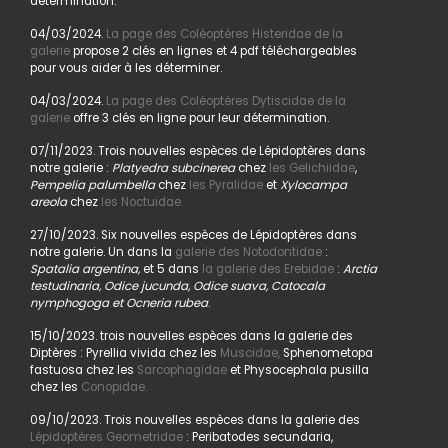
détermination.
04/03/2024.
La page des Coléoptères Histeridae de la
galerie
propose 2 clés en lignes et 4 pdf téléchargeables
pour vous aider à les déterminer.
04/03/2024.
La page des Coléoptères Dytiscidae de la
galerie
offre 3 clés en ligne pour leur détermination.
07/11/2023. Trois nouvelles espèces de Lépidoptères dans
notre galerie :
Platyedra subcinerea
chez
les Gelichiidae
,
Pempelia palumbella
chez
les Pyralidae
et
Xylocampa
areola
chez
les Noctuidae.
27/10/2023. Six nouvelles espèces de Lépidoptères dans
notre galerie. Un dans la
galerie des Notodontidae
:
Spatalia argentina,
et 5 dans
la galerie des Erebidae
:
Arctia
testudinaria, Odice jucunda, Odice suava, Catocala
nymphogoga et Ocneria rubea
.
15/10/2023. trois nouvelles espèces dans la galerie des
Diptères : Pyrellia vivida chez les
Muscidae,
Sphenometopa
fastuosa chez les
Sarcophagidae
et Physocephala pusilla
chez les
Conopidae.
09/10/2023. Trois nouvelles espèces dans la galerie des
Lépidoptères Geometridae
: Peribatodes secundaria,