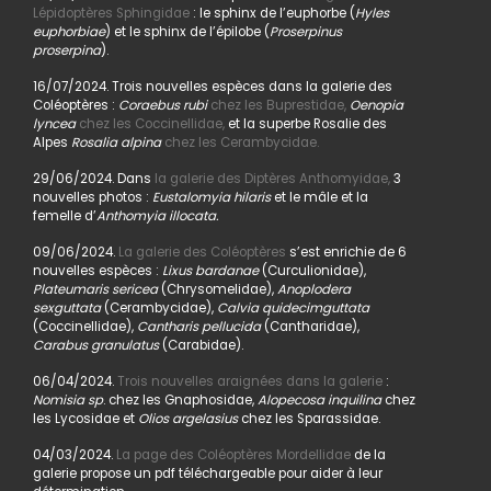
Lépidoptères Sphingidae
: le sphinx de l’euphorbe (
Hyles
euphorbiae
) et le sphinx de l’épilobe (
Proserpinus
proserpina
).
16/07/2024. Trois nouvelles espèces dans la galerie des
Coléoptères :
Coraebus rubi
chez les Buprestidae,
Oenopia
lyncea
chez les Coccinellidae,
et la superbe Rosalie des
Alpes
Rosalia alpina
chez les Cerambycidae.
29/06/2024. Dans
la galerie des Diptères Anthomyidae,
3
nouvelles photos :
Eustalomyia hilaris
et le mâle et la
femelle d’
Anthomyia illocata.
09/06/2024.
La galerie des Coléoptères
s’est enrichie de 6
nouvelles espèces :
Lixus bardanae
(Curculionidae),
Plateumaris sericea
(Chrysomelidae),
Anoplodera
sexguttata
(Cerambycidae),
Calvia quidecimguttata
(Coccinellidae),
Cantharis pellucida
(Cantharidae),
Carabus granulatus
(Carabidae).
06/04/2024.
Trois nouvelles araignées dans la galerie
:
Nomisia sp
. chez les Gnaphosidae,
Alopecosa inquilina
chez
les Lycosidae et
Olios argelasius
chez les Sparassidae.
04/03/2024.
La page des Coléoptères Mordellidae
de la
galerie propose un pdf téléchargeable pour aider à leur