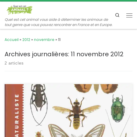
Passer au contenu
Search
Me
Quel est cet animal vous aide à déterminer les animaux de
tout genre que vous pouvez rencontrer en France et en Europe.
Accueil
»
2012
»
novembre
»
11
Archives journalières:
11 novembre 2012
2 articles
BELLMANN, 2006 : Insectes et principaux Arachnides, Vigot 440
pages, format 13 x 19,5. L’ouvrage présente près de 1400 espèces
d’insectes et d’arachnides, sous forme de photographies
accompagnées d’un texte de présentation où figurent la taille, les
caractères distinctifs, l’habitat et les particularités des espèces
traitées. L’introduction présente la structure des […]