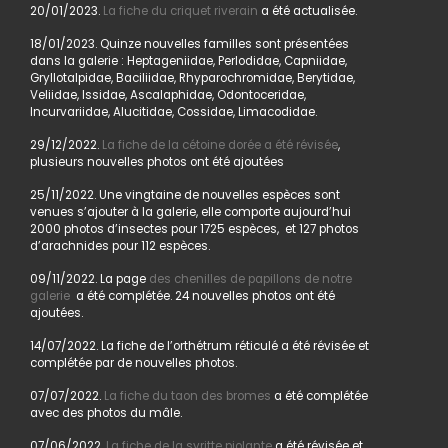
20/01/2023.
La fiche du criquet riverain
a été actualisée.
18/01/2023. Quinze nouvelles familles sont présentées
dans la galerie : Heptageniidae, Perlodidae, Capniidae,
Gryllotalpidae, Baciliidae, Rhyparochromidae, Berytidae,
Veliidae, Issidae, Ascalaphidae, Odontoceridae,
Incurvariidae, Alucitidae, Cossidae, Limacodidae.
29/12/2022.
La fiche de la cétoine dorée a été révisée
,
plusieurs nouvelles photos ont été ajoutées
25/11/2022. Une vingtaine de nouvelles espèces sont
venues s’ajouter à la galerie, elle comporte aujourd’hui
2000 photos d’insectes pour 1725 espèces, et 127 photos
d’arachnides pour 112 espèces.
09/11/2022. La page
des chenilles de papillons de notre
galerie
a été complétée. 24 nouvelles photos ont été
ajoutées.
14/07/2022. La fiche de l’orthétrum réticulé a été révisée et
complétée par de nouvelles photos.
07/07/2022.
La fiche du taon des bromes
a été complétée
avec des photos du mâle.
07/06/2022.
La fiche de la syritte piolante
a été révisée et