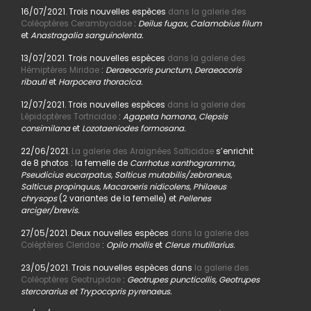
16/07/2021. Trois nouvelles espèces
dans la galerie des
Coléoptères Cerambycidae
:
Deilus fugax, Calamobius filum
et
Anastragalia sanguinolenta.
13/07/2021. Trois nouvelles espèces
dans la galerie des
Hémiptères Miridae
:
Deraeocoris punctum, Deraeocoris
ribauti
et
Harpocera thoracica.
12/07/2021. Trois nouvelles espèces
dans la galerie des
Lépidoptères Tortricidae
:
Agapeta hamana, Clepsis
consimilana
et
Lozotaeniodes formosana.
22/06/2021.
La galerie des Araignées Salticidae
s’enrichit
de 8 photos : la femelle de
Carrhotus xanthogramma,
Pseudicius eucarpatus, Salticus mutabilis/zebraneus,
Salticus propinquus, Macaroeris nidicolens, Philaeus
chrysops
(2 variantes de la femelle) et
Pellenes
arciger/brevis.
27/05/2021. Deux nouvelles espèces
dans la galerie des
Coléptères Cleridae
:
Opilo mollis
et
Clerus mutillarius.
23/05/2021. Trois nouvelles espèces dans
la galerie des
Coléoptères Geotrupidae
:
Geotrupes puncticollis, Geotrupes
stercorarius et Trypocopris pyrenaeus.