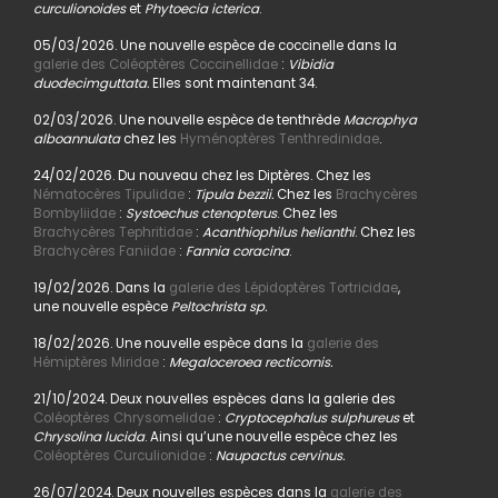
curculionoides
et
Phytoecia icterica
.
05/03/2026. Une nouvelle espèce de coccinelle dans la
galerie des Coléoptères Coccinellidae
:
Vibidia
duodecimguttata.
Elles sont maintenant 34.
02/03/2026. Une nouvelle espèce de tenthrède
Macrophya
alboannulata
chez les
Hyménoptères Tenthredinidae
.
24/02/2026. Du nouveau chez les Diptères. Chez les
Nématocères Tipulidae
:
Tipula bezzii.
Chez les
Brachycères
Bombyliidae
:
Systoechus ctenopterus
. Chez les
Brachycères Tephritidae
:
Acanthiophilus helianthi
. Chez les
Brachycères Faniidae
:
Fannia coracina
.
19/02/2026. Dans la
galerie des Lépidoptères Tortricidae
,
une nouvelle espèce
Peltochrista sp.
18/02/2026. Une nouvelle espèce dans la
galerie des
Hémiptères Miridae
:
Megaloceroea recticornis.
21/10/2024. Deux nouvelles espèces dans la galerie des
Coléoptères Chrysomelidae
:
Cryptocephalus sulphureus
et
Chrysolina lucida
. Ainsi qu’une nouvelle espèce chez les
Coléoptères Curculionidae
:
Naupactus cervinus.
26/07/2024. Deux nouvelles espèces dans la
galerie des