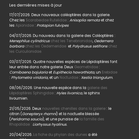
Les dernières mises à jour
17/07/2026. Deux nouveaux coléoptères dans la galerie.
Chez les
Scarabeidae Rutelidae
:
Anisoplia remota
et chez
les
Apionidae
:
Protapion fulvipes
04/07/2026. Du nouveau dans la galerie des Coléoptères :
Menephilus cylindricus
chez les Tenebrionidae
,
Oedemera
barbara
chez les Oedemeridae
et
Polydrusus setifrons
chez
les Curculionidae.
03/07/2026. Quatre nouvelles espèces de Lépidoptères font
leur entrée dans notre galerie. Deux
Geometridae
:
Comibaena bajularia
et
Eupithecia haworthiata,
un
Erebidae
:
Phytometra viridaria
, et un
Noctuidae
:
Xestia triangulum.
08/06/2026. Une nouvelle espèce dans la
galerie des
Lépidoptères Sphingidae
:
Hyles livornica,
le sphinx
livournien.
21/05/2026. Deux
nouvelles chenilles dans la galerie
: le
citron (
Gonepteryx rhamni
) et la noctuelle blessée
(
Peridroma saucia
), et une punaise de
la famille des
Rhopalidae :
Liorhyssus hyalinus.
20/04/2026.
La fiche du phylan des dunes
a été