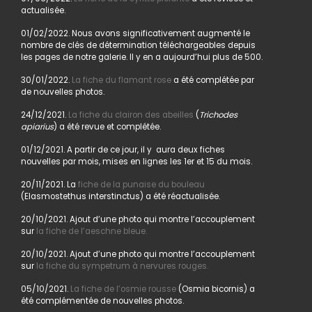
actualisée.
01/02/2022. Nous avons significativement augmenté le
nombre de clés de détermination téléchargeables depuis
les pages de notre galerie. Il y en a aujourd’hui plus de 500.
30/01/2022.
La fiche du flamant rose
a été complétée par
de nouvelles photos.
24/12/2021.
La fiche du clairon des abeilles
(
Trichodes
apiarius
) a été revue et complétée.
01/12/2021. A partir de ce jour, il y aura deux fiches
nouvelles par mois, mises en lignes les 1er et 15 du mois.
20/11/2021. La
fiche de la punaise du bouleau
(Elasmostethus interstinctus) a été réactualisée.
20/10/2021. Ajout d’une photo qui montre l’accouplement
sur
la fiche de l’aeschne bleue.
20/10/2021. Ajout d’une photo qui montre l’accouplement
sur
la fiche du sympetrum à nervures rouges.
05/10/2021.
La fiche de l’osmie rousse
(Osmia bicornis) a
été complémentée de nouvelles photos.