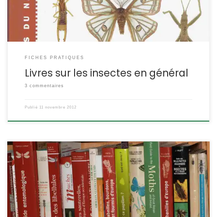
FICHES PRATIQUES
Livres sur les insectes en général
3 commentaires
Publié
11 novembre 2012
GÉNÉRALITÉS SUR LA DOCUMENTATION CONCERNANT LA FAUNE Il
existe de nombreux guides d’aide à la détermination et il est
souvent difficile d’opter pour l’un ou pour l’autre. Plusieurs critères
les distinguent : ils sont plus ou moins complets, illustrés de
photos ou de dessins, basés sur des clefs dichotomiques, sur