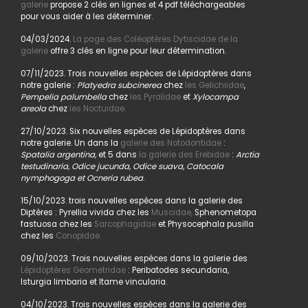
galerie
propose 2 clés en lignes et 4 pdf téléchargeables
pour vous aider à les déterminer.
04/03/2024.
La page des Coléoptères Dytiscidae de la
galerie
offre 3 clés en ligne pour leur détermination.
07/11/2023. Trois nouvelles espèces de Lépidoptères dans
notre galerie :
Platyedra subcinerea
chez
les Gelichiidae
,
Pempelia palumbella
chez
les Pyralidae
et
Xylocampa
areola
chez
les Noctuidae.
27/10/2023. Six nouvelles espèces de Lépidoptères dans
notre galerie. Un dans la
galerie des Notodontidae
:
Spatalia argentina,
et 5 dans
la galerie des Erebidae
:
Arctia
testudinaria, Odice jucunda, Odice suava, Catocala
nymphogoga et Ocneria rubea
.
15/10/2023. trois nouvelles espèces dans la galerie des
Diptères : Pyrellia vivida chez les
Muscidae,
Sphenometopa
fastuosa chez les
Sarcophagidae
et Physocephala pusilla
chez les
Conopidae.
09/10/2023. Trois nouvelles espèces dans la galerie des
Lépidoptères Geometridae
: Peribatodes secundaria,
Isturgia limbaria et Itame vincularia.
04/10/2023. Trois nouvelles espèces dans la galerie des