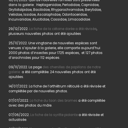
18/01/2023. Quinze nouvelles familles sont présentées
dans la galerie : Heptageniidae, Perlodidae, Capniidae,
Gryllotalpidae, Baciliidae, Rhyparochromidae, Berytidae,
Veliidae, Issidae, Ascalaphidae, Odontoceridae,
Incurvariidae, Alucitidae, Cossidae, Limacodidae.
29/12/2022.
La fiche de la cétoine dorée a été révisée
,
plusieurs nouvelles photos ont été ajoutées
25/11/2022. Une vingtaine de nouvelles espèces sont
venues s’ajouter à la galerie, elle comporte aujourd’hui
2000 photos d’insectes pour 1725 espèces, et 127 photos
d’arachnides pour 112 espèces.
09/11/2022. La page
des chenilles de papillons de notre
galerie
a été complétée. 24 nouvelles photos ont été
ajoutées.
14/07/2022. La fiche de l’orthétrum réticulé a été révisée et
complétée par de nouvelles photos.
07/07/2022.
La fiche du taon des bromes
a été complétée
avec des photos du mâle.
07/06/2022.
La fiche de la syritte piolante
a été révisée et
actualisée.