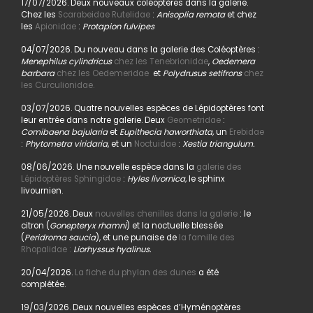
17/07/2026. Deux nouveaux coléoptères dans la galerie.
Chez les
Scarabeidae Rutelidae
:
Anisoplia remota
et chez
les
Apionidae
:
Protapion fulvipes
04/07/2026. Du nouveau dans la galerie des Coléoptères :
Menephilus cylindricus
chez les Tenebrionidae
,
Oedemera
barbara
chez les Oedemeridae
et
Polydrusus setifrons
chez
les Curculionidae.
03/07/2026. Quatre nouvelles espèces de Lépidoptères font
leur entrée dans notre galerie. Deux
Geometridae
:
Comibaena bajularia
et
Eupithecia haworthiata,
un
Erebidae
:
Phytometra viridaria
, et un
Noctuidae
:
Xestia triangulum.
08/06/2026. Une nouvelle espèce dans la
galerie des
Lépidoptères Sphingidae
:
Hyles livornica,
le sphinx
livournien.
21/05/2026. Deux
nouvelles chenilles dans la galerie
: le
citron (
Gonepteryx rhamni
) et la noctuelle blessée
(
Peridroma saucia
), et une punaise de
la famille des
Rhopalidae :
Liorhyssus hyalinus.
20/04/2026.
La fiche du phylan des dunes
a été
complétée.
19/03/2026. Deux nouvelles espèces d’Hyménoptères