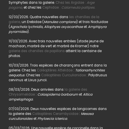
Symphytes dans la galerie.
Chez les Argidae :
Arge
pagana
,
et chez les
Cephidae :
Calameuta pallipes.
12/03/2026. Quatre nouvelles dans
les chenilles de la
galerie,
un Erebidae (
Manulea complana
) et trois Noctuidae
(
Agrochola lychnidis, Allophyes oxyacanthae
et
Amphipyra
pyramidea
).
11/03/2026. Avec trois nouvelles entrées (stade jeune de
machaon, marbré de vert et marbré de Kramer) notre
galerie des chenilles de papillons
atteint la centaine de
photos.
10/03/2026. Trois espèces de charançons entrent dans la
galerie. Chez les
Coléoptères Attelidae
:
Tatianarhynchites
aequatus
. Chez les
Coléoptères Curculionidae
: Polydrusus
cervinus et Lixus juncii.
08/03/2026. Deux arrivées dans
la galerie des
Chrysomelidae
:
Colaspidema barbarum
et
Altica
ampelophaga
.
07/03/2026. Deux nouvelles espèces de longicornes dans
la galerie des
Coléoptères Cerambycidae
:
Mesosa
curculionoides
et
Phytoecia icterica
.
05/03/2026. Une nouvelle espèce de coccinelle dans la