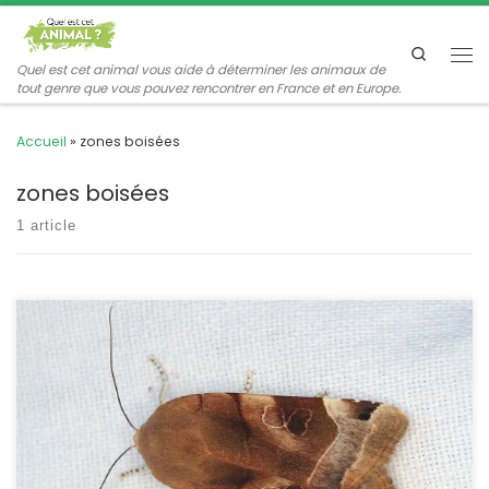
Passer au contenu
Search
Me
Quel est cet animal vous aide à déterminer les animaux de
tout genre que vous pouvez rencontrer en France et en Europe.
Accueil
»
zones boisées
zones boisées
1 article
C’est une grande noctuelle difficile à repérer dans la journée,
mais elle est attirée par la lumière et tous les exemplaires
photographiés ici sont venus au piège lumineux utilisant une
lampe UV. Noctua fimbriata Schreber,1759 La noctuelle frangée
POSITION SYSTÉMATIQUE : Insecte Lépidoptère Hétérocère Famille
des Noctuidae (noctuelles) ; sous-famille des Noctuinae.