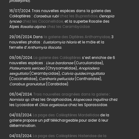
proserpina
).
16/07/2024. Trois nouvelles espèces dans la galerie des
Coléoptères :
Coraebus rubi
chez les Buprestidae,
Oenopia
lyncea
chez les Coccinellidae,
et la superbe Rosalie des
Alpes
Rosalia alpina
chez les Cerambycidae.
29/06/2024. Dans
la galerie des Diptères Anthomyidae,
3
nouvelles photos :
Eustalomyia hilaris
et le mâle et la
femelle d’
Anthomyia illocata.
09/06/2024.
La galerie des Coléoptères
s’est enrichie de 6
nouvelles espèces :
Lixus bardanae
(Curculionidae),
Plateumaris sericea
(Chrysomelidae),
Anoplodera
sexguttata
(Cerambycidae),
Calvia quidecimguttata
(Coccinellidae),
Cantharis pellucida
(Cantharidae),
Carabus granulatus
(Carabidae).
06/04/2024.
Trois nouvelles araignées dans la galerie
:
Nomisia sp
. chez les Gnaphosidae,
Alopecosa inquilina
chez
les Lycosidae et
Olios argelasius
chez les Sparassidae.
04/03/2024.
La page des Coléoptères Mordellidae
de la
galerie propose un pdf téléchargeable pour aider à leur
détermination.
04/03/2024.
La page des Coléoptères Histeridae de la