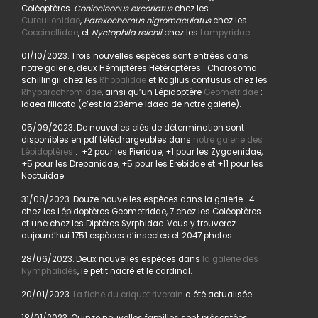
Coléoptères.
Coniocleonus excoriatus
chez les
Curculionidae
,
Parexochomus nigromaculatus
chez les
Coccinellidae
, et
Nyctophila reichii
chez les
Lampyridae
.
01/10/2023. Trois nouvelles espèces sont entrées dans
notre galerie, deux Hémiptères Hétéroptères : Chorosoma
schillingii chez les
Rhopalidae
et Raglius confusus chez les
Rhyparochromidae
, ainsi qu’un Lépidoptère
Geometridae
:
Idaea filicata (c’est la 23ème Idaea de notre galerie).
05/09/2023. De nouvelles clés de détermination sont
disponibles en pdf téléchargeables dans
notre galerie des
Lépidoptères
: +2 pour les Pieridae, +1 pour les Zygaenidae,
+5 pour les Drepanidae, +5 pour les Erebidae et +11 pour les
Noctuidae.
31/08/2023. Douze nouvelles espèces dans la galerie : 4
chez les Lépidoptères Geometridae, 7 chez les Coléoptères
et une chez les Diptères Syrphidae. Vous y trouverez
aujourd’hui 1751 espèces d’insectes et 2047 photos.
28/06/2023. Deux nouvelles espèces dans
la galerie des
Nymphalidés
, le petit nacré et le cardinal.
20/01/2023.
La fiche du criquet riverain
a été actualisée.