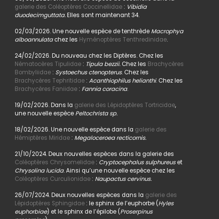
galerie des Coléoptères Coccinellidae
:
Vibidia
duodecimguttata.
Elles sont maintenant 34.
02/03/2026. Une nouvelle espèce de tenthrède
Macrophya
alboannulata
chez les
Hyménoptères Tenthredinidae
.
24/02/2026. Du nouveau chez les Diptères. Chez les
Nématocères Tipulidae
:
Tipula bezzii.
Chez les
Brachycères
Bombyliidae
:
Systoechus ctenopterus
. Chez les
Brachycères Tephritidae
:
Acanthiophilus helianthi
. Chez les
Brachycères Faniidae
:
Fannia coracina
.
19/02/2026. Dans la
galerie des Lépidoptères Tortricidae
,
une nouvelle espèce
Peltochrista sp.
18/02/2026. Une nouvelle espèce dans la
galerie des
Hémiptères Miridae
:
Megaloceroea recticornis.
21/10/2024. Deux nouvelles espèces dans la galerie des
Coléoptères Chrysomelidae
:
Cryptocephalus sulphureus
et
Chrysolina lucida
. Ainsi qu’une nouvelle espèce chez les
Coléoptères Curculionidae
:
Naupactus cervinus.
26/07/2024. Deux nouvelles espèces dans la
galerie des
Lépidoptères Sphingidae
: le sphinx de l’euphorbe (
Hyles
euphorbiae
) et le sphinx de l’épilobe (
Proserpinus