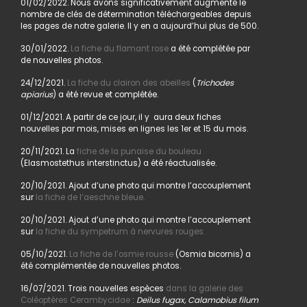
01/02/2022. Nous avons significativement augmenté le
nombre de clés de détermination téléchargeables depuis
les pages de notre galerie. Il y en a aujourd’hui plus de 500.
30/01/2022.
La fiche du flamant rose
a été complétée par
de nouvelles photos.
24/12/2021.
La fiche du clairon des abeilles
(
Trichodes
apiarius
) a été revue et complétée.
01/12/2021. A partir de ce jour, il y aura deux fiches
nouvelles par mois, mises en lignes les 1er et 15 du mois.
20/11/2021. La
fiche de la punaise du bouleau
(Elasmostethus interstinctus) a été réactualisée.
20/10/2021. Ajout d’une photo qui montre l’accouplement
sur
la fiche de l’aeschne bleue.
20/10/2021. Ajout d’une photo qui montre l’accouplement
sur
la fiche du sympetrum à nervures rouges.
05/10/2021.
La fiche de l’osmie rousse
(Osmia bicornis) a
été complémentée de nouvelles photos.
16/07/2021. Trois nouvelles espèces
dans la galerie des
Coléoptères Cerambycidae
:
Deilus fugax, Calamobius filum