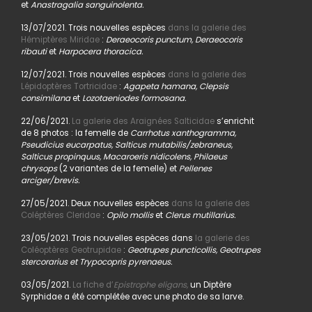
et
Anastragalia sanguinolenta.
13/07/2021. Trois nouvelles espèces
dans la galerie des
Hémiptères Miridae
:
Deraeocoris punctum, Deraeocoris
ribauti
et
Harpocera thoracica.
12/07/2021. Trois nouvelles espèces
dans la galerie des
Lépidoptères Tortricidae
:
Agapeta hamana, Clepsis
consimilana
et
Lozotaeniodes formosana.
22/06/2021.
La galerie des Araignées Salticidae
s’enrichit
de 8 photos : la femelle de
Carrhotus xanthogramma,
Pseudicius eucarpatus, Salticus mutabilis/zebraneus,
Salticus propinquus, Macaroeris nidicolens, Philaeus
chrysops
(2 variantes de la femelle) et
Pellenes
arciger/brevis.
27/05/2021. Deux nouvelles espèces
dans la galerie des
Coléptères Cleridae
:
Opilo mollis
et
Clerus mutillarius.
23/05/2021. Trois nouvelles espèces dans
la galerie des
Coléoptères Geotrupidae
:
Geotrupes puncticollis, Geotrupes
stercorarius et Trypocopris pyrenaeus.
03/05/2021.
La fiche d’
Epistrophe eligans,
un Diptère
Syrphidae a été complétée avec une photo de sa larve.