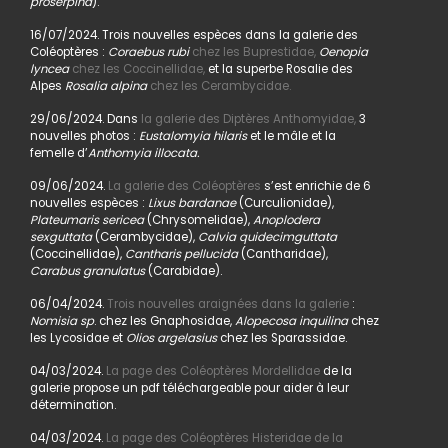
proserpina
).
16/07/2024. Trois nouvelles espèces dans la galerie des
Coléoptères :
Coraebus rubi
chez les Buprestidae,
Oenopia
lyncea
chez les Coccinellidae,
et la superbe Rosalie des
Alpes
Rosalia alpina
chez les Cerambycidae.
29/06/2024. Dans
la galerie des Diptères Anthomyidae,
3
nouvelles photos :
Eustalomyia hilaris
et le mâle et la
femelle d’
Anthomyia illocata.
09/06/2024.
La galerie des Coléoptères
s’est enrichie de 6
nouvelles espèces :
Lixus bardanae
(Curculionidae),
Plateumaris sericea
(Chrysomelidae),
Anoplodera
sexguttata
(Cerambycidae),
Calvia quidecimguttata
(Coccinellidae),
Cantharis pellucida
(Cantharidae),
Carabus granulatus
(Carabidae).
06/04/2024.
Trois nouvelles araignées dans la galerie
:
Nomisia sp
. chez les Gnaphosidae,
Alopecosa inquilina
chez
les Lycosidae et
Olios argelasius
chez les Sparassidae.
04/03/2024.
La page des Coléoptères Mordellidae
de la
galerie propose un pdf téléchargeable pour aider à leur
détermination.
04/03/2024.
La page des Coléoptères Histeridae de la