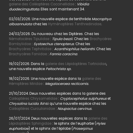
galerie des Coléoptères Coccinellidae
:
Vibidia
duodecimguttata.
Elles sont maintenant 34.
02/03/2026. Une nouvelle espèce de tenthrède
Macrophya
alboannulata
chez les
Hyménoptères Tenthredinidae
.
24/02/2026. Du nouveau chez les Diptères. Chez les
Nématocères Tipulidae
:
Tipula bezzii.
Chez les
Brachycères
Bombyliidae
:
Systoechus ctenopterus
. Chez les
Brachycères Tephritidae
:
Acanthiophilus helianthi
. Chez les
Brachycères Faniidae
:
Fannia coracina
.
19/02/2026. Dans la
galerie des Lépidoptères Tortricidae
,
une nouvelle espèce
Peltochrista sp.
18/02/2026. Une nouvelle espèce dans la
galerie des
Hémiptères Miridae
:
Megaloceroea recticornis.
21/10/2024. Deux nouvelles espèces dans la galerie des
Coléoptères Chrysomelidae
:
Cryptocephalus sulphureus
et
Chrysolina lucida
. Ainsi qu’une nouvelle espèce chez les
Coléoptères Curculionidae
:
Naupactus cervinus.
26/07/2024. Deux nouvelles espèces dans la
galerie des
Lépidoptères Sphingidae
: le sphinx de l’euphorbe (
Hyles
euphorbiae
) et le sphinx de l’épilobe (
Proserpinus