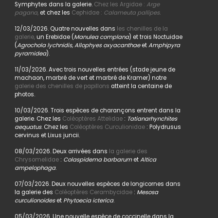
Symphytes dans la galerie.
Chez les Argidae :
Arge
pagana
,
et chez les
Cephidae :
Calameuta pallipes.
12/03/2026. Quatre nouvelles dans
les chenilles de la
galerie,
un Erebidae (
Manulea complana
) et trois Noctuidae
(
Agrochola lychnidis, Allophyes oxyacanthae
et
Amphipyra
pyramidea
).
11/03/2026. Avec trois nouvelles entrées (stade jeune de
machaon, marbré de vert et marbré de Kramer) notre
galerie des chenilles de papillons
atteint la centaine de
photos.
10/03/2026. Trois espèces de charançons entrent dans la
galerie. Chez les
Coléoptères Attelidae
:
Tatianarhynchites
aequatus
. Chez les
Coléoptères Curculionidae
: Polydrusus
cervinus et Lixus juncii.
08/03/2026. Deux arrivées dans
la galerie des
Chrysomelidae
:
Colaspidema barbarum
et
Altica
ampelophaga
.
07/03/2026. Deux nouvelles espèces de longicornes dans
la galerie des
Coléoptères Cerambycidae
:
Mesosa
curculionoides
et
Phytoecia icterica
.
05/03/2026. Une nouvelle espèce de coccinelle dans la