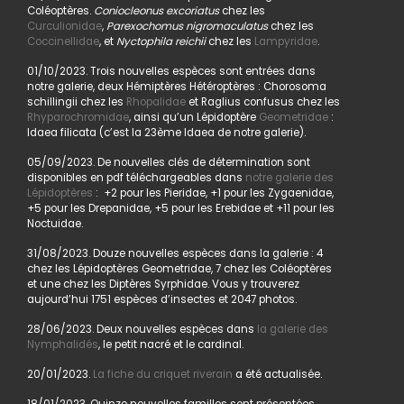
Coléoptères.
Coniocleonus excoriatus
chez les
Curculionidae
,
Parexochomus nigromaculatus
chez les
Coccinellidae
, et
Nyctophila reichii
chez les
Lampyridae
.
01/10/2023. Trois nouvelles espèces sont entrées dans
notre galerie, deux Hémiptères Hétéroptères : Chorosoma
schillingii chez les
Rhopalidae
et Raglius confusus chez les
Rhyparochromidae
, ainsi qu’un Lépidoptère
Geometridae
:
Idaea filicata (c’est la 23ème Idaea de notre galerie).
05/09/2023. De nouvelles clés de détermination sont
disponibles en pdf téléchargeables dans
notre galerie des
Lépidoptères
: +2 pour les Pieridae, +1 pour les Zygaenidae,
+5 pour les Drepanidae, +5 pour les Erebidae et +11 pour les
Noctuidae.
31/08/2023. Douze nouvelles espèces dans la galerie : 4
chez les Lépidoptères Geometridae, 7 chez les Coléoptères
et une chez les Diptères Syrphidae. Vous y trouverez
aujourd’hui 1751 espèces d’insectes et 2047 photos.
28/06/2023. Deux nouvelles espèces dans
la galerie des
Nymphalidés
, le petit nacré et le cardinal.
20/01/2023.
La fiche du criquet riverain
a été actualisée.