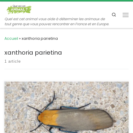
Passer au contenu
Search
Me
Quel est cet animal vous aide à déterminer les animaux de
tout genre que vous pouvez rencontrer en France et en Europe.
Accueil
»
xanthoria parietina
xanthoria parietina
1 article
C’est une espèce originale par son dimorphisme sexuel et par
l’alimentation de sa chenille qui se développe sur les lichens. La
lithosie quadrille est une espèce commune, parfois même très
abondante en présence de vieux arbres recouverts de lichens.
Lithosia quadra Linnaeus,1758 La lithosie à quatre points La jaune
à quatre points […]