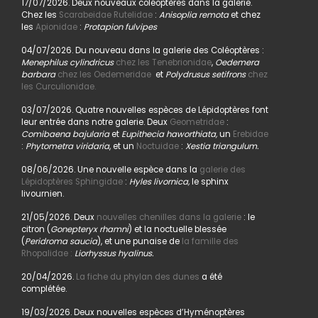
17/07/2026. Deux nouveaux coléoptères dans la galerie.
Chez les
Scarabeidae Rutelidae
:
Anisoplia remota
et chez
les
Apionidae
:
Protapion fulvipes
04/07/2026. Du nouveau dans la galerie des Coléoptères :
Menephilus cylindricus
chez les Tenebrionidae
,
Oedemera
barbara
chez les Oedemeridae
et
Polydrusus setifrons
chez
les Curculionidae.
03/07/2026. Quatre nouvelles espèces de Lépidoptères font
leur entrée dans notre galerie. Deux
Geometridae
:
Comibaena bajularia
et
Eupithecia haworthiata,
un
Erebidae
:
Phytometra viridaria
, et un
Noctuidae
:
Xestia triangulum.
08/06/2026. Une nouvelle espèce dans la
galerie des
Lépidoptères Sphingidae
:
Hyles livornica,
le sphinx
livournien.
21/05/2026. Deux
nouvelles chenilles dans la galerie
: le
citron (
Gonepteryx rhamni
) et la noctuelle blessée
(
Peridroma saucia
), et une punaise de
la famille des
Rhopalidae :
Liorhyssus hyalinus.
20/04/2026.
La fiche du phylan des dunes
a été
complétée.
19/03/2026. Deux nouvelles espèces d’Hyménoptères