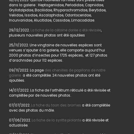
18/01/2023. Quinze nouvelles familles sont présentées
dans la galerie : Heptageniidae, Perlodidae, Capniidae,
Gryllotalpidae, Baciliidae, Rhyparochromidae, Berytidae,
Veliidae, Issidae, Ascalaphidae, Odontoceridae,
Incurvariidae, Alucitidae, Cossidae, Limacodidae.
29/12/2022.
La fiche de la cétoine dorée a été révisée
,
plusieurs nouvelles photos ont été ajoutées
25/11/2022. Une vingtaine de nouvelles espèces sont
venues s’ajouter à la galerie, elle comporte aujourd’hui
2000 photos d’insectes pour 1725 espèces, et 127 photos
d’arachnides pour 112 espèces.
09/11/2022. La page
des chenilles de papillons de notre
galerie
a été complétée. 24 nouvelles photos ont été
ajoutées.
14/07/2022. La fiche de l’orthétrum réticulé a été révisée et
complétée par de nouvelles photos.
07/07/2022.
La fiche du taon des bromes
a été complétée
avec des photos du mâle.
07/06/2022.
La fiche de la syritte piolante
a été révisée et
actualisée.