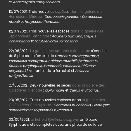
et
Anastragalia sanguinolenta.
13/07/2021. Trois nouvelles espèces
dans la galerie des
Hémiptères Miridae
:
Deraeocoris punctum, Deraeocoris
ribauti
et
Harpocera thoracica.
12/07/2021. Trois nouvelles espèces
dans la galerie des
Lépidoptères Tortricidae
:
Agapeta hamana, Clepsis
consimilana
et
Lozotaeniodes formosana.
22/06/2021.
La galerie des Araignées Salticidae
s’enrichit
de 8 photos : la femelle de
Carrhotus xanthogramma,
Pseudicius eucarpatus, Salticus mutabilis/zebraneus,
Salticus propinquus, Macaroeris nidicolens, Philaeus
chrysops
(2 variantes de la femelle) et
Pellenes
arciger/brevis.
27/05/2021. Deux nouvelles espèces
dans la galerie des
Coléptères Cleridae
:
Opilo mollis
et
Clerus mutillarius.
23/05/2021. Trois nouvelles espèces dans
la galerie des
Coléoptères Geotrupidae
:
Geotrupes puncticollis, Geotrupes
stercorarius et Trypocopris pyrenaeus.
03/05/2021.
La fiche d’
Epistrophe eligans,
un Diptère
Syrphidae a été complétée avec une photo de sa larve.