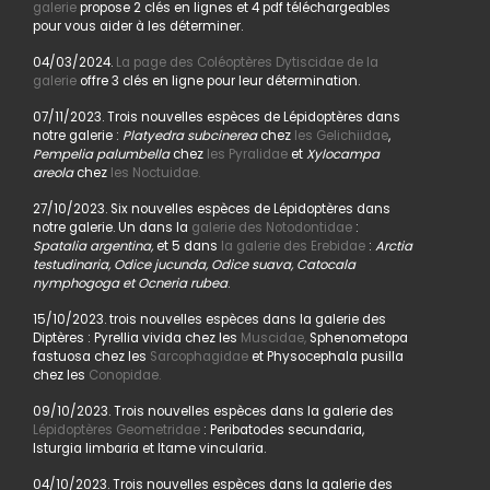
galerie
propose 2 clés en lignes et 4 pdf téléchargeables
pour vous aider à les déterminer.
04/03/2024.
La page des Coléoptères Dytiscidae de la
galerie
offre 3 clés en ligne pour leur détermination.
07/11/2023. Trois nouvelles espèces de Lépidoptères dans
notre galerie :
Platyedra subcinerea
chez
les Gelichiidae
,
Pempelia palumbella
chez
les Pyralidae
et
Xylocampa
areola
chez
les Noctuidae.
27/10/2023. Six nouvelles espèces de Lépidoptères dans
notre galerie. Un dans la
galerie des Notodontidae
:
Spatalia argentina,
et 5 dans
la galerie des Erebidae
:
Arctia
testudinaria, Odice jucunda, Odice suava, Catocala
nymphogoga et Ocneria rubea
.
15/10/2023. trois nouvelles espèces dans la galerie des
Diptères : Pyrellia vivida chez les
Muscidae,
Sphenometopa
fastuosa chez les
Sarcophagidae
et Physocephala pusilla
chez les
Conopidae.
09/10/2023. Trois nouvelles espèces dans la galerie des
Lépidoptères Geometridae
: Peribatodes secundaria,
Isturgia limbaria et Itame vincularia.
04/10/2023. Trois nouvelles espèces dans la galerie des