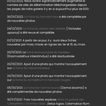
01/02/2022. Nous avons significativement augmenté le
nombre de clés de détermination téléchargeables depuis
les pages de notre galerie. Il y en a aujourd’hui plus de 500.
30/01/2022.
La fiche du flamant rose
a été complétée par
de nouvelles photos.
24/12/2021.
La fiche du clairon des abeilles
(
Trichodes
apiarius
) a été revue et complétée.
01/12/2021. A partir de ce jour, il y aura deux fiches
nouvelles par mois, mises en lignes les 1er et 15 du mois.
20/11/2021. La
fiche de la punaise du bouleau
(Elasmostethus interstinctus) a été réactualisée.
20/10/2021. Ajout d’une photo qui montre l’accouplement
sur
la fiche de l’aeschne bleue.
20/10/2021. Ajout d’une photo qui montre l’accouplement
sur
la fiche du sympetrum à nervures rouges.
05/10/2021.
La fiche de l’osmie rousse
(Osmia bicornis) a
été complémentée de nouvelles photos.
16/07/2021. Trois nouvelles espèces
dans la galerie des
Coléoptères Cerambycidae
:
Deilus fugax, Calamobius filum