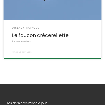
OISEAUX RAPACES
Le faucon crécerellette
2 commentaires
Publié
21 août 2021
Les dernières mises à jour