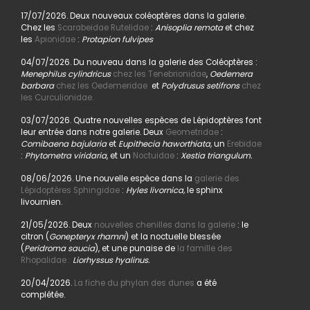
17/07/2026. Deux nouveaux coléoptères dans la galerie.
Chez les
Scarabeidae Rutelidae
:
Anisoplia remota
et chez
les
Apionidae
:
Protapion fulvipes
04/07/2026. Du nouveau dans la galerie des Coléoptères :
Menephilus cylindricus
chez les Tenebrionidae
,
Oedemera
barbara
chez les Oedemeridae
et
Polydrusus setifrons
chez
les Curculionidae.
03/07/2026. Quatre nouvelles espèces de Lépidoptères font
leur entrée dans notre galerie. Deux
Geometridae
:
Comibaena bajularia
et
Eupithecia haworthiata,
un
Erebidae
:
Phytometra viridaria
, et un
Noctuidae
:
Xestia triangulum.
08/06/2026. Une nouvelle espèce dans la
galerie des
Lépidoptères Sphingidae
:
Hyles livornica,
le sphinx
livournien.
21/05/2026. Deux
nouvelles chenilles dans la galerie
: le
citron (
Gonepteryx rhamni
) et la noctuelle blessée
(
Peridroma saucia
), et une punaise de
la famille des
Rhopalidae :
Liorhyssus hyalinus.
20/04/2026.
La fiche du phylan des dunes
a été
complétée.