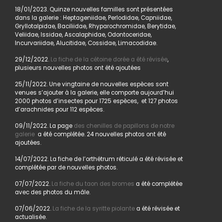
18/01/2023. Quinze nouvelles familles sont présentées
dans la galerie : Heptageniidae, Perlodidae, Capniidae,
Gryllotalpidae, Baciliidae, Rhyparochromidae, Berytidae,
Veliidae, Issidae, Ascalaphidae, Odontoceridae,
Incurvariidae, Alucitidae, Cossidae, Limacodidae.
29/12/2022.
La fiche de la cétoine dorée a été révisée
,
plusieurs nouvelles photos ont été ajoutées
25/11/2022. Une vingtaine de nouvelles espèces sont
venues s’ajouter à la galerie, elle comporte aujourd’hui
2000 photos d’insectes pour 1725 espèces, et 127 photos
d’arachnides pour 112 espèces.
09/11/2022. La page
des chenilles de papillons de notre
galerie
a été complétée. 24 nouvelles photos ont été
ajoutées.
14/07/2022. La fiche de l’orthétrum réticulé a été révisée et
complétée par de nouvelles photos.
07/07/2022.
La fiche du taon des bromes
a été complétée
avec des photos du mâle.
07/06/2022.
La fiche de la syritte piolante
a été révisée et
actualisée.