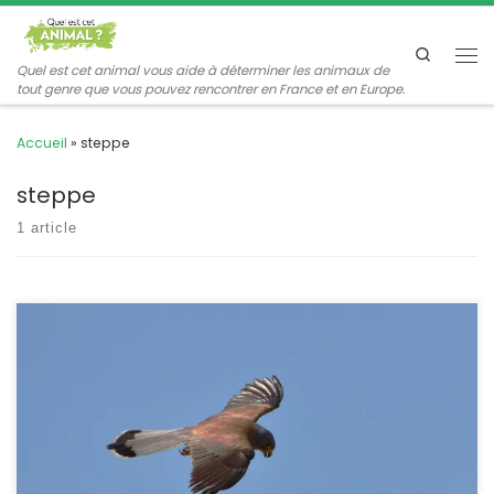
Passer au contenu
Search
Me
Quel est cet animal vous aide à déterminer les animaux de
tout genre que vous pouvez rencontrer en France et en Europe.
Accueil
»
steppe
steppe
1 article
C’est à l’occasion d’une sortie avec un guide de la LPO que nous
avons découvert ce petit faucon, le plus petit rapace diurne de
notre faune. Le site choisi était un village de l’Hérault, Saint Pons
de Mauchiens, au nord est de Pézenas. Dans ce très beau village
en circulade, une colonie […]