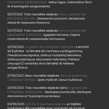
Coléoptères Cerambycidae
:
Deilus fugax, Calamobius filum
et
Anastragalia sanguinolenta.
13/07/2021. Trois nouvelles espèces
dans la galerie des
Hémiptères Miridae
:
Deraeocoris punctum, Deraeocoris
ribauti
et
Harpocera thoracica.
12/07/2021. Trois nouvelles espèces
dans la galerie des
Lépidoptères Tortricidae
:
Agapeta hamana, Clepsis
consimilana
et
Lozotaeniodes formosana.
22/06/2021.
La galerie des Araignées Salticidae
s’enrichit
de 8 photos : la femelle de
Carrhotus xanthogramma,
Pseudicius eucarpatus, Salticus mutabilis/zebraneus,
Salticus propinquus, Macaroeris nidicolens, Philaeus
chrysops
(2 variantes de la femelle) et
Pellenes
arciger/brevis.
27/05/2021. Deux nouvelles espèces
dans la galerie des
Coléptères Cleridae
:
Opilo mollis
et
Clerus mutillarius.
23/05/2021. Trois nouvelles espèces dans
la galerie des
Coléoptères Geotrupidae
:
Geotrupes puncticollis, Geotrupes
stercorarius et Trypocopris pyrenaeus.
03/05/2021.
La fiche d’
Epistrophe eligans,
un Diptère
Syrphidae a été complétée avec une photo de sa larve.