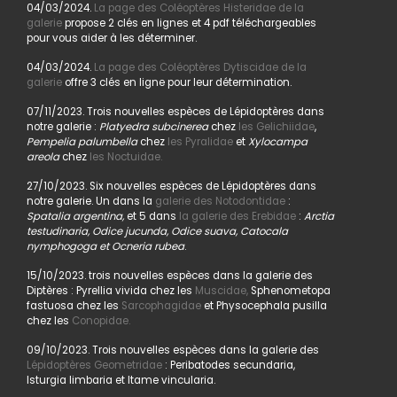
04/03/2024.
La page des Coléoptères Histeridae de la
galerie
propose 2 clés en lignes et 4 pdf téléchargeables
pour vous aider à les déterminer.
04/03/2024.
La page des Coléoptères Dytiscidae de la
galerie
offre 3 clés en ligne pour leur détermination.
07/11/2023. Trois nouvelles espèces de Lépidoptères dans
notre galerie :
Platyedra subcinerea
chez
les Gelichiidae
,
Pempelia palumbella
chez
les Pyralidae
et
Xylocampa
areola
chez
les Noctuidae.
27/10/2023. Six nouvelles espèces de Lépidoptères dans
notre galerie. Un dans la
galerie des Notodontidae
:
Spatalia argentina,
et 5 dans
la galerie des Erebidae
:
Arctia
testudinaria, Odice jucunda, Odice suava, Catocala
nymphogoga et Ocneria rubea
.
15/10/2023. trois nouvelles espèces dans la galerie des
Diptères : Pyrellia vivida chez les
Muscidae,
Sphenometopa
fastuosa chez les
Sarcophagidae
et Physocephala pusilla
chez les
Conopidae.
09/10/2023. Trois nouvelles espèces dans la galerie des
Lépidoptères Geometridae
: Peribatodes secundaria,
Isturgia limbaria et Itame vincularia.