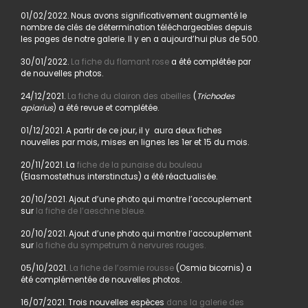
01/02/2022. Nous avons significativement augmenté le
nombre de clés de détermination téléchargeables depuis
les pages de notre galerie. Il y en a aujourd’hui plus de 500.
30/01/2022.
La fiche du flamant rose
a été complétée par
de nouvelles photos.
24/12/2021.
La fiche du clairon des abeilles
(
Trichodes
apiarius
) a été revue et complétée.
01/12/2021. A partir de ce jour, il y aura deux fiches
nouvelles par mois, mises en lignes les 1er et 15 du mois.
20/11/2021. La
fiche de la punaise du bouleau
(Elasmostethus interstinctus) a été réactualisée.
20/10/2021. Ajout d’une photo qui montre l’accouplement
sur
la fiche de l’aeschne bleue.
20/10/2021. Ajout d’une photo qui montre l’accouplement
sur
la fiche du sympetrum à nervures rouges.
05/10/2021.
La fiche de l’osmie rousse
(Osmia bicornis) a
été complémentée de nouvelles photos.
16/07/2021. Trois nouvelles espèces
dans la galerie des