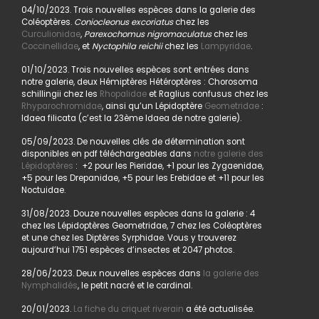
04/10/2023. Trois nouvelles espèces dans la galerie des
Coléoptères.
Coniocleonus excoriatus
chez les
Curculionidae
,
Parexochomus nigromaculatus
chez les
Coccinellidae
, et
Nyctophila reichii
chez les
Lampyridae
.
01/10/2023. Trois nouvelles espèces sont entrées dans
notre galerie, deux Hémiptères Hétéroptères : Chorosoma
schillingii chez les
Rhopalidae
et Raglius confusus chez les
Rhyparochromidae
, ainsi qu’un Lépidoptère
Geometridae
:
Idaea filicata (c’est la 23ème Idaea de notre galerie).
05/09/2023. De nouvelles clés de détermination sont
disponibles en pdf téléchargeables dans
notre galerie des
Lépidoptères
: +2 pour les Pieridae, +1 pour les Zygaenidae,
+5 pour les Drepanidae, +5 pour les Erebidae et +11 pour les
Noctuidae.
31/08/2023. Douze nouvelles espèces dans la galerie : 4
chez les Lépidoptères Geometridae, 7 chez les Coléoptères
et une chez les Diptères Syrphidae. Vous y trouverez
aujourd’hui 1751 espèces d’insectes et 2047 photos.
28/06/2023. Deux nouvelles espèces dans
la galerie des
Nymphalidés
, le petit nacré et le cardinal.
20/01/2023.
La fiche du criquet riverain
a été actualisée.