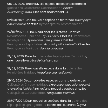
05/03/2026. Une nouvelle espèce de coccinelle dans la
galerie des Coléoptères Coccinellidae
:
Vibidia
duodecimguttata.
Elles sont maintenant 34.
02/03/2026. Une nouvelle espèce de tenthrède
Macrophya
alboannulata
chez les
Hyménoptères Tenthredinidae
.
24/02/2026. Du nouveau chez les Diptères. Chez les
Nématocères Tipulidae
:
Tipula bezzii.
Chez les
Brachycères
Bombyliidae
:
Systoechus ctenopterus
. Chez les
Brachycères Tephritidae
:
Acanthiophilus helianthi
. Chez les
Brachycères Faniidae
:
Fannia coracina
.
19/02/2026. Dans la
galerie des Lépidoptères Tortricidae
,
une nouvelle espèce
Peltochrista sp.
18/02/2026. Une nouvelle espèce dans la
galerie des
Hémiptères Miridae
:
Megaloceroea recticornis.
21/10/2024. Deux nouvelles espèces dans la galerie des
Coléoptères Chrysomelidae
:
Cryptocephalus sulphureus
et
Chrysolina lucida
. Ainsi qu’une nouvelle espèce chez les
Coléoptères Curculionidae
:
Naupactus cervinus.
26/07/2024. Deux nouvelles espèces dans la
galerie des
Lépidoptères Sphingidae
: le sphinx de l’euphorbe (
Hyles