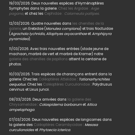
19/03/2026. Deux nouvelles espèces d’Hyménoptères
Symphytes dans la galerie.
Chez les Argidae :
Arge
pagana
,
et chez les
Cephidae :
Calameuta pallipes.
12/03/2026. Quatre nouvelles dans
les chenilles de la
galerie,
un Erebidae (
Manulea complana
) et trois Noctuidae
(
Agrochola lychnidis, Allophyes oxyacanthae
et
Amphipyra
pyramidea
).
11/03/2026. Avec trois nouvelles entrées (stade jeune de
machaon, marbré de vert et marbré de Kramer) notre
galerie des chenilles de papillons
atteint la centaine de
photos.
10/03/2026. Trois espèces de charançons entrent dans la
galerie. Chez les
Coléoptères Attelidae
:
Tatianarhynchites
aequatus
. Chez les
Coléoptères Curculionidae
: Polydrusus
cervinus et Lixus juncii.
08/03/2026. Deux arrivées dans
la galerie des
Chrysomelidae
:
Colaspidema barbarum
et
Altica
ampelophaga
.
07/03/2026. Deux nouvelles espèces de longicornes dans
la galerie des
Coléoptères Cerambycidae
:
Mesosa
curculionoides
et
Phytoecia icterica
.