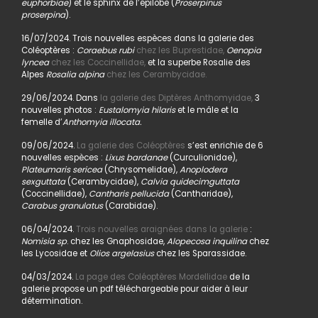
euphorbiae
) et le sphinx de l’épilobe (
Proserpinus
proserpina
).
16/07/2024. Trois nouvelles espèces dans la galerie des
Coléoptères :
Coraebus rubi
chez les Buprestidae,
Oenopia
lyncea
chez les Coccinellidae,
et la superbe Rosalie des
Alpes
Rosalia alpina
chez les Cerambycidae.
29/06/2024. Dans
la galerie des Diptères Anthomyidae,
3
nouvelles photos :
Eustalomyia hilaris
et le mâle et la
femelle d’
Anthomyia illocata.
09/06/2024.
La galerie des Coléoptères
s’est enrichie de 6
nouvelles espèces :
Lixus bardanae
(Curculionidae),
Plateumaris sericea
(Chrysomelidae),
Anoplodera
sexguttata
(Cerambycidae),
Calvia quidecimguttata
(Coccinellidae),
Cantharis pellucida
(Cantharidae),
Carabus granulatus
(Carabidae).
06/04/2024.
Trois nouvelles araignées dans la galerie
:
Nomisia sp
. chez les Gnaphosidae,
Alopecosa inquilina
chez
les Lycosidae et
Olios argelasius
chez les Sparassidae.
04/03/2024.
La page des Coléoptères Mordellidae
de la
galerie propose un pdf téléchargeable pour aider à leur
détermination.