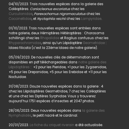
04/10/2023. Trois nouvelles espèces dans la galerie des
Coléoptères.
Coniocleonus excoriatus
chez les
Curculionidae
,
Parexochomus nigromaculatus
chez les
Coccinellidae
, et
Nyctophila reichii
chez les
Lampyridae
.
01/10/2023. Trois nouvelles espèces sont entrées dans
notre galerie, deux Hémiptères Hétéroptères : Chorosoma
schillingii chez les
Rhopalidae
et Raglius confusus chez les
Rhyparochromidae
, ainsi qu’un Lépidoptère
Geometridae
:
Idaea filicata (c’est la 23ème Idaea de notre galerie).
05/09/2023. De nouvelles clés de détermination sont
disponibles en pdf téléchargeables dans
notre galerie des
Lépidoptères
: +2 pour les Pieridae, +1 pour les Zygaenidae,
+5 pour les Drepanidae, +5 pour les Erebidae et +11 pour les
Noctuidae.
31/08/2023. Douze nouvelles espèces dans la galerie : 4
chez les Lépidoptères Geometridae, 7 chez les Coléoptères
et une chez les Diptères Syrphidae. Vous y trouverez
aujourd’hui 1751 espèces d’insectes et 2047 photos.
28/06/2023. Deux nouvelles espèces dans
la galerie des
Nymphalidés
, le petit nacré et le cardinal.
20/01/2023.
La fiche du criquet riverain
a été actualisée.