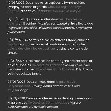
19/03/2026. Deux nouvelles espèces d’Hyménoptères
Symphytes dans la galerie.
Chez les Argidae :
Arge
pagana
,
et chez les
Cephidae :
Calameuta pallipes.
12/03/2026. Quatre nouvelles dans
les chenilles de la
galerie,
un Erebidae (
Manulea complana
) et trois Noctuidae
(
Agrochola lychnidis, Allophyes oxyacanthae
et
Amphipyra
pyramidea
).
11/03/2026. Avec trois nouvelles entrées (stade jeune de
machaon, marbré de vert et marbré de Kramer) notre
galerie des chenilles de papillons
atteint la centaine de
photos.
10/03/2026. Trois espèces de charançons entrent dans la
galerie. Chez les
Coléoptères Attelidae
:
Tatianarhynchites
aequatus
. Chez les
Coléoptères Curculionidae
: Polydrusus
cervinus et Lixus juncii.
08/03/2026. Deux arrivées dans
la galerie des
Chrysomelidae
:
Colaspidema barbarum
et
Altica
ampelophaga
.
07/03/2026. Deux nouvelles espèces de longicornes dans
la galerie des
Coléoptères Cerambycidae
:
Mesosa
curculionoides
et
Phytoecia icterica
.