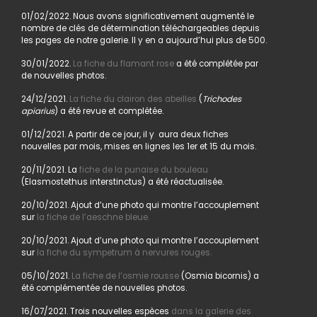
01/02/2022. Nous avons significativement augmenté le
nombre de clés de détermination téléchargeables depuis
les pages de notre galerie. Il y en a aujourd’hui plus de 500.
30/01/2022.
La fiche du flamant rose
a été complétée par
de nouvelles photos.
24/12/2021.
La fiche du clairon des abeilles
(
Trichodes
apiarius
) a été revue et complétée.
01/12/2021. A partir de ce jour, il y aura deux fiches
nouvelles par mois, mises en lignes les 1er et 15 du mois.
20/11/2021. La
fiche de la punaise du bouleau
(Elasmostethus interstinctus) a été réactualisée.
20/10/2021. Ajout d’une photo qui montre l’accouplement
sur
la fiche de l’aeschne bleue.
20/10/2021. Ajout d’une photo qui montre l’accouplement
sur
la fiche du sympetrum à nervures rouges.
05/10/2021.
La fiche de l’osmie rousse
(Osmia bicornis) a
été complémentée de nouvelles photos.
16/07/2021. Trois nouvelles espèces
dans la galerie des