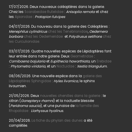
17/07/2026. Deux nouveaux coléoptères dans la galerie.
Chez les
Scarabeidae Rutelidae
:
Anisoplia remota
et chez
les
Apionidae
:
Protapion fulvipes
04/07/2026. Du nouveau dans la galerie des Coléoptères :
Menephilus cylindricus
chez les Tenebrionidae
,
Oedemera
barbara
chez les Oedemeridae
et
Polydrusus setifrons
chez
les Curculionidae.
03/07/2026. Quatre nouvelles espèces de Lépidoptères font
leur entrée dans notre galerie. Deux
Geometridae
:
Comibaena bajularia
et
Eupithecia haworthiata,
un
Erebidae
:
Phytometra viridaria
, et un
Noctuidae
:
Xestia triangulum.
08/06/2026. Une nouvelle espèce dans la
galerie des
Lépidoptères Sphingidae
:
Hyles livornica,
le sphinx
livournien.
21/05/2026. Deux
nouvelles chenilles dans la galerie
: le
citron (
Gonepteryx rhamni
) et la noctuelle blessée
(
Peridroma saucia
), et une punaise de
la famille des
Rhopalidae :
Liorhyssus hyalinus.
20/04/2026.
La fiche du phylan des dunes
a été
complétée.