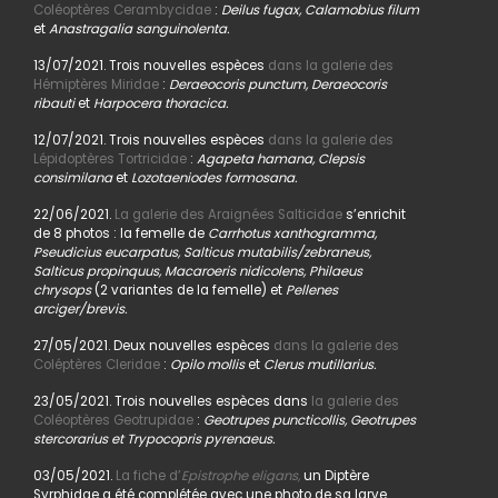
Coléoptères Cerambycidae
:
Deilus fugax, Calamobius filum
et
Anastragalia sanguinolenta.
13/07/2021. Trois nouvelles espèces
dans la galerie des
Hémiptères Miridae
:
Deraeocoris punctum, Deraeocoris
ribauti
et
Harpocera thoracica.
12/07/2021. Trois nouvelles espèces
dans la galerie des
Lépidoptères Tortricidae
:
Agapeta hamana, Clepsis
consimilana
et
Lozotaeniodes formosana.
22/06/2021.
La galerie des Araignées Salticidae
s’enrichit
de 8 photos : la femelle de
Carrhotus xanthogramma,
Pseudicius eucarpatus, Salticus mutabilis/zebraneus,
Salticus propinquus, Macaroeris nidicolens, Philaeus
chrysops
(2 variantes de la femelle) et
Pellenes
arciger/brevis.
27/05/2021. Deux nouvelles espèces
dans la galerie des
Coléptères Cleridae
:
Opilo mollis
et
Clerus mutillarius.
23/05/2021. Trois nouvelles espèces dans
la galerie des
Coléoptères Geotrupidae
:
Geotrupes puncticollis, Geotrupes
stercorarius et Trypocopris pyrenaeus.
03/05/2021.
La fiche d’
Epistrophe eligans,
un Diptère
Syrphidae a été complétée avec une photo de sa larve.