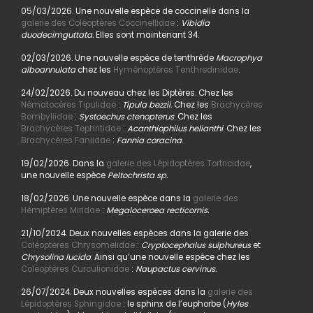
05/03/2026. Une nouvelle espèce de coccinelle dans la
galerie des Coléoptères Coccinellidae
:
Vibidia
duodecimguttata.
Elles sont maintenant 34.
02/03/2026. Une nouvelle espèce de tenthrède
Macrophya
alboannulata
chez les
Hyménoptères Tenthredinidae
.
24/02/2026. Du nouveau chez les Diptères. Chez les
Nématocères Tipulidae
:
Tipula bezzii.
Chez les
Brachycères
Bombyliidae
:
Systoechus ctenopterus
. Chez les
Brachycères Tephritidae
:
Acanthiophilus helianthi
. Chez les
Brachycères Faniidae
:
Fannia coracina
.
19/02/2026. Dans la
galerie des Lépidoptères Tortricidae
,
une nouvelle espèce
Peltochrista sp.
18/02/2026. Une nouvelle espèce dans la
galerie des
Hémiptères Miridae
:
Megaloceroea recticornis.
21/10/2024. Deux nouvelles espèces dans la galerie des
Coléoptères Chrysomelidae
:
Cryptocephalus sulphureus
et
Chrysolina lucida
. Ainsi qu’une nouvelle espèce chez les
Coléoptères Curculionidae
:
Naupactus cervinus.
26/07/2024. Deux nouvelles espèces dans la
galerie des
Lépidoptères Sphingidae
: le sphinx de l’euphorbe (
Hyles