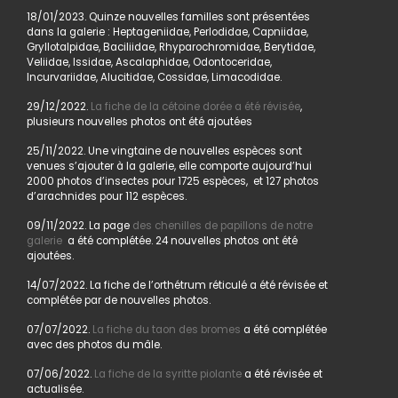
18/01/2023. Quinze nouvelles familles sont présentées
dans la galerie : Heptageniidae, Perlodidae, Capniidae,
Gryllotalpidae, Baciliidae, Rhyparochromidae, Berytidae,
Veliidae, Issidae, Ascalaphidae, Odontoceridae,
Incurvariidae, Alucitidae, Cossidae, Limacodidae.
29/12/2022.
La fiche de la cétoine dorée a été révisée
,
plusieurs nouvelles photos ont été ajoutées
25/11/2022. Une vingtaine de nouvelles espèces sont
venues s’ajouter à la galerie, elle comporte aujourd’hui
2000 photos d’insectes pour 1725 espèces, et 127 photos
d’arachnides pour 112 espèces.
09/11/2022. La page
des chenilles de papillons de notre
galerie
a été complétée. 24 nouvelles photos ont été
ajoutées.
14/07/2022. La fiche de l’orthétrum réticulé a été révisée et
complétée par de nouvelles photos.
07/07/2022.
La fiche du taon des bromes
a été complétée
avec des photos du mâle.
07/06/2022.
La fiche de la syritte piolante
a été révisée et
actualisée.