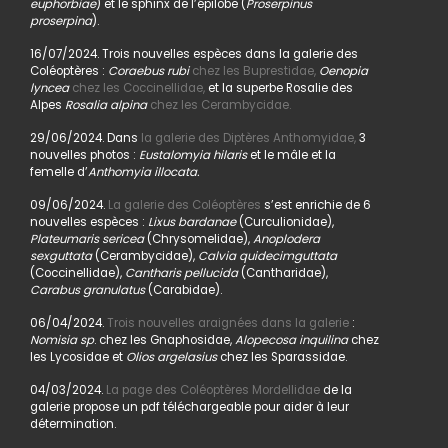
euphorbiae
) et le sphinx de l’épilobe (
Proserpinus
proserpina
).
16/07/2024. Trois nouvelles espèces dans la galerie des
Coléoptères :
Coraebus rubi
chez les Buprestidae,
Oenopia
lyncea
chez les Coccinellidae,
et la superbe Rosalie des
Alpes
Rosalia alpina
chez les Cerambycidae.
29/06/2024. Dans
la galerie des Diptères Anthomyidae,
3
nouvelles photos :
Eustalomyia hilaris
et le mâle et la
femelle d’
Anthomyia illocata.
09/06/2024.
La galerie des Coléoptères
s’est enrichie de 6
nouvelles espèces :
Lixus bardanae
(Curculionidae),
Plateumaris sericea
(Chrysomelidae),
Anoplodera
sexguttata
(Cerambycidae),
Calvia quidecimguttata
(Coccinellidae),
Cantharis pellucida
(Cantharidae),
Carabus granulatus
(Carabidae).
06/04/2024.
Trois nouvelles araignées dans la galerie
:
Nomisia sp
. chez les Gnaphosidae,
Alopecosa inquilina
chez
les Lycosidae et
Olios argelasius
chez les Sparassidae.
04/03/2024.
La page des Coléoptères Mordellidae
de la
galerie propose un pdf téléchargeable pour aider à leur
détermination.