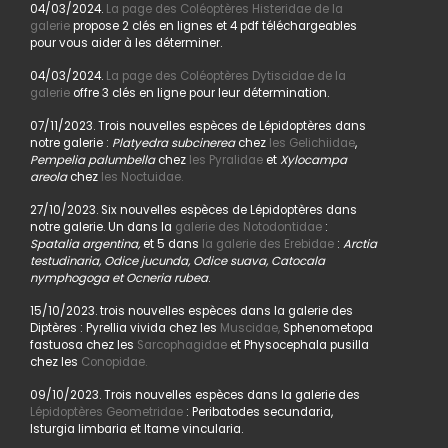
04/03/2024.
La page des Coléoptères Histeridae de la
galerie
propose 2 clés en lignes et 4 pdf téléchargeables
pour vous aider à les déterminer.
04/03/2024.
La page des Coléoptères Dytiscidae de la
galerie
offre 3 clés en ligne pour leur détermination.
07/11/2023. Trois nouvelles espèces de Lépidoptères dans
notre galerie :
Platyedra subcinerea
chez
les Gelichiidae
,
Pempelia palumbella
chez
les Pyralidae
et
Xylocampa
areola
chez
les Noctuidae.
27/10/2023. Six nouvelles espèces de Lépidoptères dans
notre galerie. Un dans la
galerie des Notodontidae
:
Spatalia argentina,
et 5 dans
la galerie des Erebidae
:
Arctia
testudinaria, Odice jucunda, Odice suava, Catocala
nymphogoga et Ocneria rubea
.
15/10/2023. trois nouvelles espèces dans la galerie des
Diptères : Pyrellia vivida chez les
Muscidae,
Sphenometopa
fastuosa chez les
Sarcophagidae
et Physocephala pusilla
chez les
Conopidae.
09/10/2023. Trois nouvelles espèces dans la galerie des
Lépidoptères Geometridae
: Peribatodes secundaria,
Isturgia limbaria et Itame vincularia.