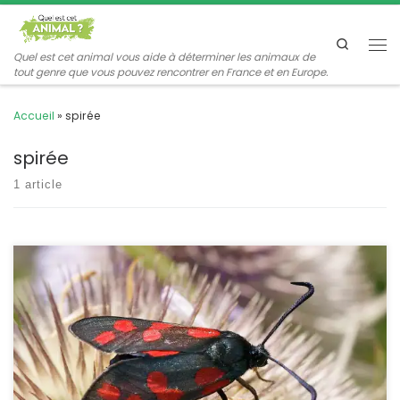
Passer au contenu
Search
Me
Quel est cet animal vous aide à déterminer les animaux de
tout genre que vous pouvez rencontrer en France et en Europe.
Accueil
»
spirée
spirée
1 article
Les plupart des zygènes sont noires avec des taches rouges. Leur
nombre et leur disposition permet de reconnaitre les espèces.
Quant à la filipendule, on la connait aussi sous le nom de spirée.
Zygaena filipendulae Linnaeus,1758 la zygène de la spirée
POSITION SYSTÉMATIQUE : Insecte Lépidoptère Famille des
Zygaenidae ETYMOLOGIE : Zygaena = « joug […]