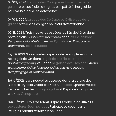
04/03/2024.
La page des Coléoptères Histeridae de la
galerie
propose 2 clés en lignes et 4 pdf téléchargeables
pour vous aider à les déterminer.
04/03/2024.
La page des Coléoptères Dytiscidae de la
galerie
offre 3 clés en ligne pour leur détermination.
07/11/2023. Trois nouvelles espèces de Lépidoptères dans
notre galerie :
Platyedra subcinerea
chez
les Gelichiidae
,
Pempelia palumbella
chez
les Pyralidae
et
Xylocampa
areola
chez
les Noctuidae.
27/10/2023. Six nouvelles espèces de Lépidoptères dans
notre galerie. Un dans la
galerie des Notodontidae
:
Spatalia argentina,
et 5 dans
la galerie des Erebidae
:
Arctia
testudinaria, Odice jucunda, Odice suava, Catocala
nymphogoga et Ocneria rubea
.
15/10/2023. trois nouvelles espèces dans la galerie des
Diptères : Pyrellia vivida chez les
Muscidae,
Sphenometopa
fastuosa chez les
Sarcophagidae
et Physocephala pusilla
chez les
Conopidae.
09/10/2023. Trois nouvelles espèces dans la galerie des
Lépidoptères Geometridae
: Peribatodes secundaria,
Isturgia limbaria et Itame vincularia.