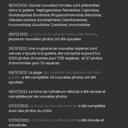
18/01/2023. Quinze nouvelles familles sont présentées
dans la galerie : Heptageniidae, Perlodidae, Capniidae,
Gryllotalpidae, Baciliidae, Rhyparochromidae, Berytidae,
Veliidae, Issidae, Ascalaphidae, Odontoceridae,
Incurvariidae, Alucitidae, Cossidae, Limacodidae.
29/12/2022.
La fiche de la cétoine dorée a été révisée
,
plusieurs nouvelles photos ont été ajoutées
25/11/2022. Une vingtaine de nouvelles espèces sont
venues s’ajouter à la galerie, elle comporte aujourd’hui
2000 photos d’insectes pour 1725 espèces, et 127 photos
d’arachnides pour 112 espèces.
09/11/2022. La page
des chenilles de papillons de notre
galerie
a été complétée. 24 nouvelles photos ont été
ajoutées.
14/07/2022. La fiche de l’orthétrum réticulé a été révisée et
complétée par de nouvelles photos.
07/07/2022.
La fiche du taon des bromes
a été complétée
avec des photos du mâle.
07/06/2022.
La fiche de la syritte piolante
a été révisée et
actualisée.