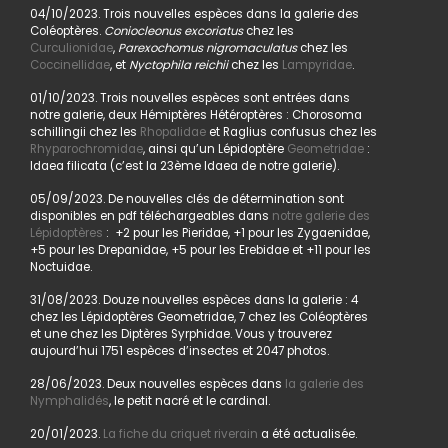
04/10/2023. Trois nouvelles espèces dans la galerie des
Coléoptères.
Coniocleonus excoriatus
chez les
Curculionidae
,
Parexochomus nigromaculatus
chez les
Coccinellidae
, et
Nyctophila reichii
chez les
Lampyridae
.
01/10/2023. Trois nouvelles espèces sont entrées dans
notre galerie, deux Hémiptères Hétéroptères : Chorosoma
schillingii chez les
Rhopalidae
et Raglius confusus chez les
Rhyparochromidae
, ainsi qu’un Lépidoptère
Geometridae
:
Idaea filicata (c’est la 23ème Idaea de notre galerie).
05/09/2023. De nouvelles clés de détermination sont
disponibles en pdf téléchargeables dans
notre galerie des
Lépidoptères
: +2 pour les Pieridae, +1 pour les Zygaenidae,
+5 pour les Drepanidae, +5 pour les Erebidae et +11 pour les
Noctuidae.
31/08/2023. Douze nouvelles espèces dans la galerie : 4
chez les Lépidoptères Geometridae, 7 chez les Coléoptères
et une chez les Diptères Syrphidae. Vous y trouverez
aujourd’hui 1751 espèces d’insectes et 2047 photos.
28/06/2023. Deux nouvelles espèces dans
la galerie des
Nymphalidés
, le petit nacré et le cardinal.
20/01/2023.
La fiche du criquet riverain
a été actualisée.