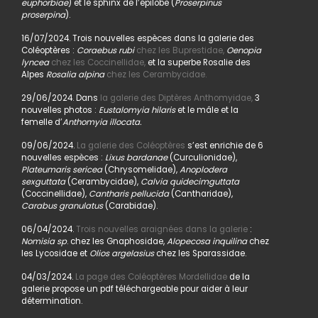
euphorbiae
) et le sphinx de l’épilobe (
Proserpinus
proserpina
).
16/07/2024. Trois nouvelles espèces dans la galerie des
Coléoptères :
Coraebus rubi
chez les Buprestidae,
Oenopia
lyncea
chez les Coccinellidae,
et la superbe Rosalie des
Alpes
Rosalia alpina
chez les Cerambycidae.
29/06/2024. Dans
la galerie des Diptères Anthomyidae,
3
nouvelles photos :
Eustalomyia hilaris
et le mâle et la
femelle d’
Anthomyia illocata.
09/06/2024.
La galerie des Coléoptères
s’est enrichie de 6
nouvelles espèces :
Lixus bardanae
(Curculionidae),
Plateumaris sericea
(Chrysomelidae),
Anoplodera
sexguttata
(Cerambycidae),
Calvia quidecimguttata
(Coccinellidae),
Cantharis pellucida
(Cantharidae),
Carabus granulatus
(Carabidae).
06/04/2024.
Trois nouvelles araignées dans la galerie
:
Nomisia sp
. chez les Gnaphosidae,
Alopecosa inquilina
chez
les Lycosidae et
Olios argelasius
chez les Sparassidae.
04/03/2024.
La page des Coléoptères Mordellidae
de la
galerie propose un pdf téléchargeable pour aider à leur
détermination.