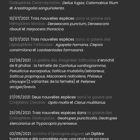
Coléoptères Cerambycidae
:
Deilus fugax, Calamobius filum
et
Anastragalia sanguinolenta.
13/07/2021. Trois nouvelles espèces
dans la galerie des
Hémiptères Miridae
:
Deraeocoris punctum, Deraeocoris
ribauti
et
Harpocera thoracica.
12/07/2021. Trois nouvelles espèces
dans la galerie des
Lépidoptères Tortricidae
:
Agapeta hamana, Clepsis
consimilana
et
Lozotaeniodes formosana.
22/06/2021.
La galerie des Araignées Salticidae
s’enrichit
de 8 photos : la femelle de
Carrhotus xanthogramma,
Pseudicius eucarpatus, Salticus mutabilis/zebraneus,
Salticus propinquus, Macaroeris nidicolens, Philaeus
chrysops
(2 variantes de la femelle) et
Pellenes
arciger/brevis.
27/05/2021. Deux nouvelles espèces
dans la galerie des
Coléptères Cleridae
:
Opilo mollis
et
Clerus mutillarius.
23/05/2021. Trois nouvelles espèces dans
la galerie des
Coléoptères Geotrupidae
:
Geotrupes puncticollis, Geotrupes
stercorarius et Trypocopris pyrenaeus.
03/05/2021.
La fiche d’
Epistrophe eligans,
un Diptère
Syrphidae a été complétée avec une photo de sa larve.