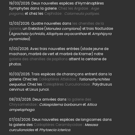
19/03/2026. Deux nouvelles espèces d’Hyménoptères
Symphytes dans la galerie.
Chez les Argidae :
Arge
pagana
,
et chez les
Cephidae :
Calameuta pallipes.
12/03/2026. Quatre nouvelles dans
les chenilles de la
galerie,
un Erebidae (
Manulea complana
) et trois Noctuidae
(
Agrochola lychnidis, Allophyes oxyacanthae
et
Amphipyra
pyramidea
).
11/03/2026. Avec trois nouvelles entrées (stade jeune de
machaon, marbré de vert et marbré de Kramer) notre
galerie des chenilles de papillons
atteint la centaine de
photos.
10/03/2026. Trois espèces de charançons entrent dans la
galerie. Chez les
Coléoptères Attelidae
:
Tatianarhynchites
aequatus
. Chez les
Coléoptères Curculionidae
: Polydrusus
cervinus et Lixus juncii.
08/03/2026. Deux arrivées dans
la galerie des
Chrysomelidae
:
Colaspidema barbarum
et
Altica
ampelophaga
.
07/03/2026. Deux nouvelles espèces de longicornes dans
la galerie des
Coléoptères Cerambycidae
:
Mesosa
curculionoides
et
Phytoecia icterica
.