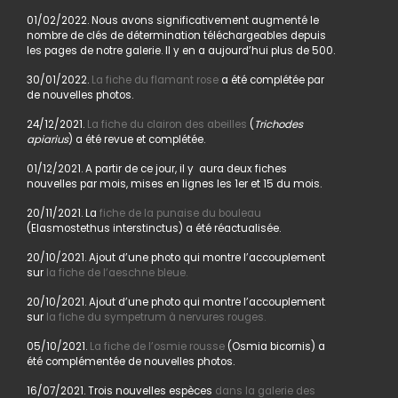
01/02/2022. Nous avons significativement augmenté le
nombre de clés de détermination téléchargeables depuis
les pages de notre galerie. Il y en a aujourd’hui plus de 500.
30/01/2022.
La fiche du flamant rose
a été complétée par
de nouvelles photos.
24/12/2021.
La fiche du clairon des abeilles
(
Trichodes
apiarius
) a été revue et complétée.
01/12/2021. A partir de ce jour, il y aura deux fiches
nouvelles par mois, mises en lignes les 1er et 15 du mois.
20/11/2021. La
fiche de la punaise du bouleau
(Elasmostethus interstinctus) a été réactualisée.
20/10/2021. Ajout d’une photo qui montre l’accouplement
sur
la fiche de l’aeschne bleue.
20/10/2021. Ajout d’une photo qui montre l’accouplement
sur
la fiche du sympetrum à nervures rouges.
05/10/2021.
La fiche de l’osmie rousse
(Osmia bicornis) a
été complémentée de nouvelles photos.
16/07/2021. Trois nouvelles espèces
dans la galerie des