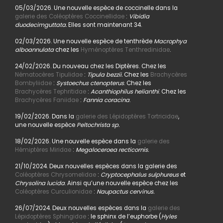
05/03/2026. Une nouvelle espèce de coccinelle dans la
galerie des Coléoptères Coccinellidae
:
Vibidia
duodecimguttata.
Elles sont maintenant 34.
02/03/2026. Une nouvelle espèce de tenthrède
Macrophya
alboannulata
chez les
Hyménoptères Tenthredinidae
.
24/02/2026. Du nouveau chez les Diptères. Chez les
Nématocères Tipulidae
:
Tipula bezzii.
Chez les
Brachycères
Bombyliidae
:
Systoechus ctenopterus
. Chez les
Brachycères Tephritidae
:
Acanthiophilus helianthi
. Chez les
Brachycères Faniidae
:
Fannia coracina
.
19/02/2026. Dans la
galerie des Lépidoptères Tortricidae
,
une nouvelle espèce
Peltochrista sp.
18/02/2026. Une nouvelle espèce dans la
galerie des
Hémiptères Miridae
:
Megaloceroea recticornis.
21/10/2024. Deux nouvelles espèces dans la galerie des
Coléoptères Chrysomelidae
:
Cryptocephalus sulphureus
et
Chrysolina lucida
. Ainsi qu’une nouvelle espèce chez les
Coléoptères Curculionidae
:
Naupactus cervinus.
26/07/2024. Deux nouvelles espèces dans la
galerie des
Lépidoptères Sphingidae
: le sphinx de l’euphorbe (
Hyles