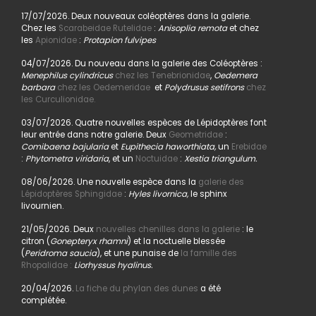
17/07/2026. Deux nouveaux coléoptères dans la galerie.
Chez les
Scarabeidae Rutelidae
:
Anisoplia remota
et chez
les
Apionidae
:
Protapion fulvipes
04/07/2026. Du nouveau dans la galerie des Coléoptères :
Menephilus cylindricus
chez les Tenebrionidae
,
Oedemera
barbara
chez les Oedemeridae
et
Polydrusus setifrons
chez
les Curculionidae.
03/07/2026. Quatre nouvelles espèces de Lépidoptères font
leur entrée dans notre galerie. Deux
Geometridae
:
Comibaena bajularia
et
Eupithecia haworthiata,
un
Erebidae
:
Phytometra viridaria
, et un
Noctuidae
:
Xestia triangulum.
08/06/2026. Une nouvelle espèce dans la
galerie des
Lépidoptères Sphingidae
:
Hyles livornica,
le sphinx
livournien.
21/05/2026. Deux
nouvelles chenilles dans la galerie
: le
citron (
Gonepteryx rhamni
) et la noctuelle blessée
(
Peridroma saucia
), et une punaise de
la famille des
Rhopalidae :
Liorhyssus hyalinus.
20/04/2026.
La fiche du phylan des dunes
a été
complétée.