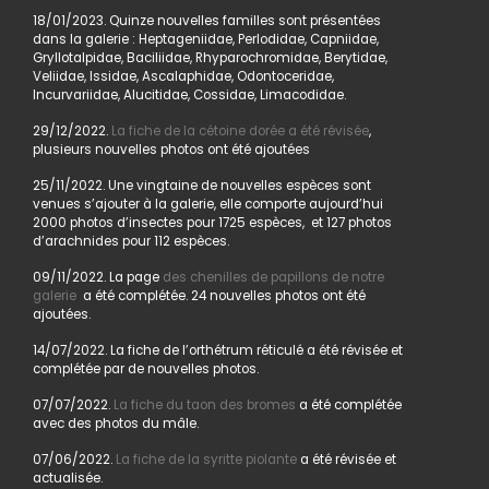
18/01/2023. Quinze nouvelles familles sont présentées
dans la galerie : Heptageniidae, Perlodidae, Capniidae,
Gryllotalpidae, Baciliidae, Rhyparochromidae, Berytidae,
Veliidae, Issidae, Ascalaphidae, Odontoceridae,
Incurvariidae, Alucitidae, Cossidae, Limacodidae.
29/12/2022.
La fiche de la cétoine dorée a été révisée
,
plusieurs nouvelles photos ont été ajoutées
25/11/2022. Une vingtaine de nouvelles espèces sont
venues s’ajouter à la galerie, elle comporte aujourd’hui
2000 photos d’insectes pour 1725 espèces, et 127 photos
d’arachnides pour 112 espèces.
09/11/2022. La page
des chenilles de papillons de notre
galerie
a été complétée. 24 nouvelles photos ont été
ajoutées.
14/07/2022. La fiche de l’orthétrum réticulé a été révisée et
complétée par de nouvelles photos.
07/07/2022.
La fiche du taon des bromes
a été complétée
avec des photos du mâle.
07/06/2022.
La fiche de la syritte piolante
a été révisée et
actualisée.