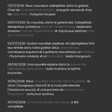
17/07/2026. Deux nouveaux coléoptères dans la galerie.
Chez les
Scarabeidae Rutelidae
:
Anisoplia remota
et chez
les
Apionidae
:
Protapion fulvipes
04/07/2026. Du nouveau dans la galerie des Coléoptères :
Menephilus cylindricus
chez les Tenebrionidae
,
Oedemera
barbara
chez les Oedemeridae
et
Polydrusus setifrons
chez
les Curculionidae.
03/07/2026. Quatre nouvelles espèces de Lépidoptères font
leur entrée dans notre galerie. Deux
Geometridae
:
Comibaena bajularia
et
Eupithecia haworthiata,
un
Erebidae
:
Phytometra viridaria
, et un
Noctuidae
:
Xestia triangulum.
08/06/2026. Une nouvelle espèce dans la
galerie des
Lépidoptères Sphingidae
:
Hyles livornica,
le sphinx
livournien.
21/05/2026. Deux
nouvelles chenilles dans la galerie
: le
citron (
Gonepteryx rhamni
) et la noctuelle blessée
(
Peridroma saucia
), et une punaise de
la famille des
Rhopalidae :
Liorhyssus hyalinus.
20/04/2026.
La fiche du phylan des dunes
a été
complétée.