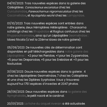
04/10/2023. Trois nouvelles espèces dans la galerie des
Coléoptères.
Coniocleonus excoriatus
chez les
Curculionidae
,
Parexochomus nigromaculatus
chez les
Coccinellidae
, et
Nyctophila reichii
chez les
Lampyridae
.
01/10/2023. Trois nouvelles espèces sont entrées dans
notre galerie, deux Hémiptères Hétéroptères : Chorosoma
schillingii chez les
Rhopalidae
et Raglius confusus chez les
Rhyparochromidae
, ainsi qu’un Lépidoptère
Geometridae
:
Idaea filicata (c’est la 23ème Idaea de notre galerie).
05/09/2023. De nouvelles clés de détermination sont
disponibles en pdf téléchargeables dans
notre galerie des
Lépidoptères
: +2 pour les Pieridae, +1 pour les Zygaenidae,
+5 pour les Drepanidae, +5 pour les Erebidae et +11 pour les
Noctuidae.
31/08/2023. Douze nouvelles espèces dans la galerie : 4
chez les Lépidoptères Geometridae, 7 chez les Coléoptères
et une chez les Diptères Syrphidae. Vous y trouverez
aujourd’hui 1751 espèces d’insectes et 2047 photos.
28/06/2023. Deux nouvelles espèces dans
la galerie des
Nymphalidés
, le petit nacré et le cardinal.
20/01/2023.
La fiche du criquet riverain
a été actualisée.