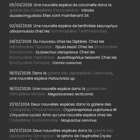
05/03/2026. Une nouvelle espèce de coccinelle dans la
galerie des Coléoptères Coccinellidae
:
Vibidia
duodecimguttata.
Elles sont maintenant 34.
02/03/2026. Une nouvelle espèce de tenthrède
Macrophya
alboannulata
chez les
Hyménoptères Tenthredinidae
.
24/02/2026. Du nouveau chez les Diptères. Chez les
Nématocères Tipulidae
:
Tipula bezzii.
Chez les
Brachycères
Bombyliidae
:
Systoechus ctenopterus
. Chez les
Brachycères Tephritidae
:
Acanthiophilus helianthi
. Chez les
Brachycères Faniidae
:
Fannia coracina
.
19/02/2026. Dans la
galerie des Lépidoptères Tortricidae
,
une nouvelle espèce
Peltochrista sp.
18/02/2026. Une nouvelle espèce dans la
galerie des
Hémiptères Miridae
:
Megaloceroea recticornis.
21/10/2024. Deux nouvelles espèces dans la galerie des
Coléoptères Chrysomelidae
:
Cryptocephalus sulphureus
et
Chrysolina lucida
. Ainsi qu’une nouvelle espèce chez les
Coléoptères Curculionidae
:
Naupactus cervinus.
26/07/2024. Deux nouvelles espèces dans la
galerie des
Lépidoptères Sphingidae
: le sphinx de l’euphorbe (
Hyles