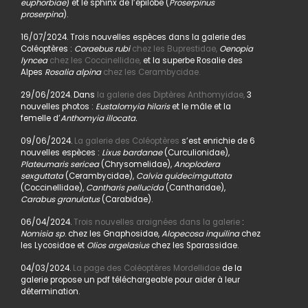
euphorbiae
) et le sphinx de l’épilobe (
Proserpinus
proserpina
).
16/07/2024. Trois nouvelles espèces dans la galerie des
Coléoptères :
Coraebus rubi
chez les Buprestidae,
Oenopia
lyncea
chez les Coccinellidae,
et la superbe Rosalie des
Alpes
Rosalia alpina
chez les Cerambycidae.
29/06/2024. Dans
la galerie des Diptères Anthomyidae,
3
nouvelles photos :
Eustalomyia hilaris
et le mâle et la
femelle d’
Anthomyia illocata.
09/06/2024.
La galerie des Coléoptères
s’est enrichie de 6
nouvelles espèces :
Lixus bardanae
(Curculionidae),
Plateumaris sericea
(Chrysomelidae),
Anoplodera
sexguttata
(Cerambycidae),
Calvia quidecimguttata
(Coccinellidae),
Cantharis pellucida
(Cantharidae),
Carabus granulatus
(Carabidae).
06/04/2024.
Trois nouvelles araignées dans la galerie
:
Nomisia sp
. chez les Gnaphosidae,
Alopecosa inquilina
chez
les Lycosidae et
Olios argelasius
chez les Sparassidae.
04/03/2024.
La page des Coléoptères Mordellidae
de la
galerie propose un pdf téléchargeable pour aider à leur
détermination.