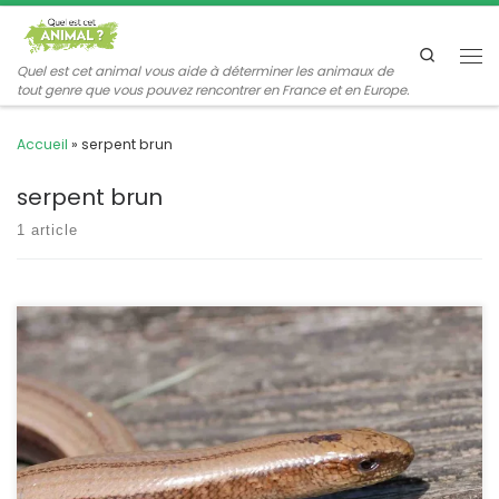
Passer au contenu
Search
Me
Quel est cet animal vous aide à déterminer les animaux de
tout genre que vous pouvez rencontrer en France et en Europe.
Accueil
»
serpent brun
serpent brun
1 article
Serpent de verre, lézard sans pattes, l’orvet n’est en fait ni l’un ni
l’autre, ses plus proches parents sont les varans. Se déplaçant
lentement dans les herbes hautes, c’est un gros consommateur
de limaces, totalement inoffensif et très fragile. Anguis fragilis Le
serpent de verre POSITION SYSTÉMATIQUE : Vertébré, Reptile Famille
des Anguidae […]