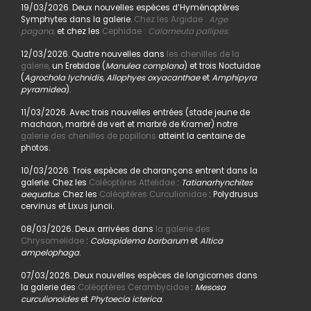
19/03/2026. Deux nouvelles espèces d’Hyménoptères
Symphytes dans la galerie.
Chez les Argidae :
Arge
pagana
,
et chez les
Cephidae :
Calameuta pallipes.
12/03/2026. Quatre nouvelles dans
les chenilles de la
galerie,
un Erebidae (
Manulea complana
) et trois Noctuidae
(
Agrochola lychnidis, Allophyes oxyacanthae
et
Amphipyra
pyramidea
).
11/03/2026. Avec trois nouvelles entrées (stade jeune de
machaon, marbré de vert et marbré de Kramer) notre
galerie des chenilles de papillons
atteint la centaine de
photos.
10/03/2026. Trois espèces de charançons entrent dans la
galerie. Chez les
Coléoptères Attelidae
:
Tatianarhynchites
aequatus
. Chez les
Coléoptères Curculionidae
: Polydrusus
cervinus et Lixus juncii.
08/03/2026. Deux arrivées dans
la galerie des
Chrysomelidae
:
Colaspidema barbarum
et
Altica
ampelophaga
.
07/03/2026. Deux nouvelles espèces de longicornes dans
la galerie des
Coléoptères Cerambycidae
:
Mesosa
curculionoides
et
Phytoecia icterica
.