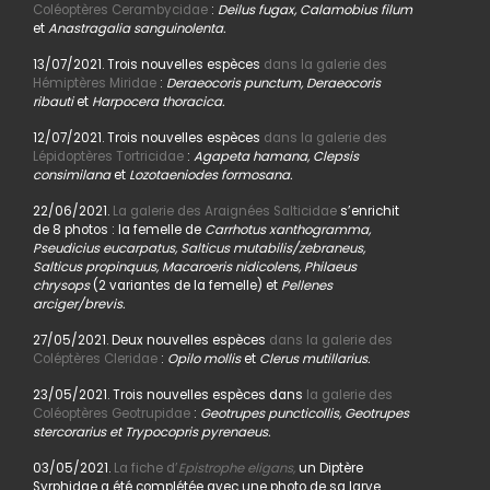
Coléoptères Cerambycidae
:
Deilus fugax, Calamobius filum
et
Anastragalia sanguinolenta.
13/07/2021. Trois nouvelles espèces
dans la galerie des
Hémiptères Miridae
:
Deraeocoris punctum, Deraeocoris
ribauti
et
Harpocera thoracica.
12/07/2021. Trois nouvelles espèces
dans la galerie des
Lépidoptères Tortricidae
:
Agapeta hamana, Clepsis
consimilana
et
Lozotaeniodes formosana.
22/06/2021.
La galerie des Araignées Salticidae
s’enrichit
de 8 photos : la femelle de
Carrhotus xanthogramma,
Pseudicius eucarpatus, Salticus mutabilis/zebraneus,
Salticus propinquus, Macaroeris nidicolens, Philaeus
chrysops
(2 variantes de la femelle) et
Pellenes
arciger/brevis.
27/05/2021. Deux nouvelles espèces
dans la galerie des
Coléptères Cleridae
:
Opilo mollis
et
Clerus mutillarius.
23/05/2021. Trois nouvelles espèces dans
la galerie des
Coléoptères Geotrupidae
:
Geotrupes puncticollis, Geotrupes
stercorarius et Trypocopris pyrenaeus.
03/05/2021.
La fiche d’
Epistrophe eligans,
un Diptère
Syrphidae a été complétée avec une photo de sa larve.