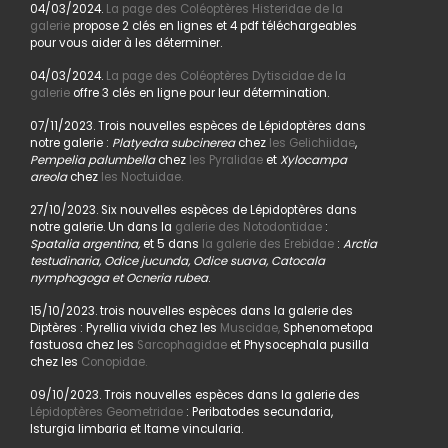
04/03/2024.
La page des Coléoptères Histeridae de la
galerie
propose 2 clés en lignes et 4 pdf téléchargeables
pour vous aider à les déterminer.
04/03/2024.
La page des Coléoptères Dytiscidae de la
galerie
offre 3 clés en ligne pour leur détermination.
07/11/2023. Trois nouvelles espèces de Lépidoptères dans
notre galerie :
Platyedra subcinerea
chez
les Gelichiidae
,
Pempelia palumbella
chez
les Pyralidae
et
Xylocampa
areola
chez
les Noctuidae.
27/10/2023. Six nouvelles espèces de Lépidoptères dans
notre galerie. Un dans la
galerie des Notodontidae
:
Spatalia argentina,
et 5 dans
la galerie des Erebidae
:
Arctia
testudinaria, Odice jucunda, Odice suava, Catocala
nymphogoga et Ocneria rubea
.
15/10/2023. trois nouvelles espèces dans la galerie des
Diptères : Pyrellia vivida chez les
Muscidae,
Sphenometopa
fastuosa chez les
Sarcophagidae
et Physocephala pusilla
chez les
Conopidae.
09/10/2023. Trois nouvelles espèces dans la galerie des
Lépidoptères Geometridae
: Peribatodes secundaria,
Isturgia limbaria et Itame vincularia.