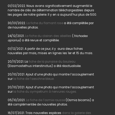
01/02/2022. Nous avons significativement augmenté le
nombre de clés de détermination téléchargeables depuis
les pages de notre galerie. Il y en a aujourd’hui plus de 500.
30/01/2022.
La fiche du flamant rose
a été complétée par
de nouvelles photos.
24/12/2021.
La fiche du clairon des abeilles
(
Trichodes
apiarius
) a été revue et complétée.
01/12/2021. A partir de ce jour, il y aura deux fiches
nouvelles par mois, mises en lignes les 1er et 15 du mois.
20/11/2021. La
fiche de la punaise du bouleau
(Elasmostethus interstinctus) a été réactualisée.
20/10/2021. Ajout d’une photo qui montre l’accouplement
sur
la fiche de l’aeschne bleue.
20/10/2021. Ajout d’une photo qui montre l’accouplement
sur
la fiche du sympetrum à nervures rouges.
05/10/2021.
La fiche de l’osmie rousse
(Osmia bicornis) a
été complémentée de nouvelles photos.
16/07/2021. Trois nouvelles espèces
dans la galerie des