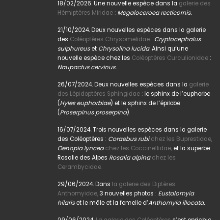
18/02/2026. Une nouvelle espèce dans la
galerie des
Hémiptères Miridae
:
Megaloceroea recticornis.
21/10/2024. Deux nouvelles espèces dans la galerie
des
Coléoptères Chrysomelidae
:
Cryptocephalus
sulphureus
et
Chrysolina lucida
. Ainsi qu’une
nouvelle espèce chez les
Coléoptères Curculionidae
:
Naupactus cervinus.
26/07/2024. Deux nouvelles espèces dans la
galerie
des Lépidoptères Sphingidae
: le sphinx de l’euphorbe
(
Hyles euphorbiae
) et le sphinx de l’épilobe
(
Proserpinus proserpina
).
16/07/2024. Trois nouvelles espèces dans la galerie
des Coléoptères :
Coraebus rubi
chez les Buprestidae,
Oenopia lyncea
chez les Coccinellidae,
et la superbe
Rosalie des Alpes
Rosalia alpina
chez les
Cerambycidae.
29/06/2024. Dans
la galerie des Diptères
Anthomyidae,
3 nouvelles photos :
Eustalomyia
hilaris
et le mâle et la femelle d’
Anthomyia illocata.
09/06/2024.
La galerie des Coléoptères
s’est enrichie