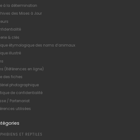
e à la détermination
hives des Mises à Jour
teurs
fidentialité
erie & clés
xique étymologique des noms d’animaux
ique illustré
ns
ns (Références en ligne)
te des fiches
ériel photographique
itique de confidentialité
sse / Partenariat
érences utilisées
tégories
PHIBIENS ET REPTILES