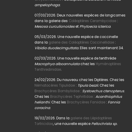
ampelophaga
.
07/03/2026. Deux nouvelles espèces de longicornes
dans la galerie des
Coléoptères Cerambycidae
:
Mesosa curculionoides
et
Phytoecia icterica
.
05/03/2026. Une nouvelle espèce de coccinelle
dans la
galerie des Coléoptères Coccinellidae
:
Vibidia duodecimguttata.
Elles sont maintenant 34.
02/03/2026. Une nouvelle espèce de tenthrède
Macrophya alboannulata
chez les
Hyménoptères
Tenthredinidae
.
24/02/2026. Du nouveau chez les Diptères. Chez les
Nématocères Tipulidae
:
Tipula bezzii.
Chez les
Brachycères Bombyliidae
:
Systoechus ctenopterus
.
Chez les
Brachycères Tephritidae
:
Acanthiophilus
helianthi
. Chez les
Brachycères Faniidae
:
Fannia
coracina
.
19/02/2026. Dans la
galerie des Lépidoptères
Tortricidae
, une nouvelle espèce
Peltochrista sp.