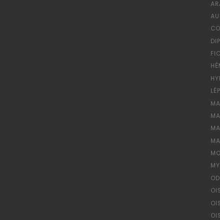
AR
AU
CO
DI
FI
HÉ
HY
LÉ
MA
MA
MA
MA
MO
MY
OD
OI
OI
OI