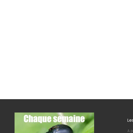
Le
A p