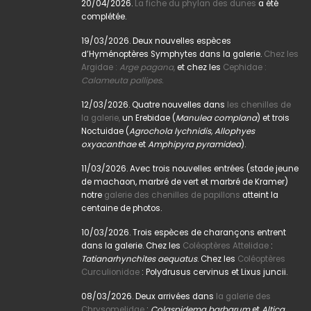
20/04/2026.
La fiche du phylan des dunes
a été
complétée.
19/03/2026. Deux nouvelles espèces
d’Hyménoptères Symphytes dans la galerie.
Chez les
Argidae :
Arge pagana
,
et chez les
Cephidae :
Calameuta pallipes.
12/03/2026. Quatre nouvelles dans
les chenilles de
la galerie,
un Erebidae (
Manulea complana
) et trois
Noctuidae (
Agrochola lychnidis, Allophyes
oxyacanthae
et
Amphipyra pyramidea
).
11/03/2026. Avec trois nouvelles entrées (stade jeune
de machaon, marbré de vert et marbré de Kramer)
notre
galerie des chenilles de papillons
atteint la
centaine de photos.
10/03/2026. Trois espèces de charançons entrent
dans la galerie. Chez les
Coléoptères Attelidae
:
Tatianarhynchites aequatus
. Chez les
Coléoptères
Curculionidae
: Polydrusus cervinus et Lixus juncii.
08/03/2026. Deux arrivées dans
la galerie des
Chrysomelidae
:
Colaspidema barbarum
et
Altica