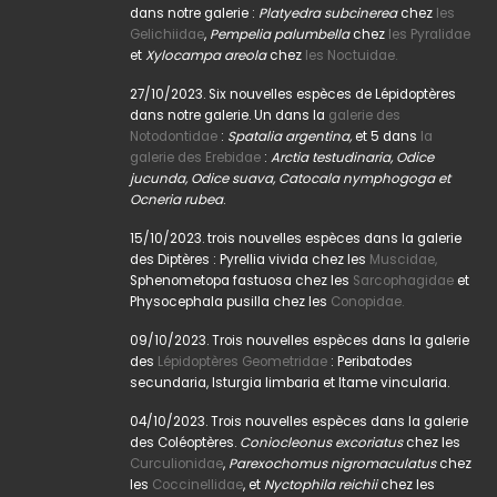
dans notre galerie :
Platyedra subcinerea
chez
les
Gelichiidae
,
Pempelia palumbella
chez
les Pyralidae
et
Xylocampa areola
chez
les Noctuidae.
27/10/2023. Six nouvelles espèces de Lépidoptères
dans notre galerie. Un dans la
galerie des
Notodontidae
:
Spatalia argentina,
et 5 dans
la
galerie des Erebidae
:
Arctia testudinaria, Odice
jucunda, Odice suava, Catocala nymphogoga et
Ocneria rubea
.
15/10/2023. trois nouvelles espèces dans la galerie
des Diptères : Pyrellia vivida chez les
Muscidae,
Sphenometopa fastuosa chez les
Sarcophagidae
et
Physocephala pusilla chez les
Conopidae.
09/10/2023. Trois nouvelles espèces dans la galerie
des
Lépidoptères Geometridae
: Peribatodes
secundaria, Isturgia limbaria et Itame vincularia.
04/10/2023. Trois nouvelles espèces dans la galerie
des Coléoptères.
Coniocleonus excoriatus
chez les
Curculionidae
,
Parexochomus nigromaculatus
chez
les
Coccinellidae
, et
Nyctophila reichii
chez les