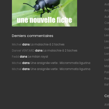
Aid
Arc
Au
Con
Gal
Derniers commentaires
Le
Lex
Michel
dans
La malachie à 2 taches
Lie
Daniel VENTARD
dans
La malachie à 2 taches
Lie
Fedd
dans
Le milan royal
Lis
Michel
dans
Une araignée verte : Micrommata ligurina
Mat
Michel
dans
Une araignée verte : Micrommata ligurina
Pol
Pre
Réf
Ca
AM