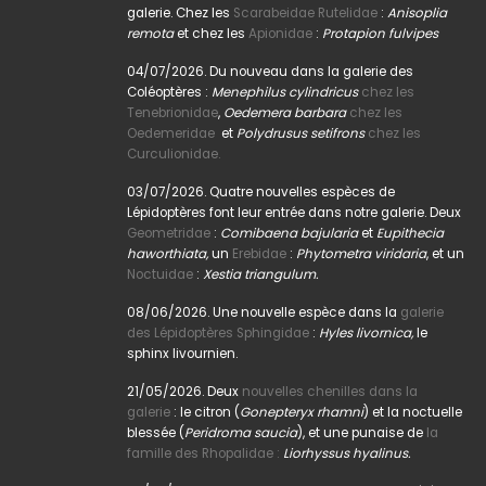
galerie. Chez les
Scarabeidae Rutelidae
:
Anisoplia
remota
et chez les
Apionidae
:
Protapion fulvipes
04/07/2026. Du nouveau dans la galerie des
Coléoptères :
Menephilus cylindricus
chez les
Tenebrionidae
,
Oedemera barbara
chez les
Oedemeridae
et
Polydrusus setifrons
chez les
Curculionidae.
03/07/2026. Quatre nouvelles espèces de
Lépidoptères font leur entrée dans notre galerie. Deux
Geometridae
:
Comibaena bajularia
et
Eupithecia
haworthiata,
un
Erebidae
:
Phytometra viridaria
, et un
Noctuidae
:
Xestia triangulum.
08/06/2026. Une nouvelle espèce dans la
galerie
des Lépidoptères Sphingidae
:
Hyles livornica,
le
sphinx livournien.
21/05/2026. Deux
nouvelles chenilles dans la
galerie
: le citron (
Gonepteryx rhamni
) et la noctuelle
blessée (
Peridroma saucia
), et une punaise de
la
famille des Rhopalidae :
Liorhyssus hyalinus.