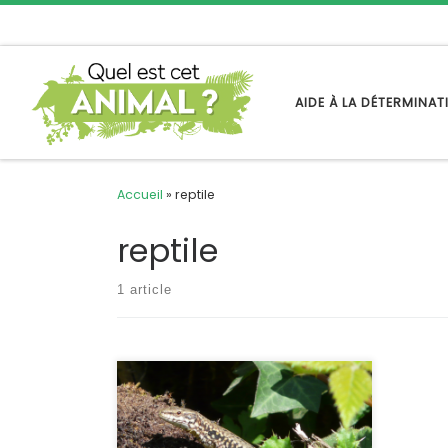
Passer au contenu
AIDE À LA DÉTERMINA
Accueil
»
reptile
reptile
1 article
La fiche du lézard des murailles
datait de décembre 2010. A l’époque
les guides naturalistes ne prenaient
en compte que deux espèces de