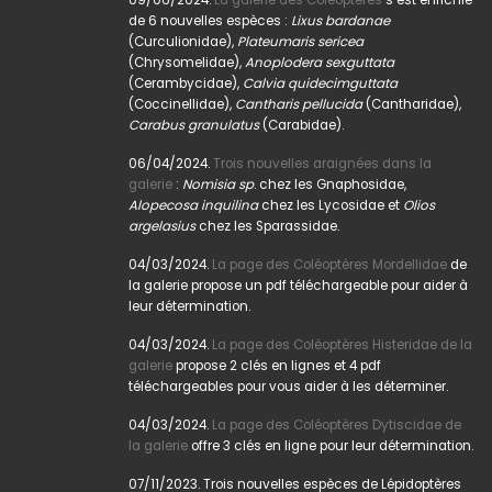
de 6 nouvelles espèces :
Lixus bardanae
(Curculionidae),
Plateumaris sericea
(Chrysomelidae),
Anoplodera sexguttata
(Cerambycidae),
Calvia quidecimguttata
(Coccinellidae),
Cantharis pellucida
(Cantharidae),
Carabus granulatus
(Carabidae).
06/04/2024.
Trois nouvelles araignées dans la
galerie
:
Nomisia sp
. chez les Gnaphosidae,
Alopecosa inquilina
chez les Lycosidae et
Olios
argelasius
chez les Sparassidae.
04/03/2024.
La page des Coléoptères Mordellidae
de
la galerie propose un pdf téléchargeable pour aider à
leur détermination.
04/03/2024.
La page des Coléoptères Histeridae de la
galerie
propose 2 clés en lignes et 4 pdf
téléchargeables pour vous aider à les déterminer.
04/03/2024.
La page des Coléoptères Dytiscidae de
la galerie
offre 3 clés en ligne pour leur détermination.
07/11/2023. Trois nouvelles espèces de Lépidoptères