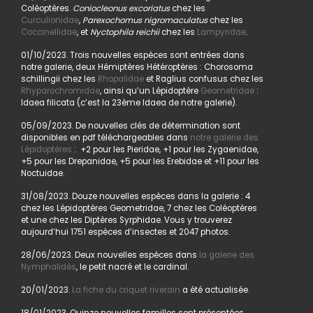
Coléoptères.
Coniocleonus excoriatus
chez les
Curculionidae
,
Parexochomus nigromaculatus
chez les
Coccinellidae
, et
Nyctophila reichii
chez les
Lampyridae
.
01/10/2023. Trois nouvelles espèces sont entrées dans
notre galerie, deux Hémiptères Hétéroptères : Chorosoma
schillingii chez les
Rhopalidae
et Raglius confusus chez les
Rhyparochromidae
, ainsi qu’un Lépidoptère
Geometridae
:
Idaea filicata (c’est la 23ème Idaea de notre galerie).
05/09/2023. De nouvelles clés de détermination sont
disponibles en pdf téléchargeables dans
notre galerie des
Lépidoptères
: +2 pour les Pieridae, +1 pour les Zygaenidae,
+5 pour les Drepanidae, +5 pour les Erebidae et +11 pour les
Noctuidae.
31/08/2023. Douze nouvelles espèces dans la galerie : 4
chez les Lépidoptères Geometridae, 7 chez les Coléoptères
et une chez les Diptères Syrphidae. Vous y trouverez
aujourd’hui 1751 espèces d’insectes et 2047 photos.
28/06/2023. Deux nouvelles espèces dans
la galerie des
Nymphalidés
, le petit nacré et le cardinal.
20/01/2023.
La fiche du criquet riverain
a été actualisée.