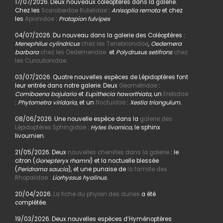
17/07/2026. Deux nouveaux coléoptères dans la galerie.
Chez les
Scarabeidae Rutelidae
:
Anisoplia remota
et chez
les
Apionidae
:
Protapion fulvipes
04/07/2026. Du nouveau dans la galerie des Coléoptères :
Menephilus cylindricus
chez les Tenebrionidae
,
Oedemera
barbara
chez les Oedemeridae
et
Polydrusus setifrons
chez
les Curculionidae.
03/07/2026. Quatre nouvelles espèces de Lépidoptères font
leur entrée dans notre galerie. Deux
Geometridae
:
Comibaena bajularia
et
Eupithecia haworthiata,
un
Erebidae
:
Phytometra viridaria
, et un
Noctuidae
:
Xestia triangulum.
08/06/2026. Une nouvelle espèce dans la
galerie des
Lépidoptères Sphingidae
:
Hyles livornica,
le sphinx
livournien.
21/05/2026. Deux
nouvelles chenilles dans la galerie
: le
citron (
Gonepteryx rhamni
) et la noctuelle blessée
(
Peridroma saucia
), et une punaise de
la famille des
Rhopalidae :
Liorhyssus hyalinus.
20/04/2026.
La fiche du phylan des dunes
a été
complétée.
19/03/2026. Deux nouvelles espèces d’Hyménoptères