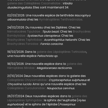
galerie des Coléoptères Coccinellidae
:
Vibidia
duodecimguttata.
Elles sont maintenant 34.
02/03/2026. Une nouvelle espèce de tenthrède
Macrophya
alboannulata
chez les
Hyménoptères Tenthredinidae
.
24/02/2026. Du nouveau chez les Diptères. Chez les
Nématocères Tipulidae
:
Tipula bezzii.
Chez les
Brachycères
Bombyliidae
:
Systoechus ctenopterus
. Chez les
Brachycères Tephritidae
:
Acanthiophilus helianthi
. Chez les
Brachycères Faniidae
:
Fannia coracina
.
19/02/2026. Dans la
galerie des Lépidoptères Tortricidae
,
une nouvelle espèce
Peltochrista sp.
18/02/2026. Une nouvelle espèce dans la
galerie des
Hémiptères Miridae
:
Megaloceroea recticornis.
21/10/2024. Deux nouvelles espèces dans la galerie des
Coléoptères Chrysomelidae
:
Cryptocephalus sulphureus
et
Chrysolina lucida
. Ainsi qu’une nouvelle espèce chez les
Coléoptères Curculionidae
:
Naupactus cervinus.
26/07/2024. Deux nouvelles espèces dans la
galerie des
Lépidoptères Sphingidae
: le sphinx de l’euphorbe (
Hyles
euphorbiae
) et le sphinx de l’épilobe (
Proserpinus