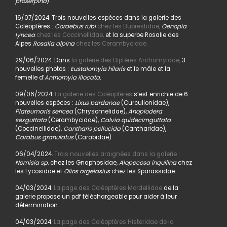
proserpina
).
16/07/2024. Trois nouvelles espèces dans la galerie des
Coléoptères :
Coraebus rubi
chez les Buprestidae,
Oenopia
lyncea
chez les Coccinellidae,
et la superbe Rosalie des
Alpes
Rosalia alpina
chez les Cerambycidae.
29/06/2024. Dans
la galerie des Diptères Anthomyidae,
3
nouvelles photos :
Eustalomyia hilaris
et le mâle et la
femelle d’
Anthomyia illocata.
09/06/2024.
La galerie des Coléoptères
s’est enrichie de 6
nouvelles espèces :
Lixus bardanae
(Curculionidae),
Plateumaris sericea
(Chrysomelidae),
Anoplodera
sexguttata
(Cerambycidae),
Calvia quidecimguttata
(Coccinellidae),
Cantharis pellucida
(Cantharidae),
Carabus granulatus
(Carabidae).
06/04/2024.
Trois nouvelles araignées dans la galerie
:
Nomisia sp
. chez les Gnaphosidae,
Alopecosa inquilina
chez
les Lycosidae et
Olios argelasius
chez les Sparassidae.
04/03/2024.
La page des Coléoptères Mordellidae
de la
galerie propose un pdf téléchargeable pour aider à leur
détermination.
04/03/2024.
La page des Coléoptères Histeridae de la