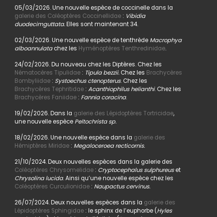
05/03/2026. Une nouvelle espèce de coccinelle dans la
galerie des Coléoptères Coccinellidae
:
Vibidia
duodecimguttata.
Elles sont maintenant 34.
02/03/2026. Une nouvelle espèce de tenthrède
Macrophya
alboannulata
chez les
Hyménoptères Tenthredinidae
.
24/02/2026. Du nouveau chez les Diptères. Chez les
Nématocères Tipulidae
:
Tipula bezzii.
Chez les
Brachycères
Bombyliidae
:
Systoechus ctenopterus
. Chez les
Brachycères Tephritidae
:
Acanthiophilus helianthi
. Chez les
Brachycères Faniidae
:
Fannia coracina
.
19/02/2026. Dans la
galerie des Lépidoptères Tortricidae
,
une nouvelle espèce
Peltochrista sp.
18/02/2026. Une nouvelle espèce dans la
galerie des
Hémiptères Miridae
:
Megaloceroea recticornis.
21/10/2024. Deux nouvelles espèces dans la galerie des
Coléoptères Chrysomelidae
:
Cryptocephalus sulphureus
et
Chrysolina lucida
. Ainsi qu’une nouvelle espèce chez les
Coléoptères Curculionidae
:
Naupactus cervinus.
26/07/2024. Deux nouvelles espèces dans la
galerie des
Lépidoptères Sphingidae
: le sphinx de l’euphorbe (
Hyles