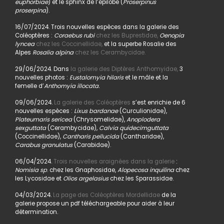
euphorbiae
) et le sphinx de l’épilobe (
Proserpinus
proserpina
).
16/07/2024. Trois nouvelles espèces dans la galerie des
Coléoptères :
Coraebus rubi
chez les Buprestidae,
Oenopia
lyncea
chez les Coccinellidae,
et la superbe Rosalie des
Alpes
Rosalia alpina
chez les Cerambycidae.
29/06/2024. Dans
la galerie des Diptères Anthomyidae,
3
nouvelles photos :
Eustalomyia hilaris
et le mâle et la
femelle d’
Anthomyia illocata.
09/06/2024.
La galerie des Coléoptères
s’est enrichie de 6
nouvelles espèces :
Lixus bardanae
(Curculionidae),
Plateumaris sericea
(Chrysomelidae),
Anoplodera
sexguttata
(Cerambycidae),
Calvia quidecimguttata
(Coccinellidae),
Cantharis pellucida
(Cantharidae),
Carabus granulatus
(Carabidae).
06/04/2024.
Trois nouvelles araignées dans la galerie
:
Nomisia sp
. chez les Gnaphosidae,
Alopecosa inquilina
chez
les Lycosidae et
Olios argelasius
chez les Sparassidae.
04/03/2024.
La page des Coléoptères Mordellidae
de la
galerie propose un pdf téléchargeable pour aider à leur
détermination.