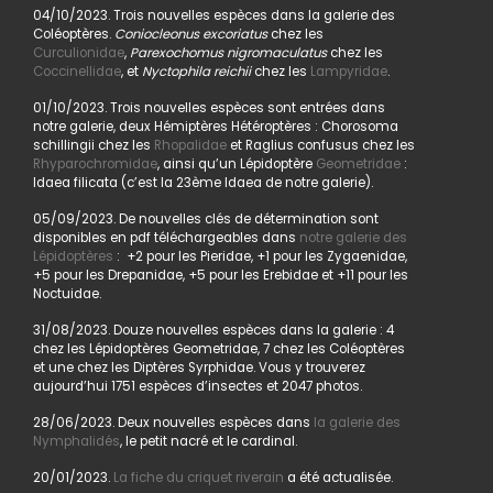
04/10/2023. Trois nouvelles espèces dans la galerie des
Coléoptères.
Coniocleonus excoriatus
chez les
Curculionidae
,
Parexochomus nigromaculatus
chez les
Coccinellidae
, et
Nyctophila reichii
chez les
Lampyridae
.
01/10/2023. Trois nouvelles espèces sont entrées dans
notre galerie, deux Hémiptères Hétéroptères : Chorosoma
schillingii chez les
Rhopalidae
et Raglius confusus chez les
Rhyparochromidae
, ainsi qu’un Lépidoptère
Geometridae
:
Idaea filicata (c’est la 23ème Idaea de notre galerie).
05/09/2023. De nouvelles clés de détermination sont
disponibles en pdf téléchargeables dans
notre galerie des
Lépidoptères
: +2 pour les Pieridae, +1 pour les Zygaenidae,
+5 pour les Drepanidae, +5 pour les Erebidae et +11 pour les
Noctuidae.
31/08/2023. Douze nouvelles espèces dans la galerie : 4
chez les Lépidoptères Geometridae, 7 chez les Coléoptères
et une chez les Diptères Syrphidae. Vous y trouverez
aujourd’hui 1751 espèces d’insectes et 2047 photos.
28/06/2023. Deux nouvelles espèces dans
la galerie des
Nymphalidés
, le petit nacré et le cardinal.
20/01/2023.
La fiche du criquet riverain
a été actualisée.