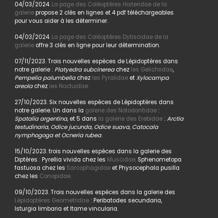
04/03/2024.
La page des Coléoptères Histeridae de la
galerie
propose 2 clés en lignes et 4 pdf téléchargeables
pour vous aider à les déterminer.
04/03/2024.
La page des Coléoptères Dytiscidae de la
galerie
offre 3 clés en ligne pour leur détermination.
07/11/2023. Trois nouvelles espèces de Lépidoptères dans
notre galerie :
Platyedra subcinerea
chez
les Gelichiidae
,
Pempelia palumbella
chez
les Pyralidae
et
Xylocampa
areola
chez
les Noctuidae.
27/10/2023. Six nouvelles espèces de Lépidoptères dans
notre galerie. Un dans la
galerie des Notodontidae
:
Spatalia argentina,
et 5 dans
la galerie des Erebidae
:
Arctia
testudinaria, Odice jucunda, Odice suava, Catocala
nymphogoga et Ocneria rubea
.
15/10/2023. trois nouvelles espèces dans la galerie des
Diptères : Pyrellia vivida chez les
Muscidae,
Sphenometopa
fastuosa chez les
Sarcophagidae
et Physocephala pusilla
chez les
Conopidae.
09/10/2023. Trois nouvelles espèces dans la galerie des
Lépidoptères Geometridae
: Peribatodes secundaria,
Isturgia limbaria et Itame vincularia.