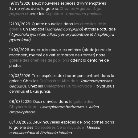
19/03/2026. Deux nouvelles espèces d’Hyménoptères
Symphytes dans la galerie.
Chez les Argidae :
Arge
pagana
,
et chez les
Cephidae :
Calameuta pallipes.
12/03/2026. Quatre nouvelles dans
les chenilles de la
galerie,
un Erebidae (
Manulea complana
) et trois Noctuidae
(
Agrochola lychnidis, Allophyes oxyacanthae
et
Amphipyra
pyramidea
).
11/03/2026. Avec trois nouvelles entrées (stade jeune de
machaon, marbré de vert et marbré de Kramer) notre
galerie des chenilles de papillons
atteint la centaine de
photos.
10/03/2026. Trois espèces de charançons entrent dans la
galerie. Chez les
Coléoptères Attelidae
:
Tatianarhynchites
aequatus
. Chez les
Coléoptères Curculionidae
: Polydrusus
cervinus et Lixus juncii.
08/03/2026. Deux arrivées dans
la galerie des
Chrysomelidae
:
Colaspidema barbarum
et
Altica
ampelophaga
.
07/03/2026. Deux nouvelles espèces de longicornes dans
la galerie des
Coléoptères Cerambycidae
:
Mesosa
curculionoides
et
Phytoecia icterica
.