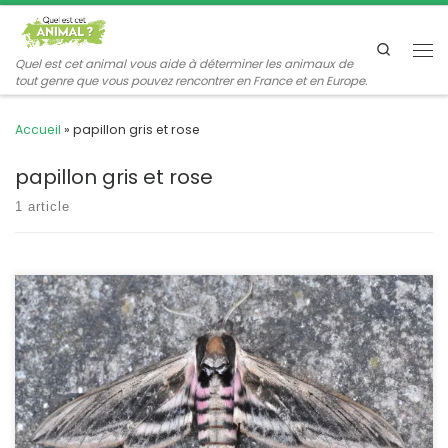
Passer au contenu
Search
Me
Quel est cet animal vous aide à déterminer les animaux de
tout genre que vous pouvez rencontrer en France et en Europe.
Accueil
»
papillon gris et rose
papillon gris et rose
1 article
Les sphingidés sont parmi les plus spectaculaires des papillons
nocturnes. Le sphinx du troène en est une belle illustration avec
ses tonalités grises, brunes et rosées. Sa chenille également est
particulièrement remarquable. Sphinx ligustri Linnaeus,1758
POSITION SYSTÉMATIQUE : Insecte, Hétérocère, Famille des
Sphingidae ETYMOLOGIE : Le nom de genre, Sphinx, et celui de la