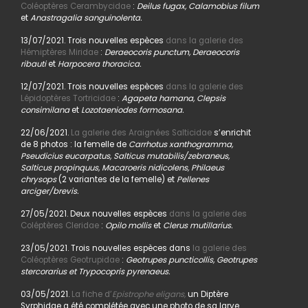
Coléoptères Cerambycidae
:
Deilus fugax, Calamobius filum
et
Anastragalia sanguinolenta.
13/07/2021. Trois nouvelles espèces
dans la galerie des
Hémiptères Miridae
:
Deraeocoris punctum, Deraeocoris
ribauti
et
Harpocera thoracica.
12/07/2021. Trois nouvelles espèces
dans la galerie des
Lépidoptères Tortricidae
:
Agapeta hamana, Clepsis
consimilana
et
Lozotaeniodes formosana.
22/06/2021.
La galerie des Araignées Salticidae
s’enrichit
de 8 photos : la femelle de
Carrhotus xanthogramma,
Pseudicius eucarpatus, Salticus mutabilis/zebraneus,
Salticus propinquus, Macaroeris nidicolens, Philaeus
chrysops
(2 variantes de la femelle) et
Pellenes
arciger/brevis.
27/05/2021. Deux nouvelles espèces
dans la galerie des
Coléptères Cleridae
:
Opilo mollis
et
Clerus mutillarius.
23/05/2021. Trois nouvelles espèces dans
la galerie des
Coléoptères Geotrupidae
:
Geotrupes puncticollis, Geotrupes
stercorarius et Trypocopris pyrenaeus.
03/05/2021.
La fiche d’
Epistrophe eligans,
un Diptère
Syrphidae a été complétée avec une photo de sa larve.