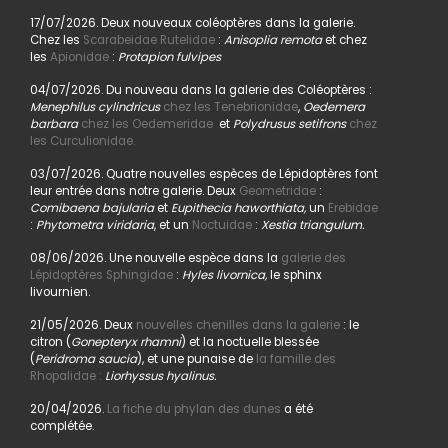
17/07/2026. Deux nouveaux coléoptères dans la galerie.
Chez les
Scarabeidae Rutelidae
:
Anisoplia remota
et chez
les
Apionidae
:
Protapion fulvipes
04/07/2026. Du nouveau dans la galerie des Coléoptères :
Menephilus cylindricus
chez les Tenebrionidae
,
Oedemera
barbara
chez les Oedemeridae
et
Polydrusus setifrons
chez
les Curculionidae.
03/07/2026. Quatre nouvelles espèces de Lépidoptères font
leur entrée dans notre galerie. Deux
Geometridae
:
Comibaena bajularia
et
Eupithecia haworthiata,
un
Erebidae
:
Phytometra viridaria
, et un
Noctuidae
:
Xestia triangulum.
08/06/2026. Une nouvelle espèce dans la
galerie des
Lépidoptères Sphingidae
:
Hyles livornica,
le sphinx
livournien.
21/05/2026. Deux
nouvelles chenilles dans la galerie
: le
citron (
Gonepteryx rhamni
) et la noctuelle blessée
(
Peridroma saucia
), et une punaise de
la famille des
Rhopalidae :
Liorhyssus hyalinus.
20/04/2026.
La fiche du phylan des dunes
a été
complétée.