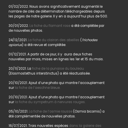
01/02/2022. Nous avons significativement augmenté le
nombre de clés de détermination téléchargeables depuis
les pages de notre galerie. Il y en a aujourd’hui plus de 500.
30/01/2022.
La fiche du flamant rose
a été complétée par
de nouvelles photos.
24/12/2021.
La fiche du clairon des abeilles
(
Trichodes
apiarius
) a été revue et complétée.
01/12/2021. A partir de ce jour, il y aura deux fiches
nouvelles par mois, mises en lignes les 1er et 15 du mois.
20/11/2021. La
fiche de la punaise du bouleau
(Elasmostethus interstinctus) a été réactualisée.
20/10/2021. Ajout d’une photo qui montre l’accouplement
sur
la fiche de l’aeschne bleue.
20/10/2021. Ajout d’une photo qui montre l’accouplement
sur
la fiche du sympetrum à nervures rouges.
05/10/2021.
La fiche de l’osmie rousse
(Osmia bicornis) a
été complémentée de nouvelles photos.
16/07/2021. Trois nouvelles espèces
dans la galerie des