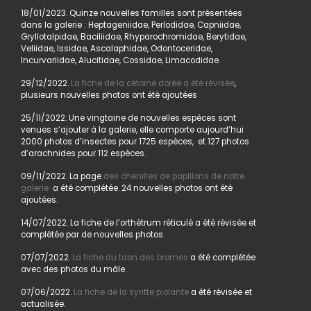
18/01/2023. Quinze nouvelles familles sont présentées
dans la galerie : Heptageniidae, Perlodidae, Capniidae,
Gryllotalpidae, Baciliidae, Rhyparochromidae, Berytidae,
Veliidae, Issidae, Ascalaphidae, Odontoceridae,
Incurvariidae, Alucitidae, Cossidae, Limacodidae.
29/12/2022.
La fiche de la cétoine dorée a été révisée
,
plusieurs nouvelles photos ont été ajoutées
25/11/2022. Une vingtaine de nouvelles espèces sont
venues s’ajouter à la galerie, elle comporte aujourd’hui
2000 photos d’insectes pour 1725 espèces, et 127 photos
d’arachnides pour 112 espèces.
09/11/2022. La page
des chenilles de papillons de notre
galerie
a été complétée. 24 nouvelles photos ont été
ajoutées.
14/07/2022. La fiche de l’orthétrum réticulé a été révisée et
complétée par de nouvelles photos.
07/07/2022.
La fiche du taon des bromes
a été complétée
avec des photos du mâle.
07/06/2022.
La fiche de la syritte piolante
a été révisée et
actualisée.