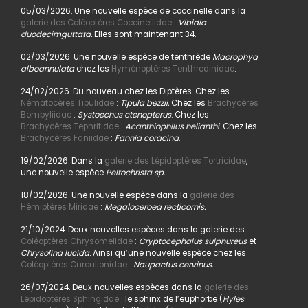
05/03/2026. Une nouvelle espèce de coccinelle dans la
galerie des Coléoptères Coccinellidae
:
Vibidia
duodecimguttata.
Elles sont maintenant 34.
02/03/2026. Une nouvelle espèce de tenthrède
Macrophya
alboannulata
chez les
Hyménoptères Tenthredinidae
.
24/02/2026. Du nouveau chez les Diptères. Chez les
Nématocères Tipulidae
:
Tipula bezzii.
Chez les
Brachycères
Bombyliidae
:
Systoechus ctenopterus
. Chez les
Brachycères Tephritidae
:
Acanthiophilus helianthi
. Chez les
Brachycères Faniidae
:
Fannia coracina
.
19/02/2026. Dans la
galerie des Lépidoptères Tortricidae
,
une nouvelle espèce
Peltochrista sp.
18/02/2026. Une nouvelle espèce dans la
galerie des
Hémiptères Miridae
:
Megaloceroea recticornis.
21/10/2024. Deux nouvelles espèces dans la galerie des
Coléoptères Chrysomelidae
:
Cryptocephalus sulphureus
et
Chrysolina lucida
. Ainsi qu’une nouvelle espèce chez les
Coléoptères Curculionidae
:
Naupactus cervinus.
26/07/2024. Deux nouvelles espèces dans la
galerie des
Lépidoptères Sphingidae
: le sphinx de l’euphorbe (
Hyles