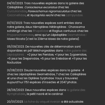
04/10/2023. Trois nouvelles espèces dans la galerie des
Coléoptères.
Coniocleonus excoriatus
chez les
Curculionidae
,
Parexochomus nigromaculatus
chez les
Coccinellidae
, et
Nyctophila reichii
chez les
Lampyridae
.
01/10/2023. Trois nouvelles espèces sont entrées dans
notre galerie, deux Hémiptères Hétéroptères : Chorosoma
schillingii chez les
Rhopalidae
et Raglius confusus chez les
Rhyparochromidae
, ainsi qu’un Lépidoptère
Geometridae
:
Idaea filicata (c’est la 23ème Idaea de notre galerie).
05/09/2023. De nouvelles clés de détermination sont
disponibles en pdf téléchargeables dans
notre galerie des
Lépidoptères
: +2 pour les Pieridae, +1 pour les Zygaenidae,
+5 pour les Drepanidae, +5 pour les Erebidae et +11 pour les
Noctuidae.
31/08/2023. Douze nouvelles espèces dans la galerie : 4
chez les Lépidoptères Geometridae, 7 chez les Coléoptères
et une chez les Diptères Syrphidae. Vous y trouverez
aujourd’hui 1751 espèces d’insectes et 2047 photos.
28/06/2023. Deux nouvelles espèces dans
la galerie des
Nymphalidés
, le petit nacré et le cardinal.
20/01/2023.
La fiche du criquet riverain
a été actualisée.