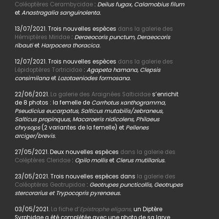
Coléoptères Cerambycidae
:
Deilus fugax, Calamobius filum
et
Anastragalia sanguinolenta.
13/07/2021. Trois nouvelles espèces
dans la galerie des
Hémiptères Miridae
:
Deraeocoris punctum, Deraeocoris
ribauti
et
Harpocera thoracica.
12/07/2021. Trois nouvelles espèces
dans la galerie des
Lépidoptères Tortricidae
:
Agapeta hamana, Clepsis
consimilana
et
Lozotaeniodes formosana.
22/06/2021.
La galerie des Araignées Salticidae
s’enrichit
de 8 photos : la femelle de
Carrhotus xanthogramma,
Pseudicius eucarpatus, Salticus mutabilis/zebraneus,
Salticus propinquus, Macaroeris nidicolens, Philaeus
chrysops
(2 variantes de la femelle) et
Pellenes
arciger/brevis.
27/05/2021. Deux nouvelles espèces
dans la galerie des
Coléptères Cleridae
:
Opilo mollis
et
Clerus mutillarius.
23/05/2021. Trois nouvelles espèces dans
la galerie des
Coléoptères Geotrupidae
:
Geotrupes puncticollis, Geotrupes
stercorarius et Trypocopris pyrenaeus.
03/05/2021.
La fiche d’
Epistrophe eligans,
un Diptère
Syrphidae a été complétée avec une photo de sa larve.