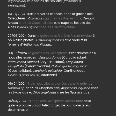
euphorbiae
) et le sphinx de l’épilobe (
Proserpinus
proserpina
).
16/07/2024. Trois nouvelles espèces dans la galerie des
Coléoptères :
Coraebus rubi
chez les Buprestidae,
Oenopia
lyncea
chez les Coccinellidae,
et la superbe Rosalie des
Alpes
Rosalia alpina
chez les Cerambycidae.
29/06/2024. Dans
la galerie des Diptères Anthomyidae,
3
nouvelles photos :
Eustalomyia hilaris
et le mâle et la
femelle d’
Anthomyia illocata.
09/06/2024.
La galerie des Coléoptères
s’est enrichie de 6
nouvelles espèces :
Lixus bardanae
(Curculionidae),
Plateumaris sericea
(Chrysomelidae),
Anoplodera
sexguttata
(Cerambycidae),
Calvia quidecimguttata
(Coccinellidae),
Cantharis pellucida
(Cantharidae),
Carabus granulatus
(Carabidae).
06/04/2024.
Trois nouvelles araignées dans la galerie
:
Nomisia sp
. chez les Gnaphosidae,
Alopecosa inquilina
chez
les Lycosidae et
Olios argelasius
chez les Sparassidae.
04/03/2024.
La page des Coléoptères Mordellidae
de la
galerie propose un pdf téléchargeable pour aider à leur
détermination.