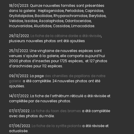
18/01/2023. Quinze nouvelles familles sont présentées
dans la galerie : Heptageniidae, Perlodidae, Capniidae,
Gryllotalpidae, Baciliidae, Rhyparochromidae, Berytidae,
Veliidae, Issidae, Ascalaphidae, Odontoceridae,
Incurvariidae, Alucitidae, Cossidae, Limacodidae.
29/12/2022.
La fiche de la cétoine dorée a été révisée
,
plusieurs nouvelles photos ont été ajoutées
25/11/2022. Une vingtaine de nouvelles espèces sont
venues s’ajouter à la galerie, elle comporte aujourd’hui
2000 photos d’insectes pour 1725 espèces, et 127 photos
d’arachnides pour 112 espèces.
09/11/2022. La page
des chenilles de papillons de notre
galerie
a été complétée. 24 nouvelles photos ont été
ajoutées.
14/07/2022. La fiche de l’orthétrum réticulé a été révisée et
complétée par de nouvelles photos.
07/07/2022.
La fiche du taon des bromes
a été complétée
avec des photos du mâle.
07/06/2022.
La fiche de la syritte piolante
a été révisée et
actualisée.