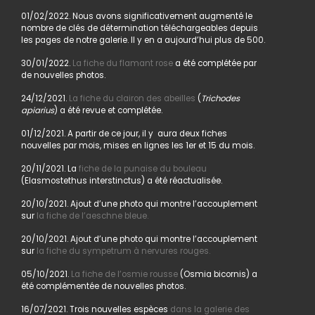
01/02/2022. Nous avons significativement augmenté le
nombre de clés de détermination téléchargeables depuis
les pages de notre galerie. Il y en a aujourd’hui plus de 500.
30/01/2022.
La fiche du flamant rose
a été complétée par
de nouvelles photos.
24/12/2021.
La fiche du clairon des abeilles
(
Trichodes
apiarius
) a été revue et complétée.
01/12/2021. A partir de ce jour, il y aura deux fiches
nouvelles par mois, mises en lignes les 1er et 15 du mois.
20/11/2021. La
fiche de la punaise du bouleau
(Elasmostethus interstinctus) a été réactualisée.
20/10/2021. Ajout d’une photo qui montre l’accouplement
sur
la fiche de l’aeschne bleue.
20/10/2021. Ajout d’une photo qui montre l’accouplement
sur
la fiche du sympetrum à nervures rouges.
05/10/2021.
La fiche de l’osmie rousse
(Osmia bicornis) a
été complémentée de nouvelles photos.
16/07/2021. Trois nouvelles espèces
dans la galerie des