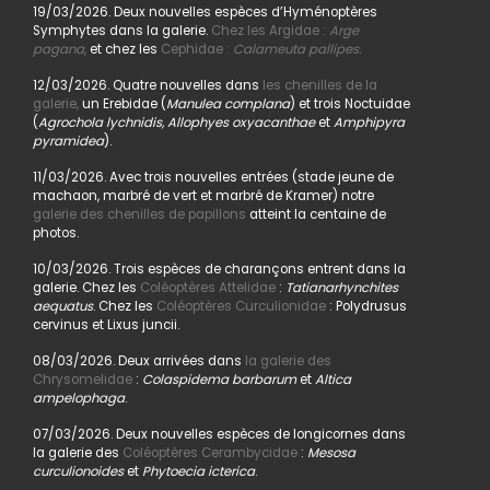
19/03/2026. Deux nouvelles espèces d’Hyménoptères
Symphytes dans la galerie.
Chez les Argidae :
Arge
pagana
,
et chez les
Cephidae :
Calameuta pallipes.
12/03/2026. Quatre nouvelles dans
les chenilles de la
galerie,
un Erebidae (
Manulea complana
) et trois Noctuidae
(
Agrochola lychnidis, Allophyes oxyacanthae
et
Amphipyra
pyramidea
).
11/03/2026. Avec trois nouvelles entrées (stade jeune de
machaon, marbré de vert et marbré de Kramer) notre
galerie des chenilles de papillons
atteint la centaine de
photos.
10/03/2026. Trois espèces de charançons entrent dans la
galerie. Chez les
Coléoptères Attelidae
:
Tatianarhynchites
aequatus
. Chez les
Coléoptères Curculionidae
: Polydrusus
cervinus et Lixus juncii.
08/03/2026. Deux arrivées dans
la galerie des
Chrysomelidae
:
Colaspidema barbarum
et
Altica
ampelophaga
.
07/03/2026. Deux nouvelles espèces de longicornes dans
la galerie des
Coléoptères Cerambycidae
:
Mesosa
curculionoides
et
Phytoecia icterica
.