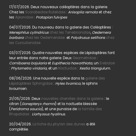
17/07/2026. Deux nouveaux coléoptères dans la galerie.
Chez les
Scarabeidae Rutelidae
:
Anisoplia remota
et chez
les
Apionidae
:
Protapion fulvipes
04/07/2026. Du nouveau dans la galerie des Coléoptères :
Menephilus cylindricus
chez les Tenebrionidae
,
Oedemera
barbara
chez les Oedemeridae
et
Polydrusus setifrons
chez
les Curculionidae.
03/07/2026. Quatre nouvelles espèces de Lépidoptères font
leur entrée dans notre galerie. Deux
Geometridae
:
Comibaena bajularia
et
Eupithecia haworthiata,
un
Erebidae
:
Phytometra viridaria
, et un
Noctuidae
:
Xestia triangulum.
08/06/2026. Une nouvelle espèce dans la
galerie des
Lépidoptères Sphingidae
:
Hyles livornica,
le sphinx
livournien.
21/05/2026. Deux
nouvelles chenilles dans la galerie
: le
citron (
Gonepteryx rhamni
) et la noctuelle blessée
(
Peridroma saucia
), et une punaise de
la famille des
Rhopalidae :
Liorhyssus hyalinus.
20/04/2026.
La fiche du phylan des dunes
a été
complétée.