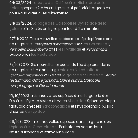
04/03/2024.
La page des Coléoptères Histeridae de la
galerie
propose 2 clés en lignes et 4 pdf téléchargeables
pour vous aider à les déterminer.
04/03/2024.
La page des Coléoptères Dytiscidae de la
galerie
offre 3 clés en ligne pour leur détermination.
07/11/2023. Trois nouvelles espèces de Lépidoptères dans
notre galerie :
Platyedra subcinerea
chez
les Gelichiidae
,
Pempelia palumbella
chez
les Pyralidae
et
Xylocampa
areola
chez
les Noctuidae.
27/10/2023. Six nouvelles espèces de Lépidoptères dans
notre galerie. Un dans la
galerie des Notodontidae
:
Spatalia argentina,
et 5 dans
la galerie des Erebidae
:
Arctia
testudinaria, Odice jucunda, Odice suava, Catocala
nymphogoga et Ocneria rubea
.
15/10/2023. trois nouvelles espèces dans la galerie des
Diptères : Pyrellia vivida chez les
Muscidae,
Sphenometopa
fastuosa chez les
Sarcophagidae
et Physocephala pusilla
chez les
Conopidae.
09/10/2023. Trois nouvelles espèces dans la galerie des
Lépidoptères Geometridae
: Peribatodes secundaria,
Isturgia limbaria et Itame vincularia.