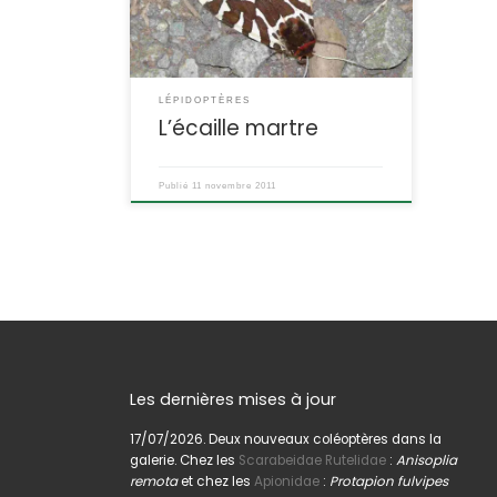
L’écaille hérissonne POSITION
SYSTÉMATIQUE : Insecte Lépidoptère
Famille des Erebidae ETYMOLOGIE :
Arctia = ours (à cause de la chenille
très velue) et caja = brulant (à cause
LÉPIDOPTÈRES
de […]
L’écaille martre
Publié
11 novembre 2011
Les dernières mises à jour
17/07/2026. Deux nouveaux coléoptères dans la
galerie. Chez les
Scarabeidae Rutelidae
:
Anisoplia
remota
et chez les
Apionidae
:
Protapion fulvipes