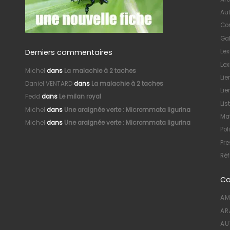
Au
Con
Gal
Derniers commentaires
Le
Lex
Michel
dans
La malachie à 2 taches
Lie
Daniel VENTARD
dans
La malachie à 2 taches
Lie
Fedd
dans
Le milan royal
Lis
Michel
dans
Une araignée verte : Micrommata ligurina
Mat
Michel
dans
Une araignée verte : Micrommata ligurina
Pol
Pre
Réf
Ca
AM
AR
AU