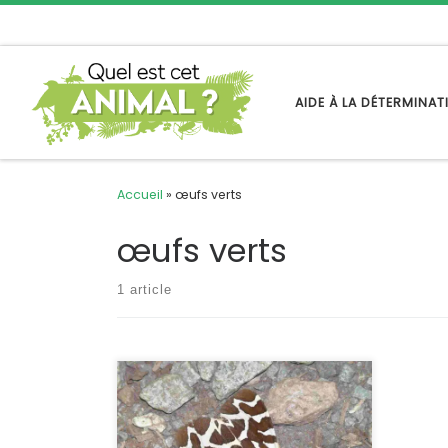
Passer au contenu
AIDE À LA DÉTERMINA
Accueil
»
œufs verts
œufs verts
1 article
Quand il vole, ce sont les ailes
postérieures orangées qui attirent le
regard, quand il se pose, il devient
noir marbré de blanc. Arctia caja