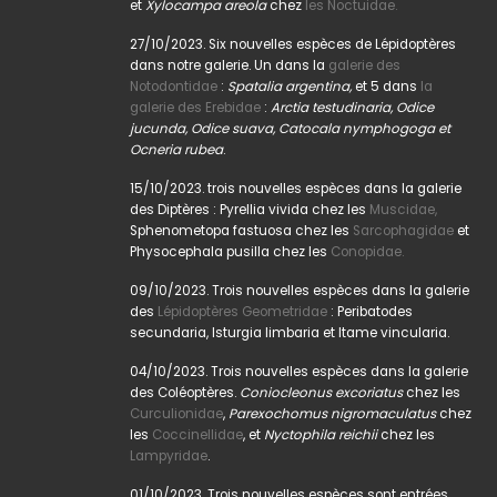
et
Xylocampa areola
chez
les Noctuidae.
27/10/2023. Six nouvelles espèces de Lépidoptères
dans notre galerie. Un dans la
galerie des
Notodontidae
:
Spatalia argentina,
et 5 dans
la
galerie des Erebidae
:
Arctia testudinaria, Odice
jucunda, Odice suava, Catocala nymphogoga et
Ocneria rubea
.
15/10/2023. trois nouvelles espèces dans la galerie
des Diptères : Pyrellia vivida chez les
Muscidae,
Sphenometopa fastuosa chez les
Sarcophagidae
et
Physocephala pusilla chez les
Conopidae.
09/10/2023. Trois nouvelles espèces dans la galerie
des
Lépidoptères Geometridae
: Peribatodes
secundaria, Isturgia limbaria et Itame vincularia.
04/10/2023. Trois nouvelles espèces dans la galerie
des Coléoptères.
Coniocleonus excoriatus
chez les
Curculionidae
,
Parexochomus nigromaculatus
chez
les
Coccinellidae
, et
Nyctophila reichii
chez les
Lampyridae
.
01/10/2023. Trois nouvelles espèces sont entrées