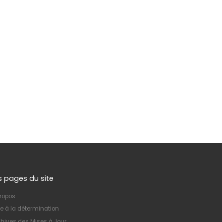
s pages du site
ropos
e à la détermination
hives des Mises à Jour