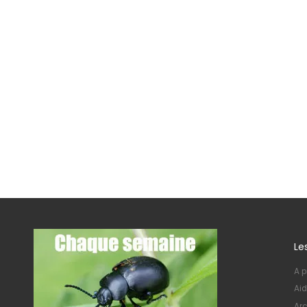
Le
A p
Aid
Arc