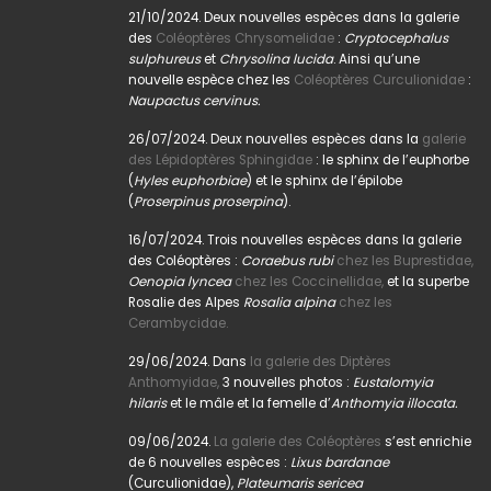
21/10/2024. Deux nouvelles espèces dans la galerie
des
Coléoptères Chrysomelidae
:
Cryptocephalus
sulphureus
et
Chrysolina lucida
. Ainsi qu’une
nouvelle espèce chez les
Coléoptères Curculionidae
:
Naupactus cervinus.
26/07/2024. Deux nouvelles espèces dans la
galerie
des Lépidoptères Sphingidae
: le sphinx de l’euphorbe
(
Hyles euphorbiae
) et le sphinx de l’épilobe
(
Proserpinus proserpina
).
16/07/2024. Trois nouvelles espèces dans la galerie
des Coléoptères :
Coraebus rubi
chez les Buprestidae,
Oenopia lyncea
chez les Coccinellidae,
et la superbe
Rosalie des Alpes
Rosalia alpina
chez les
Cerambycidae.
29/06/2024. Dans
la galerie des Diptères
Anthomyidae,
3 nouvelles photos :
Eustalomyia
hilaris
et le mâle et la femelle d’
Anthomyia illocata.
09/06/2024.
La galerie des Coléoptères
s’est enrichie
de 6 nouvelles espèces :
Lixus bardanae
(Curculionidae),
Plateumaris sericea