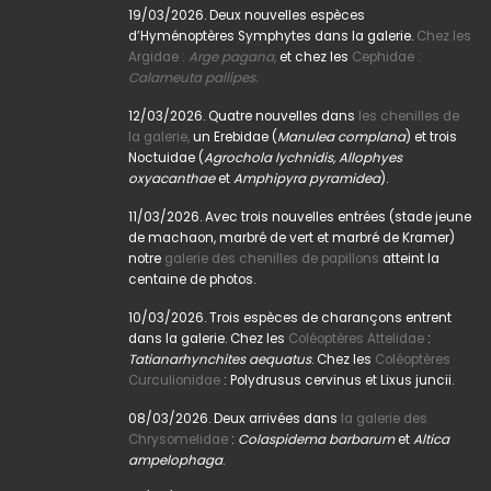
19/03/2026. Deux nouvelles espèces
d’Hyménoptères Symphytes dans la galerie.
Chez les
Argidae :
Arge pagana
,
et chez les
Cephidae :
Calameuta pallipes.
12/03/2026. Quatre nouvelles dans
les chenilles de
la galerie,
un Erebidae (
Manulea complana
) et trois
Noctuidae (
Agrochola lychnidis, Allophyes
oxyacanthae
et
Amphipyra pyramidea
).
11/03/2026. Avec trois nouvelles entrées (stade jeune
de machaon, marbré de vert et marbré de Kramer)
notre
galerie des chenilles de papillons
atteint la
centaine de photos.
10/03/2026. Trois espèces de charançons entrent
dans la galerie. Chez les
Coléoptères Attelidae
:
Tatianarhynchites aequatus
. Chez les
Coléoptères
Curculionidae
: Polydrusus cervinus et Lixus juncii.
08/03/2026. Deux arrivées dans
la galerie des
Chrysomelidae
:
Colaspidema barbarum
et
Altica
ampelophaga
.