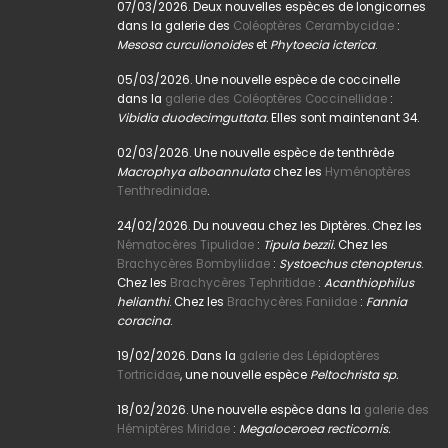
07/03/2026. Deux nouvelles espèces de longicornes
dans la galerie des
Coléoptères Cerambycidae
:
Mesosa curculionoides
et
Phytoecia icterica
.
05/03/2026. Une nouvelle espèce de coccinelle
dans la
galerie des Coléoptères Coccinellidae
:
Vibidia duodecimguttata.
Elles sont maintenant 34.
02/03/2026. Une nouvelle espèce de tenthrède
Macrophya alboannulata
chez les
Hyménoptères
Tenthredinidae
.
24/02/2026. Du nouveau chez les Diptères. Chez les
Nématocères Tipulidae
:
Tipula bezzii.
Chez les
Brachycères Bombyliidae
:
Systoechus ctenopterus
.
Chez les
Brachycères Tephritidae
:
Acanthiophilus
helianthi
. Chez les
Brachycères Faniidae
:
Fannia
coracina
.
19/02/2026. Dans la
galerie des Lépidoptères
Tortricidae
, une nouvelle espèce
Peltochrista sp.
18/02/2026. Une nouvelle espèce dans la
galerie des
Hémiptères Miridae
:
Megaloceroea recticornis.