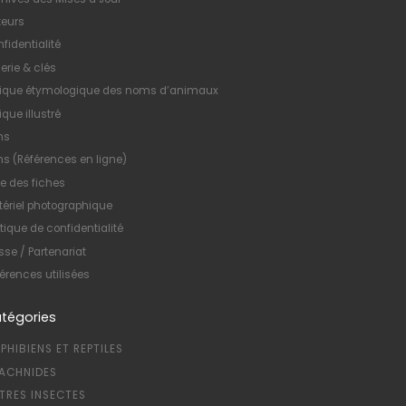
teurs
fidentialité
erie & clés
xique étymologique des noms d’animaux
ique illustré
ns
ns (Références en ligne)
te des fiches
ériel photographique
itique de confidentialité
sse / Partenariat
érences utilisées
tégories
PHIBIENS ET REPTILES
ACHNIDES
TRES INSECTES