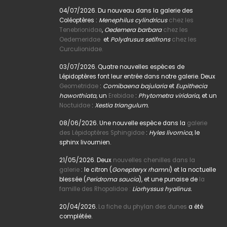
04/07/2026. Du nouveau dans la galerie des
Coléoptères :
Menephilus cylindricus
chez les
Tenebrionidae
,
Oedemera barbara
chez les
Oedemeridae
et
Polydrusus setifrons
chez les
Curculionidae.
03/07/2026. Quatre nouvelles espèces de
Lépidoptères font leur entrée dans notre galerie. Deux
Geometridae
:
Comibaena bajularia
et
Eupithecia
haworthiata,
un
Erebidae
:
Phytometra viridaria
, et un
Noctuidae
:
Xestia triangulum.
08/06/2026. Une nouvelle espèce dans la
galerie
des Lépidoptères Sphingidae
:
Hyles livornica,
le
sphinx livournien.
21/05/2026. Deux
nouvelles chenilles dans la
galerie
: le citron (
Gonepteryx rhamni
) et la noctuelle
blessée (
Peridroma saucia
), et une punaise de
la
famille des Rhopalidae :
Liorhyssus hyalinus.
20/04/2026.
La fiche du phylan des dunes
a été
complétée.