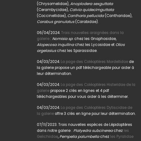
(Chrysomelidae),
Anoplodera sexguttata
(Cerambycidae),
Calvia quidecimguttata
(Coccinellidae),
Cantharis pellucida
(Cantharidae),
Carabus granulatus
(Carabidae).
06/04/2024.
Trois nouvelles araignées dans la
galerie
:
Nomisia sp
. chez les Gnaphosidae,
Alopecosa inquilina
chez les Lycosidae et
Olios
argelasius
chez les Sparassidae.
04/03/2024.
La page des Coléoptères Mordellidae
de
la galerie propose un pdf téléchargeable pour aider à
leur détermination.
04/03/2024.
La page des Coléoptères Histeridae de la
galerie
propose 2 clés en lignes et 4 pdf
téléchargeables pour vous aider à les déterminer.
04/03/2024.
La page des Coléoptères Dytiscidae de
la galerie
offre 3 clés en ligne pour leur détermination.
07/11/2023. Trois nouvelles espèces de Lépidoptères
dans notre galerie :
Platyedra subcinerea
chez
les
Gelichiidae
,
Pempelia palumbella
chez
les Pyralidae