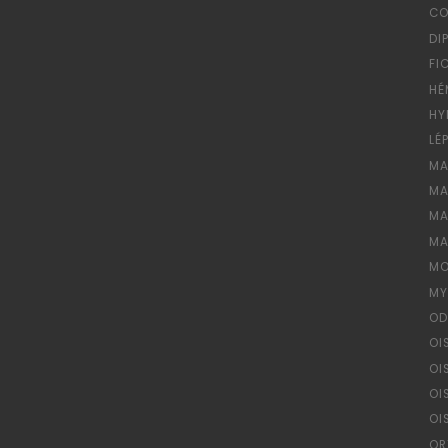
CO
DI
FI
HÉ
HY
LÉ
MA
MA
MA
MA
MO
MY
OD
OI
OI
OI
OI
OR