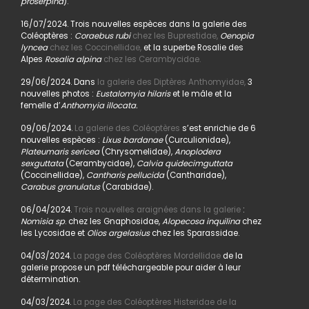
proserpina
).
16/07/2024. Trois nouvelles espèces dans la galerie des
Coléoptères :
Coraebus rubi
chez les Buprestidae,
Oenopia
lyncea
chez les Coccinellidae,
et la superbe Rosalie des
Alpes
Rosalia alpina
chez les Cerambycidae.
29/06/2024. Dans
la galerie des Diptères Anthomyidae,
3
nouvelles photos :
Eustalomyia hilaris
et le mâle et la
femelle d’
Anthomyia illocata.
09/06/2024.
La galerie des Coléoptères
s’est enrichie de 6
nouvelles espèces :
Lixus bardanae
(Curculionidae),
Plateumaris sericea
(Chrysomelidae),
Anoplodera
sexguttata
(Cerambycidae),
Calvia quidecimguttata
(Coccinellidae),
Cantharis pellucida
(Cantharidae),
Carabus granulatus
(Carabidae).
06/04/2024.
Trois nouvelles araignées dans la galerie
:
Nomisia sp
. chez les Gnaphosidae,
Alopecosa inquilina
chez
les Lycosidae et
Olios argelasius
chez les Sparassidae.
04/03/2024.
La page des Coléoptères Mordellidae
de la
galerie propose un pdf téléchargeable pour aider à leur
détermination.
04/03/2024.
La page des Coléoptères Histeridae de la