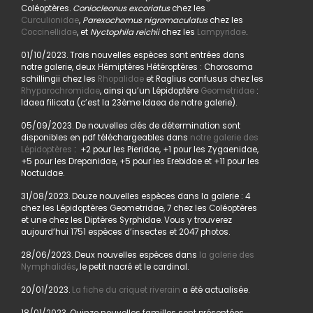
Coléoptères.
Coniocleonus excoriatus
chez les
Curculionidae
,
Parexochomus nigromaculatus
chez les
Coccinellidae
, et
Nyctophila reichii
chez les
Lampyridae
.
01/10/2023. Trois nouvelles espèces sont entrées dans
notre galerie, deux Hémiptères Hétéroptères : Chorosoma
schillingii chez les
Rhopalidae
et Raglius confusus chez les
Rhyparochromidae
, ainsi qu’un Lépidoptère
Geometridae
:
Idaea filicata (c’est la 23ème Idaea de notre galerie).
05/09/2023. De nouvelles clés de détermination sont
disponibles en pdf téléchargeables dans
notre galerie des
Lépidoptères
: +2 pour les Pieridae, +1 pour les Zygaenidae,
+5 pour les Drepanidae, +5 pour les Erebidae et +11 pour les
Noctuidae.
31/08/2023. Douze nouvelles espèces dans la galerie : 4
chez les Lépidoptères Geometridae, 7 chez les Coléoptères
et une chez les Diptères Syrphidae. Vous y trouverez
aujourd’hui 1751 espèces d’insectes et 2047 photos.
28/06/2023. Deux nouvelles espèces dans
la galerie des
Nymphalidés
, le petit nacré et le cardinal.
20/01/2023.
La fiche du criquet riverain
a été actualisée.