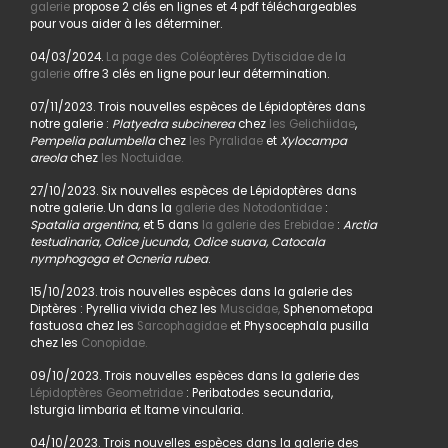
galerie
propose 2 clés en lignes et 4 pdf téléchargeables
pour vous aider à les déterminer.
04/03/2024.
La page des Coléoptères Dytiscidae de la
galerie
offre 3 clés en ligne pour leur détermination.
07/11/2023. Trois nouvelles espèces de Lépidoptères dans
notre galerie :
Platyedra subcinerea
chez
les Gelichiidae
,
Pempelia palumbella
chez
les Pyralidae
et
Xylocampa
areola
chez
les Noctuidae.
27/10/2023. Six nouvelles espèces de Lépidoptères dans
notre galerie. Un dans la
galerie des Notodontidae
:
Spatalia argentina,
et 5 dans
la galerie des Erebidae
:
Arctia
testudinaria, Odice jucunda, Odice suava, Catocala
nymphogoga et Ocneria rubea
.
15/10/2023. trois nouvelles espèces dans la galerie des
Diptères : Pyrellia vivida chez les
Muscidae,
Sphenometopa
fastuosa chez les
Sarcophagidae
et Physocephala pusilla
chez les
Conopidae.
09/10/2023. Trois nouvelles espèces dans la galerie des
Lépidoptères Geometridae
: Peribatodes secundaria,
Isturgia limbaria et Itame vincularia.
04/10/2023. Trois nouvelles espèces dans la galerie des