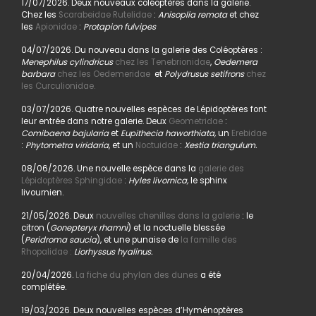
17/07/2026. Deux nouveaux coléoptères dans la galerie.
Chez les
Scarabeidae Rutelidae
:
Anisoplia remota
et chez
les
Apionidae
:
Protapion fulvipes
04/07/2026. Du nouveau dans la galerie des Coléoptères :
Menephilus cylindricus
chez les Tenebrionidae
,
Oedemera
barbara
chez les Oedemeridae
et
Polydrusus setifrons
chez
les Curculionidae.
03/07/2026. Quatre nouvelles espèces de Lépidoptères font
leur entrée dans notre galerie. Deux
Geometridae
:
Comibaena bajularia
et
Eupithecia haworthiata,
un
Erebidae
:
Phytometra viridaria
, et un
Noctuidae
:
Xestia triangulum.
08/06/2026. Une nouvelle espèce dans la
galerie des
Lépidoptères Sphingidae
:
Hyles livornica,
le sphinx
livournien.
21/05/2026. Deux
nouvelles chenilles dans la galerie
: le
citron (
Gonepteryx rhamni
) et la noctuelle blessée
(
Peridroma saucia
), et une punaise de
la famille des
Rhopalidae :
Liorhyssus hyalinus.
20/04/2026.
La fiche du phylan des dunes
a été
complétée.
19/03/2026. Deux nouvelles espèces d’Hyménoptères