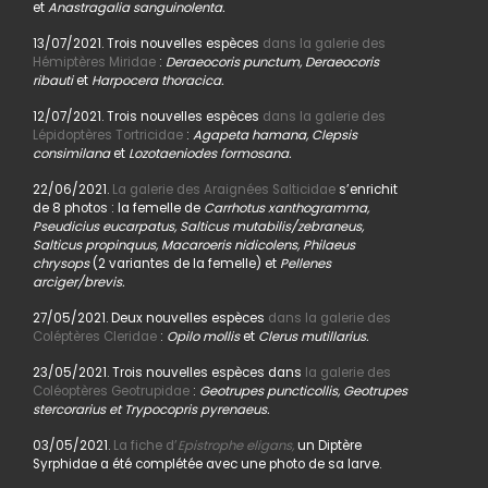
et
Anastragalia sanguinolenta.
13/07/2021. Trois nouvelles espèces
dans la galerie des
Hémiptères Miridae
:
Deraeocoris punctum, Deraeocoris
ribauti
et
Harpocera thoracica.
12/07/2021. Trois nouvelles espèces
dans la galerie des
Lépidoptères Tortricidae
:
Agapeta hamana, Clepsis
consimilana
et
Lozotaeniodes formosana.
22/06/2021.
La galerie des Araignées Salticidae
s’enrichit
de 8 photos : la femelle de
Carrhotus xanthogramma,
Pseudicius eucarpatus, Salticus mutabilis/zebraneus,
Salticus propinquus, Macaroeris nidicolens, Philaeus
chrysops
(2 variantes de la femelle) et
Pellenes
arciger/brevis.
27/05/2021. Deux nouvelles espèces
dans la galerie des
Coléptères Cleridae
:
Opilo mollis
et
Clerus mutillarius.
23/05/2021. Trois nouvelles espèces dans
la galerie des
Coléoptères Geotrupidae
:
Geotrupes puncticollis, Geotrupes
stercorarius et Trypocopris pyrenaeus.
03/05/2021.
La fiche d’
Epistrophe eligans,
un Diptère
Syrphidae a été complétée avec une photo de sa larve.