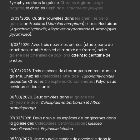
Symphytes dans la galerie.
Chez les Argidae :
Arge
pagana
,
et chez les
Cephidae :
Calameuta pallipes.
12/03/2026. Quatre nouvelles dans
les chenilles de la
galerie,
un Erebidae (
Manulea complana
) et trois Noctuidae
(
Agrochola lychnidis, Allophyes oxyacanthae
et
Amphipyra
pyramidea
).
11/03/2026. Avec trois nouvelles entrées (stade jeune de
machaon, marbré de vert et marbré de Kramer) notre
galerie des chenilles de papillons
atteint la centaine de
photos.
10/03/2026. Trois espèces de charançons entrent dans la
galerie. Chez les
Coléoptères Attelidae
:
Tatianarhynchites
aequatus
. Chez les
Coléoptères Curculionidae
: Polydrusus
cervinus et Lixus juncii.
08/03/2026. Deux arrivées dans
la galerie des
Chrysomelidae
:
Colaspidema barbarum
et
Altica
ampelophaga
.
07/03/2026. Deux nouvelles espèces de longicornes dans
la galerie des
Coléoptères Cerambycidae
:
Mesosa
curculionoides
et
Phytoecia icterica
.
05/03/2026. Une nouvelle espèce de coccinelle dans la