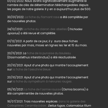
01/02/2022. Nous avons significativement augmenté le
nombre de clés de détermination téléchargeables depuis
les pages de notre galerie. Il y en a aujourd’hui plus de 500.
30/01/2022.
La fiche du flamant rose
a été complétée par
de nouvelles photos.
24/12/2021.
La fiche du clairon des abeilles
(
Trichodes
apiarius
) a été revue et complétée.
01/12/2021. A partir de ce jour, il y aura deux fiches
nouvelles par mois, mises en lignes les 1er et 15 du mois.
20/11/2021. La
fiche de la punaise du bouleau
(Elasmostethus interstinctus) a été réactualisée.
20/10/2021. Ajout d’une photo qui montre l’accouplement
sur
la fiche de l’aeschne bleue.
20/10/2021. Ajout d’une photo qui montre l’accouplement
sur
la fiche du sympetrum à nervures rouges.
05/10/2021.
La fiche de l’osmie rousse
(Osmia bicornis) a
été complémentée de nouvelles photos.
16/07/2021. Trois nouvelles espèces
dans la galerie des
Coléoptères Cerambycidae
:
Deilus fugax, Calamobius filum