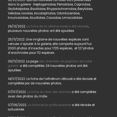
18/01/2023. Quinze nouvelles familles sont présentées
dans la galerie : Heptageniidae, Perlodidae, Capniidae,
Gryllotalpidae, Baciliidae, Rhyparochromidae, Berytidae,
Veliidae, Issidae, Ascalaphidae, Odontoceridae,
Incurvariidae, Alucitidae, Cossidae, Limacodidae.
29/12/2022.
La fiche de la cétoine dorée a été révisée
,
plusieurs nouvelles photos ont été ajoutées
25/11/2022. Une vingtaine de nouvelles espèces sont
venues s’ajouter à la galerie, elle comporte aujourd’hui
2000 photos d’insectes pour 1725 espèces, et 127 photos
d’arachnides pour 112 espèces.
09/11/2022. La page
des chenilles de papillons de notre
galerie
a été complétée. 24 nouvelles photos ont été
ajoutées.
14/07/2022. La fiche de l’orthétrum réticulé a été révisée et
complétée par de nouvelles photos.
07/07/2022.
La fiche du taon des bromes
a été complétée
avec des photos du mâle.
07/06/2022.
La fiche de la syritte piolante
a été révisée et
actualisée.