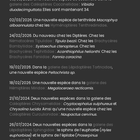
galerie des Coléoptères Coccinellidae
:
Vibidia
duodecimguttata.
Elles sont maintenant 34.
02/03/2026. Une nouvelle espèce de tenthrède
Macrophya
alboannulata
chez les
Hyménoptères Tenthredinidae
.
24/02/2026. Du nouveau chez les Diptères. Chez les
Nématocères Tipulidae
:
Tipula bezzii.
Chez les
Brachycères
Bombyliidae
:
Systoechus ctenopterus
. Chez les
Brachycères Tephritidae
:
Acanthiophilus helianthi
. Chez les
Brachycères Faniidae
:
Fannia coracina
.
19/02/2026. Dans la
galerie des Lépidoptères Tortricidae
,
une nouvelle espèce
Peltochrista sp.
18/02/2026. Une nouvelle espèce dans la
galerie des
Hémiptères Miridae
:
Megaloceroea recticornis.
21/10/2024. Deux nouvelles espèces dans la galerie des
Coléoptères Chrysomelidae
:
Cryptocephalus sulphureus
et
Chrysolina lucida
. Ainsi qu’une nouvelle espèce chez les
Coléoptères Curculionidae
:
Naupactus cervinus.
26/07/2024. Deux nouvelles espèces dans la
galerie des
Lépidoptères Sphingidae
: le sphinx de l’euphorbe (
Hyles
euphorbiae
) et le sphinx de l’épilobe (
Proserpinus