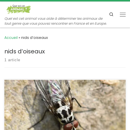
Passer au contenu
Search
Me
Quel est cet animal vous aide à déterminer les animaux de
tout genre que vous pouvez rencontrer en France et en Europe.
Accueil
»
nids d’oiseaux
nids d’oiseaux
1 article
C’est une petite mouche grise très discrète, dont les jolis motifs
n’apparaissent qu’en vue rapprochée. Son nom vient du fait que
les danses des mâles étaient supposées annoncer la pluie. Il y a
deux espèces très proches qu’il est cependant assez facile de
distinguer sur les photos. Anthomyia pluvialis Linnaeus,1758
POSITION SYSTÉMATIQUE : […]