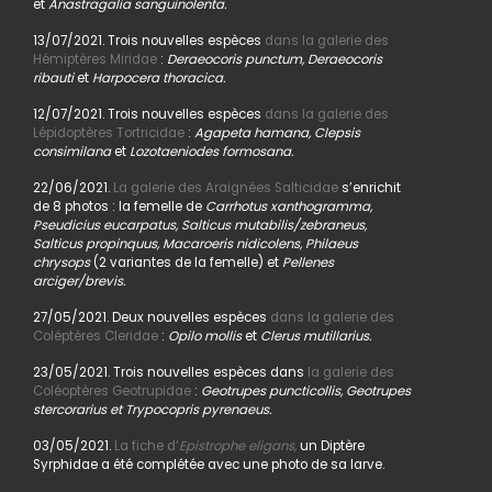
et
Anastragalia sanguinolenta.
13/07/2021. Trois nouvelles espèces
dans la galerie des
Hémiptères Miridae
:
Deraeocoris punctum, Deraeocoris
ribauti
et
Harpocera thoracica.
12/07/2021. Trois nouvelles espèces
dans la galerie des
Lépidoptères Tortricidae
:
Agapeta hamana, Clepsis
consimilana
et
Lozotaeniodes formosana.
22/06/2021.
La galerie des Araignées Salticidae
s’enrichit
de 8 photos : la femelle de
Carrhotus xanthogramma,
Pseudicius eucarpatus, Salticus mutabilis/zebraneus,
Salticus propinquus, Macaroeris nidicolens, Philaeus
chrysops
(2 variantes de la femelle) et
Pellenes
arciger/brevis.
27/05/2021. Deux nouvelles espèces
dans la galerie des
Coléptères Cleridae
:
Opilo mollis
et
Clerus mutillarius.
23/05/2021. Trois nouvelles espèces dans
la galerie des
Coléoptères Geotrupidae
:
Geotrupes puncticollis, Geotrupes
stercorarius et Trypocopris pyrenaeus.
03/05/2021.
La fiche d’
Epistrophe eligans,
un Diptère
Syrphidae a été complétée avec une photo de sa larve.