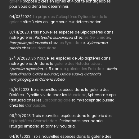
galerie
propose 2 clés en lignes et 4 pdf téléchargeables
pour vous aider à les déterminer.
04/03/2024.
La page des Coléoptères Dytiscidae de la
galerie
offre 3 clés en ligne pour leur détermination.
07/11/2023. Trois nouvelles espèces de Lépidoptères dans
notre galerie :
Platyedra subcinerea
chez
les Gelichiidae
,
Pempelia palumbella
chez
les Pyralidae
et
Xylocampa
areola
chez
les Noctuidae.
27/10/2023. Six nouvelles espèces de Lépidoptères dans
notre galerie. Un dans la
galerie des Notodontidae
:
Spatalia argentina,
et 5 dans
la galerie des Erebidae
:
Arctia
testudinaria, Odice jucunda, Odice suava, Catocala
nymphogoga et Ocneria rubea
.
15/10/2023. trois nouvelles espèces dans la galerie des
Diptères : Pyrellia vivida chez les
Muscidae,
Sphenometopa
fastuosa chez les
Sarcophagidae
et Physocephala pusilla
chez les
Conopidae.
09/10/2023. Trois nouvelles espèces dans la galerie des
Lépidoptères Geometridae
: Peribatodes secundaria,
Isturgia limbaria et Itame vincularia.
04/10/2023. Trois nouvelles espèces dans la galerie des