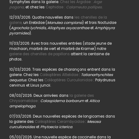
Symphytes dans la galerie.
Chez les Argidae :
Arge
pagana
,
et chez les
Cephidae :
Calameuta pallipes.
12/03/2026. Quatre nouvelles dans
les chenilles de la
galerie,
un Erebidae (
Manulea complana
) et trois Noctuidae
(
Agrochola lychnidis, Allophyes oxyacanthae
et
Amphipyra
pyramidea
).
11/03/2026. Avec trois nouvelles entrées (stade jeune de
machaon, marbré de vert et marbré de Kramer) notre
galerie des chenilles de papillons
atteint la centaine de
photos.
10/03/2026. Trois espèces de charançons entrent dans la
galerie. Chez les
Coléoptères Attelidae
:
Tatianarhynchites
aequatus
. Chez les
Coléoptères Curculionidae
: Polydrusus
cervinus et Lixus juncii.
08/03/2026. Deux arrivées dans
la galerie des
Chrysomelidae
:
Colaspidema barbarum
et
Altica
ampelophaga
.
07/03/2026. Deux nouvelles espèces de longicornes dans
la galerie des
Coléoptères Cerambycidae
:
Mesosa
curculionoides
et
Phytoecia icterica
.
05/03/2026. Une nouvelle espèce de coccinelle dans la