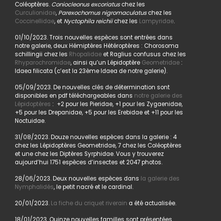
Coléoptères.
Coniocleonus excoriatus
chez les
Curculionidae
,
Parexochomus nigromaculatus
chez les
Coccinellidae
, et
Nyctophila reichii
chez les
Lampyridae
.
01/10/2023. Trois nouvelles espèces sont entrées dans
notre galerie, deux Hémiptères Hétéroptères : Chorosoma
schillingii chez les
Rhopalidae
et Raglius confusus chez les
Rhyparochromidae
, ainsi qu’un Lépidoptère
Geometridae
:
Idaea filicata (c’est la 23ème Idaea de notre galerie).
05/09/2023. De nouvelles clés de détermination sont
disponibles en pdf téléchargeables dans
notre galerie des
Lépidoptères
: +2 pour les Pieridae, +1 pour les Zygaenidae,
+5 pour les Drepanidae, +5 pour les Erebidae et +11 pour les
Noctuidae.
31/08/2023. Douze nouvelles espèces dans la galerie : 4
chez les Lépidoptères Geometridae, 7 chez les Coléoptères
et une chez les Diptères Syrphidae. Vous y trouverez
aujourd’hui 1751 espèces d’insectes et 2047 photos.
28/06/2023. Deux nouvelles espèces dans
la galerie des
Nymphalidés
, le petit nacré et le cardinal.
20/01/2023.
La fiche du criquet riverain
a été actualisée.
18/01/2023. Quinze nouvelles familles sont présentées