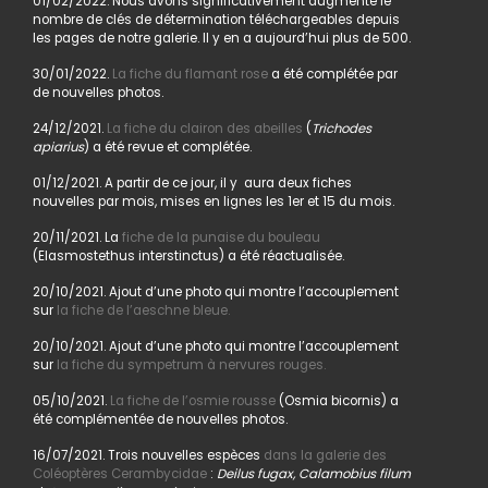
01/02/2022. Nous avons significativement augmenté le
nombre de clés de détermination téléchargeables depuis
les pages de notre galerie. Il y en a aujourd’hui plus de 500.
30/01/2022.
La fiche du flamant rose
a été complétée par
de nouvelles photos.
24/12/2021.
La fiche du clairon des abeilles
(
Trichodes
apiarius
) a été revue et complétée.
01/12/2021. A partir de ce jour, il y aura deux fiches
nouvelles par mois, mises en lignes les 1er et 15 du mois.
20/11/2021. La
fiche de la punaise du bouleau
(Elasmostethus interstinctus) a été réactualisée.
20/10/2021. Ajout d’une photo qui montre l’accouplement
sur
la fiche de l’aeschne bleue.
20/10/2021. Ajout d’une photo qui montre l’accouplement
sur
la fiche du sympetrum à nervures rouges.
05/10/2021.
La fiche de l’osmie rousse
(Osmia bicornis) a
été complémentée de nouvelles photos.
16/07/2021. Trois nouvelles espèces
dans la galerie des
Coléoptères Cerambycidae
:
Deilus fugax, Calamobius filum