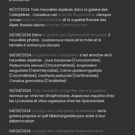
16/07/2024. Trois nouvelles espèces dans la galerie des
Coléoptères :
Coraebus rubi
chez les Buprestidae,
Oenopia
lyncea
chez les Coccinellidae,
et la superbe Rosalie des
Alpes
Rosalia alpina
chez les Cerambycidae.
29/06/2024. Dans
la galerie des Diptères Anthomyidae,
3
nouvelles photos :
Eustalomyia hilaris
et le mâle et la
femelle d’
Anthomyia illocata.
09/06/2024.
La galerie des Coléoptères
s’est enrichie de 6
nouvelles espèces :
Lixus bardanae
(Curculionidae),
Plateumaris sericea
(Chrysomelidae),
Anoplodera
sexguttata
(Cerambycidae),
Calvia quidecimguttata
(Coccinellidae),
Cantharis pellucida
(Cantharidae),
Carabus granulatus
(Carabidae).
06/04/2024.
Trois nouvelles araignées dans la galerie
:
Nomisia sp
. chez les Gnaphosidae,
Alopecosa inquilina
chez
les Lycosidae et
Olios argelasius
chez les Sparassidae.
04/03/2024.
La page des Coléoptères Mordellidae
de la
galerie propose un pdf téléchargeable pour aider à leur
détermination.
04/03/2024.
La page des Coléoptères Histeridae de la