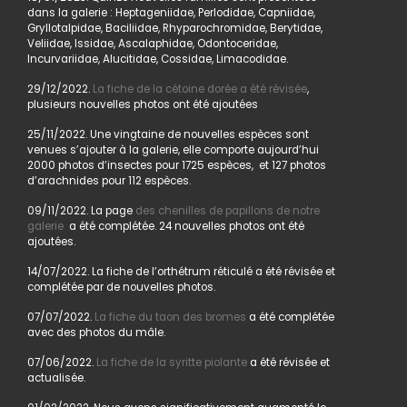
dans la galerie : Heptageniidae, Perlodidae, Capniidae,
Gryllotalpidae, Baciliidae, Rhyparochromidae, Berytidae,
Veliidae, Issidae, Ascalaphidae, Odontoceridae,
Incurvariidae, Alucitidae, Cossidae, Limacodidae.
29/12/2022.
La fiche de la cétoine dorée a été révisée
,
plusieurs nouvelles photos ont été ajoutées
25/11/2022. Une vingtaine de nouvelles espèces sont
venues s’ajouter à la galerie, elle comporte aujourd’hui
2000 photos d’insectes pour 1725 espèces, et 127 photos
d’arachnides pour 112 espèces.
09/11/2022. La page
des chenilles de papillons de notre
galerie
a été complétée. 24 nouvelles photos ont été
ajoutées.
14/07/2022. La fiche de l’orthétrum réticulé a été révisée et
complétée par de nouvelles photos.
07/07/2022.
La fiche du taon des bromes
a été complétée
avec des photos du mâle.
07/06/2022.
La fiche de la syritte piolante
a été révisée et
actualisée.