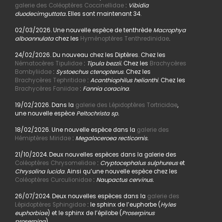
galerie des Coléoptères Coccinellidae
:
Vibidia
duodecimguttata.
Elles sont maintenant 34.
02/03/2026. Une nouvelle espèce de tenthrède
Macrophya
alboannulata
chez les
Hyménoptères Tenthredinidae
.
24/02/2026. Du nouveau chez les Diptères. Chez les
Nématocères Tipulidae
:
Tipula bezzii.
Chez les
Brachycères
Bombyliidae
:
Systoechus ctenopterus
. Chez les
Brachycères Tephritidae
:
Acanthiophilus helianthi
. Chez les
Brachycères Faniidae
:
Fannia coracina
.
19/02/2026. Dans la
galerie des Lépidoptères Tortricidae
,
une nouvelle espèce
Peltochrista sp.
18/02/2026. Une nouvelle espèce dans la
galerie des
Hémiptères Miridae
:
Megaloceroea recticornis.
21/10/2024. Deux nouvelles espèces dans la galerie des
Coléoptères Chrysomelidae
:
Cryptocephalus sulphureus
et
Chrysolina lucida
. Ainsi qu’une nouvelle espèce chez les
Coléoptères Curculionidae
:
Naupactus cervinus.
26/07/2024. Deux nouvelles espèces dans la
galerie des
Lépidoptères Sphingidae
: le sphinx de l’euphorbe (
Hyles
euphorbiae
) et le sphinx de l’épilobe (
Proserpinus
proserpina
).