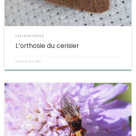
LÉPIDOPTÈRES
L’orthosie du cerisier
Publié
15 août 2025
Ce diptère n’est pas rare et il est même très répandu. Et il est
facilement reconnaissable avec son abdomen recourbé en
crochet et sa face jaune. Sa reproduction est assez exceptionnelle
et relève de la prouesse aérienne. Sicus ferrugineus, Linnaeus,1761
Le sice ferrugineux POSITION SYSTÉMATIQUE : Insecte, Diptère,
Brachycère Famille des Conopidae ETYMOLOGIE : […]