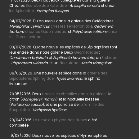
17/07/2026. Deux nouveaux coléoptères dans la galerie.
Chez les
Scarabeidae Rutelidae
:
Anisoplia remota
et chez
les
Apionidae
:
Protapion fulvipes
04/07/2026. Du nouveau dans la galerie des Coléoptères :
Menephilus cylindricus
chez les Tenebrionidae
,
Oedemera
barbara
chez les Oedemeridae
et
Polydrusus setifrons
chez
les Curculionidae.
03/07/2026. Quatre nouvelles espèces de Lépidoptères font
leur entrée dans notre galerie. Deux
Geometridae
:
Comibaena bajularia
et
Eupithecia haworthiata,
un
Erebidae
:
Phytometra viridaria
, et un
Noctuidae
:
Xestia triangulum.
08/06/2026. Une nouvelle espèce dans la
galerie des
Lépidoptères Sphingidae
:
Hyles livornica,
le sphinx
livournien.
21/05/2026. Deux
nouvelles chenilles dans la galerie
: le
citron (
Gonepteryx rhamni
) et la noctuelle blessée
(
Peridroma saucia
), et une punaise de
la famille des
Rhopalidae :
Liorhyssus hyalinus.
20/04/2026.
La fiche du phylan des dunes
a été
complétée.
19/03/2026. Deux nouvelles espèces d’Hyménoptères