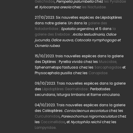
Gelichiidae
,
Pempelia palumbella
chez
les Pyralidae
et
Xylocampa areola
chez
les Noctuidae.
27/10/2023. Six nouvelles espèces de Lépidoptères
dans notre galerie. Un dans la
galerie des
Notodontidae
:
Spatalia argentina,
et 5 dans
la
galerie des Erebidae
:
Arctia testudinaria, Odice
jucunda, Odice suava, Catocala nymphogoga et
Ocneria rubea
.
15/10/2023. trois nouvelles espèces dans la galerie
des Diptères : Pyrellia vivida chez les
Muscidae,
Sphenometopa fastuosa chez les
Sarcophagidae
et
Physocephala pusilla chez les
Conopidae.
09/10/2023. Trois nouvelles espèces dans la galerie
des
Lépidoptères Geometridae
: Peribatodes
secundaria, Isturgia limbaria et Itame vincularia.
04/10/2023. Trois nouvelles espèces dans la galerie
des Coléoptères.
Coniocleonus excoriatus
chez les
Curculionidae
,
Parexochomus nigromaculatus
chez
les
Coccinellidae
, et
Nyctophila reichii
chez les
Lampyridae
.