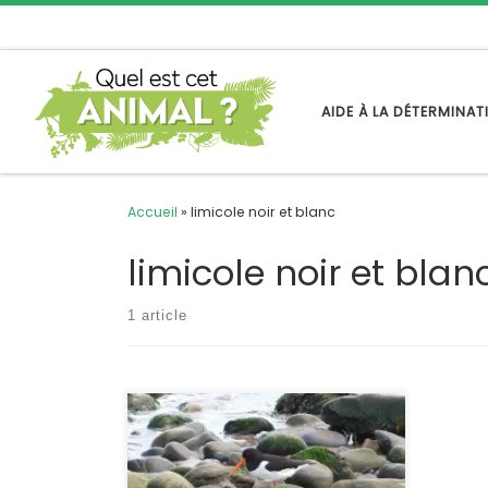
Passer au contenu
AIDE À LA DÉTERMINA
Accueil
»
limicole noir et blanc
limicole noir et blan
1 article
C’est certainement le limicole le plus
facilement reconnaissable de France
d’autant qu’il n’est pas discret. Avec
son bec massif orange et son