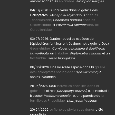
remota
et chez les
Apionidae
:
Protapion fulvipes
04/07/2026. Du nouveau dans la galerie des
Coléoptères :
Menephilus cylindricus
chez les
Tenebrionidae
,
Oedemera barbara
chez les
Oedemeridae
et
Polydrusus setifrons
chez les
Curculionidae.
03/07/2026. Quatre nouvelles espèces de
Lépidoptères font leur entrée dans notre galerie. Deux
Geometridae
:
Comibaena bajularia
et
Eupithecia
haworthiata,
un
Erebidae
:
Phytometra viridaria
, et un
Noctuidae
:
Xestia triangulum.
08/06/2026. Une nouvelle espèce dans la
galerie
des Lépidoptères Sphingidae
:
Hyles livornica,
le
sphinx livournien.
21/05/2026. Deux
nouvelles chenilles dans la
galerie
: le citron (
Gonepteryx rhamni
) et la noctuelle
blessée (
Peridroma saucia
), et une punaise de
la
famille des Rhopalidae :
Liorhyssus hyalinus.
20/04/2026.
La fiche du phylan des dunes
a été
complétée.