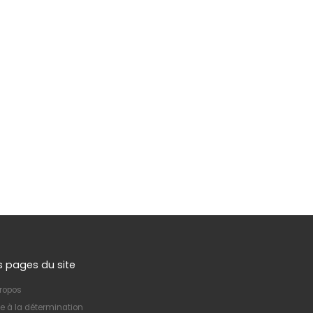
s pages du site
ropos
e à la détermination