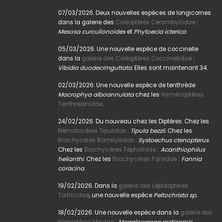
07/03/2026. Deux nouvelles espèces de longicornes
dans la galerie des
Coléoptères Cerambycidae
:
Mesosa curculionoides
et
Phytoecia icterica
.
05/03/2026. Une nouvelle espèce de coccinelle
dans la
galerie des Coléoptères Coccinellidae
:
Vibidia duodecimguttata.
Elles sont maintenant 34.
02/03/2026. Une nouvelle espèce de tenthrède
Macrophya alboannulata
chez les
Hyménoptères
Tenthredinidae
.
24/02/2026. Du nouveau chez les Diptères. Chez les
Nématocères Tipulidae
:
Tipula bezzii.
Chez les
Brachycères Bombyliidae
:
Systoechus ctenopterus
.
Chez les
Brachycères Tephritidae
:
Acanthiophilus
helianthi
. Chez les
Brachycères Faniidae
:
Fannia
coracina
.
19/02/2026. Dans la
galerie des Lépidoptères
Tortricidae
, une nouvelle espèce
Peltochrista sp.
18/02/2026. Une nouvelle espèce dans la
galerie des
Hémiptères Miridae
:
Megaloceroea recticornis.