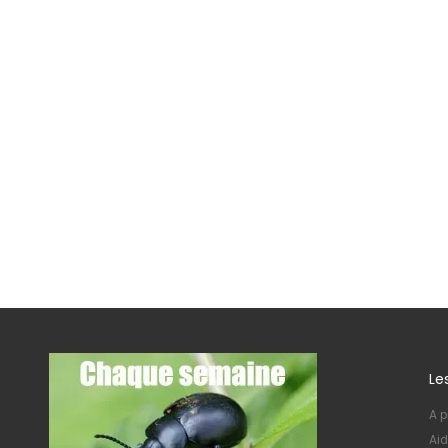
Le
A p
Aid