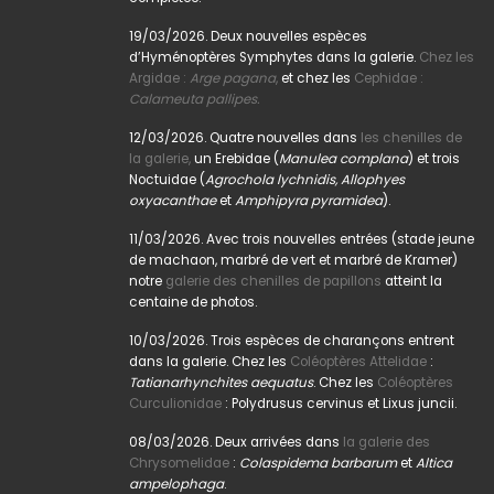
19/03/2026. Deux nouvelles espèces
d’Hyménoptères Symphytes dans la galerie.
Chez les
Argidae :
Arge pagana
,
et chez les
Cephidae :
Calameuta pallipes.
12/03/2026. Quatre nouvelles dans
les chenilles de
la galerie,
un Erebidae (
Manulea complana
) et trois
Noctuidae (
Agrochola lychnidis, Allophyes
oxyacanthae
et
Amphipyra pyramidea
).
11/03/2026. Avec trois nouvelles entrées (stade jeune
de machaon, marbré de vert et marbré de Kramer)
notre
galerie des chenilles de papillons
atteint la
centaine de photos.
10/03/2026. Trois espèces de charançons entrent
dans la galerie. Chez les
Coléoptères Attelidae
:
Tatianarhynchites aequatus
. Chez les
Coléoptères
Curculionidae
: Polydrusus cervinus et Lixus juncii.
08/03/2026. Deux arrivées dans
la galerie des
Chrysomelidae
:
Colaspidema barbarum
et
Altica
ampelophaga
.