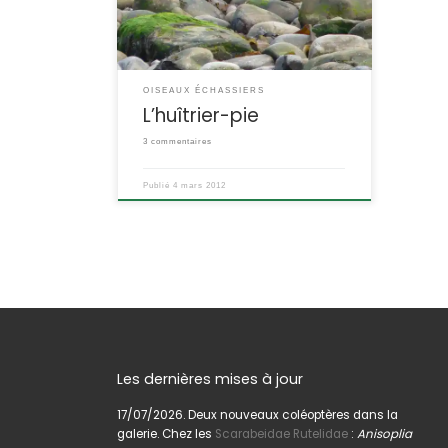
plumage noir et blanc, la pie de mer
est un habitué des littoraux de
France. Haematopus ostralegus
POSITION SYSTÉMATIQUE : Vertébré
Oiseau Famille des Charadriiformes
OISEAUX ÉCHASSIERS
ETYMOLOGIE : Haematopus = à pattes
L’huîtrier-pie
rouges […]
3 commentaires
Publié
4 mars 2012
Les dernières mises à jour
17/07/2026. Deux nouveaux coléoptères dans la
galerie. Chez les
Scarabeidae Rutelidae
:
Anisoplia