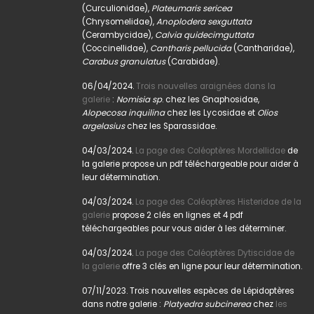
(Curculionidae),
Plateumaris sericea
(Chrysomelidae),
Anoplodera sexguttata
(Cerambycidae),
Calvia quidecimguttata
(Coccinellidae),
Cantharis pellucida
(Cantharidae),
Carabus granulatus
(Carabidae).
06/04/2024.
Trois nouvelles araignées dans la
galerie
:
Nomisia sp
. chez les Gnaphosidae,
Alopecosa inquilina
chez les Lycosidae et
Olios
argelasius
chez les Sparassidae.
04/03/2024.
La page des Coléoptères Mordellidae
de
la galerie propose un pdf téléchargeable pour aider à
leur détermination.
04/03/2024.
La page des Coléoptères Histeridae de la
galerie
propose 2 clés en lignes et 4 pdf
téléchargeables pour vous aider à les déterminer.
04/03/2024.
La page des Coléoptères Dytiscidae de
la galerie
offre 3 clés en ligne pour leur détermination.
07/11/2023. Trois nouvelles espèces de Lépidoptères
dans notre galerie :
Platyedra subcinerea
chez
les