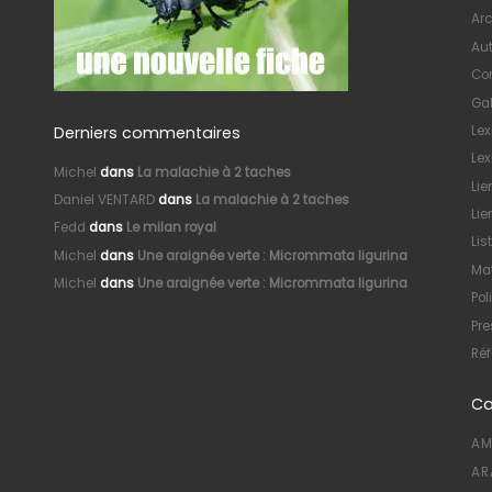
Arc
Au
Con
Gal
Derniers commentaires
Le
Lex
Michel
dans
La malachie à 2 taches
Lie
Daniel VENTARD
dans
La malachie à 2 taches
Lie
Fedd
dans
Le milan royal
Lis
Michel
dans
Une araignée verte : Micrommata ligurina
Mat
Michel
dans
Une araignée verte : Micrommata ligurina
Pol
Pre
Réf
Ca
AM
AR