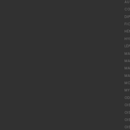
AU
CO
DI
FI
HÉ
HY
LÉ
MA
MA
MA
MA
MO
MY
OD
OI
OI
OI
OI