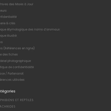
hives des Mises à Jour
teurs
fidentialité
erie & clés
xique étymologique des noms d’animaux
ique illustré
ns
ns (Références en ligne)
te des fiches
ériel photographique
itique de confidentialité
sse / Partenariat
érences utilisées
tégories
PHIBIENS ET REPTILES
ACHNIDES