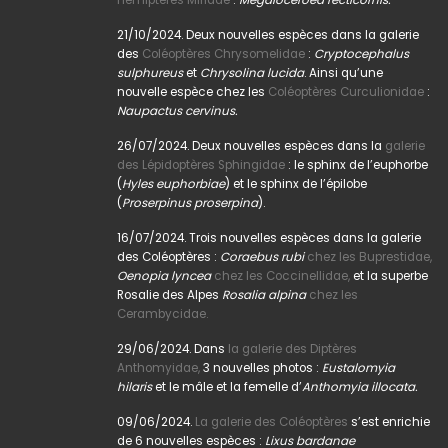
21/10/2024. Deux nouvelles espèces dans la galerie
des
Coléoptères Chrysomelidae
:
Cryptocephalus
sulphureus
et
Chrysolina lucida
. Ainsi qu’une
nouvelle espèce chez les
Coléoptères Curculionidae
:
Naupactus cervinus.
26/07/2024. Deux nouvelles espèces dans la
galerie
des Lépidoptères Sphingidae
: le sphinx de l’euphorbe
(
Hyles euphorbiae
) et le sphinx de l’épilobe
(
Proserpinus proserpina
).
16/07/2024. Trois nouvelles espèces dans la galerie
des Coléoptères :
Coraebus rubi
chez les Buprestidae,
Oenopia lyncea
chez les Coccinellidae,
et la superbe
Rosalie des Alpes
Rosalia alpina
chez les
Cerambycidae.
29/06/2024. Dans
la galerie des Diptères
Anthomyidae,
3 nouvelles photos :
Eustalomyia
hilaris
et le mâle et la femelle d’
Anthomyia illocata.
09/06/2024.
La galerie des Coléoptères
s’est enrichie
de 6 nouvelles espèces :
Lixus bardanae