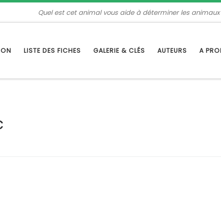
Quel est cet animal vous aide à déterminer les animaux
TION
LISTE DES FICHES
GALERIE & CLÉS
AUTEURS
A PR
c