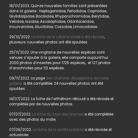
18/01/2023. Quinze nouvelles familles sont présentées
dans la galerie : Heptageniidae, Perlodidae, Capniidae,
Gryllotalpidae, Baciliidae, Rhyparochromidae, Berytidae,
Veliidae, Issidae, Ascalaphidae, Odontoceridae,
Incurvariidae, Alucitidae, Cossidae, Limacodidae.
29/12/2022.
La fiche de la cétoine dorée a été révisée
,
plusieurs nouvelles photos ont été ajoutées
25/11/2022. Une vingtaine de nouvelles espèces sont
venues s’ajouter à la galerie, elle comporte aujourd’hui
2000 photos d’insectes pour 1725 espèces, et 127 photos
d’arachnides pour 112 espèces.
09/11/2022. La page
des chenilles de papillons de notre
galerie
a été complétée. 24 nouvelles photos ont été
ajoutées.
14/07/2022. La fiche de l’orthétrum réticulé a été révisée et
complétée par de nouvelles photos.
07/07/2022.
La fiche du taon des bromes
a été complétée
avec des photos du mâle.
07/06/2022.
La fiche de la syritte piolante
a été révisée et
actualisée.