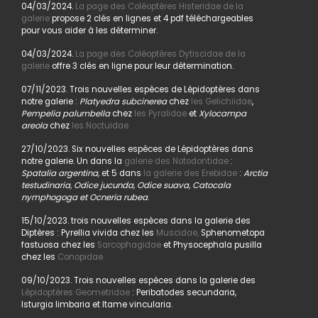
04/03/2024.
La page des Coléoptères Histeridae de la
galerie
propose 2 clés en lignes et 4 pdf téléchargeables
pour vous aider à les déterminer.
04/03/2024.
La page des Coléoptères Dytiscidae de la
galerie
offre 3 clés en ligne pour leur détermination.
07/11/2023. Trois nouvelles espèces de Lépidoptères dans
notre galerie :
Platyedra subcinerea
chez
les Gelichiidae
,
Pempelia palumbella
chez
les Pyralidae
et
Xylocampa
areola
chez
les Noctuidae.
27/10/2023. Six nouvelles espèces de Lépidoptères dans
notre galerie. Un dans la
galerie des Notodontidae
:
Spatalia argentina,
et 5 dans
la galerie des Erebidae
:
Arctia
testudinaria, Odice jucunda, Odice suava, Catocala
nymphogoga et Ocneria rubea
.
15/10/2023. trois nouvelles espèces dans la galerie des
Diptères : Pyrellia vivida chez les
Muscidae,
Sphenometopa
fastuosa chez les
Sarcophagidae
et Physocephala pusilla
chez les
Conopidae.
09/10/2023. Trois nouvelles espèces dans la galerie des
Lépidoptères Geometridae
: Peribatodes secundaria,
Isturgia limbaria et Itame vincularia.