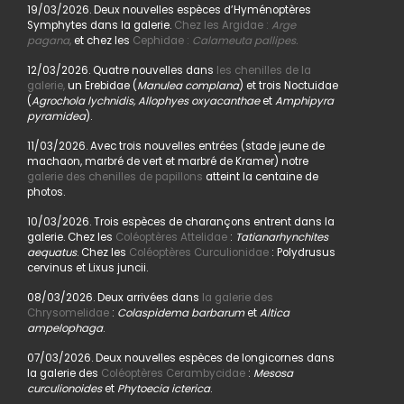
19/03/2026. Deux nouvelles espèces d’Hyménoptères
Symphytes dans la galerie.
Chez les Argidae :
Arge
pagana
,
et chez les
Cephidae :
Calameuta pallipes.
12/03/2026. Quatre nouvelles dans
les chenilles de la
galerie,
un Erebidae (
Manulea complana
) et trois Noctuidae
(
Agrochola lychnidis, Allophyes oxyacanthae
et
Amphipyra
pyramidea
).
11/03/2026. Avec trois nouvelles entrées (stade jeune de
machaon, marbré de vert et marbré de Kramer) notre
galerie des chenilles de papillons
atteint la centaine de
photos.
10/03/2026. Trois espèces de charançons entrent dans la
galerie. Chez les
Coléoptères Attelidae
:
Tatianarhynchites
aequatus
. Chez les
Coléoptères Curculionidae
: Polydrusus
cervinus et Lixus juncii.
08/03/2026. Deux arrivées dans
la galerie des
Chrysomelidae
:
Colaspidema barbarum
et
Altica
ampelophaga
.
07/03/2026. Deux nouvelles espèces de longicornes dans
la galerie des
Coléoptères Cerambycidae
:
Mesosa
curculionoides
et
Phytoecia icterica
.