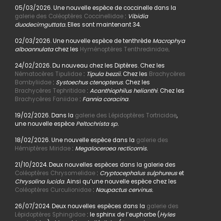
05/03/2026. Une nouvelle espèce de coccinelle dans la
galerie des Coléoptères Coccinellidae
:
Vibidia
duodecimguttata.
Elles sont maintenant 34.
02/03/2026. Une nouvelle espèce de tenthrède
Macrophya
alboannulata
chez les
Hyménoptères Tenthredinidae
.
24/02/2026. Du nouveau chez les Diptères. Chez les
Nématocères Tipulidae
:
Tipula bezzii.
Chez les
Brachycères
Bombyliidae
:
Systoechus ctenopterus
. Chez les
Brachycères Tephritidae
:
Acanthiophilus helianthi
. Chez les
Brachycères Faniidae
:
Fannia coracina
.
19/02/2026. Dans la
galerie des Lépidoptères Tortricidae
,
une nouvelle espèce
Peltochrista sp.
18/02/2026. Une nouvelle espèce dans la
galerie des
Hémiptères Miridae
:
Megaloceroea recticornis.
21/10/2024. Deux nouvelles espèces dans la galerie des
Coléoptères Chrysomelidae
:
Cryptocephalus sulphureus
et
Chrysolina lucida
. Ainsi qu’une nouvelle espèce chez les
Coléoptères Curculionidae
:
Naupactus cervinus.
26/07/2024. Deux nouvelles espèces dans la
galerie des
Lépidoptères Sphingidae
: le sphinx de l’euphorbe (
Hyles