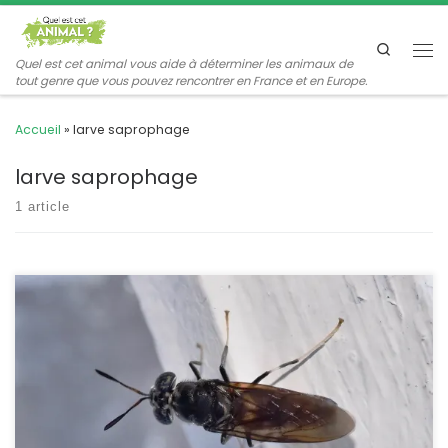
Passer au contenu
Search
Me
Quel est cet animal vous aide à déterminer les animaux de
tout genre que vous pouvez rencontrer en France et en Europe.
Accueil
»
larve saprophage
larve saprophage
1 article
Elle a la taille et les gros yeux tachetés d’un taon, ses antennes
pourraient la faire confondre avec un Hyménoptère, mais cette
mouche est inoffensive. Grâce à sa fécondité et à sa capacité à
recycler les déchets elle fait l’objet de projets de biotechnologies
pour la production de protéines et de lipides […]