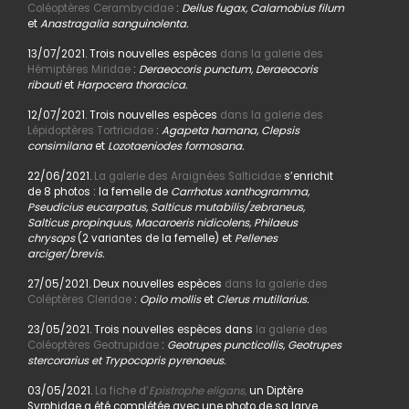
Coléoptères Cerambycidae
:
Deilus fugax, Calamobius filum
et
Anastragalia sanguinolenta.
13/07/2021. Trois nouvelles espèces
dans la galerie des
Hémiptères Miridae
:
Deraeocoris punctum, Deraeocoris
ribauti
et
Harpocera thoracica.
12/07/2021. Trois nouvelles espèces
dans la galerie des
Lépidoptères Tortricidae
:
Agapeta hamana, Clepsis
consimilana
et
Lozotaeniodes formosana.
22/06/2021.
La galerie des Araignées Salticidae
s’enrichit
de 8 photos : la femelle de
Carrhotus xanthogramma,
Pseudicius eucarpatus, Salticus mutabilis/zebraneus,
Salticus propinquus, Macaroeris nidicolens, Philaeus
chrysops
(2 variantes de la femelle) et
Pellenes
arciger/brevis.
27/05/2021. Deux nouvelles espèces
dans la galerie des
Coléptères Cleridae
:
Opilo mollis
et
Clerus mutillarius.
23/05/2021. Trois nouvelles espèces dans
la galerie des
Coléoptères Geotrupidae
:
Geotrupes puncticollis, Geotrupes
stercorarius et Trypocopris pyrenaeus.
03/05/2021.
La fiche d’
Epistrophe eligans,
un Diptère
Syrphidae a été complétée avec une photo de sa larve.