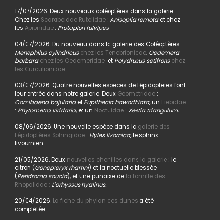
17/07/2026. Deux nouveaux coléoptères dans la galerie.
Chez les
Scarabeidae Rutelidae
:
Anisoplia remota
et chez
les
Apionidae
:
Protapion fulvipes
04/07/2026. Du nouveau dans la galerie des Coléoptères :
Menephilus cylindricus
chez les Tenebrionidae
,
Oedemera
barbara
chez les Oedemeridae
et
Polydrusus setifrons
chez
les Curculionidae.
03/07/2026. Quatre nouvelles espèces de Lépidoptères font
leur entrée dans notre galerie. Deux
Geometridae
:
Comibaena bajularia
et
Eupithecia haworthiata,
un
Erebidae
:
Phytometra viridaria
, et un
Noctuidae
:
Xestia triangulum.
08/06/2026. Une nouvelle espèce dans la
galerie des
Lépidoptères Sphingidae
:
Hyles livornica,
le sphinx
livournien.
21/05/2026. Deux
nouvelles chenilles dans la galerie
: le
citron (
Gonepteryx rhamni
) et la noctuelle blessée
(
Peridroma saucia
), et une punaise de
la famille des
Rhopalidae :
Liorhyssus hyalinus.
20/04/2026.
La fiche du phylan des dunes
a été
complétée.