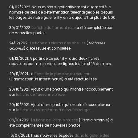
01/02/2022. Nous avons significativement augmenté le
nombre de clés de détermination téléchargeables depuis
les pages de notre galerie. Il y en a aujourd’hui plus de 500.
30/01/2022.
La fiche du flamant rose
a été complétée par
de nouvelles photos.
24/12/2021.
La fiche du clairon des abeilles
(
Trichodes
apiarius
) a été revue et complétée.
01/12/2021. A partir de ce jour, il y aura deux fiches
nouvelles par mois, mises en lignes les 1er et 15 du mois.
20/11/2021. La
fiche de la punaise du bouleau
(Elasmostethus interstinctus) a été réactualisée.
20/10/2021. Ajout d’une photo qui montre l’accouplement
sur
la fiche de l’aeschne bleue.
20/10/2021. Ajout d’une photo qui montre l’accouplement
sur
la fiche du sympetrum à nervures rouges.
05/10/2021.
La fiche de l’osmie rousse
(Osmia bicornis) a
été complémentée de nouvelles photos.
16/07/2021. Trois nouvelles espèces
dans la galerie des