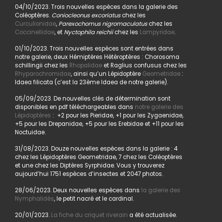
04/10/2023. Trois nouvelles espèces dans la galerie des
Coléoptères.
Coniocleonus excoriatus
chez les
Curculionidae
,
Parexochomus nigromaculatus
chez les
Coccinellidae
, et
Nyctophila reichii
chez les
Lampyridae
.
01/10/2023. Trois nouvelles espèces sont entrées dans
notre galerie, deux Hémiptères Hétéroptères : Chorosoma
schillingii chez les
Rhopalidae
et Raglius confusus chez les
Rhyparochromidae
, ainsi qu’un Lépidoptère
Geometridae
:
Idaea filicata (c’est la 23ème Idaea de notre galerie).
05/09/2023. De nouvelles clés de détermination sont
disponibles en pdf téléchargeables dans
notre galerie des
Lépidoptères
: +2 pour les Pieridae, +1 pour les Zygaenidae,
+5 pour les Drepanidae, +5 pour les Erebidae et +11 pour les
Noctuidae.
31/08/2023. Douze nouvelles espèces dans la galerie : 4
chez les Lépidoptères Geometridae, 7 chez les Coléoptères
et une chez les Diptères Syrphidae. Vous y trouverez
aujourd’hui 1751 espèces d’insectes et 2047 photos.
28/06/2023. Deux nouvelles espèces dans
la galerie des
Nymphalidés
, le petit nacré et le cardinal.
20/01/2023.
La fiche du criquet riverain
a été actualisée.