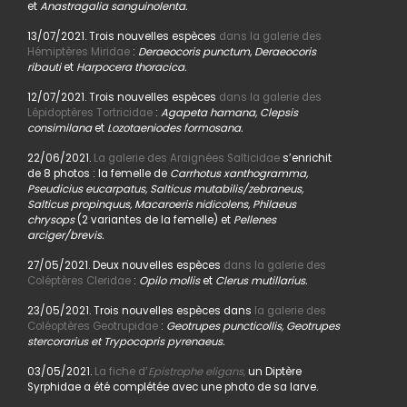
et
Anastragalia sanguinolenta.
13/07/2021. Trois nouvelles espèces
dans la galerie des
Hémiptères Miridae
:
Deraeocoris punctum, Deraeocoris
ribauti
et
Harpocera thoracica.
12/07/2021. Trois nouvelles espèces
dans la galerie des
Lépidoptères Tortricidae
:
Agapeta hamana, Clepsis
consimilana
et
Lozotaeniodes formosana.
22/06/2021.
La galerie des Araignées Salticidae
s’enrichit
de 8 photos : la femelle de
Carrhotus xanthogramma,
Pseudicius eucarpatus, Salticus mutabilis/zebraneus,
Salticus propinquus, Macaroeris nidicolens, Philaeus
chrysops
(2 variantes de la femelle) et
Pellenes
arciger/brevis.
27/05/2021. Deux nouvelles espèces
dans la galerie des
Coléptères Cleridae
:
Opilo mollis
et
Clerus mutillarius.
23/05/2021. Trois nouvelles espèces dans
la galerie des
Coléoptères Geotrupidae
:
Geotrupes puncticollis, Geotrupes
stercorarius et Trypocopris pyrenaeus.
03/05/2021.
La fiche d’
Epistrophe eligans,
un Diptère
Syrphidae a été complétée avec une photo de sa larve.