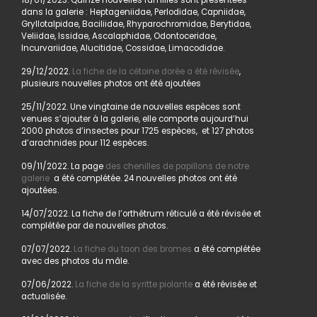
18/01/2023. Quinze nouvelles familles sont présentées
dans la galerie : Heptageniidae, Perlodidae, Capniidae,
Gryllotalpidae, Baciliidae, Rhyparochromidae, Berytidae,
Veliidae, Issidae, Ascalaphidae, Odontoceridae,
Incurvariidae, Alucitidae, Cossidae, Limacodidae.
29/12/2022.
La fiche de la cétoine dorée a été révisée
,
plusieurs nouvelles photos ont été ajoutées
25/11/2022. Une vingtaine de nouvelles espèces sont
venues s’ajouter à la galerie, elle comporte aujourd’hui
2000 photos d’insectes pour 1725 espèces, et 127 photos
d’arachnides pour 112 espèces.
09/11/2022. La page
des chenilles de papillons de notre
galerie
a été complétée. 24 nouvelles photos ont été
ajoutées.
14/07/2022. La fiche de l’orthétrum réticulé a été révisée et
complétée par de nouvelles photos.
07/07/2022.
La fiche du taon des bromes
a été complétée
avec des photos du mâle.
07/06/2022.
La fiche de la syritte piolante
a été révisée et
actualisée.