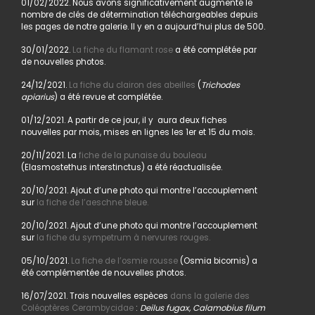
01/02/2022. Nous avons significativement augmenté le
nombre de clés de détermination téléchargeables depuis
les pages de notre galerie. Il y en a aujourd’hui plus de 500.
30/01/2022.
La fiche du flamant rose
a été complétée par
de nouvelles photos.
24/12/2021.
La fiche du clairon des abeilles
(
Trichodes
apiarius
) a été revue et complétée.
01/12/2021. A partir de ce jour, il y aura deux fiches
nouvelles par mois, mises en lignes les 1er et 15 du mois.
20/11/2021. La
fiche de la punaise du bouleau
(Elasmostethus interstinctus) a été réactualisée.
20/10/2021. Ajout d’une photo qui montre l’accouplement
sur
la fiche de l’aeschne bleue.
20/10/2021. Ajout d’une photo qui montre l’accouplement
sur
la fiche du sympetrum à nervures rouges.
05/10/2021.
La fiche de l’osmie rousse
(Osmia bicornis) a
été complémentée de nouvelles photos.
16/07/2021. Trois nouvelles espèces
dans la galerie des
Coléoptères Cerambycidae
:
Deilus fugax, Calamobius filum