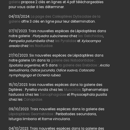
galerie
propose 2 clés en lignes et 4 pdf téléchargeables
pour vous aider à les déterminer.
04/03/2024.
La page des Coléoptères Dytiscidae de la
galerie
offre 3 clés en ligne pour leur détermination.
07/11/2023. Trois nouvelles espèces de Lépidoptères dans
notre galerie :
Platyedra subcinerea
chez
les Gelichiidae
,
Pempelia palumbella
chez
les Pyralidae
et
Xylocampa
areola
chez
les Noctuidae.
27/10/2023. Six nouvelles espèces de Lépidoptères dans
notre galerie. Un dans la
galerie des Notodontidae
:
Spatalia argentina,
et 5 dans
la galerie des Erebidae
:
Arctia
testudinaria, Odice jucunda, Odice suava, Catocala
nymphogoga et Ocneria rubea
.
15/10/2023. trois nouvelles espèces dans la galerie des
Diptères : Pyrellia vivida chez les
Muscidae,
Sphenometopa
fastuosa chez les
Sarcophagidae
et Physocephala pusilla
chez les
Conopidae.
09/10/2023. Trois nouvelles espèces dans la galerie des
Lépidoptères Geometridae
: Peribatodes secundaria,
Isturgia limbaria et Itame vincularia.
04/10/2023. Trois nouvelles espèces dans la galerie des