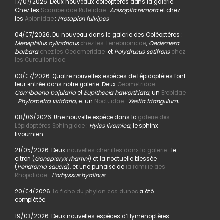
17/07/2026. Deux nouveaux coléoptères dans la galerie.
Chez les
Scarabeidae Rutelidae
:
Anisoplia remota
et chez
les
Apionidae
:
Protapion fulvipes
04/07/2026. Du nouveau dans la galerie des Coléoptères :
Menephilus cylindricus
chez les Tenebrionidae
,
Oedemera
barbara
chez les Oedemeridae
et
Polydrusus setifrons
chez
les Curculionidae.
03/07/2026. Quatre nouvelles espèces de Lépidoptères font
leur entrée dans notre galerie. Deux
Geometridae
:
Comibaena bajularia
et
Eupithecia haworthiata,
un
Erebidae
:
Phytometra viridaria
, et un
Noctuidae
:
Xestia triangulum.
08/06/2026. Une nouvelle espèce dans la
galerie des
Lépidoptères Sphingidae
:
Hyles livornica,
le sphinx
livournien.
21/05/2026. Deux
nouvelles chenilles dans la galerie
: le
citron (
Gonepteryx rhamni
) et la noctuelle blessée
(
Peridroma saucia
), et une punaise de
la famille des
Rhopalidae :
Liorhyssus hyalinus.
20/04/2026.
La fiche du phylan des dunes
a été
complétée.
19/03/2026. Deux nouvelles espèces d’Hyménoptères