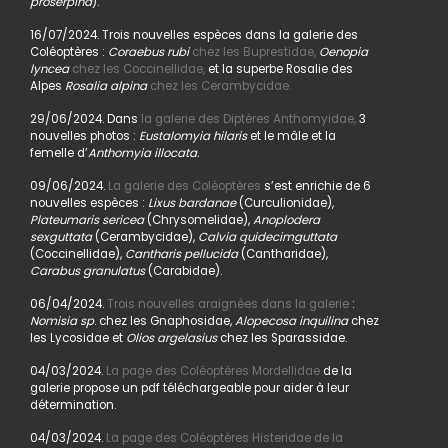
proserpina
).
16/07/2024. Trois nouvelles espèces dans la galerie des
Coléoptères :
Coraebus rubi
chez les Buprestidae,
Oenopia
lyncea
chez les Coccinellidae,
et la superbe Rosalie des
Alpes
Rosalia alpina
chez les Cerambycidae.
29/06/2024. Dans
la galerie des Diptères Anthomyidae,
3
nouvelles photos :
Eustalomyia hilaris
et le mâle et la
femelle d’
Anthomyia illocata.
09/06/2024.
La galerie des Coléoptères
s’est enrichie de 6
nouvelles espèces :
Lixus bardanae
(Curculionidae),
Plateumaris sericea
(Chrysomelidae),
Anoplodera
sexguttata
(Cerambycidae),
Calvia quidecimguttata
(Coccinellidae),
Cantharis pellucida
(Cantharidae),
Carabus granulatus
(Carabidae).
06/04/2024.
Trois nouvelles araignées dans la galerie
:
Nomisia sp
. chez les Gnaphosidae,
Alopecosa inquilina
chez
les Lycosidae et
Olios argelasius
chez les Sparassidae.
04/03/2024.
La page des Coléoptères Mordellidae
de la
galerie propose un pdf téléchargeable pour aider à leur
détermination.
04/03/2024.
La page des Coléoptères Histeridae de la