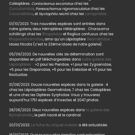
Coléoptères.
Coniocleonus excoriatus
chez les
Curculionidae
,
Parexochomus nigromaculatus
chez les
Coccinellidae
, et
Nyctophila reichii
chez les
Lampyridae
.
01/10/2023. Trois nouvelles espèces sont entrées dans
notre galerie, deux Hémiptères Hétéroptères : Chorosoma
schillingii chez les
Rhopalidae
et Raglius confusus chez les
Rhyparochromidae
, ainsi qu’un Lépidoptère
Geometridae
:
Idaea filicata (c’est la 23ème Idaea de notre galerie).
05/09/2023. De nouvelles clés de détermination sont
disponibles en pdf téléchargeables dans
notre galerie des
Lépidoptères
: +2 pour les Pieridae, +1 pour les Zygaenidae,
+5 pour les Drepanidae, +5 pour les Erebidae et +11 pour les
Noctuidae.
31/08/2023. Douze nouvelles espèces dans la galerie : 4
chez les Lépidoptères Geometridae, 7 chez les Coléoptères
et une chez les Diptères Syrphidae. Vous y trouverez
aujourd’hui 1751 espèces d’insectes et 2047 photos.
28/06/2023. Deux nouvelles espèces dans
la galerie des
Nymphalidés
, le petit nacré et le cardinal.
20/01/2023.
La fiche du criquet riverain
a été actualisée.