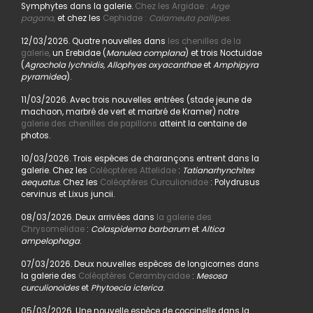
Symphytes dans la galerie.
Chez les Argidae :
Arge
pagana
,
et chez les
Cephidae :
Calameuta pallipes.
12/03/2026. Quatre nouvelles dans
les chenilles de la
galerie,
un Erebidae (
Manulea complana
) et trois Noctuidae
(
Agrochola lychnidis, Allophyes oxyacanthae
et
Amphipyra
pyramidea
).
11/03/2026. Avec trois nouvelles entrées (stade jeune de
machaon, marbré de vert et marbré de Kramer) notre
galerie des chenilles de papillons
atteint la centaine de
photos.
10/03/2026. Trois espèces de charançons entrent dans la
galerie. Chez les
Coléoptères Attelidae
:
Tatianarhynchites
aequatus
. Chez les
Coléoptères Curculionidae
: Polydrusus
cervinus et Lixus juncii.
08/03/2026. Deux arrivées dans
la galerie des
Chrysomelidae
:
Colaspidema barbarum
et
Altica
ampelophaga
.
07/03/2026. Deux nouvelles espèces de longicornes dans
la galerie des
Coléoptères Cerambycidae
:
Mesosa
curculionoides
et
Phytoecia icterica
.
05/03/2026. Une nouvelle espèce de coccinelle dans la