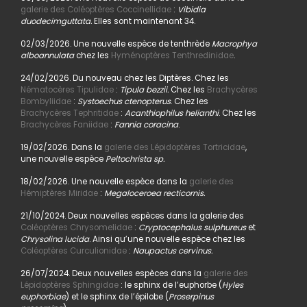
galerie des Coléoptères Coccinellidae
:
Vibidia
duodecimguttata.
Elles sont maintenant 34.
02/03/2026. Une nouvelle espèce de tenthrède
Macrophya
alboannulata
chez les
Hyménoptères Tenthredinidae
.
24/02/2026. Du nouveau chez les Diptères. Chez les
Nématocères Tipulidae
:
Tipula bezzii.
Chez les
Brachycères
Bombyliidae
:
Systoechus ctenopterus
. Chez les
Brachycères Tephritidae
:
Acanthiophilus helianthi
. Chez les
Brachycères Faniidae
:
Fannia coracina
.
19/02/2026. Dans la
galerie des Lépidoptères Tortricidae
,
une nouvelle espèce
Peltochrista sp.
18/02/2026. Une nouvelle espèce dans la
galerie des
Hémiptères Miridae
:
Megaloceroea recticornis.
21/10/2024. Deux nouvelles espèces dans la galerie des
Coléoptères Chrysomelidae
:
Cryptocephalus sulphureus
et
Chrysolina lucida
. Ainsi qu’une nouvelle espèce chez les
Coléoptères Curculionidae
:
Naupactus cervinus.
26/07/2024. Deux nouvelles espèces dans la
galerie des
Lépidoptères Sphingidae
: le sphinx de l’euphorbe (
Hyles
euphorbiae
) et le sphinx de l’épilobe (
Proserpinus