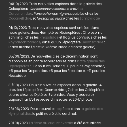
04/10/2023. Trois nouvelles espèces dans la galerie des
Coléoptères.
Coniocleonus excoriatus
chez les
Curculionidae
,
Parexochomus nigromaculatus
chez les
Coccinellidae
, et
Nyctophila reichii
chez les
Lampyridae
.
01/10/2023. Trois nouvelles espèces sont entrées dans
notre galerie, deux Hémiptères Hétéroptères : Chorosoma
schillingii chez les
Rhopalidae
et Raglius confusus chez les
Rhyparochromidae
, ainsi qu’un Lépidoptère
Geometridae
:
Idaea filicata (c’est la 23ème Idaea de notre galerie).
05/09/2023. De nouvelles clés de détermination sont
disponibles en pdf téléchargeables dans
notre galerie des
Lépidoptères
: +2 pour les Pieridae, +1 pour les Zygaenidae,
+5 pour les Drepanidae, +5 pour les Erebidae et +11 pour les
Noctuidae.
31/08/2023. Douze nouvelles espèces dans la galerie : 4
chez les Lépidoptères Geometridae, 7 chez les Coléoptères
et une chez les Diptères Syrphidae. Vous y trouverez
aujourd’hui 1751 espèces d’insectes et 2047 photos.
28/06/2023. Deux nouvelles espèces dans
la galerie des
Nymphalidés
, le petit nacré et le cardinal.
20/01/2023.
La fiche du criquet riverain
a été actualisée.