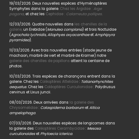
19/03/2026. Deux nouvelles espèces d’Hyménoptères
Symphytes dans la galerie.
Chez les Argidae :
Arge
pagana
,
et chez les
Cephidae :
Calameuta pallipes.
12/03/2026. Quatre nouvelles dans
les chenilles de la
galerie,
un Erebidae (
Manulea complana
) et trois Noctuidae
(
Agrochola lychnidis, Allophyes oxyacanthae
et
Amphipyra
pyramidea
).
11/03/2026. Avec trois nouvelles entrées (stade jeune de
machaon, marbré de vert et marbré de Kramer) notre
galerie des chenilles de papillons
atteint la centaine de
photos.
10/03/2026. Trois espèces de charançons entrent dans la
galerie. Chez les
Coléoptères Attelidae
:
Tatianarhynchites
aequatus
. Chez les
Coléoptères Curculionidae
: Polydrusus
cervinus et Lixus juncii.
08/03/2026. Deux arrivées dans
la galerie des
Chrysomelidae
:
Colaspidema barbarum
et
Altica
ampelophaga
.
07/03/2026. Deux nouvelles espèces de longicornes dans
la galerie des
Coléoptères Cerambycidae
:
Mesosa
curculionoides
et
Phytoecia icterica
.