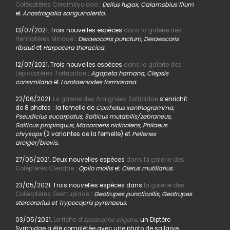
Coléoptères Cerambycidae
:
Deilus fugax, Calamobius filum
et
Anastragalia sanguinolenta.
13/07/2021. Trois nouvelles espèces
dans la galerie des
Hémiptères Miridae
:
Deraeocoris punctum, Deraeocoris
ribauti
et
Harpocera thoracica.
12/07/2021. Trois nouvelles espèces
dans la galerie des
Lépidoptères Tortricidae
:
Agapeta hamana, Clepsis
consimilana
et
Lozotaeniodes formosana.
22/06/2021.
La galerie des Araignées Salticidae
s’enrichit
de 8 photos : la femelle de
Carrhotus xanthogramma,
Pseudicius eucarpatus, Salticus mutabilis/zebraneus,
Salticus propinquus, Macaroeris nidicolens, Philaeus
chrysops
(2 variantes de la femelle) et
Pellenes
arciger/brevis.
27/05/2021. Deux nouvelles espèces
dans la galerie des
Coléptères Cleridae
:
Opilo mollis
et
Clerus mutillarius.
23/05/2021. Trois nouvelles espèces dans
la galerie des
Coléoptères Geotrupidae
:
Geotrupes puncticollis, Geotrupes
stercorarius et Trypocopris pyrenaeus.
03/05/2021.
La fiche d’
Epistrophe eligans,
un Diptère
Syrphidae a été complétée avec une photo de sa larve.