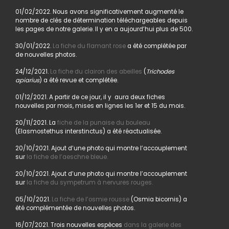
01/02/2022. Nous avons significativement augmenté le
nombre de clés de détermination téléchargeables depuis
les pages de notre galerie. Il y en a aujourd’hui plus de 500.
30/01/2022.
La fiche du flamant rose
a été complétée par
de nouvelles photos.
24/12/2021.
La fiche du clairon des abeilles
(
Trichodes
apiarius
) a été revue et complétée.
01/12/2021. A partir de ce jour, il y aura deux fiches
nouvelles par mois, mises en lignes les 1er et 15 du mois.
20/11/2021. La
fiche de la punaise du bouleau
(Elasmostethus interstinctus) a été réactualisée.
20/10/2021. Ajout d’une photo qui montre l’accouplement
sur
la fiche de l’aeschne bleue.
20/10/2021. Ajout d’une photo qui montre l’accouplement
sur
la fiche du sympetrum à nervures rouges.
05/10/2021.
La fiche de l’osmie rousse
(Osmia bicornis) a
été complémentée de nouvelles photos.
16/07/2021. Trois nouvelles espèces
dans la galerie des