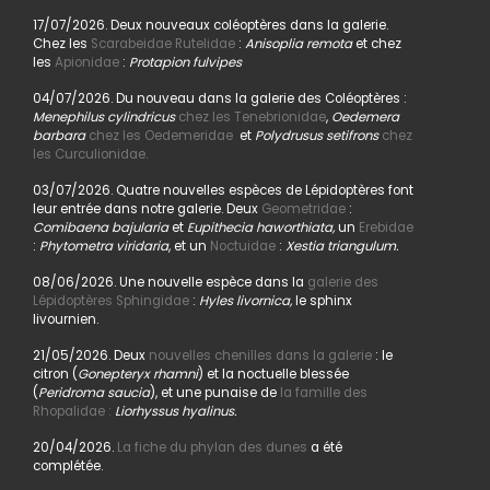
17/07/2026. Deux nouveaux coléoptères dans la galerie.
Chez les
Scarabeidae Rutelidae
:
Anisoplia remota
et chez
les
Apionidae
:
Protapion fulvipes
04/07/2026. Du nouveau dans la galerie des Coléoptères :
Menephilus cylindricus
chez les Tenebrionidae
,
Oedemera
barbara
chez les Oedemeridae
et
Polydrusus setifrons
chez
les Curculionidae.
03/07/2026. Quatre nouvelles espèces de Lépidoptères font
leur entrée dans notre galerie. Deux
Geometridae
:
Comibaena bajularia
et
Eupithecia haworthiata,
un
Erebidae
:
Phytometra viridaria
, et un
Noctuidae
:
Xestia triangulum.
08/06/2026. Une nouvelle espèce dans la
galerie des
Lépidoptères Sphingidae
:
Hyles livornica,
le sphinx
livournien.
21/05/2026. Deux
nouvelles chenilles dans la galerie
: le
citron (
Gonepteryx rhamni
) et la noctuelle blessée
(
Peridroma saucia
), et une punaise de
la famille des
Rhopalidae :
Liorhyssus hyalinus.
20/04/2026.
La fiche du phylan des dunes
a été
complétée.