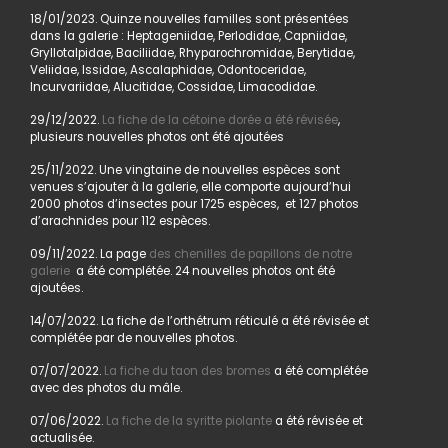
18/01/2023. Quinze nouvelles familles sont présentées
dans la galerie : Heptageniidae, Perlodidae, Capniidae,
Gryllotalpidae, Baciliidae, Rhyparochromidae, Berytidae,
Veliidae, Issidae, Ascalaphidae, Odontoceridae,
Incurvariidae, Alucitidae, Cossidae, Limacodidae.
29/12/2022.
La fiche de la cétoine dorée a été révisée
,
plusieurs nouvelles photos ont été ajoutées
25/11/2022. Une vingtaine de nouvelles espèces sont
venues s’ajouter à la galerie, elle comporte aujourd’hui
2000 photos d’insectes pour 1725 espèces, et 127 photos
d’arachnides pour 112 espèces.
09/11/2022. La page
des chenilles de papillons de notre
galerie
a été complétée. 24 nouvelles photos ont été
ajoutées.
14/07/2022. La fiche de l’orthétrum réticulé a été révisée et
complétée par de nouvelles photos.
07/07/2022.
La fiche du taon des bromes
a été complétée
avec des photos du mâle.
07/06/2022.
La fiche de la syritte piolante
a été révisée et
actualisée.