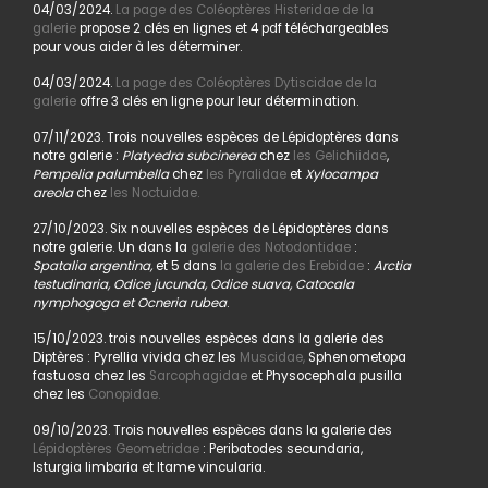
04/03/2024.
La page des Coléoptères Histeridae de la
galerie
propose 2 clés en lignes et 4 pdf téléchargeables
pour vous aider à les déterminer.
04/03/2024.
La page des Coléoptères Dytiscidae de la
galerie
offre 3 clés en ligne pour leur détermination.
07/11/2023. Trois nouvelles espèces de Lépidoptères dans
notre galerie :
Platyedra subcinerea
chez
les Gelichiidae
,
Pempelia palumbella
chez
les Pyralidae
et
Xylocampa
areola
chez
les Noctuidae.
27/10/2023. Six nouvelles espèces de Lépidoptères dans
notre galerie. Un dans la
galerie des Notodontidae
:
Spatalia argentina,
et 5 dans
la galerie des Erebidae
:
Arctia
testudinaria, Odice jucunda, Odice suava, Catocala
nymphogoga et Ocneria rubea
.
15/10/2023. trois nouvelles espèces dans la galerie des
Diptères : Pyrellia vivida chez les
Muscidae,
Sphenometopa
fastuosa chez les
Sarcophagidae
et Physocephala pusilla
chez les
Conopidae.
09/10/2023. Trois nouvelles espèces dans la galerie des
Lépidoptères Geometridae
: Peribatodes secundaria,
Isturgia limbaria et Itame vincularia.