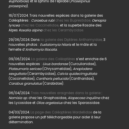
euphorbiae
) et le sphinx de l’épilobe (
Proserpinus
proserpina
).
16/07/2024. Trois nouvelles espèces dans la galerie des
Coléoptères :
Coraebus rubi
chez les Buprestidae,
Oenopia
lyncea
chez les Coccinellidae,
et la superbe Rosalie des
Alpes
Rosalia alpina
chez les Cerambycidae.
29/06/2024. Dans
la galerie des Diptères Anthomyidae,
3
nouvelles photos :
Eustalomyia hilaris
et le mâle et la
femelle d’
Anthomyia illocata.
09/06/2024.
La galerie des Coléoptères
s’est enrichie de 6
nouvelles espèces :
Lixus bardanae
(Curculionidae),
Plateumaris sericea
(Chrysomelidae),
Anoplodera
sexguttata
(Cerambycidae),
Calvia quidecimguttata
(Coccinellidae),
Cantharis pellucida
(Cantharidae),
Carabus granulatus
(Carabidae).
06/04/2024.
Trois nouvelles araignées dans la galerie
:
Nomisia sp
. chez les Gnaphosidae,
Alopecosa inquilina
chez
les Lycosidae et
Olios argelasius
chez les Sparassidae.
04/03/2024.
La page des Coléoptères Mordellidae
de la
galerie propose un pdf téléchargeable pour aider à leur
détermination.