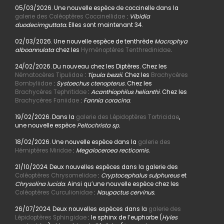
05/03/2026. Une nouvelle espèce de coccinelle dans la
galerie des Coléoptères Coccinellidae
:
Vibidia
duodecimguttata.
Elles sont maintenant 34.
02/03/2026. Une nouvelle espèce de tenthrède
Macrophya
alboannulata
chez les
Hyménoptères Tenthredinidae
.
24/02/2026. Du nouveau chez les Diptères. Chez les
Nématocères Tipulidae
:
Tipula bezzii.
Chez les
Brachycères
Bombyliidae
:
Systoechus ctenopterus
. Chez les
Brachycères Tephritidae
:
Acanthiophilus helianthi
. Chez les
Brachycères Faniidae
:
Fannia coracina
.
19/02/2026. Dans la
galerie des Lépidoptères Tortricidae
,
une nouvelle espèce
Peltochrista sp.
18/02/2026. Une nouvelle espèce dans la
galerie des
Hémiptères Miridae
:
Megaloceroea recticornis.
21/10/2024. Deux nouvelles espèces dans la galerie des
Coléoptères Chrysomelidae
:
Cryptocephalus sulphureus
et
Chrysolina lucida
. Ainsi qu’une nouvelle espèce chez les
Coléoptères Curculionidae
:
Naupactus cervinus.
26/07/2024. Deux nouvelles espèces dans la
galerie des
Lépidoptères Sphingidae
: le sphinx de l’euphorbe (
Hyles