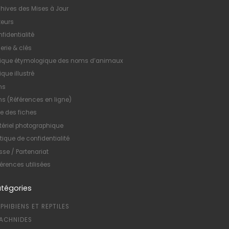
hives des Mises à Jour
teurs
fidentialité
erie & clés
xique étymologique des noms d’animaux
ique illustré
ns
ns (Références en ligne)
te des fiches
ériel photographique
itique de confidentialité
sse / Partenariat
érences utilisées
tégories
PHIBIENS ET REPTILES
ACHNIDES