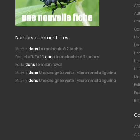
Arc
Au
Con
Gal
Derniers commentaires
Le
Lex
Michel
dans
La malachie à 2 taches
Lie
Daniel VENTARD
dans
La malachie à 2 taches
Lie
Fedd
dans
Le milan royal
Lis
Michel
dans
Une araignée verte : Micrommata ligurina
Mat
Michel
dans
Une araignée verte : Micrommata ligurina
Pol
Pre
Réf
Ca
AM
AR