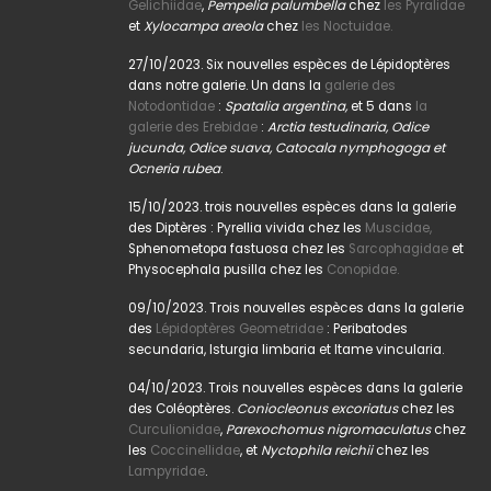
Gelichiidae
,
Pempelia palumbella
chez
les Pyralidae
et
Xylocampa areola
chez
les Noctuidae.
27/10/2023. Six nouvelles espèces de Lépidoptères
dans notre galerie. Un dans la
galerie des
Notodontidae
:
Spatalia argentina,
et 5 dans
la
galerie des Erebidae
:
Arctia testudinaria, Odice
jucunda, Odice suava, Catocala nymphogoga et
Ocneria rubea
.
15/10/2023. trois nouvelles espèces dans la galerie
des Diptères : Pyrellia vivida chez les
Muscidae,
Sphenometopa fastuosa chez les
Sarcophagidae
et
Physocephala pusilla chez les
Conopidae.
09/10/2023. Trois nouvelles espèces dans la galerie
des
Lépidoptères Geometridae
: Peribatodes
secundaria, Isturgia limbaria et Itame vincularia.
04/10/2023. Trois nouvelles espèces dans la galerie
des Coléoptères.
Coniocleonus excoriatus
chez les
Curculionidae
,
Parexochomus nigromaculatus
chez
les
Coccinellidae
, et
Nyctophila reichii
chez les
Lampyridae
.