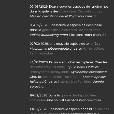
07/03/2026. Deux nouvelles espèces de longicornes
dans la galerie des
Coléoptères Cerambycidae
:
Mesosa curculionoides
et
Phytoecia icterica
.
05/03/2026. Une nouvelle espèce de coccinelle
dans la
galerie des Coléoptères Coccinellidae
:
Vibidia duodecimguttata.
Elles sont maintenant 34.
02/03/2026. Une nouvelle espèce de tenthrède
Macrophya alboannulata
chez les
Hyménoptères
Tenthredinidae
.
24/02/2026. Du nouveau chez les Diptères. Chez les
Nématocères Tipulidae
:
Tipula bezzii.
Chez les
Brachycères Bombyliidae
:
Systoechus ctenopterus
.
Chez les
Brachycères Tephritidae
:
Acanthiophilus
helianthi
. Chez les
Brachycères Faniidae
:
Fannia
coracina
.
19/02/2026. Dans la
galerie des Lépidoptères
Tortricidae
, une nouvelle espèce
Peltochrista sp.
18/02/2026. Une nouvelle espèce dans la
galerie des
Hémiptères Miridae
:
Megaloceroea recticornis.