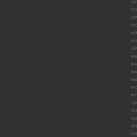
AU
CO
DI
FI
HÉ
HY
LÉ
MA
MA
MA
MA
MO
MY
OD
OI
OI
OI
OI