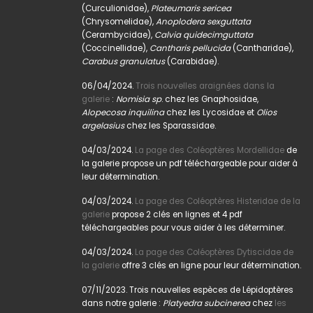
(Curculionidae),
Plateumaris sericea
(Chrysomelidae),
Anoplodera sexguttata
(Cerambycidae),
Calvia quidecimguttata
(Coccinellidae),
Cantharis pellucida
(Cantharidae),
Carabus granulatus
(Carabidae).
06/04/2024.
Trois nouvelles araignées dans la
galerie
:
Nomisia sp
. chez les Gnaphosidae,
Alopecosa inquilina
chez les Lycosidae et
Olios
argelasius
chez les Sparassidae.
04/03/2024.
La page des Coléoptères Mordellidae
de
la galerie propose un pdf téléchargeable pour aider à
leur détermination.
04/03/2024.
La page des Coléoptères Histeridae de la
galerie
propose 2 clés en lignes et 4 pdf
téléchargeables pour vous aider à les déterminer.
04/03/2024.
La page des Coléoptères Dytiscidae de
la galerie
offre 3 clés en ligne pour leur détermination.
07/11/2023. Trois nouvelles espèces de Lépidoptères
dans notre galerie :
Platyedra subcinerea
chez
les