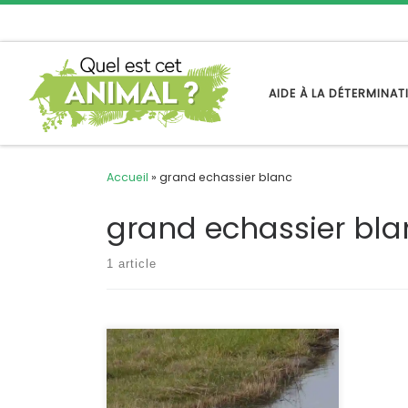
Passer au contenu
AIDE À LA DÉTERMINA
Accueil
»
grand echassier blanc
grand echassier bla
1 article
La spatule blanche (Platalea
leurocodia) est un ciconiiforme tout
comme les cigognes et les ibis. C’est
un grand échassier qui peut mesurer