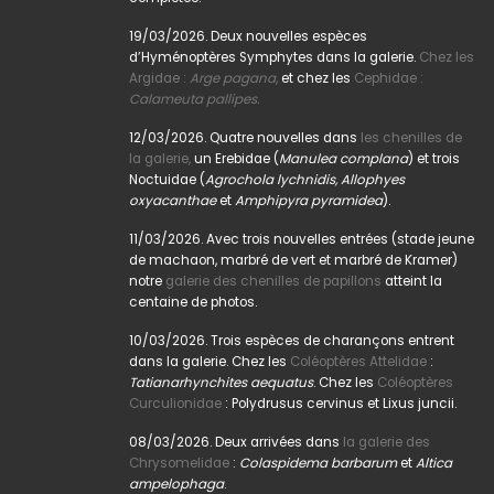
19/03/2026. Deux nouvelles espèces
d’Hyménoptères Symphytes dans la galerie.
Chez les
Argidae :
Arge pagana
,
et chez les
Cephidae :
Calameuta pallipes.
12/03/2026. Quatre nouvelles dans
les chenilles de
la galerie,
un Erebidae (
Manulea complana
) et trois
Noctuidae (
Agrochola lychnidis, Allophyes
oxyacanthae
et
Amphipyra pyramidea
).
11/03/2026. Avec trois nouvelles entrées (stade jeune
de machaon, marbré de vert et marbré de Kramer)
notre
galerie des chenilles de papillons
atteint la
centaine de photos.
10/03/2026. Trois espèces de charançons entrent
dans la galerie. Chez les
Coléoptères Attelidae
:
Tatianarhynchites aequatus
. Chez les
Coléoptères
Curculionidae
: Polydrusus cervinus et Lixus juncii.
08/03/2026. Deux arrivées dans
la galerie des
Chrysomelidae
:
Colaspidema barbarum
et
Altica
ampelophaga
.