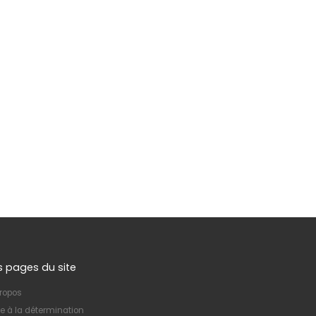
s pages du site
ropos
e à la détermination