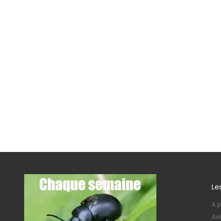
Le
A p
Aid