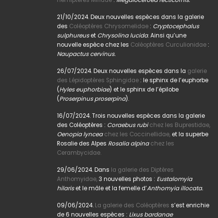
21/10/2024. Deux nouvelles espèces dans la galerie
des
Coléoptères Chrysomelidae
:
Cryptocephalus
sulphureus
et
Chrysolina lucida
. Ainsi qu’une
nouvelle espèce chez les
Coléoptères Curculionidae
:
Naupactus cervinus.
26/07/2024. Deux nouvelles espèces dans la
galerie
des Lépidoptères Sphingidae
: le sphinx de l’euphorbe
(
Hyles euphorbiae
) et le sphinx de l’épilobe
(
Proserpinus proserpina
).
16/07/2024. Trois nouvelles espèces dans la galerie
des Coléoptères :
Coraebus rubi
chez les Buprestidae,
Oenopia lyncea
chez les Coccinellidae,
et la superbe
Rosalie des Alpes
Rosalia alpina
chez les
Cerambycidae.
29/06/2024. Dans
la galerie des Diptères
Anthomyidae,
3 nouvelles photos :
Eustalomyia
hilaris
et le mâle et la femelle d’
Anthomyia illocata.
09/06/2024.
La galerie des Coléoptères
s’est enrichie
de 6 nouvelles espèces :
Lixus bardanae