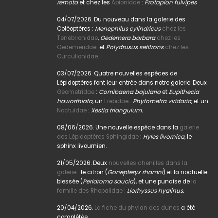
remota
et chez les
Apionidae
:
Protapion fulvipes
04/07/2026. Du nouveau dans la galerie des
Coléoptères :
Menephilus cylindricus
chez les
Tenebrionidae
,
Oedemera barbara
chez les
Oedemeridae
et
Polydrusus setifrons
chez les
Curculionidae.
03/07/2026. Quatre nouvelles espèces de
Lépidoptères font leur entrée dans notre galerie. Deux
Geometridae
:
Comibaena bajularia
et
Eupithecia
haworthiata,
un
Erebidae
:
Phytometra viridaria
, et un
Noctuidae
:
Xestia triangulum.
08/06/2026. Une nouvelle espèce dans la
galerie
des Lépidoptères Sphingidae
:
Hyles livornica,
le
sphinx livournien.
21/05/2026. Deux
nouvelles chenilles dans la
galerie
: le citron (
Gonepteryx rhamni
) et la noctuelle
blessée (
Peridroma saucia
), et une punaise de
la
famille des Rhopalidae :
Liorhyssus hyalinus.
20/04/2026.
La fiche du phylan des dunes
a été
complétée.