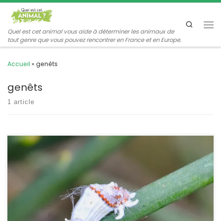
Passer au contenu
Search
Me
Quel est cet animal vous aide à déterminer les animaux de
tout genre que vous pouvez rencontrer en France et en Europe.
Accueil
»
genêts
genêts
1 article
C’est une espèce introduite accidentellement d’Australie et qui
s’attaque principalement aux agrumes. Elle est relativement
polyphage car en France on la rencontre aussi sur les genêts, les
acacias, les robiniers et les Pittosporums. Icerya purchasi
Maskell,1879. POSITION SYSTÉMATIQUE : Insecte, Hémiptère,
Homoptère Famille des Monophlebidae. ETYMOLOGIE :