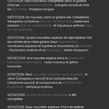
17/07/2026. Deux nouveaux coléoptères dans la galerie.
Chez les
Scarabeidae Rutelidae
:
Anisoplia remota
et chez
les
Apionidae
:
Protapion fulvipes
04/07/2026. Du nouveau dans la galerie des Coléoptères :
Menephilus cylindricus
chez les Tenebrionidae
,
Oedemera
barbara
chez les Oedemeridae
et
Polydrusus setifrons
chez
les Curculionidae.
03/07/2026. Quatre nouvelles espèces de Lépidoptères font
leur entrée dans notre galerie. Deux
Geometridae
:
Comibaena bajularia
et
Eupithecia haworthiata,
un
Erebidae
:
Phytometra viridaria
, et un
Noctuidae
:
Xestia triangulum.
08/06/2026. Une nouvelle espèce dans la
galerie des
Lépidoptères Sphingidae
:
Hyles livornica,
le sphinx
livournien.
21/05/2026. Deux
nouvelles chenilles dans la galerie
: le
citron (
Gonepteryx rhamni
) et la noctuelle blessée
(
Peridroma saucia
), et une punaise de
la famille des
Rhopalidae :
Liorhyssus hyalinus.
20/04/2026.
La fiche du phylan des dunes
a été
complétée.
19/03/2026. Deux nouvelles espèces d’Hyménoptères