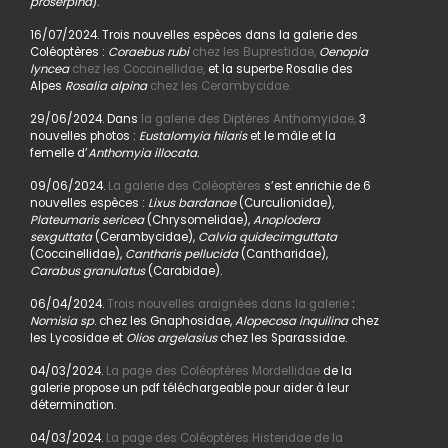
proserpina
).
16/07/2024. Trois nouvelles espèces dans la galerie des
Coléoptères :
Coraebus rubi
chez les Buprestidae,
Oenopia
lyncea
chez les Coccinellidae,
et la superbe Rosalie des
Alpes
Rosalia alpina
chez les Cerambycidae.
29/06/2024. Dans
la galerie des Diptères Anthomyidae,
3
nouvelles photos :
Eustalomyia hilaris
et le mâle et la
femelle d’
Anthomyia illocata.
09/06/2024.
La galerie des Coléoptères
s’est enrichie de 6
nouvelles espèces :
Lixus bardanae
(Curculionidae),
Plateumaris sericea
(Chrysomelidae),
Anoplodera
sexguttata
(Cerambycidae),
Calvia quidecimguttata
(Coccinellidae),
Cantharis pellucida
(Cantharidae),
Carabus granulatus
(Carabidae).
06/04/2024.
Trois nouvelles araignées dans la galerie
:
Nomisia sp
. chez les Gnaphosidae,
Alopecosa inquilina
chez
les Lycosidae et
Olios argelasius
chez les Sparassidae.
04/03/2024.
La page des Coléoptères Mordellidae
de la
galerie propose un pdf téléchargeable pour aider à leur
détermination.
04/03/2024.
La page des Coléoptères Histeridae de la