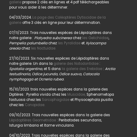
galerie
propose 2 clés en lignes et 4 pdf téléchargeables
pour vous aider à les déterminer.
04/03/2024.
La page des Coléoptères Dytiscidae de la
galerie
offre 3 clés en ligne pour leur détermination.
07/11/2023. Trois nouvelles espèces de Lépidoptères dans
notre galerie :
Platyedra subcinerea
chez
les Gelichiidae
,
Pempelia palumbella
chez
les Pyralidae
et
Xylocampa
areola
chez
les Noctuidae.
27/10/2023. Six nouvelles espèces de Lépidoptères dans
notre galerie. Un dans la
galerie des Notodontidae
:
Spatalia argentina,
et 5 dans
la galerie des Erebidae
:
Arctia
testudinaria, Odice jucunda, Odice suava, Catocala
nymphogoga et Ocneria rubea
.
15/10/2023. trois nouvelles espèces dans la galerie des
Diptères : Pyrellia vivida chez les
Muscidae,
Sphenometopa
fastuosa chez les
Sarcophagidae
et Physocephala pusilla
chez les
Conopidae.
09/10/2023. Trois nouvelles espèces dans la galerie des
Lépidoptères Geometridae
: Peribatodes secundaria,
Isturgia limbaria et Itame vincularia.
04/10/2023. Trois nouvelles espèces dans la galerie des