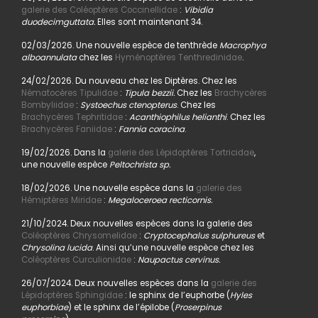
galerie des Coléoptères Coccinellidae
:
Vibidia
duodecimguttata.
Elles sont maintenant 34.
02/03/2026. Une nouvelle espèce de tenthrède
Macrophya
alboannulata
chez les
Hyménoptères Tenthredinidae
.
24/02/2026. Du nouveau chez les Diptères. Chez les
Nématocères Tipulidae
:
Tipula bezzii.
Chez les
Brachycères
Bombyliidae
:
Systoechus ctenopterus
. Chez les
Brachycères Tephritidae
:
Acanthiophilus helianthi
. Chez les
Brachycères Faniidae
:
Fannia coracina
.
19/02/2026. Dans la
galerie des Lépidoptères Tortricidae
,
une nouvelle espèce
Peltochrista sp.
18/02/2026. Une nouvelle espèce dans la
galerie des
Hémiptères Miridae
:
Megaloceroea recticornis.
21/10/2024. Deux nouvelles espèces dans la galerie des
Coléoptères Chrysomelidae
:
Cryptocephalus sulphureus
et
Chrysolina lucida
. Ainsi qu’une nouvelle espèce chez les
Coléoptères Curculionidae
:
Naupactus cervinus.
26/07/2024. Deux nouvelles espèces dans la
galerie des
Lépidoptères Sphingidae
: le sphinx de l’euphorbe (
Hyles
euphorbiae
) et le sphinx de l’épilobe (
Proserpinus