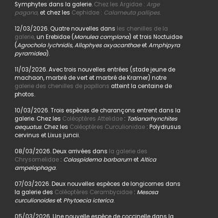
Symphytes dans la galerie.
Chez les Argidae :
Arge
pagana
,
et chez les
Cephidae :
Calameuta pallipes.
12/03/2026. Quatre nouvelles dans
les chenilles de la
galerie,
un Erebidae (
Manulea complana
) et trois Noctuidae
(
Agrochola lychnidis, Allophyes oxyacanthae
et
Amphipyra
pyramidea
).
11/03/2026. Avec trois nouvelles entrées (stade jeune de
machaon, marbré de vert et marbré de Kramer) notre
galerie des chenilles de papillons
atteint la centaine de
photos.
10/03/2026. Trois espèces de charançons entrent dans la
galerie. Chez les
Coléoptères Attelidae
:
Tatianarhynchites
aequatus
. Chez les
Coléoptères Curculionidae
: Polydrusus
cervinus et Lixus juncii.
08/03/2026. Deux arrivées dans
la galerie des
Chrysomelidae
:
Colaspidema barbarum
et
Altica
ampelophaga
.
07/03/2026. Deux nouvelles espèces de longicornes dans
la galerie des
Coléoptères Cerambycidae
:
Mesosa
curculionoides
et
Phytoecia icterica
.
05/03/2026. Une nouvelle espèce de coccinelle dans la