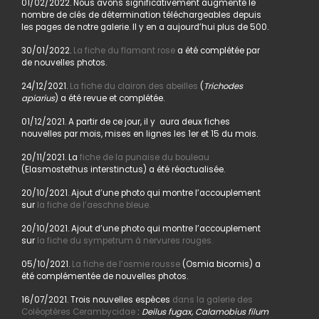
01/02/2022. Nous avons significativement augmenté le
nombre de clés de détermination téléchargeables depuis
les pages de notre galerie. Il y en a aujourd’hui plus de 500.
30/01/2022.
La fiche du flamant rose
a été complétée par
de nouvelles photos.
24/12/2021.
La fiche du clairon des abeilles
(
Trichodes
apiarius
) a été revue et complétée.
01/12/2021. A partir de ce jour, il y aura deux fiches
nouvelles par mois, mises en lignes les 1er et 15 du mois.
20/11/2021. La
fiche de la punaise du bouleau
(Elasmostethus interstinctus) a été réactualisée.
20/10/2021. Ajout d’une photo qui montre l’accouplement
sur
la fiche de l’aeschne bleue.
20/10/2021. Ajout d’une photo qui montre l’accouplement
sur
la fiche du sympetrum à nervures rouges.
05/10/2021.
La fiche de l’osmie rousse
(Osmia bicornis) a
été complémentée de nouvelles photos.
16/07/2021. Trois nouvelles espèces
dans la galerie des
Coléoptères Cerambycidae
:
Deilus fugax, Calamobius filum