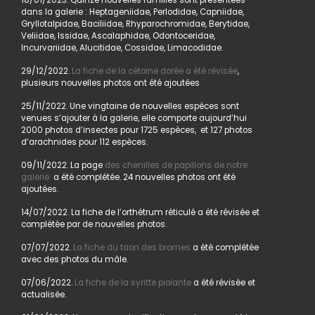
18/01/2023. Quinze nouvelles familles sont présentées
dans la galerie : Heptageniidae, Perlodidae, Capniidae,
Gryllotalpidae, Baciliidae, Rhyparochromidae, Berytidae,
Veliidae, Issidae, Ascalaphidae, Odontoceridae,
Incurvariidae, Alucitidae, Cossidae, Limacodidae.
29/12/2022.
La fiche de la cétoine dorée a été révisée
,
plusieurs nouvelles photos ont été ajoutées
25/11/2022. Une vingtaine de nouvelles espèces sont
venues s’ajouter à la galerie, elle comporte aujourd’hui
2000 photos d’insectes pour 1725 espèces, et 127 photos
d’arachnides pour 112 espèces.
09/11/2022. La page
des chenilles de papillons de notre
galerie
a été complétée. 24 nouvelles photos ont été
ajoutées.
14/07/2022. La fiche de l’orthétrum réticulé a été révisée et
complétée par de nouvelles photos.
07/07/2022.
La fiche du taon des bromes
a été complétée
avec des photos du mâle.
07/06/2022.
La fiche de la syritte piolante
a été révisée et
actualisée.