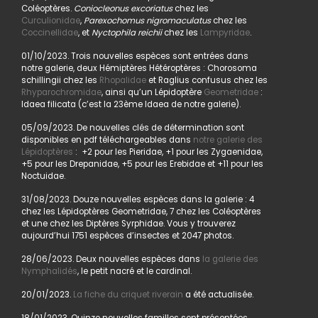
Coléoptères.
Coniocleonus excoriatus
chez les
Curculionidae
,
Parexochomus nigromaculatus
chez les
Coccinellidae
, et
Nyctophila reichii
chez les
Lampyridae
.
01/10/2023. Trois nouvelles espèces sont entrées dans
notre galerie, deux Hémiptères Hétéroptères : Chorosoma
schillingii chez les
Rhopalidae
et Raglius confusus chez les
Rhyparochromidae
, ainsi qu’un Lépidoptère
Geometridae
:
Idaea filicata (c’est la 23ème Idaea de notre galerie).
05/09/2023. De nouvelles clés de détermination sont
disponibles en pdf téléchargeables dans
notre galerie des
Lépidoptères
: +2 pour les Pieridae, +1 pour les Zygaenidae,
+5 pour les Drepanidae, +5 pour les Erebidae et +11 pour les
Noctuidae.
31/08/2023. Douze nouvelles espèces dans la galerie : 4
chez les Lépidoptères Geometridae, 7 chez les Coléoptères
et une chez les Diptères Syrphidae. Vous y trouverez
aujourd’hui 1751 espèces d’insectes et 2047 photos.
28/06/2023. Deux nouvelles espèces dans
la galerie des
Nymphalidés
, le petit nacré et le cardinal.
20/01/2023.
La fiche du criquet riverain
a été actualisée.