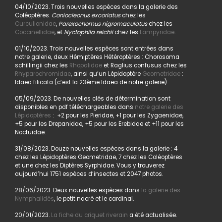
04/10/2023. Trois nouvelles espèces dans la galerie des
Coléoptères.
Coniocleonus excoriatus
chez les
Curculionidae
,
Parexochomus nigromaculatus
chez les
Coccinellidae
, et
Nyctophila reichii
chez les
Lampyridae
.
01/10/2023. Trois nouvelles espèces sont entrées dans
notre galerie, deux Hémiptères Hétéroptères : Chorosoma
schillingii chez les
Rhopalidae
et Raglius confusus chez les
Rhyparochromidae
, ainsi qu’un Lépidoptère
Geometridae
:
Idaea filicata (c’est la 23ème Idaea de notre galerie).
05/09/2023. De nouvelles clés de détermination sont
disponibles en pdf téléchargeables dans
notre galerie des
Lépidoptères
: +2 pour les Pieridae, +1 pour les Zygaenidae,
+5 pour les Drepanidae, +5 pour les Erebidae et +11 pour les
Noctuidae.
31/08/2023. Douze nouvelles espèces dans la galerie : 4
chez les Lépidoptères Geometridae, 7 chez les Coléoptères
et une chez les Diptères Syrphidae. Vous y trouverez
aujourd’hui 1751 espèces d’insectes et 2047 photos.
28/06/2023. Deux nouvelles espèces dans
la galerie des
Nymphalidés
, le petit nacré et le cardinal.
20/01/2023.
La fiche du criquet riverain
a été actualisée.