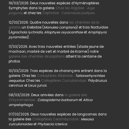
19/03/2026. Deux nouvelles espèces d’Hyménoptères
Symphytes dans la galerie.
Chez les Argidae :
Arge
pagana
,
et chez les
Cephidae :
Calameuta pallipes.
12/03/2026. Quatre nouvelles dans
les chenilles de la
galerie,
un Erebidae (
Manulea complana
) et trois Noctuidae
(
Agrochola lychnidis, Allophyes oxyacanthae
et
Amphipyra
pyramidea
).
11/03/2026. Avec trois nouvelles entrées (stade jeune de
machaon, marbré de vert et marbré de Kramer) notre
galerie des chenilles de papillons
atteint la centaine de
photos.
10/03/2026. Trois espèces de charançons entrent dans la
galerie. Chez les
Coléoptères Attelidae
:
Tatianarhynchites
aequatus
. Chez les
Coléoptères Curculionidae
: Polydrusus
cervinus et Lixus juncii.
08/03/2026. Deux arrivées dans
la galerie des
Chrysomelidae
:
Colaspidema barbarum
et
Altica
ampelophaga
.
07/03/2026. Deux nouvelles espèces de longicornes dans
la galerie des
Coléoptères Cerambycidae
:
Mesosa
curculionoides
et
Phytoecia icterica
.