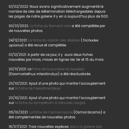
01/02/2022. Nous avons significativement augmenté le
nombre de clés de détermination téléchargeables depuis
les pages de notre galerie. Il y en a aujourd’hui plus de 500.
30/01/2022.
La fiche du flamant rose
a été complétée par
de nouvelles photos.
24/12/2021.
La fiche du clairon des abeilles
(
Trichodes
apiarius
) a été revue et complétée.
01/12/2021. A partir de ce jour, il y aura deux fiches
nouvelles par mois, mises en lignes les 1er et 15 du mois.
20/11/2021. La
fiche de la punaise du bouleau
(Elasmostethus interstinctus) a été réactualisée.
20/10/2021. Ajout d’une photo qui montre l’accouplement
sur
la fiche de l’aeschne bleue.
20/10/2021. Ajout d’une photo qui montre l’accouplement
sur
la fiche du sympetrum à nervures rouges.
05/10/2021.
La fiche de l’osmie rousse
(Osmia bicornis) a
été complémentée de nouvelles photos.
16/07/2021. Trois nouvelles espèces
dans la galerie des