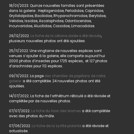
18/01/2023. Quinze nouvelles familles sont présentées
dans la galerie : Heptageniidae, Perlodidae, Capniidae,
Gryllotalpidae, Baciliidae, Rhyparochromidae, Berytidae,
Veliidae, Issidae, Ascalaphidae, Odontoceridae,
Incurvariidae, Alucitidae, Cossidae, Limacodidae.
29/12/2022.
La fiche de la cétoine dorée a été révisée
,
plusieurs nouvelles photos ont été ajoutées
25/11/2022. Une vingtaine de nouvelles espèces sont
venues s’ajouter à la galerie, elle comporte aujourd’hui
2000 photos d’insectes pour 1725 espèces, et 127 photos
d’arachnides pour 112 espèces.
09/11/2022. La page
des chenilles de papillons de notre
galerie
a été complétée. 24 nouvelles photos ont été
ajoutées.
14/07/2022. La fiche de l’orthétrum réticulé a été révisée et
complétée par de nouvelles photos.
07/07/2022.
La fiche du taon des bromes
a été complétée
avec des photos du mâle.
07/06/2022.
La fiche de la syritte piolante
a été révisée et
actualisée.