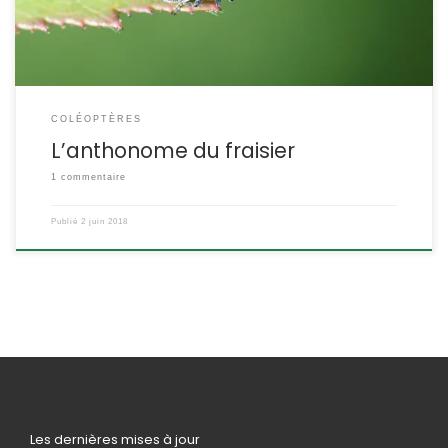
sur les […]
COLÉOPTÈRES
L’anthonome du fraisier
1 commentaire
Publié
2 juin 2018
Les dernières mises à jour