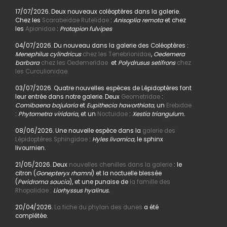
17/07/2026. Deux nouveaux coléoptères dans la galerie.
Chez les
Scarabeidae Rutelidae
:
Anisoplia remota
et chez
les
Apionidae
:
Protapion fulvipes
04/07/2026. Du nouveau dans la galerie des Coléoptères :
Menephilus cylindricus
chez les Tenebrionidae
,
Oedemera
barbara
chez les Oedemeridae
et
Polydrusus setifrons
chez
les Curculionidae.
03/07/2026. Quatre nouvelles espèces de Lépidoptères font
leur entrée dans notre galerie. Deux
Geometridae
:
Comibaena bajularia
et
Eupithecia haworthiata,
un
Erebidae
:
Phytometra viridaria
, et un
Noctuidae
:
Xestia triangulum.
08/06/2026. Une nouvelle espèce dans la
galerie des
Lépidoptères Sphingidae
:
Hyles livornica,
le sphinx
livournien.
21/05/2026. Deux
nouvelles chenilles dans la galerie
: le
citron (
Gonepteryx rhamni
) et la noctuelle blessée
(
Peridroma saucia
), et une punaise de
la famille des
Rhopalidae :
Liorhyssus hyalinus.
20/04/2026.
La fiche du phylan des dunes
a été
complétée.