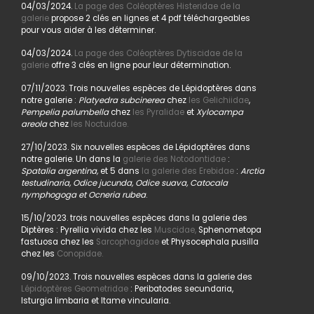
04/03/2024.
La page des Coléoptères Histeridae de la
galerie
propose 2 clés en lignes et 4 pdf téléchargeables
pour vous aider à les déterminer.
04/03/2024.
La page des Coléoptères Dytiscidae de la
galerie
offre 3 clés en ligne pour leur détermination.
07/11/2023. Trois nouvelles espèces de Lépidoptères dans
notre galerie :
Platyedra subcinerea
chez
les Gelichiidae
,
Pempelia palumbella
chez
les Pyralidae
et
Xylocampa
areola
chez
les Noctuidae.
27/10/2023. Six nouvelles espèces de Lépidoptères dans
notre galerie. Un dans la
galerie des Notodontidae
:
Spatalia argentina,
et 5 dans
la galerie des Erebidae
:
Arctia
testudinaria, Odice jucunda, Odice suava, Catocala
nymphogoga et Ocneria rubea
.
15/10/2023. trois nouvelles espèces dans la galerie des
Diptères : Pyrellia vivida chez les
Muscidae,
Sphenometopa
fastuosa chez les
Sarcophagidae
et Physocephala pusilla
chez les
Conopidae.
09/10/2023. Trois nouvelles espèces dans la galerie des
Lépidoptères Geometridae
: Peribatodes secundaria,
Isturgia limbaria et Itame vincularia.