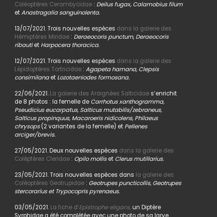
Coléoptères Cerambycidae
:
Deilus fugax, Calamobius filum
et
Anastragalia sanguinolenta.
13/07/2021. Trois nouvelles espèces
dans la galerie des
Hémiptères Miridae
:
Deraeocoris punctum, Deraeocoris
ribauti
et
Harpocera thoracica.
12/07/2021. Trois nouvelles espèces
dans la galerie des
Lépidoptères Tortricidae
:
Agapeta hamana, Clepsis
consimilana
et
Lozotaeniodes formosana.
22/06/2021.
La galerie des Araignées Salticidae
s’enrichit
de 8 photos : la femelle de
Carrhotus xanthogramma,
Pseudicius eucarpatus, Salticus mutabilis/zebraneus,
Salticus propinquus, Macaroeris nidicolens, Philaeus
chrysops
(2 variantes de la femelle) et
Pellenes
arciger/brevis.
27/05/2021. Deux nouvelles espèces
dans la galerie des
Coléptères Cleridae
:
Opilo mollis
et
Clerus mutillarius.
23/05/2021. Trois nouvelles espèces dans
la galerie des
Coléoptères Geotrupidae
:
Geotrupes puncticollis, Geotrupes
stercorarius et Trypocopris pyrenaeus.
03/05/2021.
La fiche d’
Epistrophe eligans,
un Diptère
Syrphidae a été complétée avec une photo de sa larve.