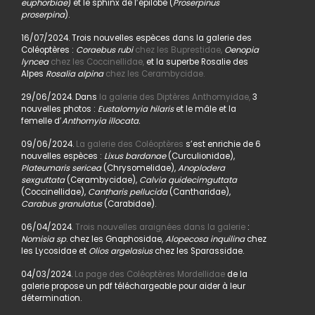
euphorbiae
) et le sphinx de l’épilobe (
Proserpinus
proserpina
).
16/07/2024. Trois nouvelles espèces dans la galerie des
Coléoptères :
Coraebus rubi
chez les Buprestidae,
Oenopia
lyncea
chez les Coccinellidae,
et la superbe Rosalie des
Alpes
Rosalia alpina
chez les Cerambycidae.
29/06/2024. Dans
la galerie des Diptères Anthomyidae,
3
nouvelles photos :
Eustalomyia hilaris
et le mâle et la
femelle d’
Anthomyia illocata.
09/06/2024.
La galerie des Coléoptères
s’est enrichie de 6
nouvelles espèces :
Lixus bardanae
(Curculionidae),
Plateumaris sericea
(Chrysomelidae),
Anoplodera
sexguttata
(Cerambycidae),
Calvia quidecimguttata
(Coccinellidae),
Cantharis pellucida
(Cantharidae),
Carabus granulatus
(Carabidae).
06/04/2024.
Trois nouvelles araignées dans la galerie
:
Nomisia sp
. chez les Gnaphosidae,
Alopecosa inquilina
chez
les Lycosidae et
Olios argelasius
chez les Sparassidae.
04/03/2024.
La page des Coléoptères Mordellidae
de la
galerie propose un pdf téléchargeable pour aider à leur
détermination.