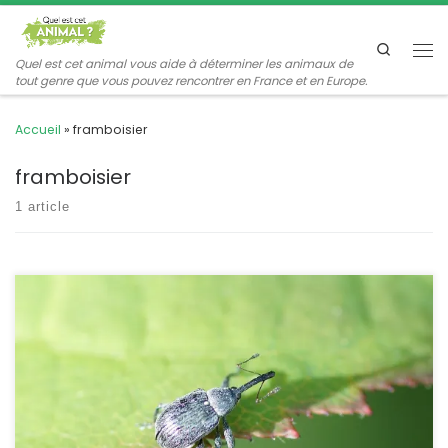
Passer au contenu
Search
Me
Quel est cet animal vous aide à déterminer les animaux de
tout genre que vous pouvez rencontrer en France et en Europe.
Accueil
»
framboisier
framboisier
1 article
C’est un minuscule charançon qui peut faire de gros dégâts sur
les fraisiers ou les framboisiers mais je le trouve le plus souvent
dans mes asters ou mes marguerites. Anthonomus rubi
Herbst,1795 L’anthonome du framboisier Le coupe-bouton
POSITION SYSTÉMATIQUE : Insecte Coléoptère Famille des
Curculionidae ETYMOLOGIE : Anthonomus veut dire « qui pature