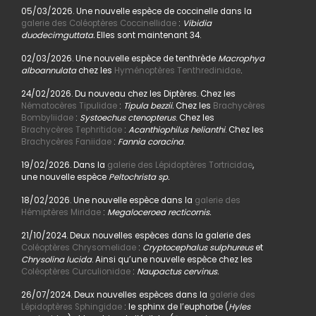
05/03/2026. Une nouvelle espèce de coccinelle dans la
galerie des Coléoptères Coccinellidae
:
Vibidia
duodecimguttata.
Elles sont maintenant 34.
02/03/2026. Une nouvelle espèce de tenthrède
Macrophya
alboannulata
chez les
Hyménoptères Tenthredinidae
.
24/02/2026. Du nouveau chez les Diptères. Chez les
Nématocères Tipulidae
:
Tipula bezzii.
Chez les
Brachycères
Bombyliidae
:
Systoechus ctenopterus
. Chez les
Brachycères Tephritidae
:
Acanthiophilus helianthi
. Chez les
Brachycères Faniidae
:
Fannia coracina
.
19/02/2026. Dans la
galerie des Lépidoptères Tortricidae
,
une nouvelle espèce
Peltochrista sp.
18/02/2026. Une nouvelle espèce dans la
galerie des
Hémiptères Miridae
:
Megaloceroea recticornis.
21/10/2024. Deux nouvelles espèces dans la galerie des
Coléoptères Chrysomelidae
:
Cryptocephalus sulphureus
et
Chrysolina lucida
. Ainsi qu’une nouvelle espèce chez les
Coléoptères Curculionidae
:
Naupactus cervinus.
26/07/2024. Deux nouvelles espèces dans la
galerie des
Lépidoptères Sphingidae
: le sphinx de l’euphorbe (
Hyles