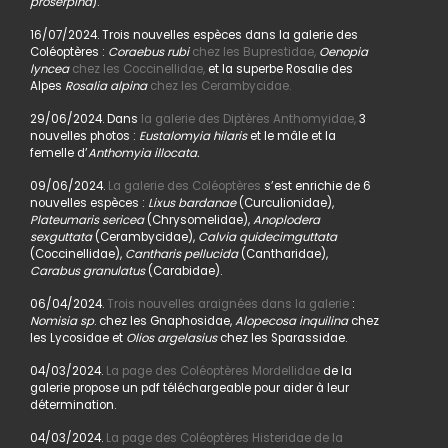
proserpina
).
16/07/2024. Trois nouvelles espèces dans la galerie des
Coléoptères :
Coraebus rubi
chez les Buprestidae,
Oenopia
lyncea
chez les Coccinellidae,
et la superbe Rosalie des
Alpes
Rosalia alpina
chez les Cerambycidae.
29/06/2024. Dans
la galerie des Diptères Anthomyidae,
3
nouvelles photos :
Eustalomyia hilaris
et le mâle et la
femelle d’
Anthomyia illocata.
09/06/2024.
La galerie des Coléoptères
s’est enrichie de 6
nouvelles espèces :
Lixus bardanae
(Curculionidae),
Plateumaris sericea
(Chrysomelidae),
Anoplodera
sexguttata
(Cerambycidae),
Calvia quidecimguttata
(Coccinellidae),
Cantharis pellucida
(Cantharidae),
Carabus granulatus
(Carabidae).
06/04/2024.
Trois nouvelles araignées dans la galerie
:
Nomisia sp
. chez les Gnaphosidae,
Alopecosa inquilina
chez
les Lycosidae et
Olios argelasius
chez les Sparassidae.
04/03/2024.
La page des Coléoptères Mordellidae
de la
galerie propose un pdf téléchargeable pour aider à leur
détermination.
04/03/2024.
La page des Coléoptères Histeridae de la