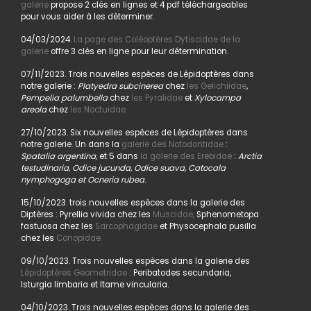
galerie
propose 2 clés en lignes et 4 pdf téléchargeables
pour vous aider à les déterminer.
04/03/2024.
La page des Coléoptères Dytiscidae de la
galerie
offre 3 clés en ligne pour leur détermination.
07/11/2023. Trois nouvelles espèces de Lépidoptères dans
notre galerie :
Platyedra subcinerea
chez
les Gelichiidae
,
Pempelia palumbella
chez
les Pyralidae
et
Xylocampa
areola
chez
les Noctuidae.
27/10/2023. Six nouvelles espèces de Lépidoptères dans
notre galerie. Un dans la
galerie des Notodontidae
:
Spatalia argentina,
et 5 dans
la galerie des Erebidae
:
Arctia
testudinaria, Odice jucunda, Odice suava, Catocala
nymphogoga et Ocneria rubea
.
15/10/2023. trois nouvelles espèces dans la galerie des
Diptères : Pyrellia vivida chez les
Muscidae,
Sphenometopa
fastuosa chez les
Sarcophagidae
et Physocephala pusilla
chez les
Conopidae.
09/10/2023. Trois nouvelles espèces dans la galerie des
Lépidoptères Geometridae
: Peribatodes secundaria,
Isturgia limbaria et Itame vincularia.
04/10/2023. Trois nouvelles espèces dans la galerie des