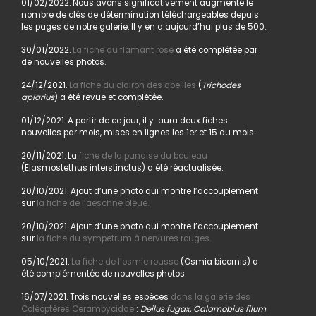
01/02/2022. Nous avons significativement augmenté le
nombre de clés de détermination téléchargeables depuis
les pages de notre galerie. Il y en a aujourd’hui plus de 500.
30/01/2022.
La fiche du flamant rose
a été complétée par
de nouvelles photos.
24/12/2021.
La fiche du clairon des abeilles
(
Trichodes
apiarius
) a été revue et complétée.
01/12/2021. A partir de ce jour, il y aura deux fiches
nouvelles par mois, mises en lignes les 1er et 15 du mois.
20/11/2021. La
fiche de la punaise du bouleau
(Elasmostethus interstinctus) a été réactualisée.
20/10/2021. Ajout d’une photo qui montre l’accouplement
sur
la fiche de l’aeschne bleue.
20/10/2021. Ajout d’une photo qui montre l’accouplement
sur
la fiche du sympetrum à nervures rouges.
05/10/2021.
La fiche de l’osmie rousse
(Osmia bicornis) a
été complémentée de nouvelles photos.
16/07/2021. Trois nouvelles espèces
dans la galerie des
Coléoptères Cerambycidae
:
Deilus fugax, Calamobius filum