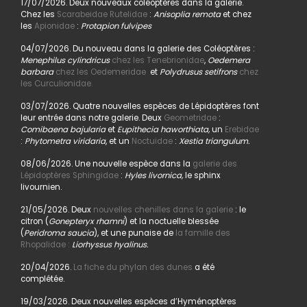
17/07/2026. Deux nouveaux coléoptères dans la galerie.
Chez les
Scarabeidae Rutelidae
:
Anisoplia remota
et chez
les
Apionidae
:
Protapion fulvipes
04/07/2026. Du nouveau dans la galerie des Coléoptères :
Menephilus cylindricus
chez les Tenebrionidae
,
Oedemera
barbara
chez les Oedemeridae
et
Polydrusus setifrons
chez
les Curculionidae.
03/07/2026. Quatre nouvelles espèces de Lépidoptères font
leur entrée dans notre galerie. Deux
Geometridae
:
Comibaena bajularia
et
Eupithecia haworthiata,
un
Erebidae
:
Phytometra viridaria
, et un
Noctuidae
:
Xestia triangulum.
08/06/2026. Une nouvelle espèce dans la
galerie des
Lépidoptères Sphingidae
:
Hyles livornica,
le sphinx
livournien.
21/05/2026. Deux
nouvelles chenilles dans la galerie
: le
citron (
Gonepteryx rhamni
) et la noctuelle blessée
(
Peridroma saucia
), et une punaise de
la famille des
Rhopalidae :
Liorhyssus hyalinus.
20/04/2026.
La fiche du phylan des dunes
a été
complétée.
19/03/2026. Deux nouvelles espèces d’Hyménoptères