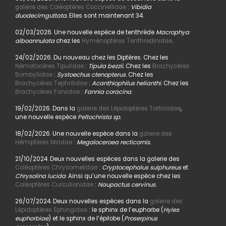
galerie des Coléoptères Coccinellidae
:
Vibidia
duodecimguttata.
Elles sont maintenant 34.
02/03/2026. Une nouvelle espèce de tenthrède
Macrophya
alboannulata
chez les
Hyménoptères Tenthredinidae
.
24/02/2026. Du nouveau chez les Diptères. Chez les
Nématocères Tipulidae
:
Tipula bezzii.
Chez les
Brachycères
Bombyliidae
:
Systoechus ctenopterus
. Chez les
Brachycères Tephritidae
:
Acanthiophilus helianthi
. Chez les
Brachycères Faniidae
:
Fannia coracina
.
19/02/2026. Dans la
galerie des Lépidoptères Tortricidae
,
une nouvelle espèce
Peltochrista sp.
18/02/2026. Une nouvelle espèce dans la
galerie des
Hémiptères Miridae
:
Megaloceroea recticornis.
21/10/2024. Deux nouvelles espèces dans la galerie des
Coléoptères Chrysomelidae
:
Cryptocephalus sulphureus
et
Chrysolina lucida
. Ainsi qu’une nouvelle espèce chez les
Coléoptères Curculionidae
:
Naupactus cervinus.
26/07/2024. Deux nouvelles espèces dans la
galerie des
Lépidoptères Sphingidae
: le sphinx de l’euphorbe (
Hyles
euphorbiae
) et le sphinx de l’épilobe (
Proserpinus