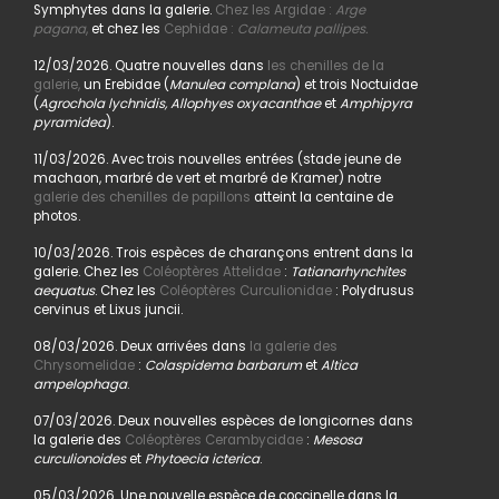
Symphytes dans la galerie.
Chez les Argidae :
Arge
pagana
,
et chez les
Cephidae :
Calameuta pallipes.
12/03/2026. Quatre nouvelles dans
les chenilles de la
galerie,
un Erebidae (
Manulea complana
) et trois Noctuidae
(
Agrochola lychnidis, Allophyes oxyacanthae
et
Amphipyra
pyramidea
).
11/03/2026. Avec trois nouvelles entrées (stade jeune de
machaon, marbré de vert et marbré de Kramer) notre
galerie des chenilles de papillons
atteint la centaine de
photos.
10/03/2026. Trois espèces de charançons entrent dans la
galerie. Chez les
Coléoptères Attelidae
:
Tatianarhynchites
aequatus
. Chez les
Coléoptères Curculionidae
: Polydrusus
cervinus et Lixus juncii.
08/03/2026. Deux arrivées dans
la galerie des
Chrysomelidae
:
Colaspidema barbarum
et
Altica
ampelophaga
.
07/03/2026. Deux nouvelles espèces de longicornes dans
la galerie des
Coléoptères Cerambycidae
:
Mesosa
curculionoides
et
Phytoecia icterica
.
05/03/2026. Une nouvelle espèce de coccinelle dans la