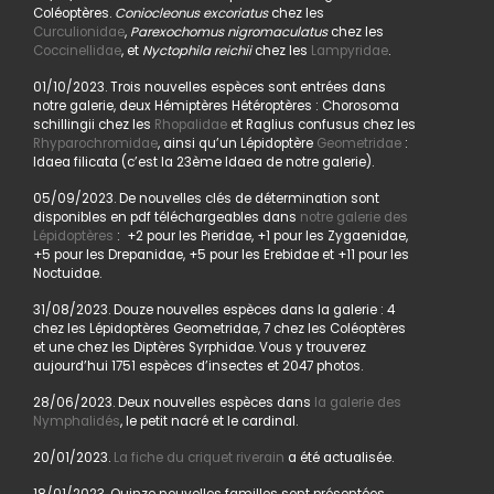
Coléoptères.
Coniocleonus excoriatus
chez les
Curculionidae
,
Parexochomus nigromaculatus
chez les
Coccinellidae
, et
Nyctophila reichii
chez les
Lampyridae
.
01/10/2023. Trois nouvelles espèces sont entrées dans
notre galerie, deux Hémiptères Hétéroptères : Chorosoma
schillingii chez les
Rhopalidae
et Raglius confusus chez les
Rhyparochromidae
, ainsi qu’un Lépidoptère
Geometridae
:
Idaea filicata (c’est la 23ème Idaea de notre galerie).
05/09/2023. De nouvelles clés de détermination sont
disponibles en pdf téléchargeables dans
notre galerie des
Lépidoptères
: +2 pour les Pieridae, +1 pour les Zygaenidae,
+5 pour les Drepanidae, +5 pour les Erebidae et +11 pour les
Noctuidae.
31/08/2023. Douze nouvelles espèces dans la galerie : 4
chez les Lépidoptères Geometridae, 7 chez les Coléoptères
et une chez les Diptères Syrphidae. Vous y trouverez
aujourd’hui 1751 espèces d’insectes et 2047 photos.
28/06/2023. Deux nouvelles espèces dans
la galerie des
Nymphalidés
, le petit nacré et le cardinal.
20/01/2023.
La fiche du criquet riverain
a été actualisée.