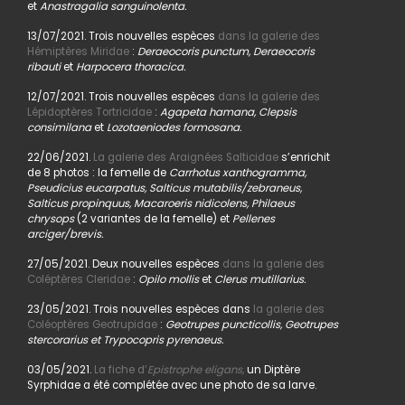
et
Anastragalia sanguinolenta.
13/07/2021. Trois nouvelles espèces
dans la galerie des
Hémiptères Miridae
:
Deraeocoris punctum, Deraeocoris
ribauti
et
Harpocera thoracica.
12/07/2021. Trois nouvelles espèces
dans la galerie des
Lépidoptères Tortricidae
:
Agapeta hamana, Clepsis
consimilana
et
Lozotaeniodes formosana.
22/06/2021.
La galerie des Araignées Salticidae
s’enrichit
de 8 photos : la femelle de
Carrhotus xanthogramma,
Pseudicius eucarpatus, Salticus mutabilis/zebraneus,
Salticus propinquus, Macaroeris nidicolens, Philaeus
chrysops
(2 variantes de la femelle) et
Pellenes
arciger/brevis.
27/05/2021. Deux nouvelles espèces
dans la galerie des
Coléptères Cleridae
:
Opilo mollis
et
Clerus mutillarius.
23/05/2021. Trois nouvelles espèces dans
la galerie des
Coléoptères Geotrupidae
:
Geotrupes puncticollis, Geotrupes
stercorarius et Trypocopris pyrenaeus.
03/05/2021.
La fiche d’
Epistrophe eligans,
un Diptère
Syrphidae a été complétée avec une photo de sa larve.