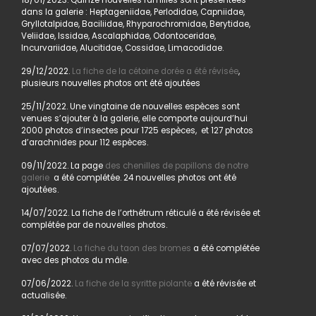
18/01/2023. Quinze nouvelles familles sont présentées
dans la galerie : Heptageniidae, Perlodidae, Capniidae,
Gryllotalpidae, Baciliidae, Rhyparochromidae, Berytidae,
Veliidae, Issidae, Ascalaphidae, Odontoceridae,
Incurvariidae, Alucitidae, Cossidae, Limacodidae.
29/12/2022.
La fiche de la cétoine dorée a été révisée
,
plusieurs nouvelles photos ont été ajoutées
25/11/2022. Une vingtaine de nouvelles espèces sont
venues s’ajouter à la galerie, elle comporte aujourd’hui
2000 photos d’insectes pour 1725 espèces, et 127 photos
d’arachnides pour 112 espèces.
09/11/2022. La page
des chenilles de papillons de notre
galerie
a été complétée. 24 nouvelles photos ont été
ajoutées.
14/07/2022. La fiche de l’orthétrum réticulé a été révisée et
complétée par de nouvelles photos.
07/07/2022.
La fiche du taon des bromes
a été complétée
avec des photos du mâle.
07/06/2022.
La fiche de la syritte piolante
a été révisée et
actualisée.