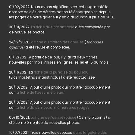
01/02/2022. Nous avons significativement augmenté le
nombre de clés de détermination téléchargeables depuis
les pages de notre galerie. Il y en a aujourd’hui plus de 500.
30/01/2022.
La fiche du flamant rose
a été complétée par
de nouvelles photos.
24/12/2021.
La fiche du clairon des abeilles
(
Trichodes
apiarius
) a été revue et complétée.
01/12/2021. A partir de ce jour, il y aura deux fiches
nouvelles par mois, mises en lignes les 1er et 15 du mois.
20/11/2021. La
fiche de la punaise du bouleau
(Elasmostethus interstinctus) a été réactualisée.
20/10/2021. Ajout d’une photo qui montre l’accouplement
sur
la fiche de l’aeschne bleue.
20/10/2021. Ajout d’une photo qui montre l’accouplement
sur
la fiche du sympetrum à nervures rouges.
05/10/2021.
La fiche de l’osmie rousse
(Osmia bicornis) a
été complémentée de nouvelles photos.
16/07/2021. Trois nouvelles espèces
dans la galerie des