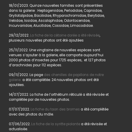
18/01/2023. Quinze nouvelles familles sont présentées
dans la galerie : Heptageniidae, Perlodidae, Capniidae,
Gryllotalpidae, Baciliidae, Rhyparochromidae, Berytidae,
Veliidae, Issidae, Ascalaphidae, Odontoceridae,
Incurvariidae, Alucitidae, Cossidae, Limacodidae.
29/12/2022.
La fiche de la cétoine dorée a été révisée
,
plusieurs nouvelles photos ont été ajoutées
25/11/2022. Une vingtaine de nouvelles espèces sont
venues s’ajouter à la galerie, elle comporte aujourd’hui
2000 photos d’insectes pour 1725 espèces, et 127 photos
d’arachnides pour 112 espèces.
09/11/2022. La page
des chenilles de papillons de notre
galerie
a été complétée. 24 nouvelles photos ont été
ajoutées.
14/07/2022. La fiche de l’orthétrum réticulé a été révisée et
complétée par de nouvelles photos.
07/07/2022.
La fiche du taon des bromes
a été complétée
avec des photos du mâle.
07/06/2022.
La fiche de la syritte piolante
a été révisée et
actualisée.