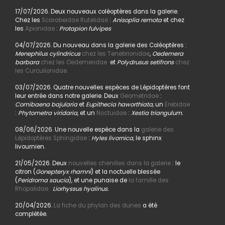
17/07/2026. Deux nouveaux coléoptères dans la galerie.
Chez les
Scarabeidae Rutelidae
:
Anisoplia remota
et chez
les
Apionidae
:
Protapion fulvipes
04/07/2026. Du nouveau dans la galerie des Coléoptères :
Menephilus cylindricus
chez les Tenebrionidae
,
Oedemera
barbara
chez les Oedemeridae
et
Polydrusus setifrons
chez
les Curculionidae.
03/07/2026. Quatre nouvelles espèces de Lépidoptères font
leur entrée dans notre galerie. Deux
Geometridae
:
Comibaena bajularia
et
Eupithecia haworthiata,
un
Erebidae
:
Phytometra viridaria
, et un
Noctuidae
:
Xestia triangulum.
08/06/2026. Une nouvelle espèce dans la
galerie des
Lépidoptères Sphingidae
:
Hyles livornica,
le sphinx
livournien.
21/05/2026. Deux
nouvelles chenilles dans la galerie
: le
citron (
Gonepteryx rhamni
) et la noctuelle blessée
(
Peridroma saucia
), et une punaise de
la famille des
Rhopalidae :
Liorhyssus hyalinus.
20/04/2026.
La fiche du phylan des dunes
a été
complétée.