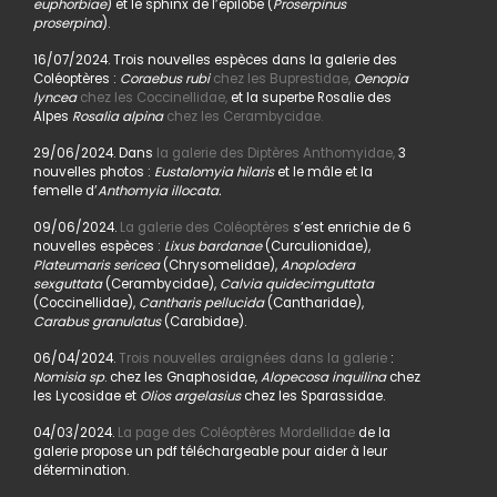
euphorbiae
) et le sphinx de l’épilobe (
Proserpinus
proserpina
).
16/07/2024. Trois nouvelles espèces dans la galerie des
Coléoptères :
Coraebus rubi
chez les Buprestidae,
Oenopia
lyncea
chez les Coccinellidae,
et la superbe Rosalie des
Alpes
Rosalia alpina
chez les Cerambycidae.
29/06/2024. Dans
la galerie des Diptères Anthomyidae,
3
nouvelles photos :
Eustalomyia hilaris
et le mâle et la
femelle d’
Anthomyia illocata.
09/06/2024.
La galerie des Coléoptères
s’est enrichie de 6
nouvelles espèces :
Lixus bardanae
(Curculionidae),
Plateumaris sericea
(Chrysomelidae),
Anoplodera
sexguttata
(Cerambycidae),
Calvia quidecimguttata
(Coccinellidae),
Cantharis pellucida
(Cantharidae),
Carabus granulatus
(Carabidae).
06/04/2024.
Trois nouvelles araignées dans la galerie
:
Nomisia sp
. chez les Gnaphosidae,
Alopecosa inquilina
chez
les Lycosidae et
Olios argelasius
chez les Sparassidae.
04/03/2024.
La page des Coléoptères Mordellidae
de la
galerie propose un pdf téléchargeable pour aider à leur
détermination.