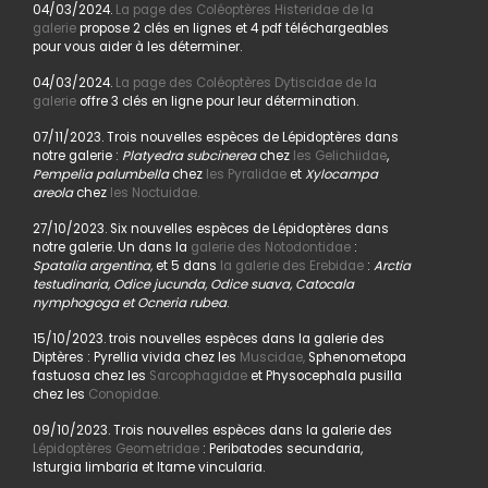
04/03/2024.
La page des Coléoptères Histeridae de la
galerie
propose 2 clés en lignes et 4 pdf téléchargeables
pour vous aider à les déterminer.
04/03/2024.
La page des Coléoptères Dytiscidae de la
galerie
offre 3 clés en ligne pour leur détermination.
07/11/2023. Trois nouvelles espèces de Lépidoptères dans
notre galerie :
Platyedra subcinerea
chez
les Gelichiidae
,
Pempelia palumbella
chez
les Pyralidae
et
Xylocampa
areola
chez
les Noctuidae.
27/10/2023. Six nouvelles espèces de Lépidoptères dans
notre galerie. Un dans la
galerie des Notodontidae
:
Spatalia argentina,
et 5 dans
la galerie des Erebidae
:
Arctia
testudinaria, Odice jucunda, Odice suava, Catocala
nymphogoga et Ocneria rubea
.
15/10/2023. trois nouvelles espèces dans la galerie des
Diptères : Pyrellia vivida chez les
Muscidae,
Sphenometopa
fastuosa chez les
Sarcophagidae
et Physocephala pusilla
chez les
Conopidae.
09/10/2023. Trois nouvelles espèces dans la galerie des
Lépidoptères Geometridae
: Peribatodes secundaria,
Isturgia limbaria et Itame vincularia.