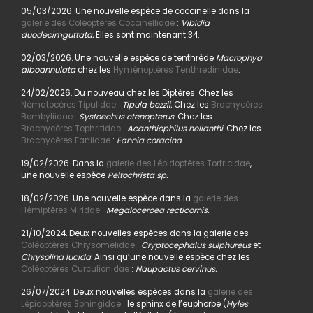
05/03/2026. Une nouvelle espèce de coccinelle dans la
galerie des Coléoptères Coccinellidae
:
Vibidia
duodecimguttata.
Elles sont maintenant 34.
02/03/2026. Une nouvelle espèce de tenthrède
Macrophya
alboannulata
chez les
Hyménoptères Tenthredinidae
.
24/02/2026. Du nouveau chez les Diptères. Chez les
Nématocères Tipulidae
:
Tipula bezzii.
Chez les
Brachycères
Bombyliidae
:
Systoechus ctenopterus
. Chez les
Brachycères Tephritidae
:
Acanthiophilus helianthi
. Chez les
Brachycères Faniidae
:
Fannia coracina
.
19/02/2026. Dans la
galerie des Lépidoptères Tortricidae
,
une nouvelle espèce
Peltochrista sp.
18/02/2026. Une nouvelle espèce dans la
galerie des
Hémiptères Miridae
:
Megaloceroea recticornis.
21/10/2024. Deux nouvelles espèces dans la galerie des
Coléoptères Chrysomelidae
:
Cryptocephalus sulphureus
et
Chrysolina lucida
. Ainsi qu’une nouvelle espèce chez les
Coléoptères Curculionidae
:
Naupactus cervinus.
26/07/2024. Deux nouvelles espèces dans la
galerie des
Lépidoptères Sphingidae
: le sphinx de l’euphorbe (
Hyles