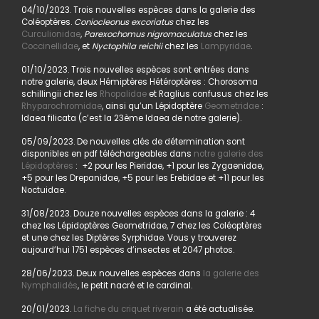
04/10/2023. Trois nouvelles espèces dans la galerie des
Coléoptères.
Coniocleonus excoriatus
chez les
Curculionidae
,
Parexochomus nigromaculatus
chez les
Coccinellidae
, et
Nyctophila reichii
chez les
Lampyridae
.
01/10/2023. Trois nouvelles espèces sont entrées dans
notre galerie, deux Hémiptères Hétéroptères : Chorosoma
schillingii chez les
Rhopalidae
et Raglius confusus chez les
Rhyparochromidae
, ainsi qu’un Lépidoptère
Geometridae
:
Idaea filicata (c’est la 23ème Idaea de notre galerie).
05/09/2023. De nouvelles clés de détermination sont
disponibles en pdf téléchargeables dans
notre galerie des
Lépidoptères
: +2 pour les Pieridae, +1 pour les Zygaenidae,
+5 pour les Drepanidae, +5 pour les Erebidae et +11 pour les
Noctuidae.
31/08/2023. Douze nouvelles espèces dans la galerie : 4
chez les Lépidoptères Geometridae, 7 chez les Coléoptères
et une chez les Diptères Syrphidae. Vous y trouverez
aujourd’hui 1751 espèces d’insectes et 2047 photos.
28/06/2023. Deux nouvelles espèces dans
la galerie des
Nymphalidés
, le petit nacré et le cardinal.
20/01/2023.
La fiche du criquet riverain
a été actualisée.