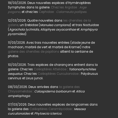
19/03/2026. Deux nouvelles espèces d’Hyménoptères
Symphytes dans la galerie.
Chez les Argidae :
Arge
pagana
,
et chez les
Cephidae :
Calameuta pallipes.
12/03/2026. Quatre nouvelles dans
les chenilles de la
galerie,
un Erebidae (
Manulea complana
) et trois Noctuidae
(
Agrochola lychnidis, Allophyes oxyacanthae
et
Amphipyra
pyramidea
).
11/03/2026. Avec trois nouvelles entrées (stade jeune de
machaon, marbré de vert et marbré de Kramer) notre
galerie des chenilles de papillons
atteint la centaine de
photos.
10/03/2026. Trois espèces de charançons entrent dans la
galerie. Chez les
Coléoptères Attelidae
:
Tatianarhynchites
aequatus
. Chez les
Coléoptères Curculionidae
: Polydrusus
cervinus et Lixus juncii.
08/03/2026. Deux arrivées dans
la galerie des
Chrysomelidae
:
Colaspidema barbarum
et
Altica
ampelophaga
.
07/03/2026. Deux nouvelles espèces de longicornes dans
la galerie des
Coléoptères Cerambycidae
:
Mesosa
curculionoides
et
Phytoecia icterica
.