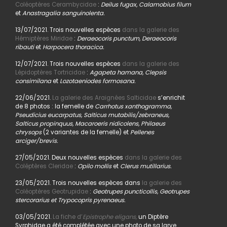
Coléoptères Cerambycidae
:
Deilus fugax, Calamobius filum
et
Anastragalia sanguinolenta.
13/07/2021. Trois nouvelles espèces
dans la galerie des
Hémiptères Miridae
:
Deraeocoris punctum, Deraeocoris
ribauti
et
Harpocera thoracica.
12/07/2021. Trois nouvelles espèces
dans la galerie des
Lépidoptères Tortricidae
:
Agapeta hamana, Clepsis
consimilana
et
Lozotaeniodes formosana.
22/06/2021.
La galerie des Araignées Salticidae
s’enrichit
de 8 photos : la femelle de
Carrhotus xanthogramma,
Pseudicius eucarpatus, Salticus mutabilis/zebraneus,
Salticus propinquus, Macaroeris nidicolens, Philaeus
chrysops
(2 variantes de la femelle) et
Pellenes
arciger/brevis.
27/05/2021. Deux nouvelles espèces
dans la galerie des
Coléptères Cleridae
:
Opilo mollis
et
Clerus mutillarius.
23/05/2021. Trois nouvelles espèces dans
la galerie des
Coléoptères Geotrupidae
:
Geotrupes puncticollis, Geotrupes
stercorarius et Trypocopris pyrenaeus.
03/05/2021.
La fiche d’
Epistrophe eligans,
un Diptère
Syrphidae a été complétée avec une photo de sa larve.