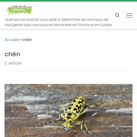
Passer au contenu
Search
Me
Quel est cet animal vous aide à déterminer les animaux de
tout genre que vous pouvez rencontrer en France et en Europe.
Accueil
»
chên
chên
1 article
Sans être aussi emblématique que la rosalie des Alpes, ce
cérambycidé est l’un des plus colorés de notre faune. Bien qu’elle
soit présente sur tout le territoire et que sa larve se développe
dans un très grand nombre d’essences végétales, l’espèce reste
assez rare. Saperda scalaris Linnaeus,1758 POSITION
SYSTÉMATIQUE : Insecte, Coléoptère, Famille […]