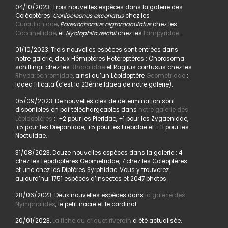
04/10/2023. Trois nouvelles espèces dans la galerie des
Coléoptères.
Coniocleonus excoriatus
chez les
Curculionidae
,
Parexochomus nigromaculatus
chez les
Coccinellidae
, et
Nyctophila reichii
chez les
Lampyridae
.
01/10/2023. Trois nouvelles espèces sont entrées dans
notre galerie, deux Hémiptères Hétéroptères : Chorosoma
schillingii chez les
Rhopalidae
et Raglius confusus chez les
Rhyparochromidae
, ainsi qu’un Lépidoptère
Geometridae
:
Idaea filicata (c’est la 23ème Idaea de notre galerie).
05/09/2023. De nouvelles clés de détermination sont
disponibles en pdf téléchargeables dans
notre galerie des
Lépidoptères
: +2 pour les Pieridae, +1 pour les Zygaenidae,
+5 pour les Drepanidae, +5 pour les Erebidae et +11 pour les
Noctuidae.
31/08/2023. Douze nouvelles espèces dans la galerie : 4
chez les Lépidoptères Geometridae, 7 chez les Coléoptères
et une chez les Diptères Syrphidae. Vous y trouverez
aujourd’hui 1751 espèces d’insectes et 2047 photos.
28/06/2023. Deux nouvelles espèces dans
la galerie des
Nymphalidés
, le petit nacré et le cardinal.
20/01/2023.
La fiche du criquet riverain
a été actualisée.