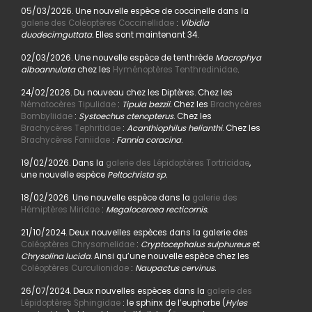
05/03/2026. Une nouvelle espèce de coccinelle dans la
galerie des Coléoptères Coccinellidae
:
Vibidia
duodecimguttata.
Elles sont maintenant 34.
02/03/2026. Une nouvelle espèce de tenthrède
Macrophya
alboannulata
chez les
Hyménoptères Tenthredinidae
.
24/02/2026. Du nouveau chez les Diptères. Chez les
Nématocères Tipulidae
:
Tipula bezzii.
Chez les
Brachycères
Bombyliidae
:
Systoechus ctenopterus
. Chez les
Brachycères Tephritidae
:
Acanthiophilus helianthi
. Chez les
Brachycères Faniidae
:
Fannia coracina
.
19/02/2026. Dans la
galerie des Lépidoptères Tortricidae
,
une nouvelle espèce
Peltochrista sp.
18/02/2026. Une nouvelle espèce dans la
galerie des
Hémiptères Miridae
:
Megaloceroea recticornis.
21/10/2024. Deux nouvelles espèces dans la galerie des
Coléoptères Chrysomelidae
:
Cryptocephalus sulphureus
et
Chrysolina lucida
. Ainsi qu’une nouvelle espèce chez les
Coléoptères Curculionidae
:
Naupactus cervinus.
26/07/2024. Deux nouvelles espèces dans la
galerie des
Lépidoptères Sphingidae
: le sphinx de l’euphorbe (
Hyles