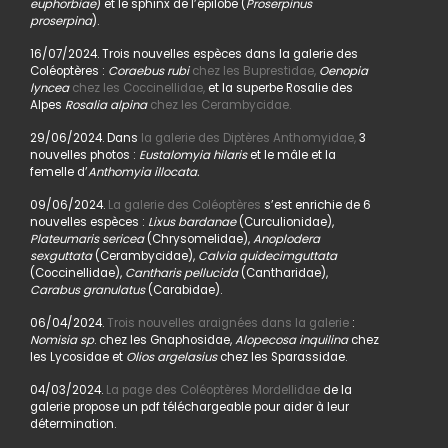
euphorbiae
) et le sphinx de l’épilobe (
Proserpinus
proserpina
).
16/07/2024. Trois nouvelles espèces dans la galerie des
Coléoptères :
Coraebus rubi
chez les Buprestidae,
Oenopia
lyncea
chez les Coccinellidae,
et la superbe Rosalie des
Alpes
Rosalia alpina
chez les Cerambycidae.
29/06/2024. Dans
la galerie des Diptères Anthomyidae,
3
nouvelles photos :
Eustalomyia hilaris
et le mâle et la
femelle d’
Anthomyia illocata.
09/06/2024.
La galerie des Coléoptères
s’est enrichie de 6
nouvelles espèces :
Lixus bardanae
(Curculionidae),
Plateumaris sericea
(Chrysomelidae),
Anoplodera
sexguttata
(Cerambycidae),
Calvia quidecimguttata
(Coccinellidae),
Cantharis pellucida
(Cantharidae),
Carabus granulatus
(Carabidae).
06/04/2024.
Trois nouvelles araignées dans la galerie
:
Nomisia sp
. chez les Gnaphosidae,
Alopecosa inquilina
chez
les Lycosidae et
Olios argelasius
chez les Sparassidae.
04/03/2024.
La page des Coléoptères Mordellidae
de la
galerie propose un pdf téléchargeable pour aider à leur
détermination.