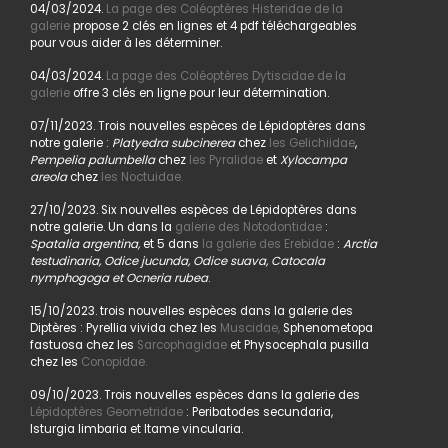
04/03/2024.
La page des Coléoptères Histeridae de la
galerie
propose 2 clés en lignes et 4 pdf téléchargeables
pour vous aider à les déterminer.
04/03/2024.
La page des Coléoptères Dytiscidae de la
galerie
offre 3 clés en ligne pour leur détermination.
07/11/2023. Trois nouvelles espèces de Lépidoptères dans
notre galerie :
Platyedra subcinerea
chez
les Gelichiidae
,
Pempelia palumbella
chez
les Pyralidae
et
Xylocampa
areola
chez
les Noctuidae.
27/10/2023. Six nouvelles espèces de Lépidoptères dans
notre galerie. Un dans la
galerie des Notodontidae
:
Spatalia argentina,
et 5 dans
la galerie des Erebidae
:
Arctia
testudinaria, Odice jucunda, Odice suava, Catocala
nymphogoga et Ocneria rubea
.
15/10/2023. trois nouvelles espèces dans la galerie des
Diptères : Pyrellia vivida chez les
Muscidae,
Sphenometopa
fastuosa chez les
Sarcophagidae
et Physocephala pusilla
chez les
Conopidae.
09/10/2023. Trois nouvelles espèces dans la galerie des
Lépidoptères Geometridae
: Peribatodes secundaria,
Isturgia limbaria et Itame vincularia.