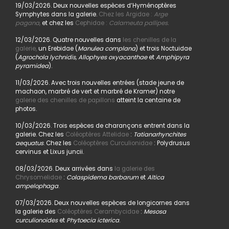
19/03/2026. Deux nouvelles espèces d’Hyménoptères
Symphytes dans la galerie.
Chez les Argidae :
Arge
pagana
,
et chez les
Cephidae :
Calameuta pallipes.
12/03/2026. Quatre nouvelles dans
les chenilles de la
galerie,
un Erebidae (
Manulea complana
) et trois Noctuidae
(
Agrochola lychnidis, Allophyes oxyacanthae
et
Amphipyra
pyramidea
).
11/03/2026. Avec trois nouvelles entrées (stade jeune de
machaon, marbré de vert et marbré de Kramer) notre
galerie des chenilles de papillons
atteint la centaine de
photos.
10/03/2026. Trois espèces de charançons entrent dans la
galerie. Chez les
Coléoptères Attelidae
:
Tatianarhynchites
aequatus
. Chez les
Coléoptères Curculionidae
: Polydrusus
cervinus et Lixus juncii.
08/03/2026. Deux arrivées dans
la galerie des
Chrysomelidae
:
Colaspidema barbarum
et
Altica
ampelophaga
.
07/03/2026. Deux nouvelles espèces de longicornes dans
la galerie des
Coléoptères Cerambycidae
:
Mesosa
curculionoides
et
Phytoecia icterica
.