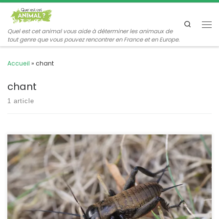
Passer au contenu
Search
Me
Quel est cet animal vous aide à déterminer les animaux de
tout genre que vous pouvez rencontrer en France et en Europe.
Accueil
»
chant
chant
1 article
Tout le monde connaît le grillon champêtre, l’entendre n’est pas
très difficile, le voir est une autre affaire. Cousin des sauterelles et
des criquets, il vit dans un terrier au fond duquel il se réfugie à la
moindre alerte. Gryllus campestris Le grillon des champs
POSITION SYSTÉMATIQUE : Insecte Orthoptère Famille des Gryllidae
[…]