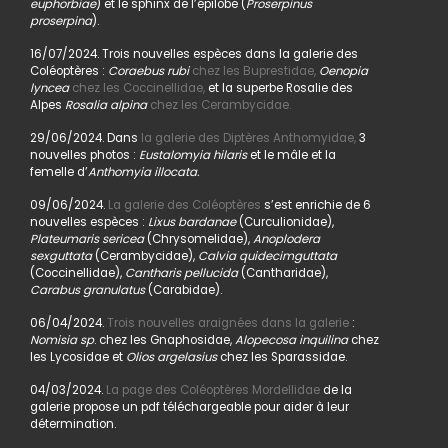
euphorbiae
) et le sphinx de l’épilobe (
Proserpinus
proserpina
).
16/07/2024. Trois nouvelles espèces dans la galerie des
Coléoptères :
Coraebus rubi
chez les Buprestidae,
Oenopia
lyncea
chez les Coccinellidae,
et la superbe Rosalie des
Alpes
Rosalia alpina
chez les Cerambycidae.
29/06/2024. Dans
la galerie des Diptères Anthomyidae,
3
nouvelles photos :
Eustalomyia hilaris
et le mâle et la
femelle d’
Anthomyia illocata.
09/06/2024.
La galerie des Coléoptères
s’est enrichie de 6
nouvelles espèces :
Lixus bardanae
(Curculionidae),
Plateumaris sericea
(Chrysomelidae),
Anoplodera
sexguttata
(Cerambycidae),
Calvia quidecimguttata
(Coccinellidae),
Cantharis pellucida
(Cantharidae),
Carabus granulatus
(Carabidae).
06/04/2024.
Trois nouvelles araignées dans la galerie
:
Nomisia sp
. chez les Gnaphosidae,
Alopecosa inquilina
chez
les Lycosidae et
Olios argelasius
chez les Sparassidae.
04/03/2024.
La page des Coléoptères Mordellidae
de la
galerie propose un pdf téléchargeable pour aider à leur
détermination.