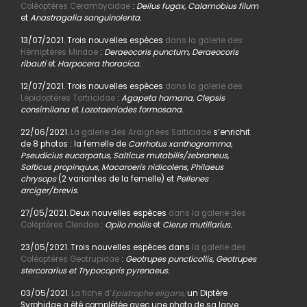
Coléoptères Cerambycidae
:
Deilus fugax, Calamobius filum
et
Anastragalia sanguinolenta.
13/07/2021. Trois nouvelles espèces
dans la galerie des
Hémiptères Miridae
:
Deraeocoris punctum, Deraeocoris
ribauti
et
Harpocera thoracica.
12/07/2021. Trois nouvelles espèces
dans la galerie des
Lépidoptères Tortricidae
:
Agapeta hamana, Clepsis
consimilana
et
Lozotaeniodes formosana.
22/06/2021.
La galerie des Araignées Salticidae
s’enrichit
de 8 photos : la femelle de
Carrhotus xanthogramma,
Pseudicius eucarpatus, Salticus mutabilis/zebraneus,
Salticus propinquus, Macaroeris nidicolens, Philaeus
chrysops
(2 variantes de la femelle) et
Pellenes
arciger/brevis.
27/05/2021. Deux nouvelles espèces
dans la galerie des
Coléptères Cleridae
:
Opilo mollis
et
Clerus mutillarius.
23/05/2021. Trois nouvelles espèces dans
la galerie des
Coléoptères Geotrupidae
:
Geotrupes puncticollis, Geotrupes
stercorarius et Trypocopris pyrenaeus.
03/05/2021.
La fiche d’
Epistrophe eligans,
un Diptère
Syrphidae a été complétée avec une photo de sa larve.