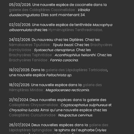
05/03/2026. Une nouvelle espèce de coccinelle dans la
galerie des Coléoptères Coccinellidae
:
Vibidia
duodecimguttata.
Elles sont maintenant 34.
02/03/2026. Une nouvelle espèce de tenthrède
Macrophya
alboannulata
chez les
Hyménoptères Tenthredinidae
.
24/02/2026. Du nouveau chez les Diptères. Chez les
Nématocères Tipulidae
:
Tipula bezzii.
Chez les
Brachycères
Bombyliidae
:
Systoechus ctenopterus
. Chez les
Brachycères Tephritidae
:
Acanthiophilus helianthi
. Chez les
Brachycères Faniidae
:
Fannia coracina
.
19/02/2026. Dans la
galerie des Lépidoptères Tortricidae
,
une nouvelle espèce
Peltochrista sp.
18/02/2026. Une nouvelle espèce dans la
galerie des
Hémiptères Miridae
:
Megaloceroea recticornis.
21/10/2024. Deux nouvelles espèces dans la galerie des
Coléoptères Chrysomelidae
:
Cryptocephalus sulphureus
et
Chrysolina lucida
. Ainsi qu’une nouvelle espèce chez les
Coléoptères Curculionidae
:
Naupactus cervinus.
26/07/2024. Deux nouvelles espèces dans la
galerie des
Lépidoptères Sphingidae
: le sphinx de l’euphorbe (
Hyles