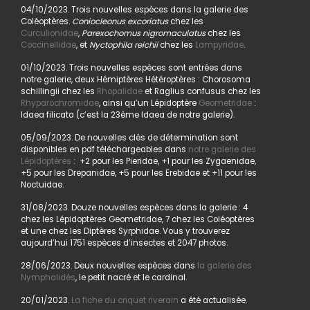
04/10/2023. Trois nouvelles espèces dans la galerie des
Coléoptères.
Coniocleonus excoriatus
chez les
Curculionidae
,
Parexochomus nigromaculatus
chez les
Coccinellidae
, et
Nyctophila reichii
chez les
Lampyridae
.
01/10/2023. Trois nouvelles espèces sont entrées dans
notre galerie, deux Hémiptères Hétéroptères : Chorosoma
schillingii chez les
Rhopalidae
et Raglius confusus chez les
Rhyparochromidae
, ainsi qu’un Lépidoptère
Geometridae
:
Idaea filicata (c’est la 23ème Idaea de notre galerie).
05/09/2023. De nouvelles clés de détermination sont
disponibles en pdf téléchargeables dans
notre galerie des
Lépidoptères
: +2 pour les Pieridae, +1 pour les Zygaenidae,
+5 pour les Drepanidae, +5 pour les Erebidae et +11 pour les
Noctuidae.
31/08/2023. Douze nouvelles espèces dans la galerie : 4
chez les Lépidoptères Geometridae, 7 chez les Coléoptères
et une chez les Diptères Syrphidae. Vous y trouverez
aujourd’hui 1751 espèces d’insectes et 2047 photos.
28/06/2023. Deux nouvelles espèces dans
la galerie des
Nymphalidés
, le petit nacré et le cardinal.
20/01/2023.
La fiche du criquet riverain
a été actualisée.