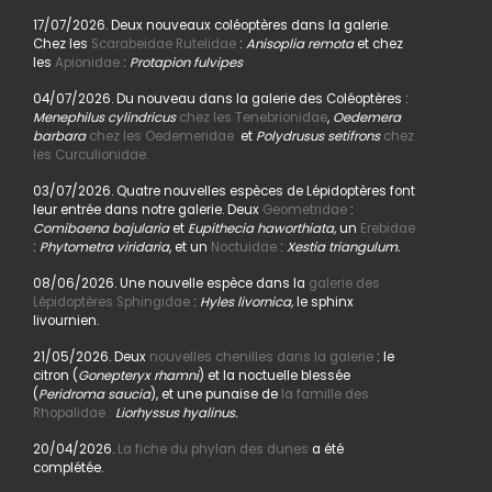
17/07/2026. Deux nouveaux coléoptères dans la galerie.
Chez les
Scarabeidae Rutelidae
:
Anisoplia remota
et chez
les
Apionidae
:
Protapion fulvipes
04/07/2026. Du nouveau dans la galerie des Coléoptères :
Menephilus cylindricus
chez les Tenebrionidae
,
Oedemera
barbara
chez les Oedemeridae
et
Polydrusus setifrons
chez
les Curculionidae.
03/07/2026. Quatre nouvelles espèces de Lépidoptères font
leur entrée dans notre galerie. Deux
Geometridae
:
Comibaena bajularia
et
Eupithecia haworthiata,
un
Erebidae
:
Phytometra viridaria
, et un
Noctuidae
:
Xestia triangulum.
08/06/2026. Une nouvelle espèce dans la
galerie des
Lépidoptères Sphingidae
:
Hyles livornica,
le sphinx
livournien.
21/05/2026. Deux
nouvelles chenilles dans la galerie
: le
citron (
Gonepteryx rhamni
) et la noctuelle blessée
(
Peridroma saucia
), et une punaise de
la famille des
Rhopalidae :
Liorhyssus hyalinus.
20/04/2026.
La fiche du phylan des dunes
a été
complétée.