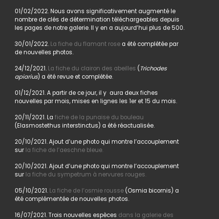
01/02/2022. Nous avons significativement augmenté le
nombre de clés de détermination téléchargeables depuis
les pages de notre galerie. Il y en a aujourd’hui plus de 500.
30/01/2022.
La fiche du flamant rose
a été complétée par
de nouvelles photos.
24/12/2021.
La fiche du clairon des abeilles
(
Trichodes
apiarius
) a été revue et complétée.
01/12/2021. A partir de ce jour, il y aura deux fiches
nouvelles par mois, mises en lignes les 1er et 15 du mois.
20/11/2021. La
fiche de la punaise du bouleau
(Elasmostethus interstinctus) a été réactualisée.
20/10/2021. Ajout d’une photo qui montre l’accouplement
sur
la fiche de l’aeschne bleue.
20/10/2021. Ajout d’une photo qui montre l’accouplement
sur
la fiche du sympetrum à nervures rouges.
05/10/2021.
La fiche de l’osmie rousse
(Osmia bicornis) a
été complémentée de nouvelles photos.
16/07/2021. Trois nouvelles espèces
dans la galerie des