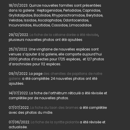
18/01/2023. Quinze nouvelles familles sont présentées
dans la galerie : Heptageniidae, Perlodidae, Capniidae,
Gryllotalpidae, Baciliidae, Rhyparochromidae, Berytidae,
Veliidae, Issidae, Ascalaphidae, Odontoceridae,
Incurvariidae, Alucitidae, Cossidae, Limacodidae.
29/12/2022.
La fiche de la cétoine dorée a été révisée
,
plusieurs nouvelles photos ont été ajoutées
25/11/2022. Une vingtaine de nouvelles espèces sont
venues s’ajouter à la galerie, elle comporte aujourd’hui
2000 photos d’insectes pour 1725 espèces, et 127 photos
d’arachnides pour 112 espèces.
09/11/2022. La page
des chenilles de papillons de notre
galerie
a été complétée. 24 nouvelles photos ont été
ajoutées.
14/07/2022. La fiche de l’orthétrum réticulé a été révisée et
complétée par de nouvelles photos.
07/07/2022.
La fiche du taon des bromes
a été complétée
avec des photos du mâle.
07/06/2022.
La fiche de la syritte piolante
a été révisée et
actualisée.