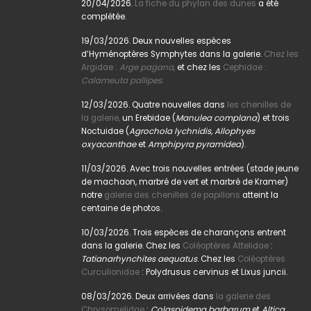
20/04/2026.
La fiche du phylan des dunes
a été
complétée.
19/03/2026. Deux nouvelles espèces
d’Hyménoptères Symphytes dans la galerie.
Chez les
Argidae :
Arge pagana
,
et chez les
Cephidae :
Calameuta pallipes.
12/03/2026. Quatre nouvelles dans
les chenilles de
la galerie,
un Erebidae (
Manulea complana
) et trois
Noctuidae (
Agrochola lychnidis, Allophyes
oxyacanthae
et
Amphipyra pyramidea
).
11/03/2026. Avec trois nouvelles entrées (stade jeune
de machaon, marbré de vert et marbré de Kramer)
notre
galerie des chenilles de papillons
atteint la
centaine de photos.
10/03/2026. Trois espèces de charançons entrent
dans la galerie. Chez les
Coléoptères Attelidae
:
Tatianarhynchites aequatus
. Chez les
Coléoptères
Curculionidae
: Polydrusus cervinus et Lixus juncii.
08/03/2026. Deux arrivées dans
la galerie des
Chrysomelidae
:
Colaspidema barbarum
et
Altica