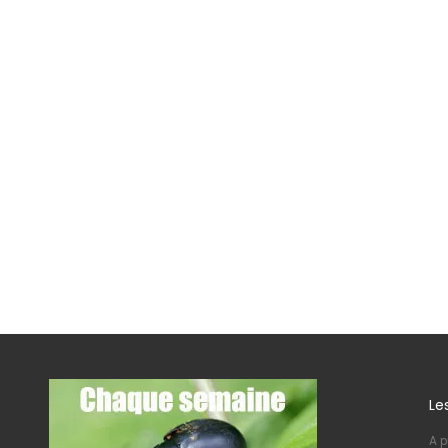
Le
A p