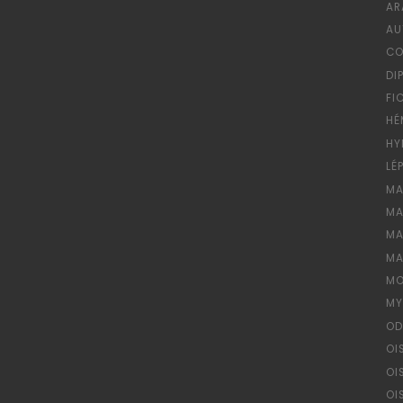
AR
AU
CO
DI
FI
HÉ
HY
LÉ
MA
MA
MA
MA
MO
MY
OD
OI
OI
OI