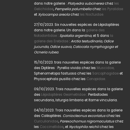
dans notre galerie :
Platyedra subcinerea
chez
les
Gelichiidae
,
Pempelia palumbella
chez
les Pyralidae
et
Xylocampa areola
chez
les Noctuidae.
27/10/2023. Six nouvelles espèces de Lépidoptères
dans notre galerie. Un dans la
galerie des
Notodontidae
:
Spatalia argentina,
et 5 dans
la
galerie des Erebidae
:
Arctia testudinaria, Odice
jucunda, Odice suava, Catocala nymphogoga et
Ocneria rubea
.
15/10/2023. trois nouvelles espèces dans la galerie
des Diptères : Pyrellia vivida chez les
Muscidae,
Sphenometopa fastuosa chez les
Sarcophagidae
et
Physocephala pusilla chez les
Conopidae.
09/10/2023. Trois nouvelles espèces dans la galerie
des
Lépidoptères Geometridae
: Peribatodes
secundaria, Isturgia limbaria et Itame vincularia.
04/10/2023. Trois nouvelles espèces dans la galerie
des Coléoptères.
Coniocleonus excoriatus
chez les
Curculionidae
,
Parexochomus nigromaculatus
chez
les
Coccinellidae
, et
Nyctophila reichii
chez les