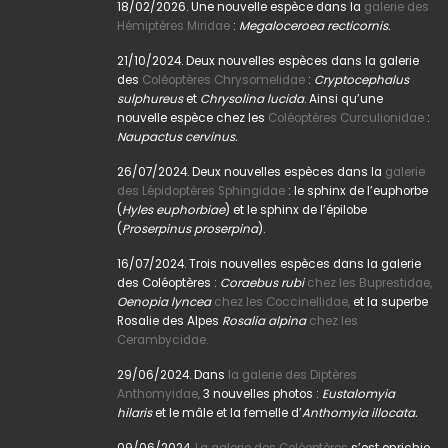
18/02/2026. Une nouvelle espèce dans la
galerie des
Hémiptères Miridae
:
Megaloceroea recticornis.
21/10/2024. Deux nouvelles espèces dans la galerie
des
Coléoptères Chrysomelidae
:
Cryptocephalus
sulphureus
et
Chrysolina lucida
. Ainsi qu’une
nouvelle espèce chez les
Coléoptères Curculionidae
:
Naupactus cervinus.
26/07/2024. Deux nouvelles espèces dans la
galerie
des Lépidoptères Sphingidae
: le sphinx de l’euphorbe
(
Hyles euphorbiae
) et le sphinx de l’épilobe
(
Proserpinus proserpina
).
16/07/2024. Trois nouvelles espèces dans la galerie
des Coléoptères :
Coraebus rubi
chez les Buprestidae,
Oenopia lyncea
chez les Coccinellidae,
et la superbe
Rosalie des Alpes
Rosalia alpina
chez les
Cerambycidae.
29/06/2024. Dans
la galerie des Diptères
Anthomyidae,
3 nouvelles photos :
Eustalomyia
hilaris
et le mâle et la femelle d’
Anthomyia illocata.
09/06/2024.
La galerie des Coléoptères
s’est enrichie