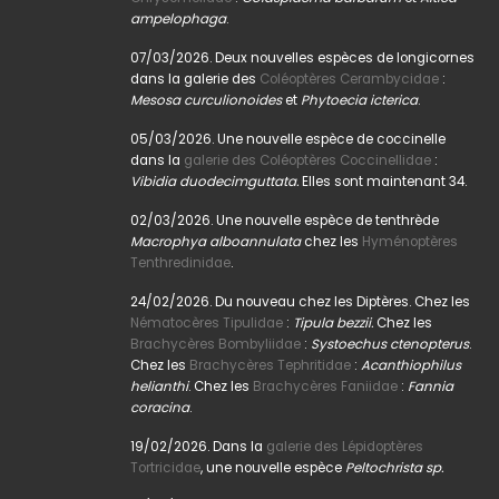
ampelophaga
.
07/03/2026. Deux nouvelles espèces de longicornes
dans la galerie des
Coléoptères Cerambycidae
:
Mesosa curculionoides
et
Phytoecia icterica
.
05/03/2026. Une nouvelle espèce de coccinelle
dans la
galerie des Coléoptères Coccinellidae
:
Vibidia duodecimguttata.
Elles sont maintenant 34.
02/03/2026. Une nouvelle espèce de tenthrède
Macrophya alboannulata
chez les
Hyménoptères
Tenthredinidae
.
24/02/2026. Du nouveau chez les Diptères. Chez les
Nématocères Tipulidae
:
Tipula bezzii.
Chez les
Brachycères Bombyliidae
:
Systoechus ctenopterus
.
Chez les
Brachycères Tephritidae
:
Acanthiophilus
helianthi
. Chez les
Brachycères Faniidae
:
Fannia
coracina
.
19/02/2026. Dans la
galerie des Lépidoptères
Tortricidae
, une nouvelle espèce
Peltochrista sp.