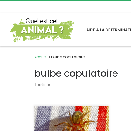
Passer au contenu
AIDE À LA DÉTERMINA
Accueil
»
bulbe copulatoire
bulbe copulatoire
1 article
Deux espèces très proches ne se
distinguent que par l’anatomie de
leur appareil génital. Nous les avons
regroupées, leur biologie étant