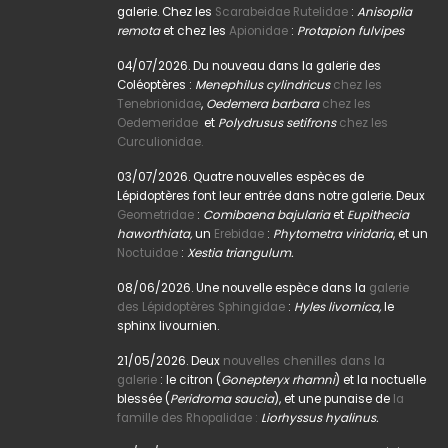
galerie. Chez les
Scarabeidae Rutelidae
:
Anisoplia
remota
et chez les
Apionidae
:
Protapion fulvipes
04/07/2026. Du nouveau dans la galerie des
Coléoptères :
Menephilus cylindricus
chez les
Tenebrionidae
,
Oedemera barbara
chez les
Oedemeridae
et
Polydrusus setifrons
chez les
Curculionidae.
03/07/2026. Quatre nouvelles espèces de
Lépidoptères font leur entrée dans notre galerie. Deux
Geometridae
:
Comibaena bajularia
et
Eupithecia
haworthiata,
un
Erebidae
:
Phytometra viridaria
, et un
Noctuidae
:
Xestia triangulum.
08/06/2026. Une nouvelle espèce dans la
galerie
des Lépidoptères Sphingidae
:
Hyles livornica,
le
sphinx livournien.
21/05/2026. Deux
nouvelles chenilles dans la
galerie
: le citron (
Gonepteryx rhamni
) et la noctuelle
blessée (
Peridroma saucia
), et une punaise de
la
famille des Rhopalidae :
Liorhyssus hyalinus.