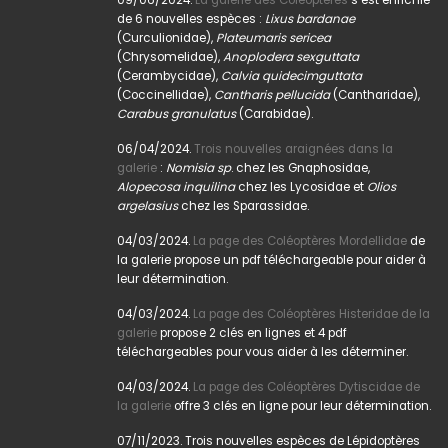
de 6 nouvelles espèces :
Lixus bardanae
(Curculionidae),
Plateumaris sericea
(Chrysomelidae),
Anoplodera sexguttata
(Cerambycidae),
Calvia quidecimguttata
(Coccinellidae),
Cantharis pellucida
(Cantharidae),
Carabus granulatus
(Carabidae).
06/04/2024.
Trois nouvelles araignées dans la
galerie
:
Nomisia sp
. chez les Gnaphosidae,
Alopecosa inquilina
chez les Lycosidae et
Olios
argelasius
chez les Sparassidae.
04/03/2024.
La page des Coléoptères Mordellidae
de
la galerie propose un pdf téléchargeable pour aider à
leur détermination.
04/03/2024.
La page des Coléoptères Histeridae de la
galerie
propose 2 clés en lignes et 4 pdf
téléchargeables pour vous aider à les déterminer.
04/03/2024.
La page des Coléoptères Dytiscidae de
la galerie
offre 3 clés en ligne pour leur détermination.
07/11/2023. Trois nouvelles espèces de Lépidoptères