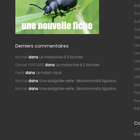
Aid
Arc
Au
Con
Gal
Derniers commentaires
Le
Lex
Michel
dans
La malachie à 2 taches
Lie
Daniel VENTARD
dans
La malachie à 2 taches
Lie
Fedd
dans
Le milan royal
Lis
Michel
dans
Une araignée verte : Micrommata ligurina
Mat
Michel
dans
Une araignée verte : Micrommata ligurina
Pol
Pre
Réf
Ca
AM