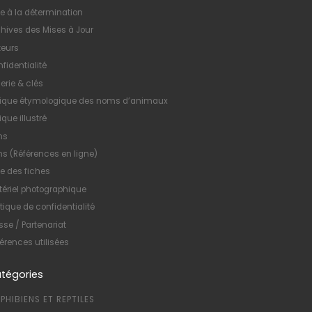
e à la détermination
hives des Mises à Jour
teurs
fidentialité
erie & clés
xique étymologique des noms d’animaux
ique illustré
ns
ns (Références en ligne)
te des fiches
ériel photographique
itique de confidentialité
sse / Partenariat
érences utilisées
tégories
PHIBIENS ET REPTILES