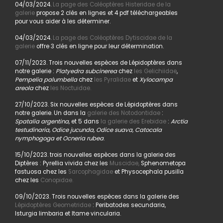
04/03/2024.
La page des Coléoptères Histeridae de la
galerie
propose 2 clés en lignes et 4 pdf téléchargeables
pour vous aider à les déterminer.
04/03/2024.
La page des Coléoptères Dytiscidae de la
galerie
offre 3 clés en ligne pour leur détermination.
07/11/2023. Trois nouvelles espèces de Lépidoptères dans
notre galerie :
Platyedra subcinerea
chez
les Gelichiidae
,
Pempelia palumbella
chez
les Pyralidae
et
Xylocampa
areola
chez
les Noctuidae.
27/10/2023. Six nouvelles espèces de Lépidoptères dans
notre galerie. Un dans la
galerie des Notodontidae
:
Spatalia argentina,
et 5 dans
la galerie des Erebidae
:
Arctia
testudinaria, Odice jucunda, Odice suava, Catocala
nymphogoga et Ocneria rubea
.
15/10/2023. trois nouvelles espèces dans la galerie des
Diptères : Pyrellia vivida chez les
Muscidae,
Sphenometopa
fastuosa chez les
Sarcophagidae
et Physocephala pusilla
chez les
Conopidae.
09/10/2023. Trois nouvelles espèces dans la galerie des
Lépidoptères Geometridae
: Peribatodes secundaria,
Isturgia limbaria et Itame vincularia.