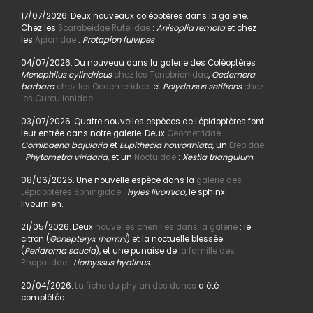
17/07/2026. Deux nouveaux coléoptères dans la galerie.
Chez les
Scarabeidae Rutelidae
:
Anisoplia remota
et chez
les
Apionidae
:
Protapion fulvipes
04/07/2026. Du nouveau dans la galerie des Coléoptères :
Menephilus cylindricus
chez les Tenebrionidae
,
Oedemera
barbara
chez les Oedemeridae
et
Polydrusus setifrons
chez
les Curculionidae.
03/07/2026. Quatre nouvelles espèces de Lépidoptères font
leur entrée dans notre galerie. Deux
Geometridae
:
Comibaena bajularia
et
Eupithecia haworthiata,
un
Erebidae
:
Phytometra viridaria
, et un
Noctuidae
:
Xestia triangulum.
08/06/2026. Une nouvelle espèce dans la
galerie des
Lépidoptères Sphingidae
:
Hyles livornica,
le sphinx
livournien.
21/05/2026. Deux
nouvelles chenilles dans la galerie
: le
citron (
Gonepteryx rhamni
) et la noctuelle blessée
(
Peridroma saucia
), et une punaise de
la famille des
Rhopalidae :
Liorhyssus hyalinus.
20/04/2026.
La fiche du phylan des dunes
a été
complétée.