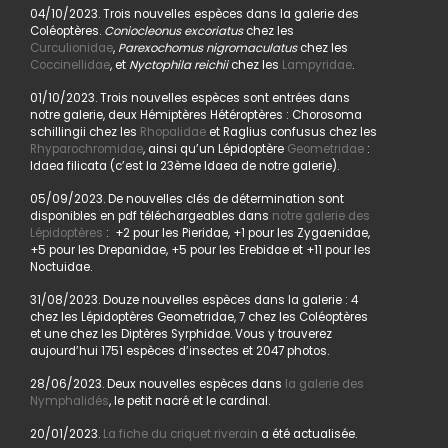
04/10/2023. Trois nouvelles espèces dans la galerie des
Coléoptères.
Coniocleonus excoriatus
chez les
Curculionidae
,
Parexochomus nigromaculatus
chez les
Coccinellidae
, et
Nyctophila reichii
chez les
Lampyridae
.
01/10/2023. Trois nouvelles espèces sont entrées dans
notre galerie, deux Hémiptères Hétéroptères : Chorosoma
schillingii chez les
Rhopalidae
et Raglius confusus chez les
Rhyparochromidae
, ainsi qu’un Lépidoptère
Geometridae
:
Idaea filicata (c’est la 23ème Idaea de notre galerie).
05/09/2023. De nouvelles clés de détermination sont
disponibles en pdf téléchargeables dans
notre galerie des
Lépidoptères
: +2 pour les Pieridae, +1 pour les Zygaenidae,
+5 pour les Drepanidae, +5 pour les Erebidae et +11 pour les
Noctuidae.
31/08/2023. Douze nouvelles espèces dans la galerie : 4
chez les Lépidoptères Geometridae, 7 chez les Coléoptères
et une chez les Diptères Syrphidae. Vous y trouverez
aujourd’hui 1751 espèces d’insectes et 2047 photos.
28/06/2023. Deux nouvelles espèces dans
la galerie des
Nymphalidés
, le petit nacré et le cardinal.
20/01/2023.
La fiche du criquet riverain
a été actualisée.