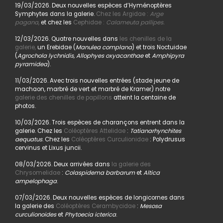
19/03/2026. Deux nouvelles espèces d’Hyménoptères
Symphytes dans la galerie.
Chez les Argidae :
Arge
pagana
,
et chez les
Cephidae :
Calameuta pallipes.
12/03/2026. Quatre nouvelles dans
les chenilles de la
galerie,
un Erebidae (
Manulea complana
) et trois Noctuidae
(
Agrochola lychnidis, Allophyes oxyacanthae
et
Amphipyra
pyramidea
).
11/03/2026. Avec trois nouvelles entrées (stade jeune de
machaon, marbré de vert et marbré de Kramer) notre
galerie des chenilles de papillons
atteint la centaine de
photos.
10/03/2026. Trois espèces de charançons entrent dans la
galerie. Chez les
Coléoptères Attelidae
:
Tatianarhynchites
aequatus
. Chez les
Coléoptères Curculionidae
: Polydrusus
cervinus et Lixus juncii.
08/03/2026. Deux arrivées dans
la galerie des
Chrysomelidae
:
Colaspidema barbarum
et
Altica
ampelophaga
.
07/03/2026. Deux nouvelles espèces de longicornes dans
la galerie des
Coléoptères Cerambycidae
:
Mesosa
curculionoides
et
Phytoecia icterica
.