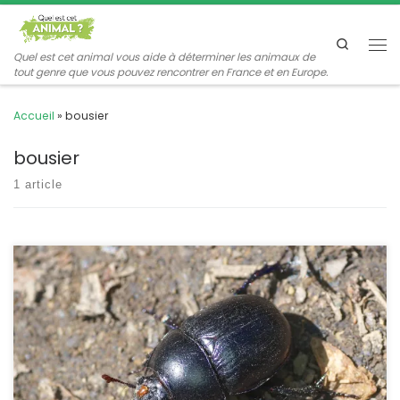
Passer au contenu
Search
Me
Quel est cet animal vous aide à déterminer les animaux de
tout genre que vous pouvez rencontrer en France et en Europe.
Accueil
»
bousier
bousier
1 article
Impossible de ne pas le rencontrer lors des promenades en forêt.
Il chemine lentement sur le chemin, avec des reflets bleus
métalliques sur le ventre. C’est un bousier qui ne promène pas sa
boule de crottin, mais creuse ses galeries de ponte sous les
excréments des gros mammifères forestiers. Anoplotrupes
stercorosus Scriba,1791 […]