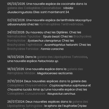
05/03/2026. Une nouvelle espèce de coccinelle dans la
galerie des Coléoptères Coccinellidae
:
Vibidia
duodecimguttata.
Elles sont maintenant 34.
02/03/2026. Une nouvelle espèce de tenthrède
Macrophya
alboannulata
chez les
Hyménoptères Tenthredinidae
.
24/02/2026. Du nouveau chez les Diptères. Chez les
Nématocères Tipulidae
:
Tipula bezzii.
Chez les
Brachycères
Bombyliidae
:
Systoechus ctenopterus
. Chez les
Brachycères Tephritidae
:
Acanthiophilus helianthi
. Chez les
Brachycères Faniidae
:
Fannia coracina
.
19/02/2026. Dans la
galerie des Lépidoptères Tortricidae
,
une nouvelle espèce
Peltochrista sp.
18/02/2026. Une nouvelle espèce dans la
galerie des
Hémiptères Miridae
:
Megaloceroea recticornis.
21/10/2024. Deux nouvelles espèces dans la galerie des
Coléoptères Chrysomelidae
:
Cryptocephalus sulphureus
et
Chrysolina lucida
. Ainsi qu’une nouvelle espèce chez les
Coléoptères Curculionidae
:
Naupactus cervinus.
26/07/2024. Deux nouvelles espèces dans la
galerie des
Lépidoptères Sphingidae
: le sphinx de l’euphorbe (
Hyles