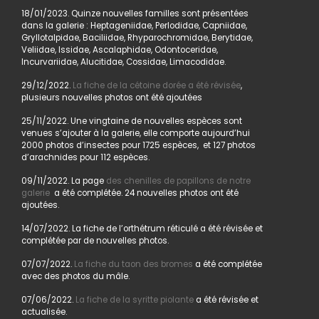
18/01/2023. Quinze nouvelles familles sont présentées
dans la galerie : Heptageniidae, Perlodidae, Capniidae,
Gryllotalpidae, Baciliidae, Rhyparochromidae, Berytidae,
Veliidae, Issidae, Ascalaphidae, Odontoceridae,
Incurvariidae, Alucitidae, Cossidae, Limacodidae.
29/12/2022.
La fiche de la cétoine dorée a été révisée
,
plusieurs nouvelles photos ont été ajoutées
25/11/2022. Une vingtaine de nouvelles espèces sont
venues s’ajouter à la galerie, elle comporte aujourd’hui
2000 photos d’insectes pour 1725 espèces, et 127 photos
d’arachnides pour 112 espèces.
09/11/2022. La page
des chenilles de papillons de notre
galerie
a été complétée. 24 nouvelles photos ont été
ajoutées.
14/07/2022. La fiche de l’orthétrum réticulé a été révisée et
complétée par de nouvelles photos.
07/07/2022.
La fiche du taon des bromes
a été complétée
avec des photos du mâle.
07/06/2022.
La fiche de la syritte piolante
a été révisée et
actualisée.