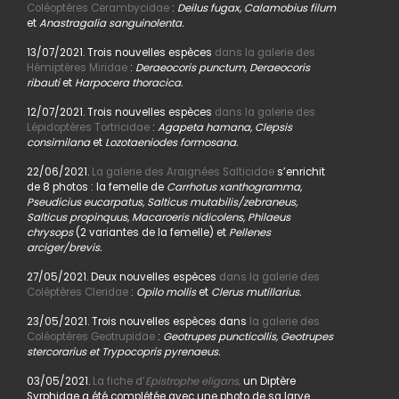
Coléoptères Cerambycidae
:
Deilus fugax, Calamobius filum
et
Anastragalia sanguinolenta.
13/07/2021. Trois nouvelles espèces
dans la galerie des
Hémiptères Miridae
:
Deraeocoris punctum, Deraeocoris
ribauti
et
Harpocera thoracica.
12/07/2021. Trois nouvelles espèces
dans la galerie des
Lépidoptères Tortricidae
:
Agapeta hamana, Clepsis
consimilana
et
Lozotaeniodes formosana.
22/06/2021.
La galerie des Araignées Salticidae
s’enrichit
de 8 photos : la femelle de
Carrhotus xanthogramma,
Pseudicius eucarpatus, Salticus mutabilis/zebraneus,
Salticus propinquus, Macaroeris nidicolens, Philaeus
chrysops
(2 variantes de la femelle) et
Pellenes
arciger/brevis.
27/05/2021. Deux nouvelles espèces
dans la galerie des
Coléptères Cleridae
:
Opilo mollis
et
Clerus mutillarius.
23/05/2021. Trois nouvelles espèces dans
la galerie des
Coléoptères Geotrupidae
:
Geotrupes puncticollis, Geotrupes
stercorarius et Trypocopris pyrenaeus.
03/05/2021.
La fiche d’
Epistrophe eligans,
un Diptère
Syrphidae a été complétée avec une photo de sa larve.