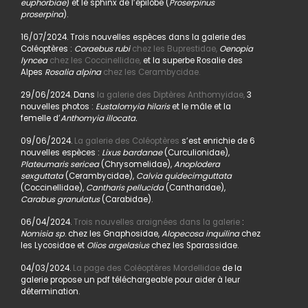
euphorbiae
) et le sphinx de l’épilobe (
Proserpinus
proserpina
).
16/07/2024. Trois nouvelles espèces dans la galerie des
Coléoptères :
Coraebus rubi
chez les Buprestidae,
Oenopia
lyncea
chez les Coccinellidae,
et la superbe Rosalie des
Alpes
Rosalia alpina
chez les Cerambycidae.
29/06/2024. Dans
la galerie des Diptères Anthomyidae,
3
nouvelles photos :
Eustalomyia hilaris
et le mâle et la
femelle d’
Anthomyia illocata.
09/06/2024.
La galerie des Coléoptères
s’est enrichie de 6
nouvelles espèces :
Lixus bardanae
(Curculionidae),
Plateumaris sericea
(Chrysomelidae),
Anoplodera
sexguttata
(Cerambycidae),
Calvia quidecimguttata
(Coccinellidae),
Cantharis pellucida
(Cantharidae),
Carabus granulatus
(Carabidae).
06/04/2024.
Trois nouvelles araignées dans la galerie
:
Nomisia sp
. chez les Gnaphosidae,
Alopecosa inquilina
chez
les Lycosidae et
Olios argelasius
chez les Sparassidae.
04/03/2024.
La page des Coléoptères Mordellidae
de la
galerie propose un pdf téléchargeable pour aider à leur
détermination.