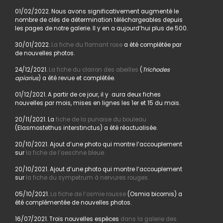
01/02/2022. Nous avons significativement augmenté le
nombre de clés de détermination téléchargeables depuis
les pages de notre galerie. Il y en a aujourd’hui plus de 500.
30/01/2022.
La fiche du flamant rose
a été complétée par
de nouvelles photos.
24/12/2021.
La fiche du clairon des abeilles
(
Trichodes
apiarius
) a été revue et complétée.
01/12/2021. A partir de ce jour, il y aura deux fiches
nouvelles par mois, mises en lignes les 1er et 15 du mois.
20/11/2021. La
fiche de la punaise du bouleau
(Elasmostethus interstinctus) a été réactualisée.
20/10/2021. Ajout d’une photo qui montre l’accouplement
sur
la fiche de l’aeschne bleue.
20/10/2021. Ajout d’une photo qui montre l’accouplement
sur
la fiche du sympetrum à nervures rouges.
05/10/2021.
La fiche de l’osmie rousse
(Osmia bicornis) a
été complémentée de nouvelles photos.
16/07/2021. Trois nouvelles espèces
dans la galerie des