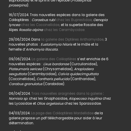
euphorbiae
) et le sphinx de l’épilobe (
Proserpinus
proserpina
).
16/07/2024. Trois nouvelles espèces dans la galerie des
Coléoptères :
Coraebus rubi
chez les Buprestidae,
Oenopia
lyncea
chez les Coccinellidae,
et la superbe Rosalie des
Alpes
Rosalia alpina
chez les Cerambycidae.
29/06/2024. Dans
la galerie des Diptères Anthomyidae,
3
nouvelles photos :
Eustalomyia hilaris
et le mâle et la
femelle d’
Anthomyia illocata.
09/06/2024.
La galerie des Coléoptères
s’est enrichie de 6
nouvelles espèces :
Lixus bardanae
(Curculionidae),
Plateumaris sericea
(Chrysomelidae),
Anoplodera
sexguttata
(Cerambycidae),
Calvia quidecimguttata
(Coccinellidae),
Cantharis pellucida
(Cantharidae),
Carabus granulatus
(Carabidae).
06/04/2024.
Trois nouvelles araignées dans la galerie
:
Nomisia sp
. chez les Gnaphosidae,
Alopecosa inquilina
chez
les Lycosidae et
Olios argelasius
chez les Sparassidae.
04/03/2024.
La page des Coléoptères Mordellidae
de la
galerie propose un pdf téléchargeable pour aider à leur
détermination.