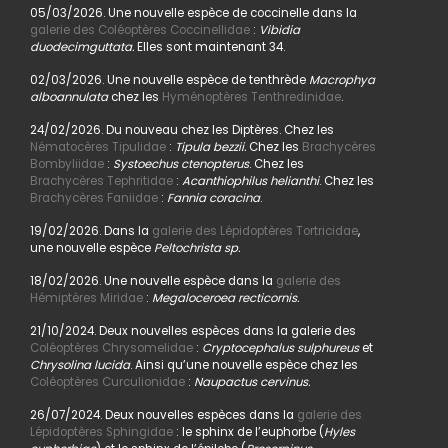
05/03/2026. Une nouvelle espèce de coccinelle dans la
galerie des Coléoptères Coccinellidae
:
Vibidia
duodecimguttata.
Elles sont maintenant 34.
02/03/2026. Une nouvelle espèce de tenthrède
Macrophya
alboannulata
chez les
Hyménoptères Tenthredinidae
.
24/02/2026. Du nouveau chez les Diptères. Chez les
Nématocères Tipulidae
:
Tipula bezzii.
Chez les
Brachycères
Bombyliidae
:
Systoechus ctenopterus
. Chez les
Brachycères Tephritidae
:
Acanthiophilus helianthi
. Chez les
Brachycères Faniidae
:
Fannia coracina
.
19/02/2026. Dans la
galerie des Lépidoptères Tortricidae
,
une nouvelle espèce
Peltochrista sp.
18/02/2026. Une nouvelle espèce dans la
galerie des
Hémiptères Miridae
:
Megaloceroea recticornis.
21/10/2024. Deux nouvelles espèces dans la galerie des
Coléoptères Chrysomelidae
:
Cryptocephalus sulphureus
et
Chrysolina lucida
. Ainsi qu’une nouvelle espèce chez les
Coléoptères Curculionidae
:
Naupactus cervinus.
26/07/2024. Deux nouvelles espèces dans la
galerie des
Lépidoptères Sphingidae
: le sphinx de l’euphorbe (
Hyles