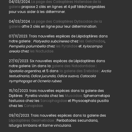
04/03/2024.
La page des Coléoptères Histeridae de la
galerie
propose 2 clés en lignes et 4 pdf téléchargeables
pour vous aider à les déterminer.
04/03/2024.
La page des Coléoptères Dytiscidae de la
galerie
offre 3 clés en ligne pour leur détermination.
07/11/2023. Trois nouvelles espèces de Lépidoptères dans
notre galerie :
Platyedra subcinerea
chez
les Gelichiidae
,
Pempelia palumbella
chez
les Pyralidae
et
Xylocampa
areola
chez
les Noctuidae.
27/10/2023. Six nouvelles espèces de Lépidoptères dans
notre galerie. Un dans la
galerie des Notodontidae
:
Spatalia argentina,
et 5 dans
la galerie des Erebidae
:
Arctia
testudinaria, Odice jucunda, Odice suava, Catocala
nymphogoga et Ocneria rubea
.
15/10/2023. trois nouvelles espèces dans la galerie des
Diptères : Pyrellia vivida chez les
Muscidae,
Sphenometopa
fastuosa chez les
Sarcophagidae
et Physocephala pusilla
chez les
Conopidae.
09/10/2023. Trois nouvelles espèces dans la galerie des
Lépidoptères Geometridae
: Peribatodes secundaria,
Isturgia limbaria et Itame vincularia.