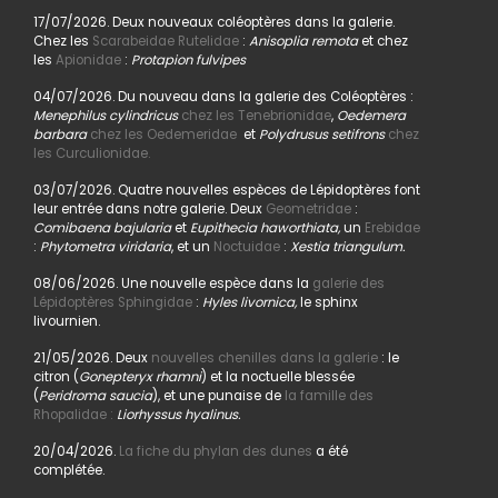
17/07/2026. Deux nouveaux coléoptères dans la galerie.
Chez les
Scarabeidae Rutelidae
:
Anisoplia remota
et chez
les
Apionidae
:
Protapion fulvipes
04/07/2026. Du nouveau dans la galerie des Coléoptères :
Menephilus cylindricus
chez les Tenebrionidae
,
Oedemera
barbara
chez les Oedemeridae
et
Polydrusus setifrons
chez
les Curculionidae.
03/07/2026. Quatre nouvelles espèces de Lépidoptères font
leur entrée dans notre galerie. Deux
Geometridae
:
Comibaena bajularia
et
Eupithecia haworthiata,
un
Erebidae
:
Phytometra viridaria
, et un
Noctuidae
:
Xestia triangulum.
08/06/2026. Une nouvelle espèce dans la
galerie des
Lépidoptères Sphingidae
:
Hyles livornica,
le sphinx
livournien.
21/05/2026. Deux
nouvelles chenilles dans la galerie
: le
citron (
Gonepteryx rhamni
) et la noctuelle blessée
(
Peridroma saucia
), et une punaise de
la famille des
Rhopalidae :
Liorhyssus hyalinus.
20/04/2026.
La fiche du phylan des dunes
a été
complétée.