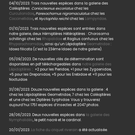
04/10/2023. Trois nouvelles espèces dans la galerie des
Coléoptères.
Coniocleonus excoriatus
chez les
Curculionidae
,
Parexochomus nigromaculatus
chez les
Coccinellidae
, et
Nyctophila reichii
chez les
Lampyridae
.
01/10/2023. Trois nouvelles espèces sont entrées dans
notre galerie, deux Hémiptères Hétéroptères : Chorosoma
schillingii chez les
Rhopalidae
et Raglius confusus chez les
Rhyparochromidae
, ainsi qu’un Lépidoptère
Geometridae
:
Idaea filicata (c’est la 23ème Idaea de notre galerie).
05/09/2023. De nouvelles clés de détermination sont
disponibles en pdf téléchargeables dans
notre galerie des
Lépidoptères
: +2 pour les Pieridae, +1 pour les Zygaenidae,
+5 pour les Drepanidae, +5 pour les Erebidae et +11 pour les
Noctuidae.
31/08/2023. Douze nouvelles espèces dans la galerie : 4
chez les Lépidoptères Geometridae, 7 chez les Coléoptères
et une chez les Diptères Syrphidae. Vous y trouverez
aujourd’hui 1751 espèces d’insectes et 2047 photos.
28/06/2023. Deux nouvelles espèces dans
la galerie des
Nymphalidés
, le petit nacré et le cardinal.
20/01/2023.
La fiche du criquet riverain
a été actualisée.