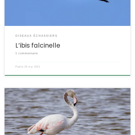
OISEAUX ÉCHASSIERS
L’ibis falcinelle
1 commentaire
Publié
29 mai 2021
C’est un oiseau impossible à confondre avec d’autres. Espèce
emblématique de la Camargue où il est présent en abondance
et toute l’année, il fréquente aussi les étangs languedociens où il
est souvent bien plus facile de le photographier. Phoenicopterus
roseus Pallas,1811 (ex. Phoenicopterus ruber roseus) POSITION