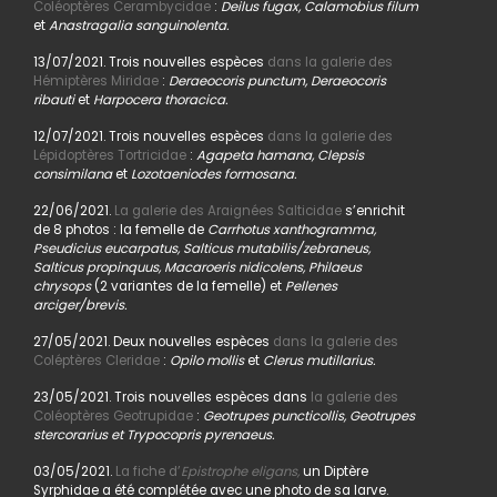
Coléoptères Cerambycidae
:
Deilus fugax, Calamobius filum
et
Anastragalia sanguinolenta.
13/07/2021. Trois nouvelles espèces
dans la galerie des
Hémiptères Miridae
:
Deraeocoris punctum, Deraeocoris
ribauti
et
Harpocera thoracica.
12/07/2021. Trois nouvelles espèces
dans la galerie des
Lépidoptères Tortricidae
:
Agapeta hamana, Clepsis
consimilana
et
Lozotaeniodes formosana.
22/06/2021.
La galerie des Araignées Salticidae
s’enrichit
de 8 photos : la femelle de
Carrhotus xanthogramma,
Pseudicius eucarpatus, Salticus mutabilis/zebraneus,
Salticus propinquus, Macaroeris nidicolens, Philaeus
chrysops
(2 variantes de la femelle) et
Pellenes
arciger/brevis.
27/05/2021. Deux nouvelles espèces
dans la galerie des
Coléptères Cleridae
:
Opilo mollis
et
Clerus mutillarius.
23/05/2021. Trois nouvelles espèces dans
la galerie des
Coléoptères Geotrupidae
:
Geotrupes puncticollis, Geotrupes
stercorarius et Trypocopris pyrenaeus.
03/05/2021.
La fiche d’
Epistrophe eligans,
un Diptère
Syrphidae a été complétée avec une photo de sa larve.