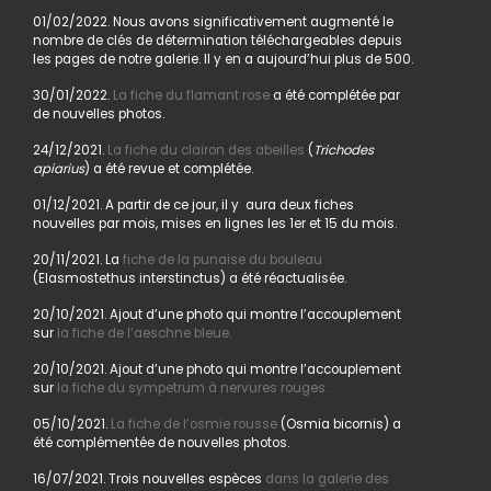
01/02/2022. Nous avons significativement augmenté le
nombre de clés de détermination téléchargeables depuis
les pages de notre galerie. Il y en a aujourd’hui plus de 500.
30/01/2022.
La fiche du flamant rose
a été complétée par
de nouvelles photos.
24/12/2021.
La fiche du clairon des abeilles
(
Trichodes
apiarius
) a été revue et complétée.
01/12/2021. A partir de ce jour, il y aura deux fiches
nouvelles par mois, mises en lignes les 1er et 15 du mois.
20/11/2021. La
fiche de la punaise du bouleau
(Elasmostethus interstinctus) a été réactualisée.
20/10/2021. Ajout d’une photo qui montre l’accouplement
sur
la fiche de l’aeschne bleue.
20/10/2021. Ajout d’une photo qui montre l’accouplement
sur
la fiche du sympetrum à nervures rouges.
05/10/2021.
La fiche de l’osmie rousse
(Osmia bicornis) a
été complémentée de nouvelles photos.
16/07/2021. Trois nouvelles espèces
dans la galerie des