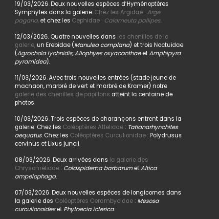
19/03/2026. Deux nouvelles espèces d’Hyménoptères
Symphytes dans la galerie.
Chez les Argidae :
Arge
pagana
,
et chez les
Cephidae :
Calameuta pallipes.
12/03/2026. Quatre nouvelles dans
les chenilles de la
galerie,
un Erebidae (
Manulea complana
) et trois Noctuidae
(
Agrochola lychnidis, Allophyes oxyacanthae
et
Amphipyra
pyramidea
).
11/03/2026. Avec trois nouvelles entrées (stade jeune de
machaon, marbré de vert et marbré de Kramer) notre
galerie des chenilles de papillons
atteint la centaine de
photos.
10/03/2026. Trois espèces de charançons entrent dans la
galerie. Chez les
Coléoptères Attelidae
:
Tatianarhynchites
aequatus
. Chez les
Coléoptères Curculionidae
: Polydrusus
cervinus et Lixus juncii.
08/03/2026. Deux arrivées dans
la galerie des
Chrysomelidae
:
Colaspidema barbarum
et
Altica
ampelophaga
.
07/03/2026. Deux nouvelles espèces de longicornes dans
la galerie des
Coléoptères Cerambycidae
:
Mesosa
curculionoides
et
Phytoecia icterica
.