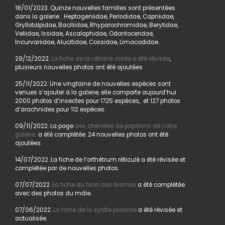
18/01/2023. Quinze nouvelles familles sont présentées
dans la galerie : Heptageniidae, Perlodidae, Capniidae,
Gryllotalpidae, Baciliidae, Rhyparochromidae, Berytidae,
Veliidae, Issidae, Ascalaphidae, Odontoceridae,
Incurvariidae, Alucitidae, Cossidae, Limacodidae.
29/12/2022.
La fiche de la cétoine dorée a été révisée
,
plusieurs nouvelles photos ont été ajoutées
25/11/2022. Une vingtaine de nouvelles espèces sont
venues s’ajouter à la galerie, elle comporte aujourd’hui
2000 photos d’insectes pour 1725 espèces, et 127 photos
d’arachnides pour 112 espèces.
09/11/2022. La page
des chenilles de papillons de notre
galerie
a été complétée. 24 nouvelles photos ont été
ajoutées.
14/07/2022. La fiche de l’orthétrum réticulé a été révisée et
complétée par de nouvelles photos.
07/07/2022.
La fiche du taon des bromes
a été complétée
avec des photos du mâle.
07/06/2022.
La fiche de la syritte piolante
a été révisée et
actualisée.