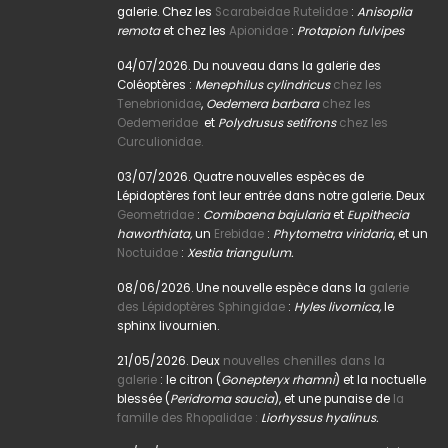
galerie. Chez les
Scarabeidae Rutelidae
:
Anisoplia
remota
et chez les
Apionidae
:
Protapion fulvipes
04/07/2026. Du nouveau dans la galerie des
Coléoptères :
Menephilus cylindricus
chez les
Tenebrionidae
,
Oedemera barbara
chez les
Oedemeridae
et
Polydrusus setifrons
chez les
Curculionidae.
03/07/2026. Quatre nouvelles espèces de
Lépidoptères font leur entrée dans notre galerie. Deux
Geometridae
:
Comibaena bajularia
et
Eupithecia
haworthiata,
un
Erebidae
:
Phytometra viridaria
, et un
Noctuidae
:
Xestia triangulum.
08/06/2026. Une nouvelle espèce dans la
galerie
des Lépidoptères Sphingidae
:
Hyles livornica,
le
sphinx livournien.
21/05/2026. Deux
nouvelles chenilles dans la
galerie
: le citron (
Gonepteryx rhamni
) et la noctuelle
blessée (
Peridroma saucia
), et une punaise de
la
famille des Rhopalidae :
Liorhyssus hyalinus.