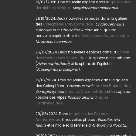
18/02/2026. Une nouvelle espèce dans la
galerie des
Hémiptères Miridae
:
Megaloceroea recticornis.
21/10/2024. Deux nouvelles espèces dans la galerie
des
Coléoptères Chrysomelidae
:
Cryptocephalus
sulphureus
et
Chrysolina lucida
. Ainsi qu’une
nouvelle espèce chez les
Coléoptères Curculionidae
:
Naupactus cervinus.
26/07/2024. Deux nouvelles espèces dans la
galerie
des Lépidoptères Sphingidae
: le sphinx de l’euphorbe
(
Hyles euphorbiae
) et le sphinx de l’épilobe
(
Proserpinus proserpina
).
16/07/2024. Trois nouvelles espèces dans la galerie
des Coléoptères :
Coraebus rubi
chez les Buprestidae,
Oenopia lyncea
chez les Coccinellidae,
et la superbe
Rosalie des Alpes
Rosalia alpina
chez les
Cerambycidae.
29/06/2024. Dans
la galerie des Diptères
Anthomyidae,
3 nouvelles photos :
Eustalomyia
hilaris
et le mâle et la femelle d’
Anthomyia illocata.
09/06/2024.
La galerie des Coléoptères
s’est enrichie