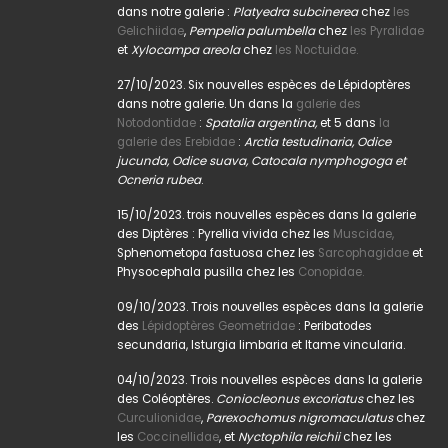
dans notre galerie :
Platyedra subcinerea
chez
les
Gelichiidae
,
Pempelia palumbella
chez
les Pyralidae
et
Xylocampa areola
chez
les Noctuidae.
27/10/2023. Six nouvelles espèces de Lépidoptères
dans notre galerie. Un dans la
galerie des
Notodontidae
:
Spatalia argentina,
et 5 dans
la
galerie des Erebidae
:
Arctia testudinaria, Odice
jucunda, Odice suava, Catocala nymphogoga et
Ocneria rubea
.
15/10/2023. trois nouvelles espèces dans la galerie
des Diptères : Pyrellia vivida chez les
Muscidae,
Sphenometopa fastuosa chez les
Sarcophagidae
et
Physocephala pusilla chez les
Conopidae.
09/10/2023. Trois nouvelles espèces dans la galerie
des
Lépidoptères Geometridae
: Peribatodes
secundaria, Isturgia limbaria et Itame vincularia.
04/10/2023. Trois nouvelles espèces dans la galerie
des Coléoptères.
Coniocleonus excoriatus
chez les
Curculionidae
,
Parexochomus nigromaculatus
chez
les
Coccinellidae
, et
Nyctophila reichii
chez les