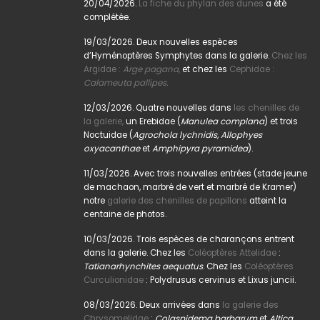
20/04/2026.
La fiche du phylan des dunes
a été
complétée.
19/03/2026. Deux nouvelles espèces
d’Hyménoptères Symphytes dans la galerie.
Chez les
Argidae :
Arge pagana
,
et chez les
Cephidae :
Calameuta pallipes.
12/03/2026. Quatre nouvelles dans
les chenilles de
la galerie,
un Erebidae (
Manulea complana
) et trois
Noctuidae (
Agrochola lychnidis, Allophyes
oxyacanthae
et
Amphipyra pyramidea
).
11/03/2026. Avec trois nouvelles entrées (stade jeune
de machaon, marbré de vert et marbré de Kramer)
notre
galerie des chenilles de papillons
atteint la
centaine de photos.
10/03/2026. Trois espèces de charançons entrent
dans la galerie. Chez les
Coléoptères Attelidae
:
Tatianarhynchites aequatus
. Chez les
Coléoptères
Curculionidae
: Polydrusus cervinus et Lixus juncii.
08/03/2026. Deux arrivées dans
la galerie des
Chrysomelidae
:
Colaspidema barbarum
et
Altica