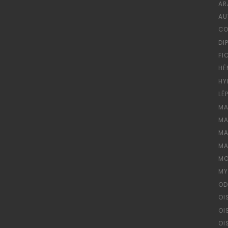
AR
AU
CO
DI
FI
HÉ
HY
LÉ
MA
MA
MA
MA
MO
MY
OD
OI
OI
OI