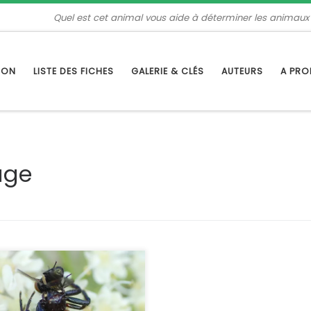
Quel est cet animal vous aide à déterminer les animaux
TION
LISTE DES FICHES
GALERIE & CLÉS
AUTEURS
A PR
uge
que sa coloration soit variable,
 petite araignée-crabe est
lement reconnaissable au dessin
 qui orne son opisthosome.