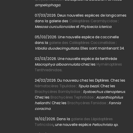
ampelophaga
.
07/03/2026. Deux nouvelles espèces de longicornes
dans la galerie des
Coléoptères Cerambycidae
:
Mesosa curculionoides
et
Phytoecia icterica
.
05/03/2026. Une nouvelle espèce de coccinelle
dans la
galerie des Coléoptères Coccinellidae
:
Vibidia duodecimguttata.
Elles sont maintenant 34.
02/03/2026. Une nouvelle espèce de tenthrède
Macrophya alboannulata
chez les
Hyménoptères
Tenthredinidae
.
24/02/2026. Du nouveau chez les Diptères. Chez les
Nématocères Tipulidae
:
Tipula bezzii.
Chez les
Brachycères Bombyliidae
:
Systoechus ctenopterus
.
Chez les
Brachycères Tephritidae
:
Acanthiophilus
helianthi
. Chez les
Brachycères Faniidae
:
Fannia
coracina
.
19/02/2026. Dans la
galerie des Lépidoptères
Tortricidae
, une nouvelle espèce
Peltochrista sp.