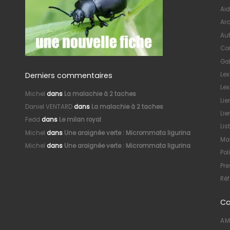
Aid
Arc
Au
Con
Gal
Derniers commentaires
Le
Lex
Michel
dans
La malachie à 2 taches
Lie
Daniel VENTARD
dans
La malachie à 2 taches
Lie
Fedd
dans
Le milan royal
Lis
Michel
dans
Une araignée verte : Micrommata ligurina
Mat
Michel
dans
Une araignée verte : Micrommata ligurina
Pol
Pre
Réf
Ca
AM