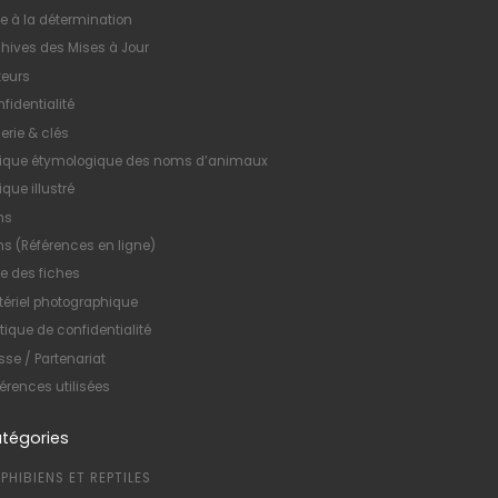
e à la détermination
hives des Mises à Jour
teurs
fidentialité
erie & clés
xique étymologique des noms d’animaux
ique illustré
ns
ns (Références en ligne)
te des fiches
ériel photographique
itique de confidentialité
sse / Partenariat
érences utilisées
tégories
PHIBIENS ET REPTILES