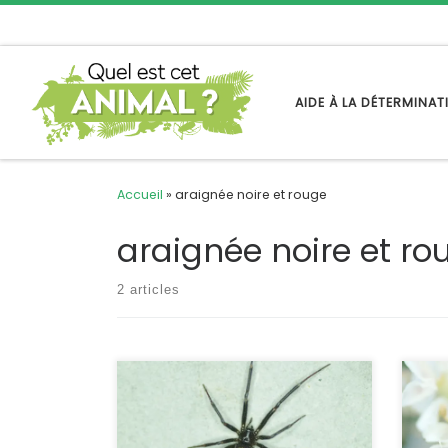
Passer au contenu
AIDE À LA DÉTERMINA
Accueil
»
araignée noire et rouge
araignée noire et ro
2 articles
Une araignée vedette de cinéma, ce
Bien 
n’est pas courant. Pourtant cette
cette
espèce fait une apparition dans le
faci
film Spider-Man de Raimi (2002), où
noir