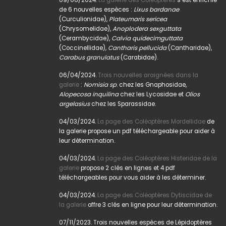
de 6 nouvelles espèces :
Lixus bardanae
(Curculionidae),
Plateumaris sericea
(Chrysomelidae),
Anoplodera sexguttata
(Cerambycidae),
Calvia quidecimguttata
(Coccinellidae),
Cantharis pellucida
(Cantharidae),
Carabus granulatus
(Carabidae).
06/04/2024.
Trois nouvelles araignées dans la
galerie
:
Nomisia sp
. chez les Gnaphosidae,
Alopecosa inquilina
chez les Lycosidae et
Olios
argelasius
chez les Sparassidae.
04/03/2024.
La page des Coléoptères Mordellidae
de
la galerie propose un pdf téléchargeable pour aider à
leur détermination.
04/03/2024.
La page des Coléoptères Histeridae de la
galerie
propose 2 clés en lignes et 4 pdf
téléchargeables pour vous aider à les déterminer.
04/03/2024.
La page des Coléoptères Dytiscidae de
la galerie
offre 3 clés en ligne pour leur détermination.
07/11/2023. Trois nouvelles espèces de Lépidoptères