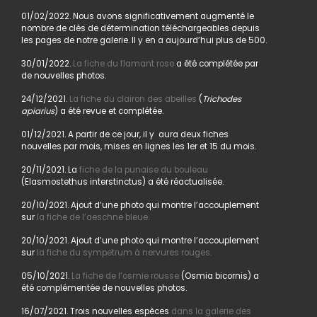
01/02/2022. Nous avons significativement augmenté le
nombre de clés de détermination téléchargeables depuis
les pages de notre galerie. Il y en a aujourd’hui plus de 500.
30/01/2022.
La fiche du flamant rose
a été complétée par
de nouvelles photos.
24/12/2021.
La fiche du clairon des abeilles
(
Trichodes
apiarius
) a été revue et complétée.
01/12/2021. A partir de ce jour, il y aura deux fiches
nouvelles par mois, mises en lignes les 1er et 15 du mois.
20/11/2021. La
fiche de la punaise du bouleau
(Elasmostethus interstinctus) a été réactualisée.
20/10/2021. Ajout d’une photo qui montre l’accouplement
sur
la fiche de l’aeschne bleue.
20/10/2021. Ajout d’une photo qui montre l’accouplement
sur
la fiche du sympetrum à nervures rouges.
05/10/2021.
La fiche de l’osmie rousse
(Osmia bicornis) a
été complémentée de nouvelles photos.
16/07/2021. Trois nouvelles espèces
dans la galerie des