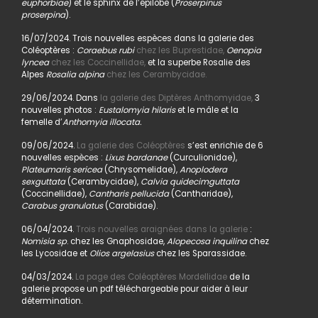
euphorbiae
) et le sphinx de l’épilobe (
Proserpinus
proserpina
).
16/07/2024. Trois nouvelles espèces dans la galerie des
Coléoptères :
Coraebus rubi
chez les Buprestidae,
Oenopia
lyncea
chez les Coccinellidae,
et la superbe Rosalie des
Alpes
Rosalia alpina
chez les Cerambycidae.
29/06/2024. Dans
la galerie des Diptères Anthomyidae,
3
nouvelles photos :
Eustalomyia hilaris
et le mâle et la
femelle d’
Anthomyia illocata.
09/06/2024.
La galerie des Coléoptères
s’est enrichie de 6
nouvelles espèces :
Lixus bardanae
(Curculionidae),
Plateumaris sericea
(Chrysomelidae),
Anoplodera
sexguttata
(Cerambycidae),
Calvia quidecimguttata
(Coccinellidae),
Cantharis pellucida
(Cantharidae),
Carabus granulatus
(Carabidae).
06/04/2024.
Trois nouvelles araignées dans la galerie
:
Nomisia sp
. chez les Gnaphosidae,
Alopecosa inquilina
chez
les Lycosidae et
Olios argelasius
chez les Sparassidae.
04/03/2024.
La page des Coléoptères Mordellidae
de la
galerie propose un pdf téléchargeable pour aider à leur
détermination.