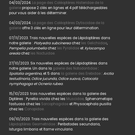
04/03/2024.
La page des Coléoptères Histeridae de la
galerie
propose 2 clés en lignes et 4 pdf téléchargeables
pour vous aider à les déterminer.
04/03/2024.
La page des Coléoptères Dytiscidae de la
galerie
offre 3 clés en ligne pour leur détermination.
07/11/2023. Trois nouvelles espèces de Lépidoptères dans
notre galerie :
Platyedra subcinerea
chez
les Gelichiidae
,
Pempelia palumbella
chez
les Pyralidae
et
Xylocampa
areola
chez
les Noctuidae.
27/10/2023. Six nouvelles espèces de Lépidoptères dans
notre galerie. Un dans la
galerie des Notodontidae
:
Spatalia argentina,
et 5 dans
la galerie des Erebidae
:
Arctia
testudinaria, Odice jucunda, Odice suava, Catocala
nymphogoga et Ocneria rubea
.
15/10/2023. trois nouvelles espèces dans la galerie des
Diptères : Pyrellia vivida chez les
Muscidae,
Sphenometopa
fastuosa chez les
Sarcophagidae
et Physocephala pusilla
chez les
Conopidae.
09/10/2023. Trois nouvelles espèces dans la galerie des
Lépidoptères Geometridae
: Peribatodes secundaria,
Isturgia limbaria et Itame vincularia.