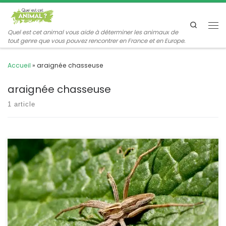
Passer au contenu
Search
Me
Quel est cet animal vous aide à déterminer les animaux de
tout genre que vous pouvez rencontrer en France et en Europe.
Accueil
»
araignée chasseuse
araignée chasseuse
1 article
Une araignée très commune, qui court sur le sol à la recherche
de ses proies. La femelle transporte son cocon et prend soin de sa
progéniture, elle est « admirable » ! Pisaura mirabilis Vous
cherchez à identifier une araignée ? Peut-être la trouverez-vous
dans la galerie POSITION SYSTÉMATIQUE : Arachnide Aranéide
Famille des Pisauridae […]