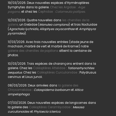
19/03/2026. Deux nouvelles espèces d’Hyménoptères
Symphytes dans la galerie.
Chez les Argidae :
Arge
pagana
,
et chez les
Cephidae :
Calameuta pallipes.
12/03/2026. Quatre nouvelles dans
les chenilles de la
galerie,
un Erebidae (
Manulea complana
) et trois Noctuidae
(
Agrochola lychnidis, Allophyes oxyacanthae
et
Amphipyra
pyramidea
).
11/03/2026. Avec trois nouvelles entrées (stade jeune de
machaon, marbré de vert et marbré de Kramer) notre
galerie des chenilles de papillons
atteint la centaine de
photos.
10/03/2026. Trois espèces de charançons entrent dans la
galerie. Chez les
Coléoptères Attelidae
:
Tatianarhynchites
aequatus
. Chez les
Coléoptères Curculionidae
: Polydrusus
cervinus et Lixus juncii.
08/03/2026. Deux arrivées dans
la galerie des
Chrysomelidae
:
Colaspidema barbarum
et
Altica
ampelophaga
.
07/03/2026. Deux nouvelles espèces de longicornes dans
la galerie des
Coléoptères Cerambycidae
:
Mesosa
curculionoides
et
Phytoecia icterica
.