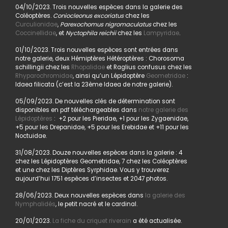
04/10/2023. Trois nouvelles espèces dans la galerie des
Coléoptères.
Coniocleonus excoriatus
chez les
Curculionidae
,
Parexochomus nigromaculatus
chez les
Coccinellidae
, et
Nyctophila reichii
chez les
Lampyridae
.
01/10/2023. Trois nouvelles espèces sont entrées dans
notre galerie, deux Hémiptères Hétéroptères : Chorosoma
schillingii chez les
Rhopalidae
et Raglius confusus chez les
Rhyparochromidae
, ainsi qu’un Lépidoptère
Geometridae
:
Idaea filicata (c’est la 23ème Idaea de notre galerie).
05/09/2023. De nouvelles clés de détermination sont
disponibles en pdf téléchargeables dans
notre galerie des
Lépidoptères
: +2 pour les Pieridae, +1 pour les Zygaenidae,
+5 pour les Drepanidae, +5 pour les Erebidae et +11 pour les
Noctuidae.
31/08/2023. Douze nouvelles espèces dans la galerie : 4
chez les Lépidoptères Geometridae, 7 chez les Coléoptères
et une chez les Diptères Syrphidae. Vous y trouverez
aujourd’hui 1751 espèces d’insectes et 2047 photos.
28/06/2023. Deux nouvelles espèces dans
la galerie des
Nymphalidés
, le petit nacré et le cardinal.
20/01/2023.
La fiche du criquet riverain
a été actualisée.