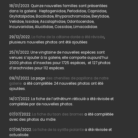
18/01/2023. Quinze nouvelles familles sont présentées
dans la galerie : Heptageniidae, Perlodidae, Capniidae,
Gryllotalpidae, Baciliidae, Rhyparochromidae, Berytidae,
Veliidae, Issidae, Ascalaphidae, Odontoceridae,
Incurvariidae, Alucitidae, Cossidae, Limacodidae.
29/12/2022.
La fiche de la cétoine dorée a été révisée
,
plusieurs nouvelles photos ont été ajoutées
25/11/2022. Une vingtaine de nouvelles espèces sont
venues s’ajouter à la galerie, elle comporte aujourd’hui
2000 photos d’insectes pour 1725 espèces, et 127 photos
d’arachnides pour 112 espèces.
09/11/2022. La page
des chenilles de papillons de notre
galerie
a été complétée. 24 nouvelles photos ont été
ajoutées.
14/07/2022. La fiche de l’orthétrum réticulé a été révisée et
complétée par de nouvelles photos.
07/07/2022.
La fiche du taon des bromes
a été complétée
avec des photos du mâle.
07/06/2022.
La fiche de la syritte piolante
a été révisée et
actualisée.