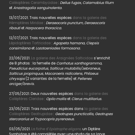
Coléoptères Cerambycidae
:
Deilus fugax, Calamobius filum
et
Anastragalia sanguinolenta.
13/07/2021. Trois nouvelles espèces
dans la galerie des
Hémiptères Miridae
:
Deraeocoris punctum, Deraeocoris
ribauti
et
Harpocera thoracica.
12/07/2021. Trois nouvelles espèces
dans la galerie des
Lépidoptères Tortricidae
:
Agapeta hamana, Clepsis
consimilana
et
Lozotaeniodes formosana.
22/06/2021.
La galerie des Araignées Salticidae
s’enrichit
de 8 photos : la femelle de
Carrhotus xanthogramma,
Pseudicius eucarpatus, Salticus mutabilis/zebraneus,
Salticus propinquus, Macaroeris nidicolens, Philaeus
chrysops
(2 variantes de la femelle) et
Pellenes
arciger/brevis.
27/05/2021. Deux nouvelles espèces
dans la galerie des
Coléptères Cleridae
:
Opilo mollis
et
Clerus mutillarius.
23/05/2021. Trois nouvelles espèces dans
la galerie des
Coléoptères Geotrupidae
:
Geotrupes puncticollis, Geotrupes
stercorarius et Trypocopris pyrenaeus.
03/05/2021.
La fiche d’
Epistrophe eligans,
un Diptère
Syrphidae a été complétée avec une photo de sa larve.