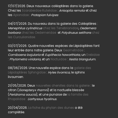
17/07/2026. Deux nouveaux coléoptères dans la galerie.
Chez les
Scarabeidae Rutelidae
:
Anisoplia remota
et chez
les
Apionidae
:
Protapion fulvipes
04/07/2026. Du nouveau dans la galerie des Coléoptères :
Menephilus cylindricus
chez les Tenebrionidae
,
Oedemera
barbara
chez les Oedemeridae
et
Polydrusus setifrons
chez
les Curculionidae.
03/07/2026. Quatre nouvelles espèces de Lépidoptères font
leur entrée dans notre galerie. Deux
Geometridae
:
Comibaena bajularia
et
Eupithecia haworthiata,
un
Erebidae
:
Phytometra viridaria
, et un
Noctuidae
:
Xestia triangulum.
08/06/2026. Une nouvelle espèce dans la
galerie des
Lépidoptères Sphingidae
:
Hyles livornica,
le sphinx
livournien.
21/05/2026. Deux
nouvelles chenilles dans la galerie
: le
citron (
Gonepteryx rhamni
) et la noctuelle blessée
(
Peridroma saucia
), et une punaise de
la famille des
Rhopalidae :
Liorhyssus hyalinus.
20/04/2026.
La fiche du phylan des dunes
a été
complétée.