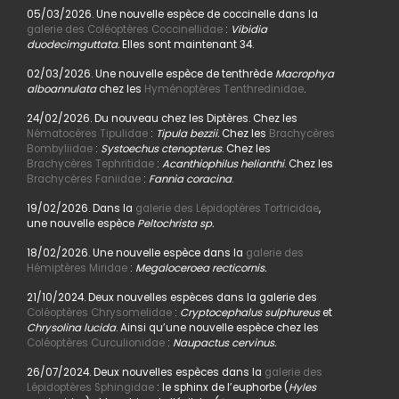
05/03/2026. Une nouvelle espèce de coccinelle dans la
galerie des Coléoptères Coccinellidae
:
Vibidia
duodecimguttata.
Elles sont maintenant 34.
02/03/2026. Une nouvelle espèce de tenthrède
Macrophya
alboannulata
chez les
Hyménoptères Tenthredinidae
.
24/02/2026. Du nouveau chez les Diptères. Chez les
Nématocères Tipulidae
:
Tipula bezzii.
Chez les
Brachycères
Bombyliidae
:
Systoechus ctenopterus
. Chez les
Brachycères Tephritidae
:
Acanthiophilus helianthi
. Chez les
Brachycères Faniidae
:
Fannia coracina
.
19/02/2026. Dans la
galerie des Lépidoptères Tortricidae
,
une nouvelle espèce
Peltochrista sp.
18/02/2026. Une nouvelle espèce dans la
galerie des
Hémiptères Miridae
:
Megaloceroea recticornis.
21/10/2024. Deux nouvelles espèces dans la galerie des
Coléoptères Chrysomelidae
:
Cryptocephalus sulphureus
et
Chrysolina lucida
. Ainsi qu’une nouvelle espèce chez les
Coléoptères Curculionidae
:
Naupactus cervinus.
26/07/2024. Deux nouvelles espèces dans la
galerie des
Lépidoptères Sphingidae
: le sphinx de l’euphorbe (
Hyles