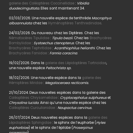
galerie des Coléoptères Coccinellidae
:
Vibidia
duodecimguttata.
Elles sont maintenant 34.
02/03/2026. Une nouvelle espèce de tenthrède
Macrophya
alboannulata
chez les
Hyménoptères Tenthredinidae
.
24/02/2026. Du nouveau chez les Diptères. Chez les
Nématocères Tipulidae
:
Tipula bezzii.
Chez les
Brachycères
Bombyliidae
:
Systoechus ctenopterus
. Chez les
Brachycères Tephritidae
:
Acanthiophilus helianthi
. Chez les
Brachycères Faniidae
:
Fannia coracina
.
19/02/2026. Dans la
galerie des Lépidoptères Tortricidae
,
une nouvelle espèce
Peltochrista sp.
18/02/2026. Une nouvelle espèce dans la
galerie des
Hémiptères Miridae
:
Megaloceroea recticornis.
21/10/2024. Deux nouvelles espèces dans la galerie des
Coléoptères Chrysomelidae
:
Cryptocephalus sulphureus
et
Chrysolina lucida
. Ainsi qu’une nouvelle espèce chez les
Coléoptères Curculionidae
:
Naupactus cervinus.
26/07/2024. Deux nouvelles espèces dans la
galerie des
Lépidoptères Sphingidae
: le sphinx de l’euphorbe (
Hyles
euphorbiae
) et le sphinx de l’épilobe (
Proserpinus
proserpina
).