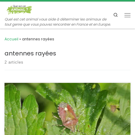
Passer au contenu
Search
Me
Quel est cet animal vous aide à déterminer les animaux de
tout genre que vous pouvez rencontrer en France et en Europe.
Accueil
»
antennes rayées
antennes rayées
2 articles
Une très jolie punaise aux tons verts et roses, que l’on rencontre
un peu partout, elle est très éclectique dans son alimentation.
Dolycoris baccarum POSITION SYSTÉMATIQUE : Insecte Hémiptère
Hétéroptère Famille des Pentatomidae ETYMOLOGIE : baccarum =
des baies DESCRIPTION : Taille : Cet insecte mesure entre 1 cm et
1,4 cm. Forme, allure : Le pentatome […]