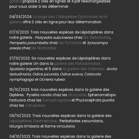
galerie
propose 2 clés en lignes et 4 pdf téléchargeables
pour vous aider à les déterminer.
04/03/2024.
La page des Coléoptères Dytiscidae de la
galerie
offre 3 clés en ligne pour leur détermination.
07/11/2023. Trois nouvelles espèces de Lépidoptères dans
notre galerie :
Platyedra subcinerea
chez
les Gelichiidae
,
Pempelia palumbella
chez
les Pyralidae
et
Xylocampa
areola
chez
les Noctuidae.
27/10/2023. Six nouvelles espèces de Lépidoptères dans
notre galerie. Un dans la
galerie des Notodontidae
:
Spatalia argentina,
et 5 dans
la galerie des Erebidae
:
Arctia
testudinaria, Odice jucunda, Odice suava, Catocala
nymphogoga et Ocneria rubea
.
15/10/2023. trois nouvelles espèces dans la galerie des
Diptères : Pyrellia vivida chez les
Muscidae,
Sphenometopa
fastuosa chez les
Sarcophagidae
et Physocephala pusilla
chez les
Conopidae.
09/10/2023. Trois nouvelles espèces dans la galerie des
Lépidoptères Geometridae
: Peribatodes secundaria,
Isturgia limbaria et Itame vincularia.
04/10/2023. Trois nouvelles espèces dans la galerie des