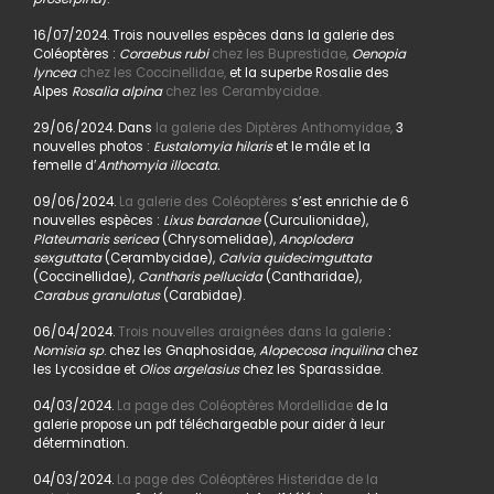
16/07/2024. Trois nouvelles espèces dans la galerie des
Coléoptères :
Coraebus rubi
chez les Buprestidae,
Oenopia
lyncea
chez les Coccinellidae,
et la superbe Rosalie des
Alpes
Rosalia alpina
chez les Cerambycidae.
29/06/2024. Dans
la galerie des Diptères Anthomyidae,
3
nouvelles photos :
Eustalomyia hilaris
et le mâle et la
femelle d’
Anthomyia illocata.
09/06/2024.
La galerie des Coléoptères
s’est enrichie de 6
nouvelles espèces :
Lixus bardanae
(Curculionidae),
Plateumaris sericea
(Chrysomelidae),
Anoplodera
sexguttata
(Cerambycidae),
Calvia quidecimguttata
(Coccinellidae),
Cantharis pellucida
(Cantharidae),
Carabus granulatus
(Carabidae).
06/04/2024.
Trois nouvelles araignées dans la galerie
:
Nomisia sp
. chez les Gnaphosidae,
Alopecosa inquilina
chez
les Lycosidae et
Olios argelasius
chez les Sparassidae.
04/03/2024.
La page des Coléoptères Mordellidae
de la
galerie propose un pdf téléchargeable pour aider à leur
détermination.
04/03/2024.
La page des Coléoptères Histeridae de la