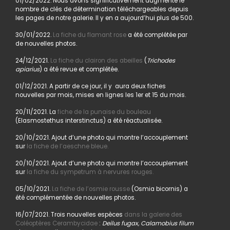
01/02/2022. Nous avons significativement augmenté le
nombre de clés de détermination téléchargeables depuis
les pages de notre galerie. Il y en a aujourd’hui plus de 500.
30/01/2022.
La fiche du flamant rose
a été complétée par
de nouvelles photos.
24/12/2021.
La fiche du clairon des abeilles
(
Trichodes
apiarius
) a été revue et complétée.
01/12/2021. A partir de ce jour, il y aura deux fiches
nouvelles par mois, mises en lignes les 1er et 15 du mois.
20/11/2021. La
fiche de la punaise du bouleau
(Elasmostethus interstinctus) a été réactualisée.
20/10/2021. Ajout d’une photo qui montre l’accouplement
sur
la fiche de l’aeschne bleue.
20/10/2021. Ajout d’une photo qui montre l’accouplement
sur
la fiche du sympetrum à nervures rouges.
05/10/2021.
La fiche de l’osmie rousse
(Osmia bicornis) a
été complémentée de nouvelles photos.
16/07/2021. Trois nouvelles espèces
dans la galerie des
Coléoptères Cerambycidae
:
Deilus fugax, Calamobius filum