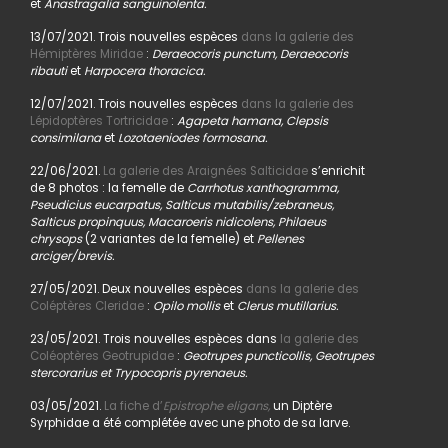
et
Anastragalia sanguinolenta.
13/07/2021. Trois nouvelles espèces
dans la galerie des
Hémiptères Miridae
:
Deraeocoris punctum, Deraeocoris
ribauti
et
Harpocera thoracica.
12/07/2021. Trois nouvelles espèces
dans la galerie des
Lépidoptères Tortricidae
:
Agapeta hamana, Clepsis
consimilana
et
Lozotaeniodes formosana.
22/06/2021.
La galerie des Araignées Salticidae
s’enrichit
de 8 photos : la femelle de
Carrhotus xanthogramma,
Pseudicius eucarpatus, Salticus mutabilis/zebraneus,
Salticus propinquus, Macaroeris nidicolens, Philaeus
chrysops
(2 variantes de la femelle) et
Pellenes
arciger/brevis.
27/05/2021. Deux nouvelles espèces
dans la galerie des
Coléptères Cleridae
:
Opilo mollis
et
Clerus mutillarius.
23/05/2021. Trois nouvelles espèces dans
la galerie des
Coléoptères Geotrupidae
:
Geotrupes puncticollis, Geotrupes
stercorarius et Trypocopris pyrenaeus.
03/05/2021.
La fiche d’
Epistrophe eligans,
un Diptère
Syrphidae a été complétée avec une photo de sa larve.