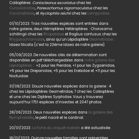
Coléoptères.
Coniocleonus excoriatus
chez les
Curculionidae
,
Parexochomus nigromaculatus
chez les
Coccinellidae
, et
Nyctophila reichii
chez les
Lampyridae
.
01/10/2023. Trois nouvelles espèces sont entrées dans
notre galerie, deux Hémiptères Hétéroptères : Chorosoma
schillingii chez les
Rhopalidae
et Raglius confusus chez les
Rhyparochromidae
, ainsi qu’un Lépidoptère
Geometridae
:
Idaea filicata (c’est la 23ème Idaea de notre galerie).
05/09/2023. De nouvelles clés de détermination sont
disponibles en pdf téléchargeables dans
notre galerie des
Lépidoptères
: +2 pour les Pieridae, +1 pour les Zygaenidae,
+5 pour les Drepanidae, +5 pour les Erebidae et +11 pour les
Noctuidae.
31/08/2023. Douze nouvelles espèces dans la galerie : 4
chez les Lépidoptères Geometridae, 7 chez les Coléoptères
et une chez les Diptères Syrphidae. Vous y trouverez
aujourd’hui 1751 espèces d’insectes et 2047 photos.
28/06/2023. Deux nouvelles espèces dans
la galerie des
Nymphalidés
, le petit nacré et le cardinal.
20/01/2023.
La fiche du criquet riverain
a été actualisée.
18/01/2023. Quinze nouvelles familles sont présentées