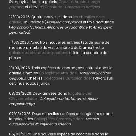
Symphytes dans la galerie.
Chez les Argidae :
Arge
pagana
,
et chez les
Cephidae :
Calameuta pallipes.
12/03/2026. Quatre nouvelles dans
les chenilles de la
galerie,
un Erebidae (
Manulea complana
) et trois Noctuidae
(
Agrochola lychnidis, Allophyes oxyacanthae
et
Amphipyra
pyramidea
).
11/03/2026. Avec trois nouvelles entrées (stade jeune de
machaon, marbré de vert et marbré de Kramer) notre
galerie des chenilles de papillons
atteint la centaine de
photos.
10/03/2026. Trois espèces de charançons entrent dans la
galerie. Chez les
Coléoptères Attelidae
:
Tatianarhynchites
aequatus
. Chez les
Coléoptères Curculionidae
: Polydrusus
cervinus et Lixus juncii.
08/03/2026. Deux arrivées dans
la galerie des
Chrysomelidae
:
Colaspidema barbarum
et
Altica
ampelophaga
.
07/03/2026. Deux nouvelles espèces de longicornes dans
la galerie des
Coléoptères Cerambycidae
:
Mesosa
curculionoides
et
Phytoecia icterica
.
05/03/2026. Une nouvelle espèce de coccinelle dans la