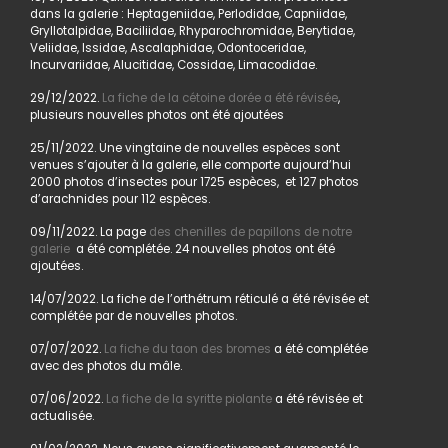
dans la galerie : Heptageniidae, Perlodidae, Capniidae,
Gryllotalpidae, Baciliidae, Rhyparochromidae, Berytidae,
Veliidae, Issidae, Ascalaphidae, Odontoceridae,
Incurvariidae, Alucitidae, Cossidae, Limacodidae.
29/12/2022.
La fiche de la cétoine dorée a été révisée
,
plusieurs nouvelles photos ont été ajoutées
25/11/2022. Une vingtaine de nouvelles espèces sont
venues s’ajouter à la galerie, elle comporte aujourd’hui
2000 photos d’insectes pour 1725 espèces, et 127 photos
d’arachnides pour 112 espèces.
09/11/2022. La page
des chenilles de papillons de notre
galerie
a été complétée. 24 nouvelles photos ont été
ajoutées.
14/07/2022. La fiche de l’orthétrum réticulé a été révisée et
complétée par de nouvelles photos.
07/07/2022.
La fiche du taon des bromes
a été complétée
avec des photos du mâle.
07/06/2022.
La fiche de la syritte piolante
a été révisée et
actualisée.