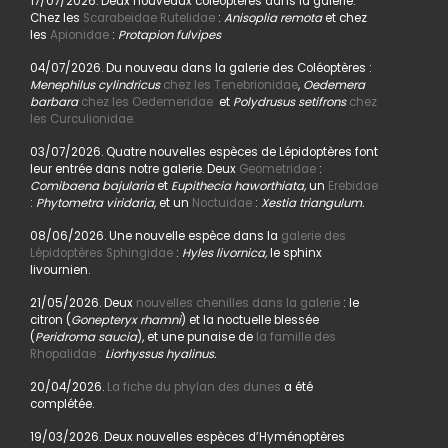
17/07/2026. Deux nouveaux coléoptères dans la galerie.
Chez les
Scarabeidae Rutelidae
:
Anisoplia remota
et chez
les
Apionidae
:
Protapion fulvipes
04/07/2026. Du nouveau dans la galerie des Coléoptères :
Menephilus cylindricus
chez les Tenebrionidae
,
Oedemera
barbara
chez les Oedemeridae
et
Polydrusus setifrons
chez
les Curculionidae.
03/07/2026. Quatre nouvelles espèces de Lépidoptères font
leur entrée dans notre galerie. Deux
Geometridae
:
Comibaena bajularia
et
Eupithecia haworthiata,
un
Erebidae
:
Phytometra viridaria
, et un
Noctuidae
:
Xestia triangulum.
08/06/2026. Une nouvelle espèce dans la
galerie des
Lépidoptères Sphingidae
:
Hyles livornica,
le sphinx
livournien.
21/05/2026. Deux
nouvelles chenilles dans la galerie
: le
citron (
Gonepteryx rhamni
) et la noctuelle blessée
(
Peridroma saucia
), et une punaise de
la famille des
Rhopalidae :
Liorhyssus hyalinus.
20/04/2026.
La fiche du phylan des dunes
a été
complétée.
19/03/2026. Deux nouvelles espèces d’Hyménoptères