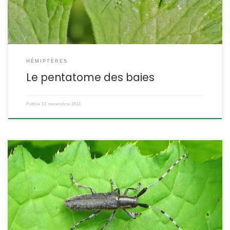
HÉMIPTÈRES
Le pentatome des baies
Publié
12 novembre 2011
Ce cérambycidé arbore de belles antennes annelées. Son corps
est recouvert d’une pilosité gris-verdâtre qui lui ont valu son nom
d’espèce. Agapanthia villosoviridescens La saperde ardoisée
L’agapanthie des cirses POSITION SYSTÉMATIQUE : Insecte
Coléoptère Famille des Cerambycidae ETYMOLOGIE : Agapanthia
= qui aime les fleurs et villosaviridescens = à villosité verdâtre