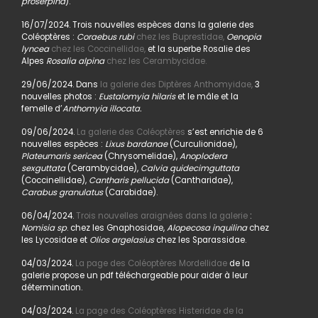
proserpina
).
16/07/2024. Trois nouvelles espèces dans la galerie des
Coléoptères :
Coraebus rubi
chez les Buprestidae,
Oenopia
lyncea
chez les Coccinellidae,
et la superbe Rosalie des
Alpes
Rosalia alpina
chez les Cerambycidae.
29/06/2024. Dans
la galerie des Diptères Anthomyidae,
3
nouvelles photos :
Eustalomyia hilaris
et le mâle et la
femelle d’
Anthomyia illocata.
09/06/2024.
La galerie des Coléoptères
s’est enrichie de 6
nouvelles espèces :
Lixus bardanae
(Curculionidae),
Plateumaris sericea
(Chrysomelidae),
Anoplodera
sexguttata
(Cerambycidae),
Calvia quidecimguttata
(Coccinellidae),
Cantharis pellucida
(Cantharidae),
Carabus granulatus
(Carabidae).
06/04/2024.
Trois nouvelles araignées dans la galerie
:
Nomisia sp
. chez les Gnaphosidae,
Alopecosa inquilina
chez
les Lycosidae et
Olios argelasius
chez les Sparassidae.
04/03/2024.
La page des Coléoptères Mordellidae
de la
galerie propose un pdf téléchargeable pour aider à leur
détermination.
04/03/2024.
La page des Coléoptères Histeridae de la