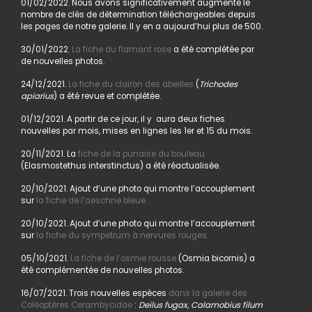
01/02/2022. Nous avons significativement augmenté le
nombre de clés de détermination téléchargeables depuis
les pages de notre galerie. Il y en a aujourd’hui plus de 500.
30/01/2022.
La fiche du flamant rose
a été complétée par
de nouvelles photos.
24/12/2021.
La fiche du clairon des abeilles
(
Trichodes
apiarius
) a été revue et complétée.
01/12/2021. A partir de ce jour, il y aura deux fiches
nouvelles par mois, mises en lignes les 1er et 15 du mois.
20/11/2021. La
fiche de la punaise du bouleau
(Elasmostethus interstinctus) a été réactualisée.
20/10/2021. Ajout d’une photo qui montre l’accouplement
sur
la fiche de l’aeschne bleue.
20/10/2021. Ajout d’une photo qui montre l’accouplement
sur
la fiche du sympetrum à nervures rouges.
05/10/2021.
La fiche de l’osmie rousse
(Osmia bicornis) a
été complémentée de nouvelles photos.
16/07/2021. Trois nouvelles espèces
dans la galerie des
Coléoptères Cerambycidae
:
Deilus fugax, Calamobius filum