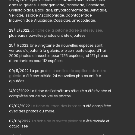
18/01/2023. Quinze nouvelles familles sont présentées
dans la galerie : Heptageniidae, Perlodidae, Capniidae,
Gryllotalpidae, Baciliidae, Rhyparochromidae, Berytidae,
Veliidae, Issidae, Ascalaphidae, Odontoceridae,
Incurvariidae, Alucitidae, Cossidae, Limacodidae.
29/12/2022.
La fiche de la cétoine dorée a été révisée
,
plusieurs nouvelles photos ont été ajoutées
25/11/2022. Une vingtaine de nouvelles espèces sont
venues s’ajouter à la galerie, elle comporte aujourd’hui
2000 photos d’insectes pour 1725 espèces, et 127 photos
d’arachnides pour 112 espèces.
09/11/2022. La page
des chenilles de papillons de notre
galerie
a été complétée. 24 nouvelles photos ont été
ajoutées.
14/07/2022. La fiche de l’orthétrum réticulé a été révisée et
complétée par de nouvelles photos.
07/07/2022.
La fiche du taon des bromes
a été complétée
avec des photos du mâle.
07/06/2022.
La fiche de la syritte piolante
a été révisée et
actualisée.