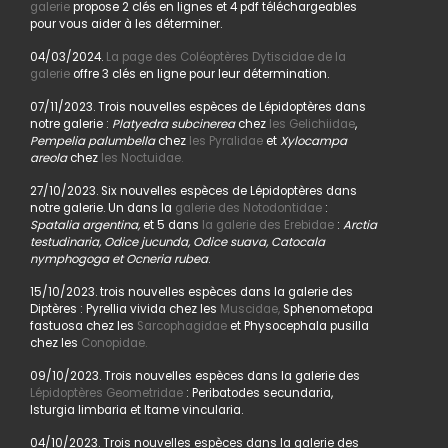
galerie
propose 2 clés en lignes et 4 pdf téléchargeables
pour vous aider à les déterminer.
04/03/2024.
La page des Coléoptères Dytiscidae de la
galerie
offre 3 clés en ligne pour leur détermination.
07/11/2023. Trois nouvelles espèces de Lépidoptères dans
notre galerie :
Platyedra subcinerea
chez
les Gelichiidae
,
Pempelia palumbella
chez
les Pyralidae
et
Xylocampa
areola
chez
les Noctuidae.
27/10/2023. Six nouvelles espèces de Lépidoptères dans
notre galerie. Un dans la
galerie des Notodontidae
:
Spatalia argentina,
et 5 dans
la galerie des Erebidae
:
Arctia
testudinaria, Odice jucunda, Odice suava, Catocala
nymphogoga et Ocneria rubea
.
15/10/2023. trois nouvelles espèces dans la galerie des
Diptères : Pyrellia vivida chez les
Muscidae,
Sphenometopa
fastuosa chez les
Sarcophagidae
et Physocephala pusilla
chez les
Conopidae.
09/10/2023. Trois nouvelles espèces dans la galerie des
Lépidoptères Geometridae
: Peribatodes secundaria,
Isturgia limbaria et Itame vincularia.
04/10/2023. Trois nouvelles espèces dans la galerie des