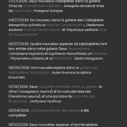
17/07/2026. Deux nouveaux coléoptères dans la galerie.
Chez les
Scarabeidae Rutelidae
:
Anisoplia remota
et chez
les
Apionidae
:
Protapion fulvipes
04/07/2026. Du nouveau dans la galerie des Coléoptères :
Menephilus cylindricus
chez les Tenebrionidae
,
Oedemera
barbara
chez les Oedemeridae
et
Polydrusus setifrons
chez
les Curculionidae.
03/07/2026. Quatre nouvelles espèces de Lépidoptères font
leur entrée dans notre galerie. Deux
Geometridae
:
Comibaena bajularia
et
Eupithecia haworthiata,
un
Erebidae
:
Phytometra viridaria
, et un
Noctuidae
:
Xestia triangulum.
08/06/2026. Une nouvelle espèce dans la
galerie des
Lépidoptères Sphingidae
:
Hyles livornica,
le sphinx
livournien.
21/05/2026. Deux
nouvelles chenilles dans la galerie
: le
citron (
Gonepteryx rhamni
) et la noctuelle blessée
(
Peridroma saucia
), et une punaise de
la famille des
Rhopalidae :
Liorhyssus hyalinus.
20/04/2026.
La fiche du phylan des dunes
a été
complétée.
19/03/2026. Deux nouvelles espèces d’Hyménoptères