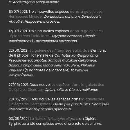
et
Anastragalia sanguinolenta.
13/07/2021. Trois nouvelles espèces
dans la galerie des
Hémiptères Miridae
:
Deraeocoris punctum, Deraeocoris
ribauti
et
Harpocera thoracica.
12/07/2021. Trois nouvelles espèces
dans la galerie des
Lépidoptères Tortricidae
:
Agapeta hamana, Clepsis
consimilana
et
Lozotaeniodes formosana.
22/06/2021.
La galerie des Araignées Salticidae
s’enrichit
de 8 photos : la femelle de
Carrhotus xanthogramma,
Pseudicius eucarpatus, Salticus mutabilis/zebraneus,
Salticus propinquus, Macaroeris nidicolens, Philaeus
chrysops
(2 variantes de la femelle) et
Pellenes
arciger/brevis.
27/05/2021. Deux nouvelles espèces
dans la galerie des
Coléptères Cleridae
:
Opilo mollis
et
Clerus mutillarius.
23/05/2021. Trois nouvelles espèces dans
la galerie des
Coléoptères Geotrupidae
:
Geotrupes puncticollis, Geotrupes
stercorarius et Trypocopris pyrenaeus.
03/05/2021.
La fiche d’
Epistrophe eligans,
un Diptère
Syrphidae a été complétée avec une photo de sa larve.