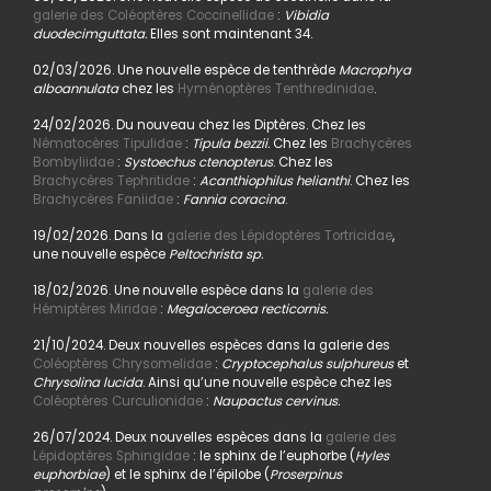
galerie des Coléoptères Coccinellidae
:
Vibidia
duodecimguttata.
Elles sont maintenant 34.
02/03/2026. Une nouvelle espèce de tenthrède
Macrophya
alboannulata
chez les
Hyménoptères Tenthredinidae
.
24/02/2026. Du nouveau chez les Diptères. Chez les
Nématocères Tipulidae
:
Tipula bezzii.
Chez les
Brachycères
Bombyliidae
:
Systoechus ctenopterus
. Chez les
Brachycères Tephritidae
:
Acanthiophilus helianthi
. Chez les
Brachycères Faniidae
:
Fannia coracina
.
19/02/2026. Dans la
galerie des Lépidoptères Tortricidae
,
une nouvelle espèce
Peltochrista sp.
18/02/2026. Une nouvelle espèce dans la
galerie des
Hémiptères Miridae
:
Megaloceroea recticornis.
21/10/2024. Deux nouvelles espèces dans la galerie des
Coléoptères Chrysomelidae
:
Cryptocephalus sulphureus
et
Chrysolina lucida
. Ainsi qu’une nouvelle espèce chez les
Coléoptères Curculionidae
:
Naupactus cervinus.
26/07/2024. Deux nouvelles espèces dans la
galerie des
Lépidoptères Sphingidae
: le sphinx de l’euphorbe (
Hyles
euphorbiae
) et le sphinx de l’épilobe (
Proserpinus