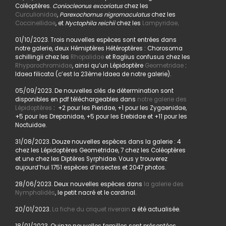
Coléoptères.
Coniocleonus excoriatus
chez les
Curculionidae
,
Parexochomus nigromaculatus
chez les
Coccinellidae
, et
Nyctophila reichii
chez les
Lampyridae
.
01/10/2023. Trois nouvelles espèces sont entrées dans
notre galerie, deux Hémiptères Hétéroptères : Chorosoma
schillingii chez les
Rhopalidae
et Raglius confusus chez les
Rhyparochromidae
, ainsi qu’un Lépidoptère
Geometridae
:
Idaea filicata (c’est la 23ème Idaea de notre galerie).
05/09/2023. De nouvelles clés de détermination sont
disponibles en pdf téléchargeables dans
notre galerie des
Lépidoptères
: +2 pour les Pieridae, +1 pour les Zygaenidae,
+5 pour les Drepanidae, +5 pour les Erebidae et +11 pour les
Noctuidae.
31/08/2023. Douze nouvelles espèces dans la galerie : 4
chez les Lépidoptères Geometridae, 7 chez les Coléoptères
et une chez les Diptères Syrphidae. Vous y trouverez
aujourd’hui 1751 espèces d’insectes et 2047 photos.
28/06/2023. Deux nouvelles espèces dans
la galerie des
Nymphalidés
, le petit nacré et le cardinal.
20/01/2023.
La fiche du criquet riverain
a été actualisée.