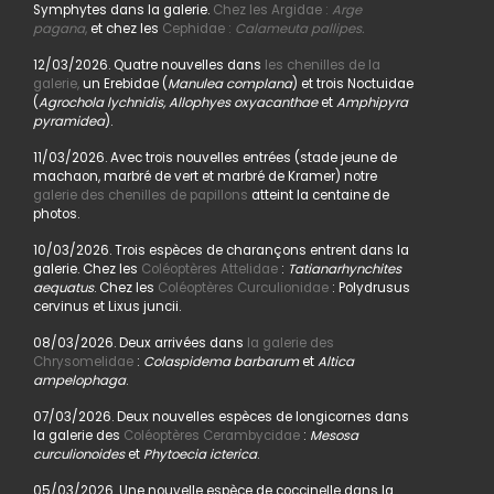
Symphytes dans la galerie.
Chez les Argidae :
Arge
pagana
,
et chez les
Cephidae :
Calameuta pallipes.
12/03/2026. Quatre nouvelles dans
les chenilles de la
galerie,
un Erebidae (
Manulea complana
) et trois Noctuidae
(
Agrochola lychnidis, Allophyes oxyacanthae
et
Amphipyra
pyramidea
).
11/03/2026. Avec trois nouvelles entrées (stade jeune de
machaon, marbré de vert et marbré de Kramer) notre
galerie des chenilles de papillons
atteint la centaine de
photos.
10/03/2026. Trois espèces de charançons entrent dans la
galerie. Chez les
Coléoptères Attelidae
:
Tatianarhynchites
aequatus
. Chez les
Coléoptères Curculionidae
: Polydrusus
cervinus et Lixus juncii.
08/03/2026. Deux arrivées dans
la galerie des
Chrysomelidae
:
Colaspidema barbarum
et
Altica
ampelophaga
.
07/03/2026. Deux nouvelles espèces de longicornes dans
la galerie des
Coléoptères Cerambycidae
:
Mesosa
curculionoides
et
Phytoecia icterica
.
05/03/2026. Une nouvelle espèce de coccinelle dans la