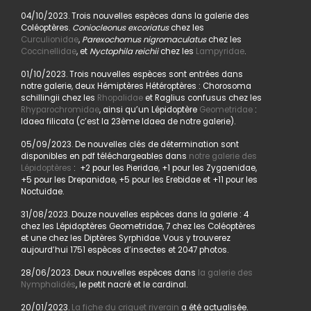
04/10/2023. Trois nouvelles espèces dans la galerie des
Coléoptères.
Coniocleonus excoriatus
chez les
Curculionidae
,
Parexochomus nigromaculatus
chez les
Coccinellidae
, et
Nyctophila reichii
chez les
Lampyridae
.
01/10/2023. Trois nouvelles espèces sont entrées dans
notre galerie, deux Hémiptères Hétéroptères : Chorosoma
schillingii chez les
Rhopalidae
et Raglius confusus chez les
Rhyparochromidae
, ainsi qu’un Lépidoptère
Geometridae
:
Idaea filicata (c’est la 23ème Idaea de notre galerie).
05/09/2023. De nouvelles clés de détermination sont
disponibles en pdf téléchargeables dans
notre galerie des
Lépidoptères
: +2 pour les Pieridae, +1 pour les Zygaenidae,
+5 pour les Drepanidae, +5 pour les Erebidae et +11 pour les
Noctuidae.
31/08/2023. Douze nouvelles espèces dans la galerie : 4
chez les Lépidoptères Geometridae, 7 chez les Coléoptères
et une chez les Diptères Syrphidae. Vous y trouverez
aujourd’hui 1751 espèces d’insectes et 2047 photos.
28/06/2023. Deux nouvelles espèces dans
la galerie des
Nymphalidés
, le petit nacré et le cardinal.
20/01/2023.
La fiche du criquet riverain
a été actualisée.