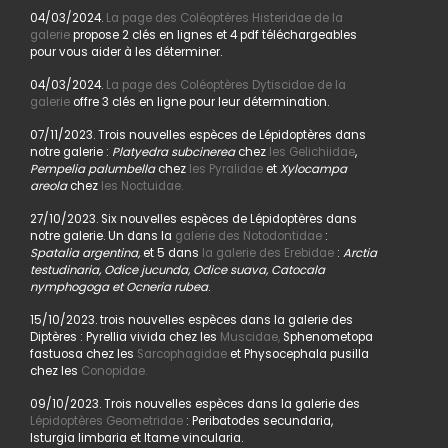
04/03/2024.
La page des Coléoptères Histeridae de la
galerie
propose 2 clés en lignes et 4 pdf téléchargeables
pour vous aider à les déterminer.
04/03/2024.
La page des Coléoptères Dytiscidae de la
galerie
offre 3 clés en ligne pour leur détermination.
07/11/2023. Trois nouvelles espèces de Lépidoptères dans
notre galerie :
Platyedra subcinerea
chez
les Gelichiidae
,
Pempelia palumbella
chez
les Pyralidae
et
Xylocampa
areola
chez
les Noctuidae.
27/10/2023. Six nouvelles espèces de Lépidoptères dans
notre galerie. Un dans la
galerie des Notodontidae
:
Spatalia argentina,
et 5 dans
la galerie des Erebidae
:
Arctia
testudinaria, Odice jucunda, Odice suava, Catocala
nymphogoga et Ocneria rubea
.
15/10/2023. trois nouvelles espèces dans la galerie des
Diptères : Pyrellia vivida chez les
Muscidae,
Sphenometopa
fastuosa chez les
Sarcophagidae
et Physocephala pusilla
chez les
Conopidae.
09/10/2023. Trois nouvelles espèces dans la galerie des
Lépidoptères Geometridae
: Peribatodes secundaria,
Isturgia limbaria et Itame vincularia.