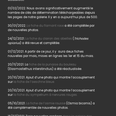
01/02/2022. Nous avons significativement augmenté le
nombre de clés de détermination téléchargeables depuis
les pages de notre galerie. Il y en a aujourd’hui plus de 500.
30/01/2022.
La fiche du flamant rose
a été complétée par
de nouvelles photos.
24/12/2021.
La fiche du clairon des abeilles
(
Trichodes
apiarius
) a été revue et complétée.
01/12/2021. A partir de ce jour, il y aura deux fiches
nouvelles par mois, mises en lignes les 1er et 15 du mois.
20/11/2021. La
fiche de la punaise du bouleau
(Elasmostethus interstinctus) a été réactualisée.
20/10/2021. Ajout d’une photo qui montre l’accouplement
sur
la fiche de l’aeschne bleue.
20/10/2021. Ajout d’une photo qui montre l’accouplement
sur
la fiche du sympetrum à nervures rouges.
05/10/2021.
La fiche de l’osmie rousse
(Osmia bicornis) a
été complémentée de nouvelles photos.