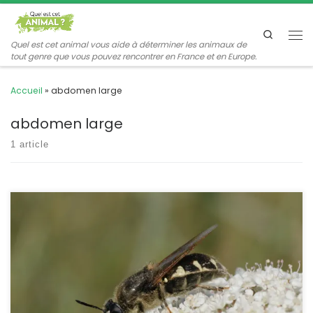
Passer au contenu
Search
Me
Quel est cet animal vous aide à déterminer les animaux de
tout genre que vous pouvez rencontrer en France et en Europe.
Accueil
»
abdomen large
abdomen large
1 article
Les Stratiomyiidae sont des mouches trapues à l’abdomen plus
large que le thorax. Leurs larves sont amphibies ou aquatiques et
sont adaptées à des eaux très pauvres en oxygène. Stratiomys
singularior Harris,1776 POSITION SYSTÉMATIQUE : Insecte, Diptère,
Brachycère Famille des Stratiomyiidae ETYMOLOGIE : Stratiomys
vient du grec et signifie « mouche soldat », singularior est un […]