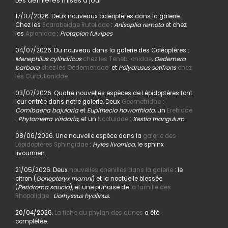
Les dernières mises à jour
17/07/2026. Deux nouveaux coléoptères dans la galerie.
Chez les
Scarabeidae Rutelidae
:
Anisoplia remota
et chez
les
Apionidae
:
Protapion fulvipes
04/07/2026. Du nouveau dans la galerie des Coléoptères :
Menephilus cylindricus
chez les Tenebrionidae
,
Oedemera
barbara
chez les Oedemeridae
et
Polydrusus setifrons
chez
les Curculionidae.
03/07/2026. Quatre nouvelles espèces de Lépidoptères font
leur entrée dans notre galerie. Deux
Geometridae
:
Comibaena bajularia
et
Eupithecia haworthiata,
un
Erebidae
:
Phytometra viridaria
, et un
Noctuidae
:
Xestia triangulum.
08/06/2026. Une nouvelle espèce dans la
galerie des
Lépidoptères Sphingidae
:
Hyles livornica,
le sphinx
livournien.
21/05/2026. Deux
nouvelles chenilles dans la galerie
: le
citron (
Gonepteryx rhamni
) et la noctuelle blessée
(
Peridroma saucia
), et une punaise de
la famille des
Rhopalidae :
Liorhyssus hyalinus.
20/04/2026.
La fiche du phylan des dunes
a été
complétée.