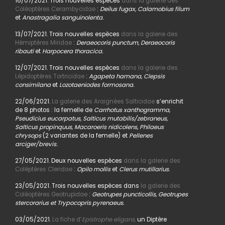
16/07/2021. Trois nouvelles espèces
dans la galerie des
Coléoptères Cerambycidae
:
Deilus fugax, Calamobius filum
et
Anastragalia sanguinolenta.
13/07/2021. Trois nouvelles espèces
dans la galerie des
Hémiptères Miridae
:
Deraeocoris punctum, Deraeocoris
ribauti
et
Harpocera thoracica.
12/07/2021. Trois nouvelles espèces
dans la galerie des
Lépidoptères Tortricidae
:
Agapeta hamana, Clepsis
consimilana
et
Lozotaeniodes formosana.
22/06/2021.
La galerie des Araignées Salticidae
s’enrichit
de 8 photos : la femelle de
Carrhotus xanthogramma,
Pseudicius eucarpatus, Salticus mutabilis/zebraneus,
Salticus propinquus, Macaroeris nidicolens, Philaeus
chrysops
(2 variantes de la femelle) et
Pellenes
arciger/brevis.
27/05/2021. Deux nouvelles espèces
dans la galerie des
Coléptères Cleridae
:
Opilo mollis
et
Clerus mutillarius.
23/05/2021. Trois nouvelles espèces dans
la galerie des
Coléoptères Geotrupidae
:
Geotrupes puncticollis, Geotrupes
stercorarius et Trypocopris pyrenaeus.
03/05/2021.
La fiche d’
Epistrophe eligans,
un Diptère