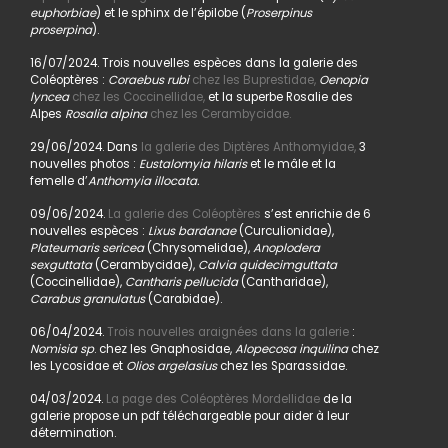
euphorbiae
) et le sphinx de l’épilobe (
Proserpinus
proserpina
).
16/07/2024. Trois nouvelles espèces dans la galerie des
Coléoptères :
Coraebus rubi
chez les Buprestidae,
Oenopia
lyncea
chez les Coccinellidae,
et la superbe Rosalie des
Alpes
Rosalia alpina
chez les Cerambycidae.
29/06/2024. Dans
la galerie des Diptères Anthomyidae,
3
nouvelles photos :
Eustalomyia hilaris
et le mâle et la
femelle d’
Anthomyia illocata.
09/06/2024.
La galerie des Coléoptères
s’est enrichie de 6
nouvelles espèces :
Lixus bardanae
(Curculionidae),
Plateumaris sericea
(Chrysomelidae),
Anoplodera
sexguttata
(Cerambycidae),
Calvia quidecimguttata
(Coccinellidae),
Cantharis pellucida
(Cantharidae),
Carabus granulatus
(Carabidae).
06/04/2024.
Trois nouvelles araignées dans la galerie
:
Nomisia sp
. chez les Gnaphosidae,
Alopecosa inquilina
chez
les Lycosidae et
Olios argelasius
chez les Sparassidae.
04/03/2024.
La page des Coléoptères Mordellidae
de la
galerie propose un pdf téléchargeable pour aider à leur
détermination.