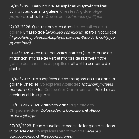
19/03/2026. Deux nouvelles espèces d’Hyménoptères
Symphytes dans la galerie.
Chez les Argidae :
Arge
pagana
,
et chez les
Cephidae :
Calameuta pallipes.
12/03/2026. Quatre nouvelles dans
les chenilles de la
galerie,
un Erebidae (
Manulea complana
) et trois Noctuidae
(
Agrochola lychnidis, Allophyes oxyacanthae
et
Amphipyra
pyramidea
).
11/03/2026. Avec trois nouvelles entrées (stade jeune de
machaon, marbré de vert et marbré de Kramer) notre
galerie des chenilles de papillons
atteint la centaine de
photos.
10/03/2026. Trois espèces de charançons entrent dans la
galerie. Chez les
Coléoptères Attelidae
:
Tatianarhynchites
aequatus
. Chez les
Coléoptères Curculionidae
: Polydrusus
cervinus et Lixus juncii.
08/03/2026. Deux arrivées dans
la galerie des
Chrysomelidae
:
Colaspidema barbarum
et
Altica
ampelophaga
.
07/03/2026. Deux nouvelles espèces de longicornes dans
la galerie des
Coléoptères Cerambycidae
:
Mesosa
curculionoides
et
Phytoecia icterica
.