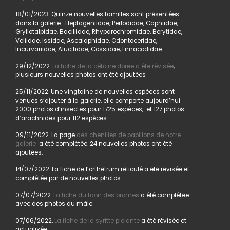
18/01/2023. Quinze nouvelles familles sont présentées
dans la galerie : Heptageniidae, Perlodidae, Capniidae,
Gryllotalpidae, Baciliidae, Rhyparochromidae, Berytidae,
Veliidae, Issidae, Ascalaphidae, Odontoceridae,
Incurvariidae, Alucitidae, Cossidae, Limacodidae.
29/12/2022.
La fiche de la cétoine dorée a été révisée
,
plusieurs nouvelles photos ont été ajoutées
25/11/2022. Une vingtaine de nouvelles espèces sont
venues s’ajouter à la galerie, elle comporte aujourd’hui
2000 photos d’insectes pour 1725 espèces, et 127 photos
d’arachnides pour 112 espèces.
09/11/2022. La page
des chenilles de papillons de notre
galerie
a été complétée. 24 nouvelles photos ont été
ajoutées.
14/07/2022. La fiche de l’orthétrum réticulé a été révisée et
complétée par de nouvelles photos.
07/07/2022.
La fiche du taon des bromes
a été complétée
avec des photos du mâle.
07/06/2022.
La fiche de la syritte piolante
a été révisée et
actualisée.