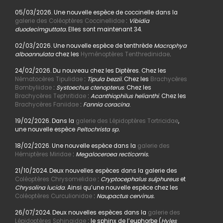
05/03/2026. Une nouvelle espèce de coccinelle dans la
galerie des Coléoptères Coccinellidae
:
Vibidia
duodecimguttata.
Elles sont maintenant 34.
02/03/2026. Une nouvelle espèce de tenthrède
Macrophya
alboannulata
chez les
Hyménoptères Tenthredinidae
.
24/02/2026. Du nouveau chez les Diptères. Chez les
Nématocères Tipulidae
:
Tipula bezzii.
Chez les
Brachycères
Bombyliidae
:
Systoechus ctenopterus
. Chez les
Brachycères Tephritidae
:
Acanthiophilus helianthi
. Chez les
Brachycères Faniidae
:
Fannia coracina
.
19/02/2026. Dans la
galerie des Lépidoptères Tortricidae
,
une nouvelle espèce
Peltochrista sp.
18/02/2026. Une nouvelle espèce dans la
galerie des
Hémiptères Miridae
:
Megaloceroea recticornis.
21/10/2024. Deux nouvelles espèces dans la galerie des
Coléoptères Chrysomelidae
:
Cryptocephalus sulphureus
et
Chrysolina lucida
. Ainsi qu’une nouvelle espèce chez les
Coléoptères Curculionidae
:
Naupactus cervinus.
26/07/2024. Deux nouvelles espèces dans la
galerie des
Lépidoptères Sphingidae
: le sphinx de l’euphorbe (
Hyles