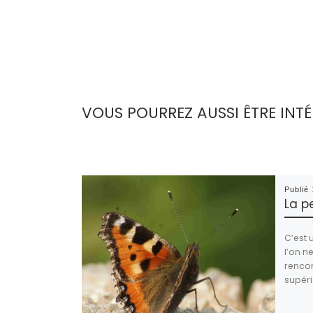
VOUS POURREZ AUSSI ÊTRE INTÉ
Publié
La p
C’est
l’on n
rencon
supéri