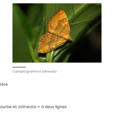
Camptogramma bilineata
tère
courbe et
bilineata
= à deux lignes