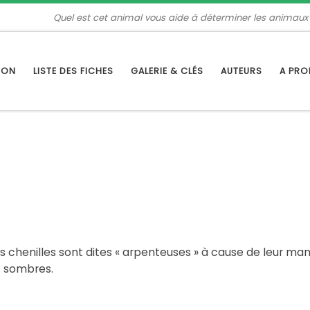
Quel est cet animal vous aide à déterminer les animaux
TION
LISTE DES FICHES
GALERIE & CLÉS
AUTEURS
A PR
s chenilles sont dites « arpenteuses » à cause de leur mani
s sombres.