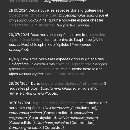
Hémiptères Miridae
:
Megaloceroea recticornis.
21/10/2024. Deux nouvelles espèces dans la galerie des
Coléoptères Chrysomelidae
:
Cryptocephalus sulphureus
et
Chrysolina lucida
. Ainsi qu’une nouvelle espèce chez les
Coléoptères Curculionidae
:
Naupactus cervinus.
26/07/2024. Deux nouvelles espèces dans la
galerie des
Lépidoptères Sphingidae
: le sphinx de l’euphorbe (
Hyles
euphorbiae
) et le sphinx de l’épilobe (
Proserpinus
proserpina
).
16/07/2024. Trois nouvelles espèces dans la galerie des
Coléoptères :
Coraebus rubi
chez les Buprestidae,
Oenopia
lyncea
chez les Coccinellidae,
et la superbe Rosalie des
Alpes
Rosalia alpina
chez les Cerambycidae.
29/06/2024. Dans
la galerie des Diptères Anthomyidae,
3
nouvelles photos :
Eustalomyia hilaris
et le mâle et la
femelle d’
Anthomyia illocata.
09/06/2024.
La galerie des Coléoptères
s’est enrichie de 6
nouvelles espèces :
Lixus bardanae
(Curculionidae),
Plateumaris sericea
(Chrysomelidae),
Anoplodera
sexguttata
(Cerambycidae),
Calvia quidecimguttata
(Coccinellidae),
Cantharis pellucida
(Cantharidae),
Carabus granulatus
(Carabidae).