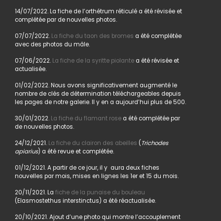
14/07/2022. La fiche de l’orthétrum réticulé a été révisée et
complétée par de nouvelles photos.
07/07/2022.
La fiche du taon des bromes
a été complétée
avec des photos du mâle.
07/06/2022.
La fiche de la syritte piolante
a été révisée et
actualisée.
01/02/2022. Nous avons significativement augmenté le
nombre de clés de détermination téléchargeables depuis
les pages de notre galerie. Il y en a aujourd’hui plus de 500.
30/01/2022.
La fiche du flamant rose
a été complétée par
de nouvelles photos.
24/12/2021.
La fiche du clairon des abeilles
(
Trichodes
apiarius
) a été revue et complétée.
01/12/2021. A partir de ce jour, il y aura deux fiches
nouvelles par mois, mises en lignes les 1er et 15 du mois.
20/11/2021. La
fiche de la punaise du bouleau
(Elasmostethus interstinctus) a été réactualisée.
20/10/2021. Ajout d’une photo qui montre l’accouplement