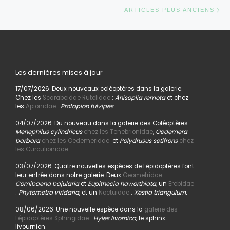
Ar
ARTICLES PLUS ANCIENS
Les dernières mises à jour
17/07/2026. Deux nouveaux coléoptères dans la galerie.
Chez les
Scarabeidae Rutelidae
:
Anisoplia remota
et chez
les
Apionidae
:
Protapion fulvipes
04/07/2026. Du nouveau dans la galerie des Coléoptères :
Menephilus cylindricus
chez les Tenebrionidae
,
Oedemera
barbara
chez les Oedemeridae
et
Polydrusus setifrons
chez
les Curculionidae.
03/07/2026. Quatre nouvelles espèces de Lépidoptères font
leur entrée dans notre galerie. Deux
Geometridae
:
Comibaena bajularia
et
Eupithecia haworthiata,
un
Erebidae
:
Phytometra viridaria
, et un
Noctuidae
:
Xestia triangulum.
08/06/2026. Une nouvelle espèce dans la
galerie des
Lépidoptères Sphingidae
:
Hyles livornica,
le sphinx
livournien.