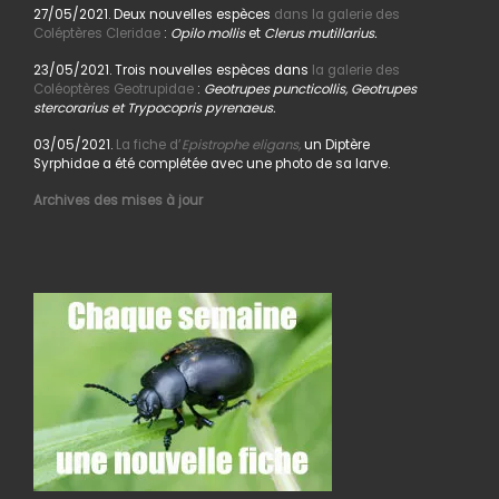
27/05/2021. Deux nouvelles espèces
dans la galerie des
Coléptères Cleridae
:
Opilo mollis
et
Clerus mutillarius.
23/05/2021. Trois nouvelles espèces dans
la galerie des
Coléoptères Geotrupidae
:
Geotrupes puncticollis, Geotrupes
stercorarius et Trypocopris pyrenaeus.
03/05/2021.
La fiche d’
Epistrophe eligans,
un Diptère
Syrphidae a été complétée avec une photo de sa larve.
Archives des mises à jour