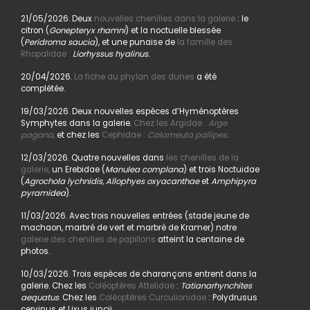
21/05/2026. Deux
nouvelles chenilles dans la galerie
: le
citron (
Gonepteryx rhamni
) et la noctuelle blessée
(
Peridroma saucia
), et une punaise de
la famille des
Rhopalidae :
Liorhyssus hyalinus.
20/04/2026.
La fiche du phylan des dunes
a été
complétée.
19/03/2026. Deux nouvelles espèces d’Hyménoptères
Symphytes dans la galerie.
Chez les Argidae :
Arge
pagana
,
et chez les
Cephidae :
Calameuta pallipes.
12/03/2026. Quatre nouvelles dans
les chenilles de la
galerie,
un Erebidae (
Manulea complana
) et trois Noctuidae
(
Agrochola lychnidis, Allophyes oxyacanthae
et
Amphipyra
pyramidea
).
11/03/2026. Avec trois nouvelles entrées (stade jeune de
machaon, marbré de vert et marbré de Kramer) notre
galerie des chenilles de papillons
atteint la centaine de
photos.
10/03/2026. Trois espèces de charançons entrent dans la
galerie. Chez les
Coléoptères Attelidae
:
Tatianarhynchites
aequatus
. Chez les
Coléoptères Curculionidae
: Polydrusus
cervinus et Lixus juncii.