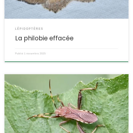
LÉPIDOPTÈRES
La philobie effacée
Publié
1 novembre 2025
Cette punaise méditerranéenne bien que polyphage s’intéresse
principalement aux fabacées. On la reconnaitra à sa tête large et
triangulaire, à ses fémurs postérieurs dentés et ses tibias
postérieurs orangés et courbes. Inquiétée elle s’envole
rapidement laissant apparaître son abdomen orangé.
Camptopus lateralis Germar,1817. POSITION SYSTÉMATIQUE :
Insecte, Hémiptère, Hétéroptère Famille des Alydidae, sous-
famille […]