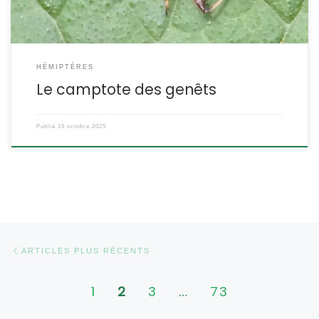
HÉMIPTÈRES
Le camptote des genêts
Publié
15 octobre 2025
Navigation dans les articles
Articles plus récents
ARTICLES PLUS RÉCENTS
1
2
3
…
73