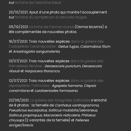
sur
la fiche de l’aeschne bleue.
20/10/2021. Ajout d’une photo qui montre l’accouplement
sur
la fiche du sympetrum à nervures rouges.
05/10/2021.
La fiche de l’osmie rousse
(Osmia bicornis) a
été complémentée de nouvelles photos.
16/07/2021. Trois nouvelles espèces
dans la galerie des
Coléoptères Cerambycidae
:
Deilus fugax, Calamobius filum
et
Anastragalia sanguinolenta.
13/07/2021. Trois nouvelles espèces
dans la galerie des
Hémiptères Miridae
:
Deraeocoris punctum, Deraeocoris
ribauti
et
Harpocera thoracica.
12/07/2021. Trois nouvelles espèces
dans la galerie des
Lépidoptères Tortricidae
:
Agapeta hamana, Clepsis
consimilana
et
Lozotaeniodes formosana.
22/06/2021.
La galerie des Araignées Salticidae
s’enrichit
de 8 photos : la femelle de
Carrhotus xanthogramma,
Pseudicius eucarpatus, Salticus mutabilis/zebraneus,
Salticus propinquus, Macaroeris nidicolens, Philaeus
chrysops
(2 variantes de la femelle) et
Pellenes
arciger/brevis.