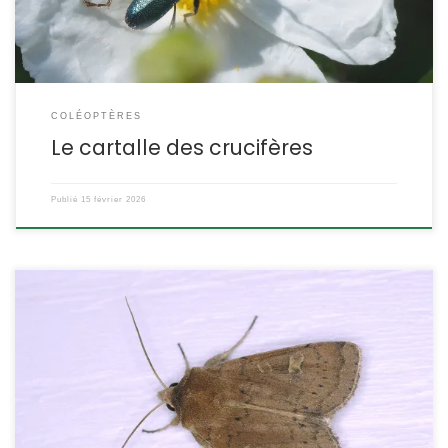
Famille des […]
COLÉOPTÈRES
Le cartalle des crucifères
Publié
15 février 2026
Une noctuelle très commune partout en Europe excepté sur le
pourtour méditerranéen. Sa chenille est polyphage sur de
nombreuses plantes herbacées. Diarsia rubi (ex. Agrotis rubi)
Vieweg,1790. POSITION SYSTÉMATIQUE : Insecte, Lépidoptère,
Hétérocère Famille des Noctuidae, sous-famille des Noctuinae,
tribu des Noctuini. ETYMOLOGIE : Le nom de genre Diarsia est créé