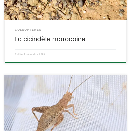
COLÉOPTÈRES
La cicindèle marocaine
Publié
1 décembre 2025
Ce petit grillon est très discret, il se tient généralement sous les
feuilles d’arbustes méditerranéens. Pour le trouver, il faut faucher
la végétation arbustive avec un filet-fauchoir. Et l’on constate
qu’il n’est pas rare du tout. Arachnocephalus vestitus Costa,1855.
POSITION SYSTÉMATIQUE : Insecte Orthoptère, famille des
Mogoplistidae, sous-famille des Mogoplistinae. Cette famille ne
[…]