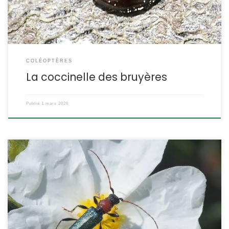
COLÉOPTÈRES
La coccinelle des bruyères
Publié
1 mars 2026
Le cartalle des crucifères est un longicorne méditerranéen,
présent en France dans les départements littoraux de la
Méditerranée et la basse vallée du Rhône. C’est une espèce
floricole dont les larves se développent dans les tiges des
brassicacées principalement. Certallum ebulinum Linnaeus,1767
Le cartalle de l’yèble POSITION SYSTÉMATIQUE : Insecte, Coléoptère