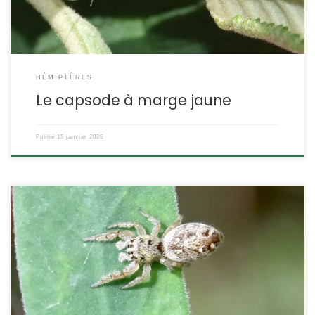
HÉMIPTÈRES
Le capsode à marge jaune
Publié
15 janvier 2026
Ce saltique est une espèce originaire d’Afrique du nord et du sud
de l’Europe mais en expansion notoire en Europe, probablement
grâce à des introductions liées à l’importation de pins. Macaroeris
nidicolens Walckenaer,1802. POSITION SYSTÉMATIQUE : Arthropode,
Arachnide, Araneae Famille des Salticidae, sous-famille des
Dendryphantinae. ETYMOLOGIE : DESCRIPTION : Taille : les
femelles mesurent entre […]