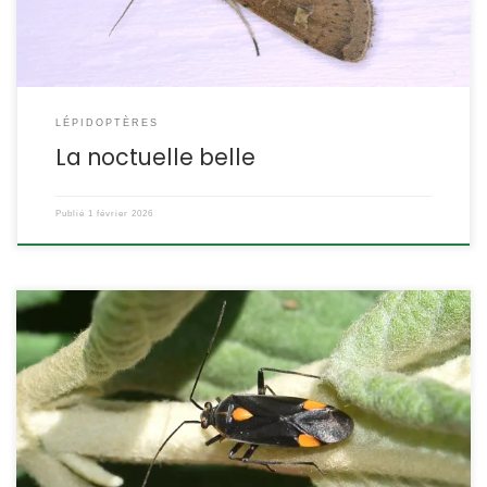
par Hübner en […]
LÉPIDOPTÈRES
La noctuelle belle
Publié
1 février 2026
C’est un Miridé noir et jaune originaire des côtes atlantiques et
méditerranéennes qui occupe aujourd’hui une grande partie de
l’Europe de l’Ouest. Son identification nécessite une certaine
prudence en raison de plusieurs espèces très proches. Capsodes
flavomarginatus, Donovan,1798. POSITION SYSTÉMATIQUE : Insecte,
Hémiptère, Hétéroptère Famille des Miridae, sous-famille des
Mirinae. ETYMOLOGIE : Le nom […]