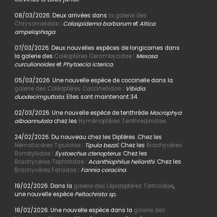
08/03/2026. Deux arrivées dans
la galerie des
Chrysomelidae
:
Colaspidema barbarum
et
Altica
ampelophaga
.
07/03/2026. Deux nouvelles espèces de longicornes dans
la galerie des
Coléoptères Cerambycidae
:
Mesosa
curculionoides
et
Phytoecia icterica
.
05/03/2026. Une nouvelle espèce de coccinelle dans la
galerie des Coléoptères Coccinellidae
:
Vibidia
duodecimguttata.
Elles sont maintenant 34.
02/03/2026. Une nouvelle espèce de tenthrède
Macrophya
alboannulata
chez les
Hyménoptères Tenthredinidae
.
24/02/2026. Du nouveau chez les Diptères. Chez les
Nématocères Tipulidae
:
Tipula bezzii.
Chez les
Brachycères
Bombyliidae
:
Systoechus ctenopterus
. Chez les
Brachycères Tephritidae
:
Acanthiophilus helianthi
. Chez les
Brachycères Faniidae
:
Fannia coracina
.
19/02/2026. Dans la
galerie des Lépidoptères Tortricidae
,
une nouvelle espèce
Peltochrista sp.
18/02/2026. Une nouvelle espèce dans la
galerie des