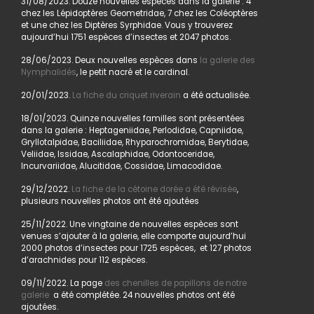
31/08/2023. Douze nouvelles espèces dans la galerie : 4
chez les Lépidoptères Geometridae, 7 chez les Coléoptères
et une chez les Diptères Syrphidae. Vous y trouverez
aujourd’hui 1751 espèces d’insectes et 2047 photos.
28/06/2023. Deux nouvelles espèces dans
la galerie des
Nymphalidés
, le petit nacré et le cardinal.
20/01/2023.
La fiche du criquet riverain
a été actualisée.
18/01/2023. Quinze nouvelles familles sont présentées
dans la galerie : Heptageniidae, Perlodidae, Capniidae,
Gryllotalpidae, Baciliidae, Rhyparochromidae, Berytidae,
Veliidae, Issidae, Ascalaphidae, Odontoceridae,
Incurvariidae, Alucitidae, Cossidae, Limacodidae.
29/12/2022.
La fiche de la cétoine dorée a été révisée
,
plusieurs nouvelles photos ont été ajoutées
25/11/2022. Une vingtaine de nouvelles espèces sont
venues s’ajouter à la galerie, elle comporte aujourd’hui
2000 photos d’insectes pour 1725 espèces, et 127 photos
d’arachnides pour 112 espèces.
09/11/2022. La page
des chenilles de papillons de notre
galerie
a été complétée. 24 nouvelles photos ont été
ajoutées.