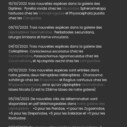
15/10/2023. trois nouvelles espèces dans la galerie des
Diptères : Pyrellia vivida chez les
Muscidae,
Sphenometopa
fastuosa chez les
Sarcophagidae
et Physocephala pusilla
chez les
Conopidae.
09/10/2023. Trois nouvelles espèces dans la galerie des
Lépidoptères Geometridae
: Peribatodes secundaria,
Isturgia limbaria et Itame vincularia.
04/10/2023. Trois nouvelles espèces dans la galerie des
Coléoptères.
Coniocleonus excoriatus
chez les
Curculionidae
,
Parexochomus nigromaculatus
chez les
Coccinellidae
, et
Nyctophila reichii
chez les
Lampyridae
.
01/10/2023. Trois nouvelles espèces sont entrées dans
notre galerie, deux Hémiptères Hétéroptères : Chorosoma
schillingii chez les
Rhopalidae
et Raglius confusus chez les
Rhyparochromidae
, ainsi qu’un Lépidoptère
Geometridae
:
Idaea filicata (c’est la 23ème Idaea de notre galerie).
05/09/2023. De nouvelles clés de détermination sont
disponibles en pdf téléchargeables dans
notre galerie des
Lépidoptères
: +2 pour les Pieridae, +1 pour les Zygaenidae,
+5 pour les Drepanidae, +5 pour les Erebidae et +11 pour les
Noctuidae.