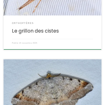
ORTHOPTÈRES
Le grillon des cistes
Publié
15 novembre 2025
C’est un Geometridae présent et commun partout en France,
mais sa présence est inféodée aux conifères, en milieu forestier
ou urbain. Attiré par la lumière, il vient parfois en nombre sur les
pièges à lampe UV. Macaria liturata Clerck,1759 (syn. : Semiothisa
liturata) POSITION SYSTÉMATIQUE : Insecte, Lépidoptère, Hétérocère,
Famille des Geometridae, sous-famille des […]