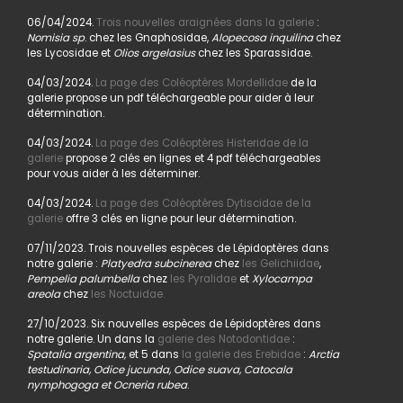
06/04/2024.
Trois nouvelles araignées dans la galerie
:
Nomisia sp
. chez les Gnaphosidae,
Alopecosa inquilina
chez
les Lycosidae et
Olios argelasius
chez les Sparassidae.
04/03/2024.
La page des Coléoptères Mordellidae
de la
galerie propose un pdf téléchargeable pour aider à leur
détermination.
04/03/2024.
La page des Coléoptères Histeridae de la
galerie
propose 2 clés en lignes et 4 pdf téléchargeables
pour vous aider à les déterminer.
04/03/2024.
La page des Coléoptères Dytiscidae de la
galerie
offre 3 clés en ligne pour leur détermination.
07/11/2023. Trois nouvelles espèces de Lépidoptères dans
notre galerie :
Platyedra subcinerea
chez
les Gelichiidae
,
Pempelia palumbella
chez
les Pyralidae
et
Xylocampa
areola
chez
les Noctuidae.
27/10/2023. Six nouvelles espèces de Lépidoptères dans
notre galerie. Un dans la
galerie des Notodontidae
:
Spatalia argentina,
et 5 dans
la galerie des Erebidae
:
Arctia
testudinaria, Odice jucunda, Odice suava, Catocala
nymphogoga et Ocneria rubea
.