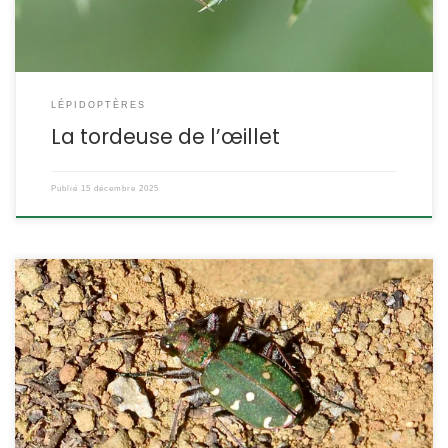
LÉPIDOPTÈRES
La tordeuse de l’œillet
Publié
15 décembre 2025
Elle ressemble beaucoup à la Cicindèle champêtre, mais elle est
cantonnée en France à la zone méditerranéenne. Chasseur à
vue et prédateur d’insectes, ce bel insecte se rencontre sur des
chemins sablonneux ou des dunes littorales. Cicindela
maroccana pseudomaroccana, Roeschke,1891. POSITION
SYSTÉMATIQUE : Insecte, Coléoptère, Famille des Carabidae, sous-
famille des Cicindelinae, tribu des […]