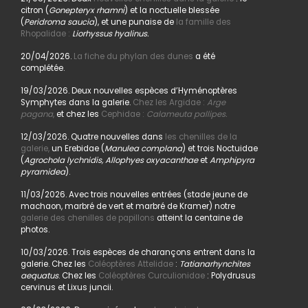
citron (
Gonepteryx rhamni
) et la noctuelle blessée
(
Peridroma saucia
), et une punaise de
la famille des
Rhopalidae :
Liorhyssus hyalinus.
20/04/2026.
La fiche du phylan des dunes
a été
complétée.
19/03/2026. Deux nouvelles espèces d’Hyménoptères
Symphytes dans la galerie.
Chez les Argidae :
Arge
pagana
,
et chez les
Cephidae :
Calameuta pallipes.
12/03/2026. Quatre nouvelles dans
les chenilles de la
galerie,
un Erebidae (
Manulea complana
) et trois Noctuidae
(
Agrochola lychnidis, Allophyes oxyacanthae
et
Amphipyra
pyramidea
).
11/03/2026. Avec trois nouvelles entrées (stade jeune de
machaon, marbré de vert et marbré de Kramer) notre
galerie des chenilles de papillons
atteint la centaine de
photos.
10/03/2026. Trois espèces de charançons entrent dans la
galerie. Chez les
Coléoptères Attelidae
:
Tatianarhynchites
aequatus
. Chez les
Coléoptères Curculionidae
: Polydrusus
cervinus et Lixus juncii.