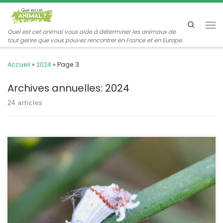
Passer au contenu
Search
Me
Quel est cet animal vous aide à déterminer les animaux de
tout genre que vous pouvez rencontrer en France et en Europe.
Accueil
»
2024
»
Page 3
Archives annuelles:
2024
24 articles
C’est une espèce introduite accidentellement d’Australie et qui
s’attaque principalement aux agrumes. Elle est relativement
polyphage car en France on la rencontre aussi sur les genêts, les
acacias, les robiniers et les Pittosporums. Icerya purchasi
Maskell,1879. POSITION SYSTÉMATIQUE : Insecte, Hémiptère,
Homoptère Famille des Monophlebidae. ETYMOLOGIE :