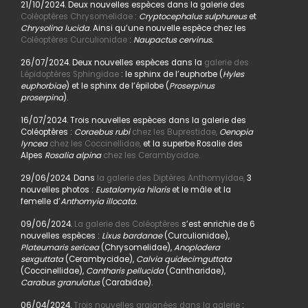
21/10/2024. Deux nouvelles espèces dans la galerie des
Coléoptères Chrysomelidae
:
Cryptocephalus sulphureus
et
Chrysolina lucida
. Ainsi qu’une nouvelle espèce chez les
Coléoptères Curculionidae
:
Naupactus cervinus.
26/07/2024. Deux nouvelles espèces dans la
galerie des
Lépidoptères Sphingidae
: le sphinx de l’euphorbe (
Hyles
euphorbiae
) et le sphinx de l’épilobe (
Proserpinus
proserpina
).
16/07/2024. Trois nouvelles espèces dans la galerie des
Coléoptères :
Coraebus rubi
chez les Buprestidae,
Oenopia
lyncea
chez les Coccinellidae,
et la superbe Rosalie des
Alpes
Rosalia alpina
chez les Cerambycidae.
29/06/2024. Dans
la galerie des Diptères Anthomyidae,
3
nouvelles photos :
Eustalomyia hilaris
et le mâle et la
femelle d’
Anthomyia illocata.
09/06/2024.
La galerie des Coléoptères
s’est enrichie de 6
nouvelles espèces :
Lixus bardanae
(Curculionidae),
Plateumaris sericea
(Chrysomelidae),
Anoplodera
sexguttata
(Cerambycidae),
Calvia quidecimguttata
(Coccinellidae),
Cantharis pellucida
(Cantharidae),
Carabus granulatus
(Carabidae).
06/04/2024.
Trois nouvelles araignées dans la galerie
: