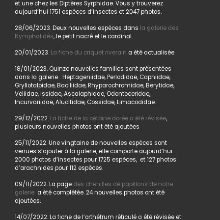
et une chez les Diptères Syrphidae. Vous y trouverez
aujourd’hui 1751 espèces d’insectes et 2047 photos.
28/06/2023. Deux nouvelles espèces dans
la galerie des
Nymphalidés
, le petit nacré et le cardinal.
20/01/2023.
La fiche du criquet riverain
a été actualisée.
18/01/2023. Quinze nouvelles familles sont présentées
dans la galerie : Heptageniidae, Perlodidae, Capniidae,
Gryllotalpidae, Baciliidae, Rhyparochromidae, Berytidae,
Veliidae, Issidae, Ascalaphidae, Odontoceridae,
Incurvariidae, Alucitidae, Cossidae, Limacodidae.
29/12/2022.
La fiche de la cétoine dorée a été révisée
,
plusieurs nouvelles photos ont été ajoutées
25/11/2022. Une vingtaine de nouvelles espèces sont
venues s’ajouter à la galerie, elle comporte aujourd’hui
2000 photos d’insectes pour 1725 espèces, et 127 photos
d’arachnides pour 112 espèces.
09/11/2022. La page
des chenilles de papillons de notre
galerie
a été complétée. 24 nouvelles photos ont été
ajoutées.
14/07/2022. La fiche de l’orthétrum réticulé a été révisée et