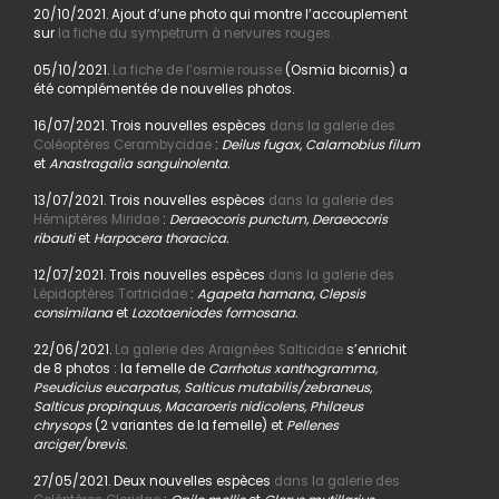
20/10/2021. Ajout d’une photo qui montre l’accouplement
sur
la fiche du sympetrum à nervures rouges.
05/10/2021.
La fiche de l’osmie rousse
(Osmia bicornis) a
été complémentée de nouvelles photos.
16/07/2021. Trois nouvelles espèces
dans la galerie des
Coléoptères Cerambycidae
:
Deilus fugax, Calamobius filum
et
Anastragalia sanguinolenta.
13/07/2021. Trois nouvelles espèces
dans la galerie des
Hémiptères Miridae
:
Deraeocoris punctum, Deraeocoris
ribauti
et
Harpocera thoracica.
12/07/2021. Trois nouvelles espèces
dans la galerie des
Lépidoptères Tortricidae
:
Agapeta hamana, Clepsis
consimilana
et
Lozotaeniodes formosana.
22/06/2021.
La galerie des Araignées Salticidae
s’enrichit
de 8 photos : la femelle de
Carrhotus xanthogramma,
Pseudicius eucarpatus, Salticus mutabilis/zebraneus,
Salticus propinquus, Macaroeris nidicolens, Philaeus
chrysops
(2 variantes de la femelle) et
Pellenes
arciger/brevis.
27/05/2021. Deux nouvelles espèces
dans la galerie des