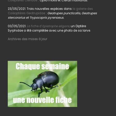
Coléptères Cleridae
:
Opilo mollis
et
Clerus mutillarius.
23/05/2021. Trois nouvelles espèces dans
la galerie des
Coléoptères Geotrupidae
:
Geotrupes puncticollis, Geotrupes
stercorarius et Trypocopris pyrenaeus.
03/05/2021.
La fiche d’
Epistrophe eligans,
un Diptère
Syrphidae a été complétée avec une photo de sa larve.
Archives des mises à jour