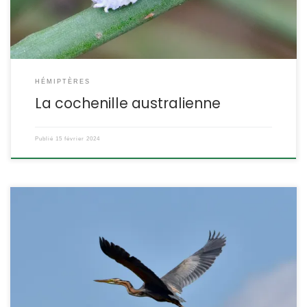
DESCRIPTION : Taille : les femelles mesurent […]
HÉMIPTÈRES
La cochenille australienne
Publié
15 février 2024
Moins courant que le héron cendré, le héron pourpré est plus petit
et plus coloré. Il est migrateur et niche en colonies dans des
roselières bordant des étangs peu profonds. Ardea purpurea
Linné, 1766. POSITION SYSTÉMATIQUE : Vertébré, Oiseau (Aves),
Neoaves, Pelicaniforme Famille des Ardeidae. ETYMOLOGIE : Le
nom de genre Ardea, est le […]