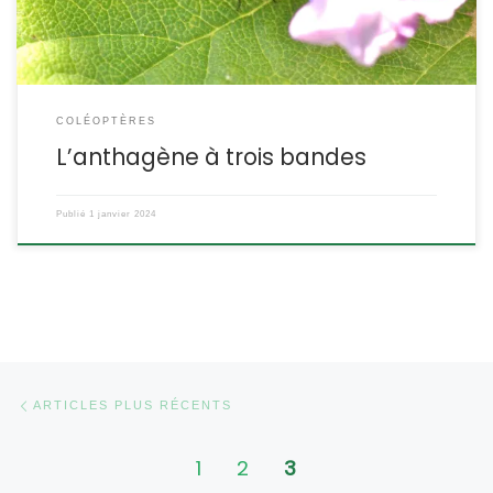
COLÉOPTÈRES
L’anthagène à trois bandes
Publié
1 janvier 2024
Navigation dans les articles
Articles plus récents
ARTICLES PLUS RÉCENTS
1
2
3