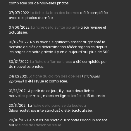
complétée par de nouvelles photos.
07/07/2022.
La fiche du taon des bromes
a été complétée
avec des photos du mâle.
07/06/2022.
La fiche de la syritte piolante
a été révisée et
actualisée.
01/02/2022. Nous avons significativement augmenté le
nombre de clés de détermination téléchargeables depuis
les pages de notre galerie. Il y en a aujourd’hui plus de 500.
30/01/2022.
La fiche du flamant rose
a été complétée par
de nouvelles photos.
24/12/2021.
La fiche du clairon des abeilles
(
Trichodes
apiarius
) a été revue et complétée.
01/12/2021. A partir de ce jour, il y aura deux fiches
nouvelles par mois, mises en lignes les 1er et 15 du mois.
20/11/2021. La
fiche de la punaise du bouleau
(Elasmostethus interstinctus) a été réactualisée.
20/10/2021. Ajout d’une photo qui montre l’accouplement
sur
la fiche de l’aeschne bleue.