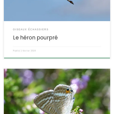
OISEAUX ÉCHASSIERS
Le héron pourpré
Publié
1 février 2024
Un azuré migrateur qui effectue plusieurs générations au cours
de ses migrations. Ceux qui restent dans les régions chaudes ne
semblent pas connaître de diapause. Les chenilles se
développent sur les Fabacées. Lampides boeticus Linnaeus,1767.
POSITION SYSTÉMATIQUE : Insecte, Lépidoptère, Rhopalocère
Famille des Lycaenidae, sous-famille des Polyommatinae.