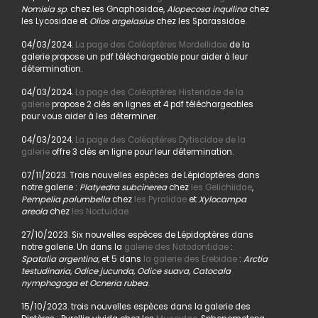
Nomisia sp
. chez les Gnaphosidae,
Alopecosa inquilina
chez
les Lycosidae et
Olios argelasius
chez les Sparassidae.
04/03/2024.
La page des Coléoptères Mordellidae
de la
galerie propose un pdf téléchargeable pour aider à leur
détermination.
04/03/2024.
La page des Coléoptères Histeridae de la
galerie
propose 2 clés en lignes et 4 pdf téléchargeables
pour vous aider à les déterminer.
04/03/2024.
La page des Coléoptères Dytiscidae de la
galerie
offre 3 clés en ligne pour leur détermination.
07/11/2023. Trois nouvelles espèces de Lépidoptères dans
notre galerie :
Platyedra subcinerea
chez
les Gelichiidae
,
Pempelia palumbella
chez
les Pyralidae
et
Xylocampa
areola
chez
les Noctuidae.
27/10/2023. Six nouvelles espèces de Lépidoptères dans
notre galerie. Un dans la
galerie des Notodontidae
:
Spatalia argentina,
et 5 dans
la galerie des Erebidae
:
Arctia
testudinaria, Odice jucunda, Odice suava, Catocala
nymphogoga et Ocneria rubea
.
15/10/2023. trois nouvelles espèces dans la galerie des