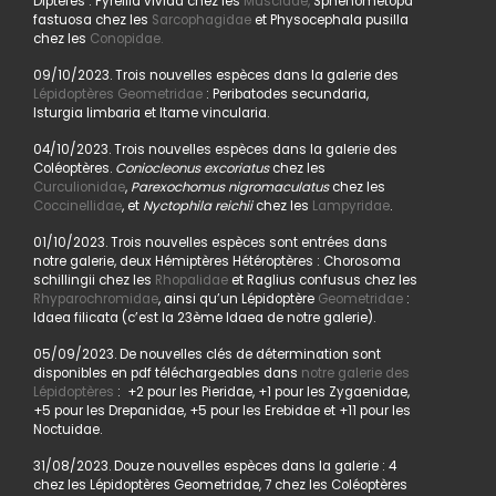
Diptères : Pyrellia vivida chez les
Muscidae,
Sphenometopa
fastuosa chez les
Sarcophagidae
et Physocephala pusilla
chez les
Conopidae.
09/10/2023. Trois nouvelles espèces dans la galerie des
Lépidoptères Geometridae
: Peribatodes secundaria,
Isturgia limbaria et Itame vincularia.
04/10/2023. Trois nouvelles espèces dans la galerie des
Coléoptères.
Coniocleonus excoriatus
chez les
Curculionidae
,
Parexochomus nigromaculatus
chez les
Coccinellidae
, et
Nyctophila reichii
chez les
Lampyridae
.
01/10/2023. Trois nouvelles espèces sont entrées dans
notre galerie, deux Hémiptères Hétéroptères : Chorosoma
schillingii chez les
Rhopalidae
et Raglius confusus chez les
Rhyparochromidae
, ainsi qu’un Lépidoptère
Geometridae
:
Idaea filicata (c’est la 23ème Idaea de notre galerie).
05/09/2023. De nouvelles clés de détermination sont
disponibles en pdf téléchargeables dans
notre galerie des
Lépidoptères
: +2 pour les Pieridae, +1 pour les Zygaenidae,
+5 pour les Drepanidae, +5 pour les Erebidae et +11 pour les
Noctuidae.
31/08/2023. Douze nouvelles espèces dans la galerie : 4
chez les Lépidoptères Geometridae, 7 chez les Coléoptères