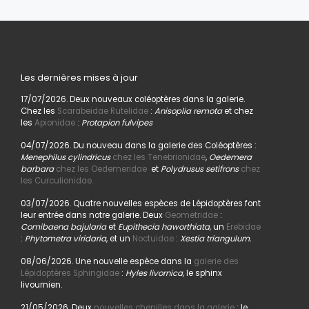
Les dernières mises à jour
17/07/2026. Deux nouveaux coléoptères dans la galerie.
Chez les
Scarabeidae Rutelidae
:
Anisoplia remota
et chez
les
Apionidae
:
Protapion fulvipes
04/07/2026. Du nouveau dans la galerie des Coléoptères :
Menephilus cylindricus
chez les Tenebrionidae
,
Oedemera
barbara
chez les Oedemeridae
et
Polydrusus setifrons
chez
les Curculionidae.
03/07/2026. Quatre nouvelles espèces de Lépidoptères font
leur entrée dans notre galerie. Deux
Geometridae
:
Comibaena bajularia
et
Eupithecia haworthiata,
un
Erebidae
:
Phytometra viridaria
, et un
Noctuidae
:
Xestia triangulum.
08/06/2026. Une nouvelle espèce dans la
galerie des
Lépidoptères Sphingidae
:
Hyles livornica,
le sphinx
livournien.
21/05/2026. Deux
nouvelles chenilles dans la galerie
: le