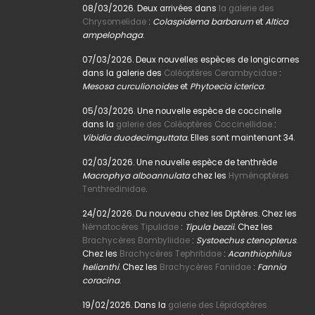
08/03/2026. Deux arrivées dans
la galerie des
Chrysomelidae
:
Colaspidema barbarum
et
Altica
ampelophaga
.
07/03/2026. Deux nouvelles espèces de longicornes
dans la galerie des
Coléoptères Cerambycidae
:
Mesosa curculionoides
et
Phytoecia icterica
.
05/03/2026. Une nouvelle espèce de coccinelle
dans la
galerie des Coléoptères Coccinellidae
:
Vibidia duodecimguttata.
Elles sont maintenant 34.
02/03/2026. Une nouvelle espèce de tenthrède
Macrophya alboannulata
chez les
Hyménoptères
Tenthredinidae
.
24/02/2026. Du nouveau chez les Diptères. Chez les
Nématocères Tipulidae
:
Tipula bezzii.
Chez les
Brachycères Bombyliidae
:
Systoechus ctenopterus
.
Chez les
Brachycères Tephritidae
:
Acanthiophilus
helianthi
. Chez les
Brachycères Faniidae
:
Fannia
coracina
.
19/02/2026. Dans la
galerie des Lépidoptères