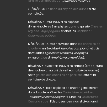
famille des Rhopalidae :
Liorhyssus hyalinus.
20/04/2026.
La fiche du phylan des dunes
a été
complétée.
19/03/2026. Deux nouvelles espèces
d’Hyménoptères Symphytes dans la galerie.
Chez les
Argidae :
Arge pagana
,
et chez les
Cephidae :
Calameuta pallipes.
12/03/2026. Quatre nouvelles dans
les chenilles de
la galerie,
un Erebidae (
Manulea complana
) et trois
Noctuidae (
Agrochola lychnidis, Allophyes
oxyacanthae
et
Amphipyra pyramidea
).
11/03/2026. Avec trois nouvelles entrées (stade jeune
de machaon, marbré de vert et marbré de Kramer)
notre
galerie des chenilles de papillons
atteint la
centaine de photos.
10/03/2026. Trois espèces de charançons entrent
dans la galerie. Chez les
Coléoptères Attelidae
:
Tatianarhynchites aequatus
. Chez les
Coléoptères
Curculionidae
: Polydrusus cervinus et Lixus juncii.