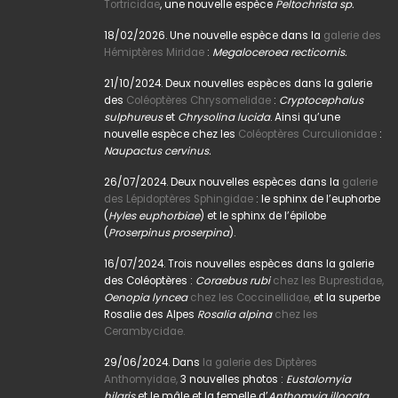
Tortricidae
, une nouvelle espèce
Peltochrista sp.
18/02/2026. Une nouvelle espèce dans la
galerie des
Hémiptères Miridae
:
Megaloceroea recticornis.
21/10/2024. Deux nouvelles espèces dans la galerie
des
Coléoptères Chrysomelidae
:
Cryptocephalus
sulphureus
et
Chrysolina lucida
. Ainsi qu’une
nouvelle espèce chez les
Coléoptères Curculionidae
:
Naupactus cervinus.
26/07/2024. Deux nouvelles espèces dans la
galerie
des Lépidoptères Sphingidae
: le sphinx de l’euphorbe
(
Hyles euphorbiae
) et le sphinx de l’épilobe
(
Proserpinus proserpina
).
16/07/2024. Trois nouvelles espèces dans la galerie
des Coléoptères :
Coraebus rubi
chez les Buprestidae,
Oenopia lyncea
chez les Coccinellidae,
et la superbe
Rosalie des Alpes
Rosalia alpina
chez les
Cerambycidae.
29/06/2024. Dans
la galerie des Diptères
Anthomyidae,
3 nouvelles photos :
Eustalomyia
hilaris
et le mâle et la femelle d’
Anthomyia illocata.