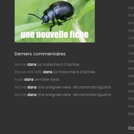
A p
Aid
Arc
Au
Con
Gal
Derniers commentaires
Le
Lex
Michel
dans
La malachie à 2 taches
Lie
Daniel VENTARD
dans
La malachie à 2 taches
Lie
Fedd
dans
Le milan royal
Lis
Michel
dans
Une araignée verte : Micrommata ligurina
Mat
Michel
dans
Une araignée verte : Micrommata ligurina
Pol
Pre
Réf
Ca