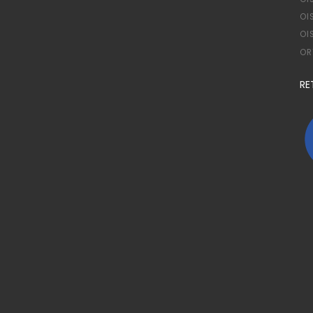
OI
OI
OR
RE