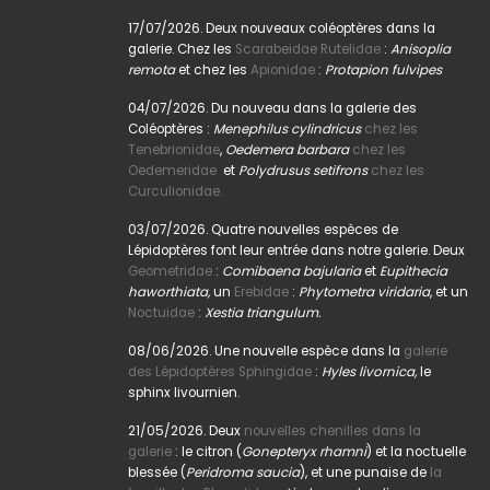
17/07/2026. Deux nouveaux coléoptères dans la
galerie. Chez les
Scarabeidae Rutelidae
:
Anisoplia
remota
et chez les
Apionidae
:
Protapion fulvipes
04/07/2026. Du nouveau dans la galerie des
Coléoptères :
Menephilus cylindricus
chez les
Tenebrionidae
,
Oedemera barbara
chez les
Oedemeridae
et
Polydrusus setifrons
chez les
Curculionidae.
03/07/2026. Quatre nouvelles espèces de
Lépidoptères font leur entrée dans notre galerie. Deux
Geometridae
:
Comibaena bajularia
et
Eupithecia
haworthiata,
un
Erebidae
:
Phytometra viridaria
, et un
Noctuidae
:
Xestia triangulum.
08/06/2026. Une nouvelle espèce dans la
galerie
des Lépidoptères Sphingidae
:
Hyles livornica,
le
sphinx livournien.
21/05/2026. Deux
nouvelles chenilles dans la
galerie
: le citron (
Gonepteryx rhamni
) et la noctuelle
blessée (
Peridroma saucia
), et une punaise de
la