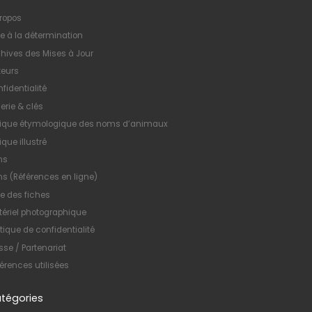
ropos
e à la détermination
hives des Mises à Jour
teurs
fidentialité
erie & clés
xique étymologique des noms d’animaux
ique illustré
ns
ns (Références en ligne)
te des fiches
ériel photographique
itique de confidentialité
sse / Partenariat
érences utilisées
tégories