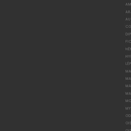
AM
AR
AU
CO
DI
FI
HÉ
HY
LÉ
MA
MA
MA
MA
MO
MY
OD
OI
OI