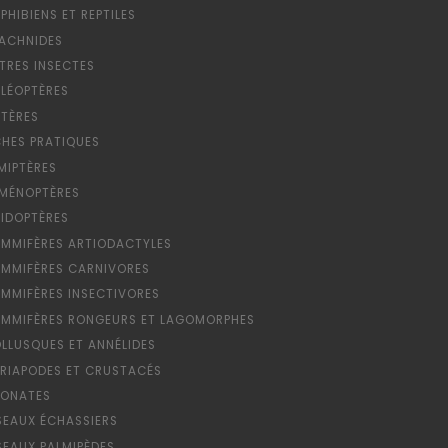
PHIBIENS ET REPTILES
ACHNIDES
TRES INSECTES
LÉOPTÈRES
PTÈRES
CHES PRATIQUES
MIPTÈRES
MÉNOPTÈRES
PIDOPTÈRES
MMIFÈRES ARTIODACTYLES
MMIFÈRES CARNIVORES
MMIFÈRES INSECTIVORES
MMIFÈRES RONGEURS ET LAGOMORPHES
LLUSQUES ET ANNÉLIDES
RIAPODES ET CRUSTACÉS
ONATES
SEAUX ÉCHASSIERS
SEAUX PALMIPÈDES