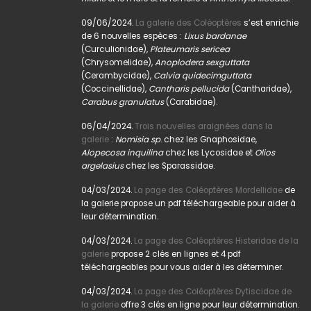
09/06/2024.
La galerie des Coléoptères
s’est enrichie
de 6 nouvelles espèces :
Lixus bardanae
(Curculionidae),
Plateumaris sericea
(Chrysomelidae),
Anoplodera sexguttata
(Cerambycidae),
Calvia quidecimguttata
(Coccinellidae),
Cantharis pellucida
(Cantharidae),
Carabus granulatus
(Carabidae).
06/04/2024.
Trois nouvelles araignées dans la
galerie
:
Nomisia sp
. chez les Gnaphosidae,
Alopecosa inquilina
chez les Lycosidae et
Olios
argelasius
chez les Sparassidae.
04/03/2024.
La page des Coléoptères Mordellidae
de
la galerie propose un pdf téléchargeable pour aider à
leur détermination.
04/03/2024.
La page des Coléoptères Histeridae de la
galerie
propose 2 clés en lignes et 4 pdf
téléchargeables pour vous aider à les déterminer.
04/03/2024.
La page des Coléoptères Dytiscidae de
la galerie
offre 3 clés en ligne pour leur détermination.