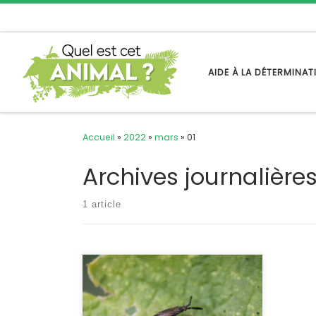
Passer au contenu
AIDE À LA DÉTERMINA
Accueil
»
2022
»
mars
»
01
Archives journalière
1 article
Une punaise de la famille des Miridae
reconnaissable à ses antennes
aplaties, son corps presque noir et
ses pattes vertes. Heterotoma