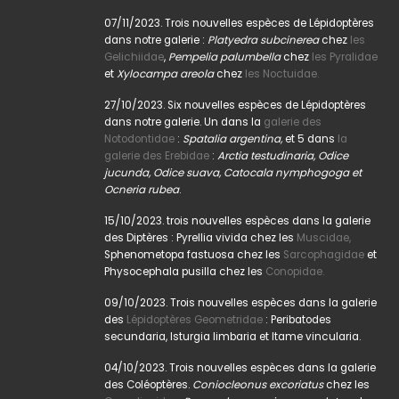
07/11/2023. Trois nouvelles espèces de Lépidoptères
dans notre galerie :
Platyedra subcinerea
chez
les
Gelichiidae
,
Pempelia palumbella
chez
les Pyralidae
et
Xylocampa areola
chez
les Noctuidae.
27/10/2023. Six nouvelles espèces de Lépidoptères
dans notre galerie. Un dans la
galerie des
Notodontidae
:
Spatalia argentina,
et 5 dans
la
galerie des Erebidae
:
Arctia testudinaria, Odice
jucunda, Odice suava, Catocala nymphogoga et
Ocneria rubea
.
15/10/2023. trois nouvelles espèces dans la galerie
des Diptères : Pyrellia vivida chez les
Muscidae,
Sphenometopa fastuosa chez les
Sarcophagidae
et
Physocephala pusilla chez les
Conopidae.
09/10/2023. Trois nouvelles espèces dans la galerie
des
Lépidoptères Geometridae
: Peribatodes
secundaria, Isturgia limbaria et Itame vincularia.
04/10/2023. Trois nouvelles espèces dans la galerie
des Coléoptères.
Coniocleonus excoriatus
chez les