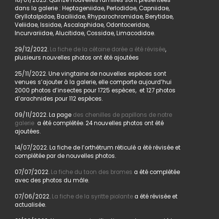
18/01/2023. Quinze nouvelles familles sont présentées
dans la galerie : Heptageniidae, Perlodidae, Capniidae,
Gryllotalpidae, Baciliidae, Rhyparochromidae, Berytidae,
Veliidae, Issidae, Ascalaphidae, Odontoceridae,
Incurvariidae, Alucitidae, Cossidae, Limacodidae.
29/12/2022.
La fiche de la cétoine dorée a été révisée
,
plusieurs nouvelles photos ont été ajoutées
25/11/2022. Une vingtaine de nouvelles espèces sont
venues s’ajouter à la galerie, elle comporte aujourd’hui
2000 photos d’insectes pour 1725 espèces, et 127 photos
d’arachnides pour 112 espèces.
09/11/2022. La page
des chenilles de papillons de notre
galerie
a été complétée. 24 nouvelles photos ont été
ajoutées.
14/07/2022. La fiche de l’orthétrum réticulé a été révisée et
complétée par de nouvelles photos.
07/07/2022.
La fiche du taon des bromes
a été complétée
avec des photos du mâle.
07/06/2022.
La fiche de la syritte piolante
a été révisée et
actualisée.