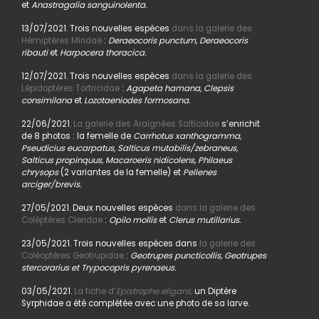
et
Anastragalia sanguinolenta.
13/07/2021. Trois nouvelles espèces
dans la galerie des
Hémiptères Miridae
:
Deraeocoris punctum, Deraeocoris
ribauti
et
Harpocera thoracica.
12/07/2021. Trois nouvelles espèces
dans la galerie des
Lépidoptères Tortricidae
:
Agapeta hamana, Clepsis
consimilana
et
Lozotaeniodes formosana.
22/06/2021.
La galerie des Araignées Salticidae
s’enrichit
de 8 photos : la femelle de
Carrhotus xanthogramma,
Pseudicius eucarpatus, Salticus mutabilis/zebraneus,
Salticus propinquus, Macaroeris nidicolens, Philaeus
chrysops
(2 variantes de la femelle) et
Pellenes
arciger/brevis.
27/05/2021. Deux nouvelles espèces
dans la galerie des
Coléptères Cleridae
:
Opilo mollis
et
Clerus mutillarius.
23/05/2021. Trois nouvelles espèces dans
la galerie des
Coléoptères Geotrupidae
:
Geotrupes puncticollis, Geotrupes
stercorarius et Trypocopris pyrenaeus.
03/05/2021.
La fiche d’
Epistrophe eligans,
un Diptère
Syrphidae a été complétée avec une photo de sa larve.