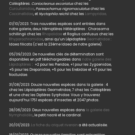
Coléoptères.
Coniocleonus excoriatus
chez les
Curculionidae
,
Parexochomus nigromaculatus
chez les
Coccinellidae
, et
Nyctophila reichii
chez les
Lampyridae
.
01/10/2023. Trois nouvelles espèces sont entrées dans
notre galerie, deux Hémiptères Hétéroptères : Chorosoma
schillingii chez les
Rhopalidae
et Raglius confusus chez les
Rhyparochromidae
, ainsi qu’un Lépidoptère
Geometridae
:
Idaea filicata (c’est la 23ème Idaea de notre galerie).
05/09/2023. De nouvelles clés de détermination sont
disponibles en pdf téléchargeables dans
notre galerie des
Lépidoptères
: +2 pour les Pieridae, +1 pour les Zygaenidae,
+5 pour les Drepanidae, +5 pour les Erebidae et +11 pour les
Noctuidae.
31/08/2023. Douze nouvelles espèces dans la galerie : 4
chez les Lépidoptères Geometridae, 7 chez les Coléoptères
et une chez les Diptères Syrphidae. Vous y trouverez
aujourd’hui 1751 espèces d’insectes et 2047 photos.
28/06/2023. Deux nouvelles espèces dans
la galerie des
Nymphalidés
, le petit nacré et le cardinal.
20/01/2023.
La fiche du criquet riverain
a été actualisée.