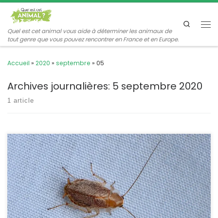
Passer au contenu
Search
Me
Quel est cet animal vous aide à déterminer les animaux de
tout genre que vous pouvez rencontrer en France et en Europe.
Accueil
»
2020
»
septembre
»
05
Archives journalières:
5 septembre 2020
1 article
Cette espèce fait partie des blattes champêtres qui vivent en
extérieur sans envahir les habitations. Présente probablement
depuis très longtemps, elle n’a été identifiée qu’en 2012,
confondue auparavant avec une espèce proche, Ectobius
pallidus. Planuncus (ex-Ectobius) vinzi Maurel, 2012 POSITION
SYSTÉMATIQUE : Insecte, super-ordre des Dictyoptères Famille des