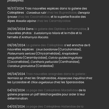
proserpina
).
16/07/2024. Trois nouvelles espèces dans la galerie des
Coléoptères :
Coraebus rubi
chez les Buprestidae,
Oenopia
lyncea
chez les Coccinellidae,
et la superbe Rosalie des
Alpes
Rosalia alpina
chez les Cerambycidae.
29/06/2024. Dans
la galerie des Diptères Anthomyidae,
3
nouvelles photos :
Eustalomyia hilaris
et le mâle et la
femelle d’
Anthomyia illocata.
09/06/2024.
La galerie des Coléoptères
s’est enrichie de 6
nouvelles espèces :
Lixus bardanae
(Curculionidae),
Plateumaris sericea
(Chrysomelidae),
Anoplodera
sexguttata
(Cerambycidae),
Calvia quidecimguttata
(Coccinellidae),
Cantharis pellucida
(Cantharidae),
Carabus granulatus
(Carabidae).
06/04/2024.
Trois nouvelles araignées dans la galerie
:
Nomisia sp
. chez les Gnaphosidae,
Alopecosa inquilina
chez
les Lycosidae et
Olios argelasius
chez les Sparassidae.
04/03/2024.
La page des Coléoptères Mordellidae
de la
galerie propose un pdf téléchargeable pour aider à leur
détermination.
04/03/2024.
La page des Coléoptères Histeridae de la