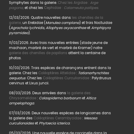
Symphytes dans la galerie.
Chez les Argidae :
Arge
pagana
,
et chez les
Cephidae :
Calameuta pallipes.
12/03/2026. Quatre nouvelles dans
les chenilles de la
galerie,
un Erebidae (
Manulea complana
) et trois Noctuidae
(
Agrochola lychnidis, Allophyes oxyacanthae
et
Amphipyra
pyramidea
).
11/03/2026. Avec trois nouvelles entrées (stade jeune de
machaon, marbré de vert et marbré de Kramer) notre
galerie des chenilles de papillons
atteint la centaine de
photos.
10/03/2026. Trois espèces de charançons entrent dans la
galerie. Chez les
Coléoptères Attelidae
:
Tatianarhynchites
aequatus
. Chez les
Coléoptères Curculionidae
: Polydrusus
cervinus et Lixus juncii.
08/03/2026. Deux arrivées dans
la galerie des
Chrysomelidae
:
Colaspidema barbarum
et
Altica
ampelophaga
.
07/03/2026. Deux nouvelles espèces de longicornes dans
la galerie des
Coléoptères Cerambycidae
:
Mesosa
curculionoides
et
Phytoecia icterica
.
05/03/2026. Une nouvelle espèce de coccinelle dans la