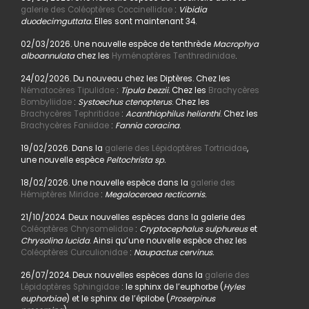
galerie des Coléoptères Coccinellidae
:
Vibidia
duodecimguttata.
Elles sont maintenant 34.
02/03/2026. Une nouvelle espèce de tenthrède
Macrophya
alboannulata
chez les
Hyménoptères Tenthredinidae
.
24/02/2026. Du nouveau chez les Diptères. Chez les
Nématocères Tipulidae
:
Tipula bezzii.
Chez les
Brachycères
Bombyliidae
:
Systoechus ctenopterus
. Chez les
Brachycères Tephritidae
:
Acanthiophilus helianthi
. Chez les
Brachycères Faniidae
:
Fannia coracina
.
19/02/2026. Dans la
galerie des Lépidoptères Tortricidae
,
une nouvelle espèce
Peltochrista sp.
18/02/2026. Une nouvelle espèce dans la
galerie des
Hémiptères Miridae
:
Megaloceroea recticornis.
21/10/2024. Deux nouvelles espèces dans la galerie des
Coléoptères Chrysomelidae
:
Cryptocephalus sulphureus
et
Chrysolina lucida
. Ainsi qu’une nouvelle espèce chez les
Coléoptères Curculionidae
:
Naupactus cervinus.
26/07/2024. Deux nouvelles espèces dans la
galerie des
Lépidoptères Sphingidae
: le sphinx de l’euphorbe (
Hyles
euphorbiae
) et le sphinx de l’épilobe (
Proserpinus