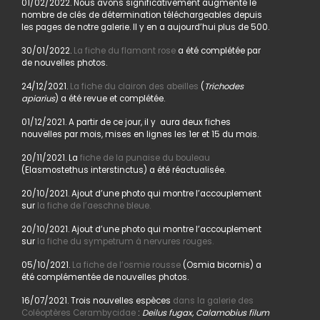
01/02/2022. Nous avons significativement augmenté le
nombre de clés de détermination téléchargeables depuis
les pages de notre galerie. Il y en a aujourd’hui plus de 500.
30/01/2022.
La fiche du flamant rose
a été complétée par
de nouvelles photos.
24/12/2021.
La fiche du clairon des abeilles
(
Trichodes
apiarius
) a été revue et complétée.
01/12/2021. A partir de ce jour, il y aura deux fiches
nouvelles par mois, mises en lignes les 1er et 15 du mois.
20/11/2021. La
fiche de la punaise du bouleau
(Elasmostethus interstinctus) a été réactualisée.
20/10/2021. Ajout d’une photo qui montre l’accouplement
sur
la fiche de l’aeschne bleue.
20/10/2021. Ajout d’une photo qui montre l’accouplement
sur
la fiche du sympetrum à nervures rouges.
05/10/2021.
La fiche de l’osmie rousse
(Osmia bicornis) a
été complémentée de nouvelles photos.
16/07/2021. Trois nouvelles espèces
dans la galerie des
Coléoptères Cerambycidae
:
Deilus fugax, Calamobius filum