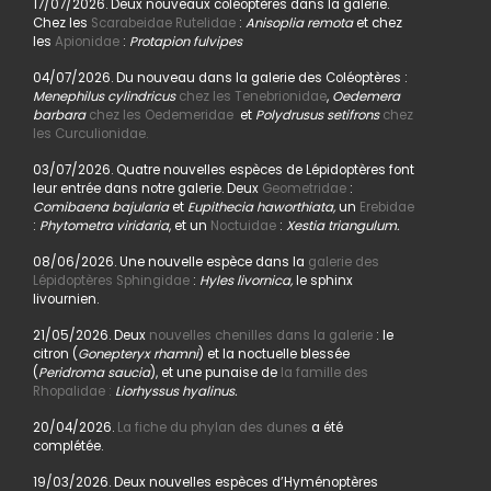
17/07/2026. Deux nouveaux coléoptères dans la galerie.
Chez les
Scarabeidae Rutelidae
:
Anisoplia remota
et chez
les
Apionidae
:
Protapion fulvipes
04/07/2026. Du nouveau dans la galerie des Coléoptères :
Menephilus cylindricus
chez les Tenebrionidae
,
Oedemera
barbara
chez les Oedemeridae
et
Polydrusus setifrons
chez
les Curculionidae.
03/07/2026. Quatre nouvelles espèces de Lépidoptères font
leur entrée dans notre galerie. Deux
Geometridae
:
Comibaena bajularia
et
Eupithecia haworthiata,
un
Erebidae
:
Phytometra viridaria
, et un
Noctuidae
:
Xestia triangulum.
08/06/2026. Une nouvelle espèce dans la
galerie des
Lépidoptères Sphingidae
:
Hyles livornica,
le sphinx
livournien.
21/05/2026. Deux
nouvelles chenilles dans la galerie
: le
citron (
Gonepteryx rhamni
) et la noctuelle blessée
(
Peridroma saucia
), et une punaise de
la famille des
Rhopalidae :
Liorhyssus hyalinus.
20/04/2026.
La fiche du phylan des dunes
a été
complétée.
19/03/2026. Deux nouvelles espèces d’Hyménoptères