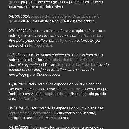
galerie
propose 2 clés en lignes et 4 pdf téléchargeables
pour vous aider à les déterminer.
04/03/2024.
La page des Coléoptères Dytiscidae de la
galerie
offre 3 clés en ligne pour leur détermination.
07/11/2023. Trois nouvelles espèces de Lépidoptères dans
notre galerie :
Platyedra subcinerea
chez
les Gelichiidae
,
Pempelia palumbella
chez
les Pyralidae
et
Xylocampa
areola
chez
les Noctuidae.
27/10/2023. Six nouvelles espèces de Lépidoptères dans
notre galerie. Un dans la
galerie des Notodontidae
:
Spatalia argentina,
et 5 dans
la galerie des Erebidae
:
Arctia
testudinaria, Odice jucunda, Odice suava, Catocala
nymphogoga et Ocneria rubea
.
15/10/2023. trois nouvelles espèces dans la galerie des
Diptères : Pyrellia vivida chez les
Muscidae,
Sphenometopa
fastuosa chez les
Sarcophagidae
et Physocephala pusilla
chez les
Conopidae.
09/10/2023. Trois nouvelles espèces dans la galerie des
Lépidoptères Geometridae
: Peribatodes secundaria,
Isturgia limbaria et Itame vincularia.
04/10/2023. Trois nouvelles espèces dans la galerie des