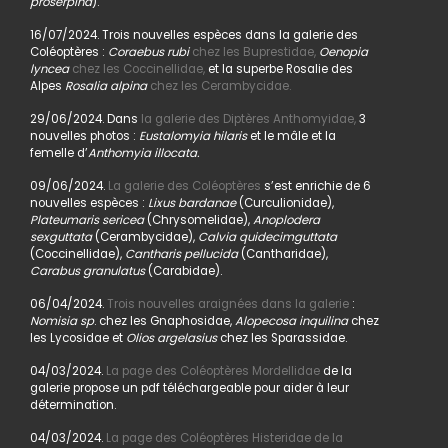
proserpina
).
16/07/2024. Trois nouvelles espèces dans la galerie des
Coléoptères :
Coraebus rubi
chez les Buprestidae,
Oenopia
lyncea
chez les Coccinellidae,
et la superbe Rosalie des
Alpes
Rosalia alpina
chez les Cerambycidae.
29/06/2024. Dans
la galerie des Diptères Anthomyidae,
3
nouvelles photos :
Eustalomyia hilaris
et le mâle et la
femelle d’
Anthomyia illocata.
09/06/2024.
La galerie des Coléoptères
s’est enrichie de 6
nouvelles espèces :
Lixus bardanae
(Curculionidae),
Plateumaris sericea
(Chrysomelidae),
Anoplodera
sexguttata
(Cerambycidae),
Calvia quidecimguttata
(Coccinellidae),
Cantharis pellucida
(Cantharidae),
Carabus granulatus
(Carabidae).
06/04/2024.
Trois nouvelles araignées dans la galerie
:
Nomisia sp
. chez les Gnaphosidae,
Alopecosa inquilina
chez
les Lycosidae et
Olios argelasius
chez les Sparassidae.
04/03/2024.
La page des Coléoptères Mordellidae
de la
galerie propose un pdf téléchargeable pour aider à leur
détermination.
04/03/2024.
La page des Coléoptères Histeridae de la