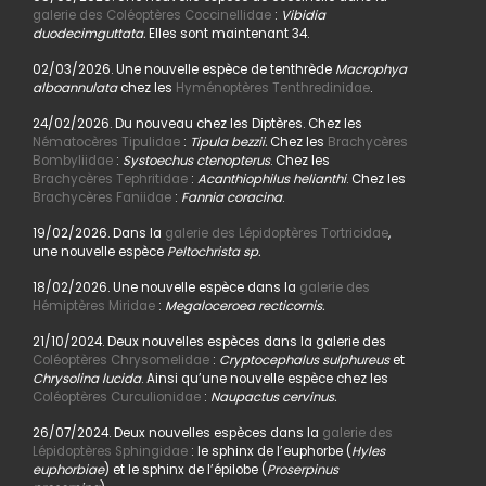
galerie des Coléoptères Coccinellidae
:
Vibidia
duodecimguttata.
Elles sont maintenant 34.
02/03/2026. Une nouvelle espèce de tenthrède
Macrophya
alboannulata
chez les
Hyménoptères Tenthredinidae
.
24/02/2026. Du nouveau chez les Diptères. Chez les
Nématocères Tipulidae
:
Tipula bezzii.
Chez les
Brachycères
Bombyliidae
:
Systoechus ctenopterus
. Chez les
Brachycères Tephritidae
:
Acanthiophilus helianthi
. Chez les
Brachycères Faniidae
:
Fannia coracina
.
19/02/2026. Dans la
galerie des Lépidoptères Tortricidae
,
une nouvelle espèce
Peltochrista sp.
18/02/2026. Une nouvelle espèce dans la
galerie des
Hémiptères Miridae
:
Megaloceroea recticornis.
21/10/2024. Deux nouvelles espèces dans la galerie des
Coléoptères Chrysomelidae
:
Cryptocephalus sulphureus
et
Chrysolina lucida
. Ainsi qu’une nouvelle espèce chez les
Coléoptères Curculionidae
:
Naupactus cervinus.
26/07/2024. Deux nouvelles espèces dans la
galerie des
Lépidoptères Sphingidae
: le sphinx de l’euphorbe (
Hyles
euphorbiae
) et le sphinx de l’épilobe (
Proserpinus