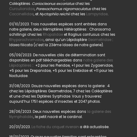
Coléoptères.
Coniocleonus excoriatus
chez les
Curculionidae
,
Parexochomus nigromaculatus
chez les
Coccinellidae
, et
Nyctophila reichii
chez les
Lampyridae
.
01/10/2023. Trois nouvelles espèces sont entrées dans
notre galerie, deux Hémiptères Hétéroptères : Chorosoma
schillingii chez les
Rhopalidae
et Raglius confusus chez les
Rhyparochromidae
, ainsi qu’un Lépidoptère
Geometridae
:
Idaea filicata (c’est la 23ème Idaea de notre galerie).
05/09/2023. De nouvelles clés de détermination sont
disponibles en pdf téléchargeables dans
notre galerie des
Lépidoptères
: +2 pour les Pieridae, +1 pour les Zygaenidae,
+5 pour les Drepanidae, +5 pour les Erebidae et +11 pour les
Noctuidae.
31/08/2023. Douze nouvelles espèces dans la galerie : 4
chez les Lépidoptères Geometridae, 7 chez les Coléoptères
et une chez les Diptères Syrphidae. Vous y trouverez
aujourd’hui 1751 espèces d’insectes et 2047 photos.
28/06/2023. Deux nouvelles espèces dans
la galerie des
Nymphalidés
, le petit nacré et le cardinal.
20/01/2023.
La fiche du criquet riverain
a été actualisée.