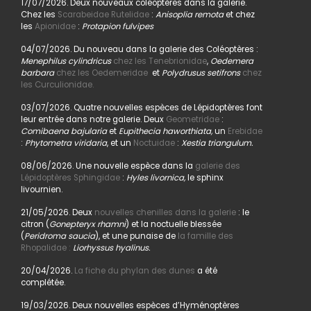
17/07/2026. Deux nouveaux coléoptères dans la galerie.
Chez les
Scarabeidae Rutelidae
:
Anisoplia remota
et chez
les
Apionidae
:
Protapion fulvipes
04/07/2026. Du nouveau dans la galerie des Coléoptères :
Menephilus cylindricus
chez les Tenebrionidae
,
Oedemera
barbara
chez les Oedemeridae
et
Polydrusus setifrons
chez
les Curculionidae.
03/07/2026. Quatre nouvelles espèces de Lépidoptères font
leur entrée dans notre galerie. Deux
Geometridae
:
Comibaena bajularia
et
Eupithecia haworthiata,
un
Erebidae
:
Phytometra viridaria
, et un
Noctuidae
:
Xestia triangulum.
08/06/2026. Une nouvelle espèce dans la
galerie des
Lépidoptères Sphingidae
:
Hyles livornica,
le sphinx
livournien.
21/05/2026. Deux
nouvelles chenilles dans la galerie
: le
citron (
Gonepteryx rhamni
) et la noctuelle blessée
(
Peridroma saucia
), et une punaise de
la famille des
Rhopalidae :
Liorhyssus hyalinus.
20/04/2026.
La fiche du phylan des dunes
a été
complétée.
19/03/2026. Deux nouvelles espèces d’Hyménoptères