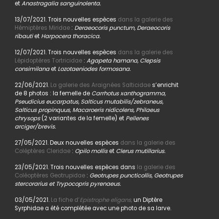
et
Anastragalia sanguinolenta.
13/07/2021. Trois nouvelles espèces
dans la galerie des
Hémiptères Miridae
:
Deraeocoris punctum, Deraeocoris
ribauti
et
Harpocera thoracica.
12/07/2021. Trois nouvelles espèces
dans la galerie des
Lépidoptères Tortricidae
:
Agapeta hamana, Clepsis
consimilana
et
Lozotaeniodes formosana.
22/06/2021.
La galerie des Araignées Salticidae
s’enrichit
de 8 photos : la femelle de
Carrhotus xanthogramma,
Pseudicius eucarpatus, Salticus mutabilis/zebraneus,
Salticus propinquus, Macaroeris nidicolens, Philaeus
chrysops
(2 variantes de la femelle) et
Pellenes
arciger/brevis.
27/05/2021. Deux nouvelles espèces
dans la galerie des
Coléptères Cleridae
:
Opilo mollis
et
Clerus mutillarius.
23/05/2021. Trois nouvelles espèces dans
la galerie des
Coléoptères Geotrupidae
:
Geotrupes puncticollis, Geotrupes
stercorarius et Trypocopris pyrenaeus.
03/05/2021.
La fiche d’
Epistrophe eligans,
un Diptère
Syrphidae a été complétée avec une photo de sa larve.