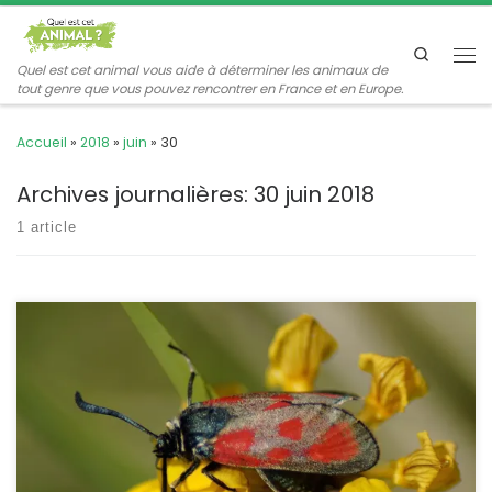
Passer au contenu
Search
Me
Quel est cet animal vous aide à déterminer les animaux de
tout genre que vous pouvez rencontrer en France et en Europe.
Accueil
»
2018
»
juin
»
30
Archives journalières:
30 juin 2018
1 article
Une nouvelle zygène (la 8ème du site) que l’on rencontre dans
des prairies sèches et calcicoles. C’est l’une des plus précoces
dans l’année. Son nom vernaculaire est assez arbitraire, les
chenilles se développent surtout sur l’hippocrépis à toupet.
Zygaena loti Denis & Schiffermüller,1775 La zygène de la
millefeuille La zygène de la […]