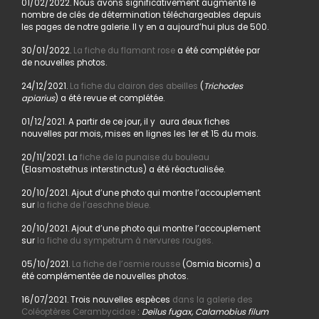
01/02/2022. Nous avons significativement augmenté le
nombre de clés de détermination téléchargeables depuis
les pages de notre galerie. Il y en a aujourd’hui plus de 500.
30/01/2022.
La fiche du flamant rose
a été complétée par
de nouvelles photos.
24/12/2021.
La fiche du clairon des abeilles
(
Trichodes
apiarius
) a été revue et complétée.
01/12/2021. A partir de ce jour, il y aura deux fiches
nouvelles par mois, mises en lignes les 1er et 15 du mois.
20/11/2021. La
fiche de la punaise du bouleau
(Elasmostethus interstinctus) a été réactualisée.
20/10/2021. Ajout d’une photo qui montre l’accouplement
sur
la fiche de l’aeschne bleue.
20/10/2021. Ajout d’une photo qui montre l’accouplement
sur
la fiche du sympetrum à nervures rouges.
05/10/2021.
La fiche de l’osmie rousse
(Osmia bicornis) a
été complémentée de nouvelles photos.
16/07/2021. Trois nouvelles espèces
dans la galerie des
Coléoptères Cerambycidae
:
Deilus fugax, Calamobius filum