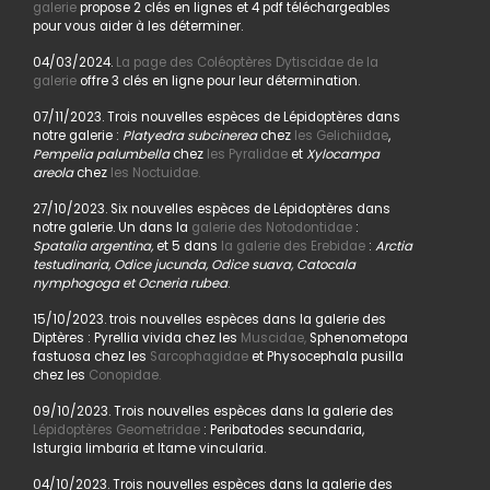
galerie
propose 2 clés en lignes et 4 pdf téléchargeables
pour vous aider à les déterminer.
04/03/2024.
La page des Coléoptères Dytiscidae de la
galerie
offre 3 clés en ligne pour leur détermination.
07/11/2023. Trois nouvelles espèces de Lépidoptères dans
notre galerie :
Platyedra subcinerea
chez
les Gelichiidae
,
Pempelia palumbella
chez
les Pyralidae
et
Xylocampa
areola
chez
les Noctuidae.
27/10/2023. Six nouvelles espèces de Lépidoptères dans
notre galerie. Un dans la
galerie des Notodontidae
:
Spatalia argentina,
et 5 dans
la galerie des Erebidae
:
Arctia
testudinaria, Odice jucunda, Odice suava, Catocala
nymphogoga et Ocneria rubea
.
15/10/2023. trois nouvelles espèces dans la galerie des
Diptères : Pyrellia vivida chez les
Muscidae,
Sphenometopa
fastuosa chez les
Sarcophagidae
et Physocephala pusilla
chez les
Conopidae.
09/10/2023. Trois nouvelles espèces dans la galerie des
Lépidoptères Geometridae
: Peribatodes secundaria,
Isturgia limbaria et Itame vincularia.
04/10/2023. Trois nouvelles espèces dans la galerie des