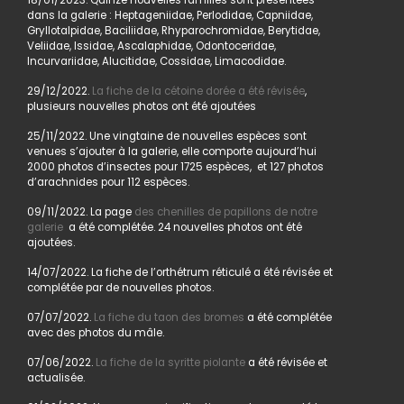
18/01/2023. Quinze nouvelles familles sont présentées
dans la galerie : Heptageniidae, Perlodidae, Capniidae,
Gryllotalpidae, Baciliidae, Rhyparochromidae, Berytidae,
Veliidae, Issidae, Ascalaphidae, Odontoceridae,
Incurvariidae, Alucitidae, Cossidae, Limacodidae.
29/12/2022.
La fiche de la cétoine dorée a été révisée
,
plusieurs nouvelles photos ont été ajoutées
25/11/2022. Une vingtaine de nouvelles espèces sont
venues s’ajouter à la galerie, elle comporte aujourd’hui
2000 photos d’insectes pour 1725 espèces, et 127 photos
d’arachnides pour 112 espèces.
09/11/2022. La page
des chenilles de papillons de notre
galerie
a été complétée. 24 nouvelles photos ont été
ajoutées.
14/07/2022. La fiche de l’orthétrum réticulé a été révisée et
complétée par de nouvelles photos.
07/07/2022.
La fiche du taon des bromes
a été complétée
avec des photos du mâle.
07/06/2022.
La fiche de la syritte piolante
a été révisée et
actualisée.