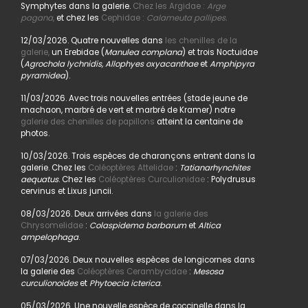
Symphytes dans la galerie.
Chez les Argidae :
Arge
pagana
,
et chez les
Cephidae :
Calameuta pallipes.
12/03/2026. Quatre nouvelles dans
les chenilles de la
galerie,
un Erebidae (
Manulea complana
) et trois Noctuidae
(
Agrochola lychnidis, Allophyes oxyacanthae
et
Amphipyra
pyramidea
).
11/03/2026. Avec trois nouvelles entrées (stade jeune de
machaon, marbré de vert et marbré de Kramer) notre
galerie des chenilles de papillons
atteint la centaine de
photos.
10/03/2026. Trois espèces de charançons entrent dans la
galerie. Chez les
Coléoptères Attelidae
:
Tatianarhynchites
aequatus
. Chez les
Coléoptères Curculionidae
: Polydrusus
cervinus et Lixus juncii.
08/03/2026. Deux arrivées dans
la galerie des
Chrysomelidae
:
Colaspidema barbarum
et
Altica
ampelophaga
.
07/03/2026. Deux nouvelles espèces de longicornes dans
la galerie des
Coléoptères Cerambycidae
:
Mesosa
curculionoides
et
Phytoecia icterica
.
05/03/2026. Une nouvelle espèce de coccinelle dans la