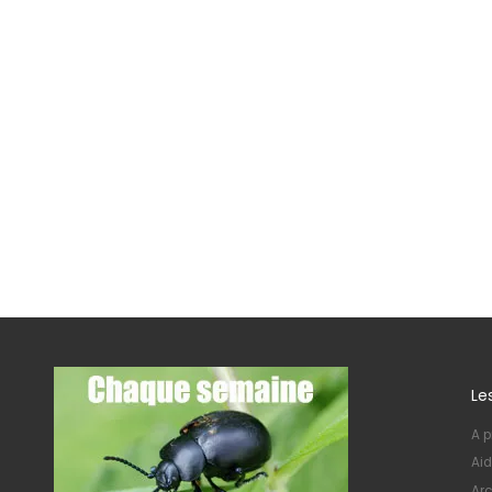
Le
A p
Aid
Arc