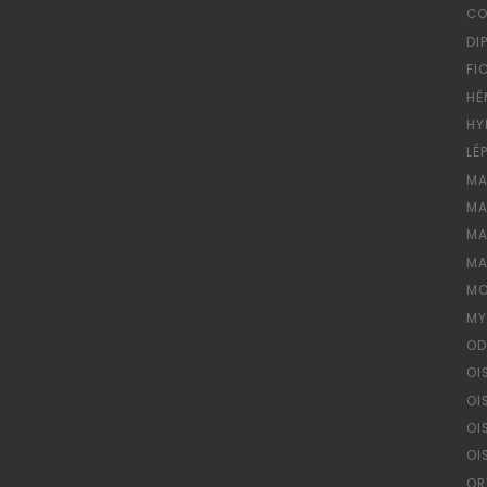
CO
DI
FI
HÉ
HY
LÉ
MA
MA
MA
MA
MO
MY
OD
OI
OI
OI
OI
OR