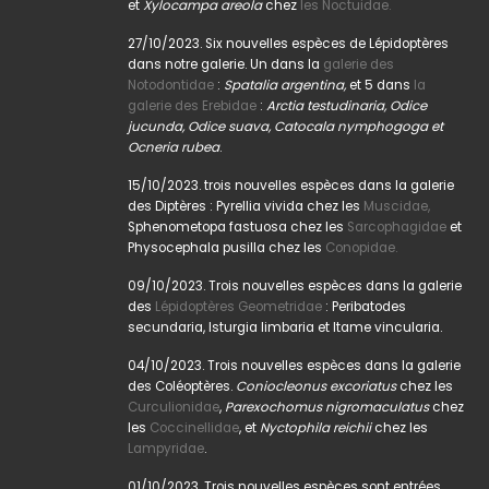
et
Xylocampa areola
chez
les Noctuidae.
27/10/2023. Six nouvelles espèces de Lépidoptères
dans notre galerie. Un dans la
galerie des
Notodontidae
:
Spatalia argentina,
et 5 dans
la
galerie des Erebidae
:
Arctia testudinaria, Odice
jucunda, Odice suava, Catocala nymphogoga et
Ocneria rubea
.
15/10/2023. trois nouvelles espèces dans la galerie
des Diptères : Pyrellia vivida chez les
Muscidae,
Sphenometopa fastuosa chez les
Sarcophagidae
et
Physocephala pusilla chez les
Conopidae.
09/10/2023. Trois nouvelles espèces dans la galerie
des
Lépidoptères Geometridae
: Peribatodes
secundaria, Isturgia limbaria et Itame vincularia.
04/10/2023. Trois nouvelles espèces dans la galerie
des Coléoptères.
Coniocleonus excoriatus
chez les
Curculionidae
,
Parexochomus nigromaculatus
chez
les
Coccinellidae
, et
Nyctophila reichii
chez les
Lampyridae
.
01/10/2023. Trois nouvelles espèces sont entrées