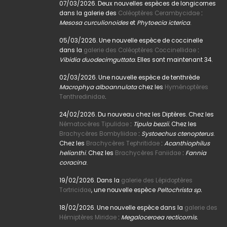
07/03/2026. Deux nouvelles espèces de longicornes
dans la galerie des
Coléoptères Cerambycidae
:
Mesosa curculionoides
et
Phytoecia icterica
.
05/03/2026. Une nouvelle espèce de coccinelle
dans la
galerie des Coléoptères Coccinellidae
:
Vibidia duodecimguttata.
Elles sont maintenant 34.
02/03/2026. Une nouvelle espèce de tenthrède
Macrophya alboannulata
chez les
Hyménoptères
Tenthredinidae
.
24/02/2026. Du nouveau chez les Diptères. Chez les
Nématocères Tipulidae
:
Tipula bezzii.
Chez les
Brachycères Bombyliidae
:
Systoechus ctenopterus
.
Chez les
Brachycères Tephritidae
:
Acanthiophilus
helianthi
. Chez les
Brachycères Faniidae
:
Fannia
coracina
.
19/02/2026. Dans la
galerie des Lépidoptères
Tortricidae
, une nouvelle espèce
Peltochrista sp.
18/02/2026. Une nouvelle espèce dans la
galerie des
Hémiptères Miridae
:
Megaloceroea recticornis.