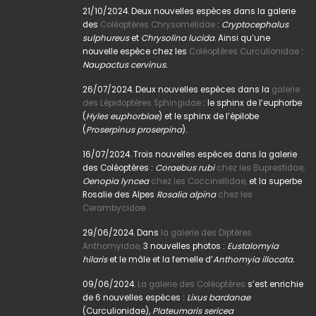
21/10/2024. Deux nouvelles espèces dans la galerie
des
Coléoptères Chrysomelidae
:
Cryptocephalus
sulphureus
et
Chrysolina lucida
. Ainsi qu’une
nouvelle espèce chez les
Coléoptères Curculionidae
:
Naupactus cervinus.
26/07/2024. Deux nouvelles espèces dans la
galerie
des Lépidoptères Sphingidae
: le sphinx de l’euphorbe
(
Hyles euphorbiae
) et le sphinx de l’épilobe
(
Proserpinus proserpina
).
16/07/2024. Trois nouvelles espèces dans la galerie
des Coléoptères :
Coraebus rubi
chez les Buprestidae,
Oenopia lyncea
chez les Coccinellidae,
et la superbe
Rosalie des Alpes
Rosalia alpina
chez les
Cerambycidae.
29/06/2024. Dans
la galerie des Diptères
Anthomyidae,
3 nouvelles photos :
Eustalomyia
hilaris
et le mâle et la femelle d’
Anthomyia illocata.
09/06/2024.
La galerie des Coléoptères
s’est enrichie
de 6 nouvelles espèces :
Lixus bardanae
(Curculionidae),
Plateumaris sericea