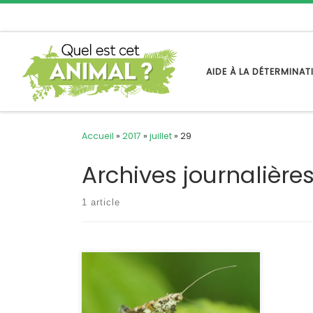
Passer au contenu
AIDE À LA DÉTERMINA
Accueil
»
2017
»
juillet
»
29
Archives journalière
1 article
Un tout petit papillon qui a trouvé sa
place dans les jardins. Sa chenille
s’attaque en effet aux lilas et aux
troènes où elle peut causer des