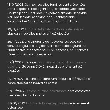
18/01/2023. Quinze nouvelles familles sont présentées
dans la galerie : Heptageniidae, Perlodidae, Capniidae,
Gryllotalpidae, Baciliidae, Rhyparochromidae, Berytidae,
Veliidae, Issidae, Ascalaphidae, Odontoceridae,
Incurvariidae, Alucitidae, Cossidae, Limacodidae.
29/12/2022.
La fiche de la cétoine dorée a été révisée
,
plusieurs nouvelles photos ont été ajoutées
25/11/2022. Une vingtaine de nouvelles espèces sont
venues s’ajouter à la galerie, elle comporte aujourd’hui
2000 photos d’insectes pour 1725 espèces, et 127 photos
d’arachnides pour 112 espèces.
09/11/2022. La page
des chenilles de papillons de notre
galerie
a été complétée. 24 nouvelles photos ont été
ajoutées.
14/07/2022. La fiche de l’orthétrum réticulé a été révisée et
complétée par de nouvelles photos.
07/07/2022.
La fiche du taon des bromes
a été complétée
avec des photos du mâle.
07/06/2022.
La fiche de la syritte piolante
a été révisée et
actualisée.