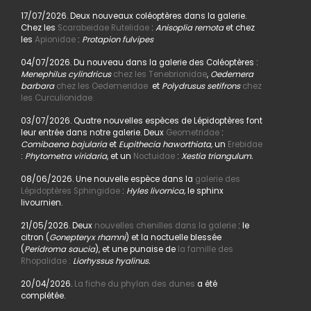
17/07/2026. Deux nouveaux coléoptères dans la galerie.
Chez les
Scarabeidae Rutelidae
:
Anisoplia remota
et chez
les
Apionidae
:
Protapion fulvipes
04/07/2026. Du nouveau dans la galerie des Coléoptères :
Menephilus cylindricus
chez les Tenebrionidae
,
Oedemera
barbara
chez les Oedemeridae
et
Polydrusus setifrons
chez
les Curculionidae.
03/07/2026. Quatre nouvelles espèces de Lépidoptères font
leur entrée dans notre galerie. Deux
Geometridae
:
Comibaena bajularia
et
Eupithecia haworthiata,
un
Erebidae
:
Phytometra viridaria
, et un
Noctuidae
:
Xestia triangulum.
08/06/2026. Une nouvelle espèce dans la
galerie des
Lépidoptères Sphingidae
:
Hyles livornica,
le sphinx
livournien.
21/05/2026. Deux
nouvelles chenilles dans la galerie
: le
citron (
Gonepteryx rhamni
) et la noctuelle blessée
(
Peridroma saucia
), et une punaise de
la famille des
Rhopalidae :
Liorhyssus hyalinus.
20/04/2026.
La fiche du phylan des dunes
a été
complétée.