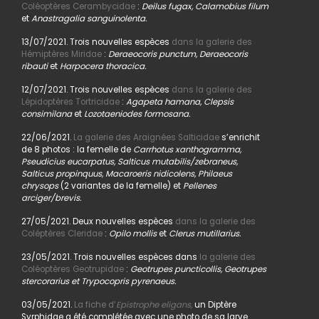
Coléoptères Cerambycidae
:
Deilus fugax, Calamobius filum
et
Anastragalia sanguinolenta.
13/07/2021. Trois nouvelles espèces
dans la galerie des
Hémiptères Miridae
:
Deraeocoris punctum, Deraeocoris
ribauti
et
Harpocera thoracica.
12/07/2021. Trois nouvelles espèces
dans la galerie des
Lépidoptères Tortricidae
:
Agapeta hamana, Clepsis
consimilana
et
Lozotaeniodes formosana.
22/06/2021.
La galerie des Araignées Salticidae
s’enrichit
de 8 photos : la femelle de
Carrhotus xanthogramma,
Pseudicius eucarpatus, Salticus mutabilis/zebraneus,
Salticus propinquus, Macaroeris nidicolens, Philaeus
chrysops
(2 variantes de la femelle) et
Pellenes
arciger/brevis.
27/05/2021. Deux nouvelles espèces
dans la galerie des
Coléptères Cleridae
:
Opilo mollis
et
Clerus mutillarius.
23/05/2021. Trois nouvelles espèces dans
la galerie des
Coléoptères Geotrupidae
:
Geotrupes puncticollis, Geotrupes
stercorarius et Trypocopris pyrenaeus.
03/05/2021.
La fiche d’
Epistrophe eligans,
un Diptère
Syrphidae a été complétée avec une photo de sa larve.