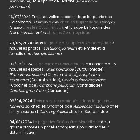
euphorbiae
) et le sphinx de l’épilobe (
Proserpinus
proserpina
).
16/07/2024. Trois nouvelles espèces dans la galerie des
Coléoptères :
Coraebus rubi
chez les Buprestidae,
Oenopia
lyncea
chez les Coccinellidae,
et la superbe Rosalie des
Alpes
Rosalia alpina
chez les Cerambycidae.
29/06/2024. Dans
la galerie des Diptères Anthomyidae,
3
nouvelles photos :
Eustalomyia hilaris
et le mâle et la
femelle d’
Anthomyia illocata.
09/06/2024.
La galerie des Coléoptères
s’est enrichie de 6
nouvelles espèces :
Lixus bardanae
(Curculionidae),
Plateumaris sericea
(Chrysomelidae),
Anoplodera
sexguttata
(Cerambycidae),
Calvia quidecimguttata
(Coccinellidae),
Cantharis pellucida
(Cantharidae),
Carabus granulatus
(Carabidae).
06/04/2024.
Trois nouvelles araignées dans la galerie
:
Nomisia sp
. chez les Gnaphosidae,
Alopecosa inquilina
chez
les Lycosidae et
Olios argelasius
chez les Sparassidae.
04/03/2024.
La page des Coléoptères Mordellidae
de la
galerie propose un pdf téléchargeable pour aider à leur
détermination.