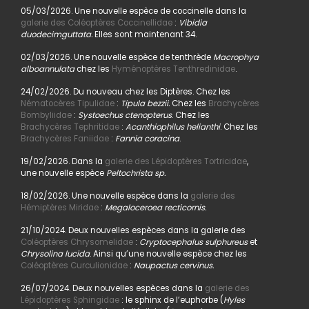
05/03/2026. Une nouvelle espèce de coccinelle dans la
galerie des Coléoptères Coccinellidae
:
Vibidia
duodecimguttata.
Elles sont maintenant 34.
02/03/2026. Une nouvelle espèce de tenthrède
Macrophya
alboannulata
chez les
Hyménoptères Tenthredinidae
.
24/02/2026. Du nouveau chez les Diptères. Chez les
Nématocères Tipulidae
:
Tipula bezzii.
Chez les
Brachycères
Bombyliidae
:
Systoechus ctenopterus
. Chez les
Brachycères Tephritidae
:
Acanthiophilus helianthi
. Chez les
Brachycères Faniidae
:
Fannia coracina
.
19/02/2026. Dans la
galerie des Lépidoptères Tortricidae
,
une nouvelle espèce
Peltochrista sp.
18/02/2026. Une nouvelle espèce dans la
galerie des
Hémiptères Miridae
:
Megaloceroea recticornis.
21/10/2024. Deux nouvelles espèces dans la galerie des
Coléoptères Chrysomelidae
:
Cryptocephalus sulphureus
et
Chrysolina lucida
. Ainsi qu’une nouvelle espèce chez les
Coléoptères Curculionidae
:
Naupactus cervinus.
26/07/2024. Deux nouvelles espèces dans la
galerie des
Lépidoptères Sphingidae
: le sphinx de l’euphorbe (
Hyles