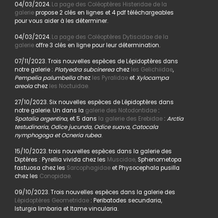
04/03/2024.
La page des Coléoptères Histeridae de la
galerie
propose 2 clés en lignes et 4 pdf téléchargeables
pour vous aider à les déterminer.
04/03/2024.
La page des Coléoptères Dytiscidae de la
galerie
offre 3 clés en ligne pour leur détermination.
07/11/2023. Trois nouvelles espèces de Lépidoptères dans
notre galerie :
Platyedra subcinerea
chez
les Gelichiidae
,
Pempelia palumbella
chez
les Pyralidae
et
Xylocampa
areola
chez
les Noctuidae.
27/10/2023. Six nouvelles espèces de Lépidoptères dans
notre galerie. Un dans la
galerie des Notodontidae
:
Spatalia argentina,
et 5 dans
la galerie des Erebidae
:
Arctia
testudinaria, Odice jucunda, Odice suava, Catocala
nymphogoga et Ocneria rubea
.
15/10/2023. trois nouvelles espèces dans la galerie des
Diptères : Pyrellia vivida chez les
Muscidae,
Sphenometopa
fastuosa chez les
Sarcophagidae
et Physocephala pusilla
chez les
Conopidae.
09/10/2023. Trois nouvelles espèces dans la galerie des
Lépidoptères Geometridae
: Peribatodes secundaria,
Isturgia limbaria et Itame vincularia.