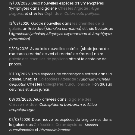
19/03/2026. Deux nouvelles espèces d’Hyménoptères
Symphytes dans la galerie.
Chez les Argidae :
Arge
pagana
,
et chez les
Cephidae :
Calameuta pallipes.
12/03/2026. Quatre nouvelles dans
les chenilles de la
galerie,
un Erebidae (
Manulea complana
) et trois Noctuidae
(
Agrochola lychnidis, Allophyes oxyacanthae
et
Amphipyra
pyramidea
).
11/03/2026. Avec trois nouvelles entrées (stade jeune de
machaon, marbré de vert et marbré de Kramer) notre
galerie des chenilles de papillons
atteint la centaine de
photos.
10/03/2026. Trois espèces de charançons entrent dans la
galerie. Chez les
Coléoptères Attelidae
:
Tatianarhynchites
aequatus
. Chez les
Coléoptères Curculionidae
: Polydrusus
cervinus et Lixus juncii.
08/03/2026. Deux arrivées dans
la galerie des
Chrysomelidae
:
Colaspidema barbarum
et
Altica
ampelophaga
.
07/03/2026. Deux nouvelles espèces de longicornes dans
la galerie des
Coléoptères Cerambycidae
:
Mesosa
curculionoides
et
Phytoecia icterica
.