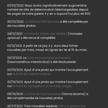
01/02/2022. Nous avons significativement augmenté le
nombre de clés de détermination téléchargeables depuis
les pages de notre galerie. Il y en a aujourd’hui plus de 500.
30/01/2022.
La fiche du flamant rose
a été complétée par
de nouvelles photos.
24/12/2021.
La fiche du clairon des abeilles
(
Trichodes
apiarius
) a été revue et complétée.
01/12/2021. A partir de ce jour, il y aura deux fiches
nouvelles par mois, mises en lignes les 1er et 15 du mois.
20/11/2021. La
fiche de la punaise du bouleau
(Elasmostethus interstinctus) a été réactualisée.
20/10/2021. Ajout d’une photo qui montre l’accouplement
sur
la fiche de l’aeschne bleue.
20/10/2021. Ajout d’une photo qui montre l’accouplement
sur
la fiche du sympetrum à nervures rouges.
05/10/2021.
La fiche de l’osmie rousse
(Osmia bicornis) a
été complémentée de nouvelles photos.
16/07/2021. Trois nouvelles espèces
dans la galerie des