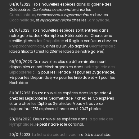
04/10/2023. Trois nouvelles espèces dans la galerie des
Coléoptères.
Coniocleonus excoriatus
chez les
Curculionidae
,
Parexochomus nigromaculatus
chez les
Coccinellidae
, et
Nyctophila reichii
chez les
Lampyridae
.
01/10/2023. Trois nouvelles espèces sont entrées dans
notre galerie, deux Hémiptères Hétéroptères : Chorosoma
schillingii chez les
Rhopalidae
et Raglius confusus chez les
Rhyparochromidae
, ainsi qu’un Lépidoptère
Geometridae
:
Idaea filicata (c’est la 23ème Idaea de notre galerie).
05/09/2023. De nouvelles clés de détermination sont
disponibles en pdf téléchargeables dans
notre galerie des
Lépidoptères
: +2 pour les Pieridae, +1 pour les Zygaenidae,
+5 pour les Drepanidae, +5 pour les Erebidae et +11 pour les
Noctuidae.
31/08/2023. Douze nouvelles espèces dans la galerie : 4
chez les Lépidoptères Geometridae, 7 chez les Coléoptères
et une chez les Diptères Syrphidae. Vous y trouverez
aujourd’hui 1751 espèces d’insectes et 2047 photos.
28/06/2023. Deux nouvelles espèces dans
la galerie des
Nymphalidés
, le petit nacré et le cardinal.
20/01/2023.
La fiche du criquet riverain
a été actualisée.