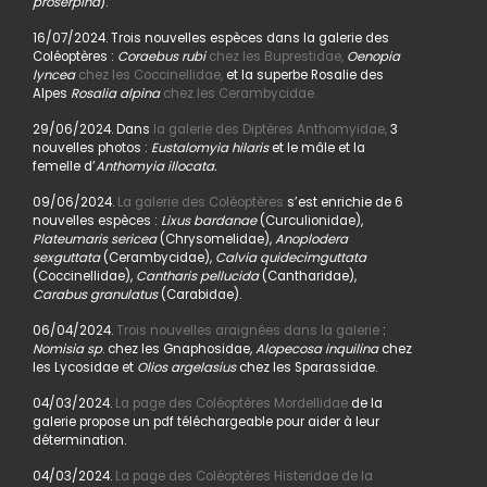
proserpina
).
16/07/2024. Trois nouvelles espèces dans la galerie des
Coléoptères :
Coraebus rubi
chez les Buprestidae,
Oenopia
lyncea
chez les Coccinellidae,
et la superbe Rosalie des
Alpes
Rosalia alpina
chez les Cerambycidae.
29/06/2024. Dans
la galerie des Diptères Anthomyidae,
3
nouvelles photos :
Eustalomyia hilaris
et le mâle et la
femelle d’
Anthomyia illocata.
09/06/2024.
La galerie des Coléoptères
s’est enrichie de 6
nouvelles espèces :
Lixus bardanae
(Curculionidae),
Plateumaris sericea
(Chrysomelidae),
Anoplodera
sexguttata
(Cerambycidae),
Calvia quidecimguttata
(Coccinellidae),
Cantharis pellucida
(Cantharidae),
Carabus granulatus
(Carabidae).
06/04/2024.
Trois nouvelles araignées dans la galerie
:
Nomisia sp
. chez les Gnaphosidae,
Alopecosa inquilina
chez
les Lycosidae et
Olios argelasius
chez les Sparassidae.
04/03/2024.
La page des Coléoptères Mordellidae
de la
galerie propose un pdf téléchargeable pour aider à leur
détermination.
04/03/2024.
La page des Coléoptères Histeridae de la