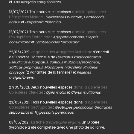
et
Anastragalia sanguinolenta.
13/07/2021. Trois nouvelles espèces
dans la galerie des
Hémiptères Miridae
:
Deraeocoris punctum, Deraeocoris
ribauti
et
Harpocera thoracica.
12/07/2021. Trois nouvelles espèces
dans la galerie des
Lépidoptères Tortricidae
:
Agapeta hamana, Clepsis
consimilana
et
Lozotaeniodes formosana.
22/06/2021.
La galerie des Araignées Salticidae
s’enrichit
de 8 photos : la femelle de
Carrhotus xanthogramma,
Pseudicius eucarpatus, Salticus mutabilis/zebraneus,
Salticus propinquus, Macaroeris nidicolens, Philaeus
chrysops
(2 variantes de la femelle) et
Pellenes
arciger/brevis.
27/05/2021. Deux nouvelles espèces
dans la galerie des
Coléptères Cleridae
:
Opilo mollis
et
Clerus mutillarius.
23/05/2021. Trois nouvelles espèces dans
la galerie des
Coléoptères Geotrupidae
:
Geotrupes puncticollis, Geotrupes
stercorarius et Trypocopris pyrenaeus.
03/05/2021.
La fiche d’
Epistrophe eligans,
un Diptère
Syrphidae a été complétée avec une photo de sa larve.