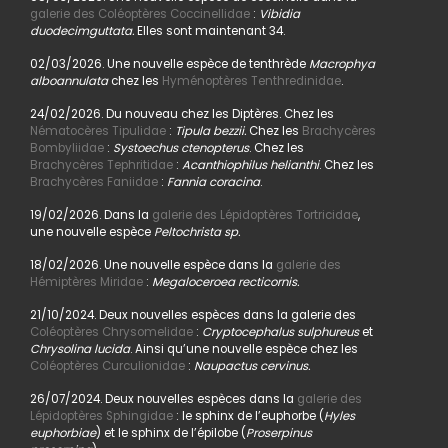
galerie des Coléoptères Coccinellidae
:
Vibidia
duodecimguttata.
Elles sont maintenant 34.
02/03/2026. Une nouvelle espèce de tenthrède
Macrophya
alboannulata
chez les
Hyménoptères Tenthredinidae
.
24/02/2026. Du nouveau chez les Diptères. Chez les
Nématocères Tipulidae
:
Tipula bezzii.
Chez les
Brachycères
Bombyliidae
:
Systoechus ctenopterus
. Chez les
Brachycères Tephritidae
:
Acanthiophilus helianthi
. Chez les
Brachycères Faniidae
:
Fannia coracina
.
19/02/2026. Dans la
galerie des Lépidoptères Tortricidae
,
une nouvelle espèce
Peltochrista sp.
18/02/2026. Une nouvelle espèce dans la
galerie des
Hémiptères Miridae
:
Megaloceroea recticornis.
21/10/2024. Deux nouvelles espèces dans la galerie des
Coléoptères Chrysomelidae
:
Cryptocephalus sulphureus
et
Chrysolina lucida
. Ainsi qu’une nouvelle espèce chez les
Coléoptères Curculionidae
:
Naupactus cervinus.
26/07/2024. Deux nouvelles espèces dans la
galerie des
Lépidoptères Sphingidae
: le sphinx de l’euphorbe (
Hyles
euphorbiae
) et le sphinx de l’épilobe (
Proserpinus