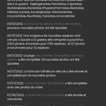
18/01/2023. Quinze nouvelles familles sont présentées
dans la galerie : Heptageniidae, Perlodidae, Capniidae,
Gryllotalpidae, Baciliidae, Rhyparochromidae, Berytidae,
Veliidae, Issidae, Ascalaphidae, Odontoceridae,
Incurvariidae, Alucitidae, Cossidae, Limacodidae.
29/12/2022.
La fiche de la cétoine dorée a été révisée
,
plusieurs nouvelles photos ont été ajoutées
25/11/2022. Une vingtaine de nouvelles espèces sont
venues s’ajouter à la galerie, elle comporte aujourd’hui
2000 photos d’insectes pour 1725 espèces, et 127 photos
d’arachnides pour 112 espèces.
09/11/2022. La page
des chenilles de papillons de notre
galerie
a été complétée. 24 nouvelles photos ont été
ajoutées.
14/07/2022. La fiche de l’orthétrum réticulé a été révisée et
complétée par de nouvelles photos.
07/07/2022.
La fiche du taon des bromes
a été complétée
avec des photos du mâle.
07/06/2022.
La fiche de la syritte piolante
a été révisée et
actualisée.