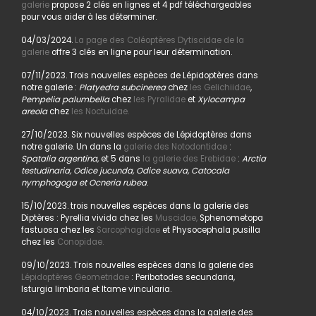
galerie
propose 2 clés en lignes et 4 pdf téléchargeables
pour vous aider à les déterminer.
04/03/2024.
La page des Coléoptères Dytiscidae de la
galerie
offre 3 clés en ligne pour leur détermination.
07/11/2023. Trois nouvelles espèces de Lépidoptères dans
notre galerie :
Platyedra subcinerea
chez
les Gelichiidae
,
Pempelia palumbella
chez
les Pyralidae
et
Xylocampa
areola
chez
les Noctuidae.
27/10/2023. Six nouvelles espèces de Lépidoptères dans
notre galerie. Un dans la
galerie des Notodontidae
:
Spatalia argentina,
et 5 dans
la galerie des Erebidae
:
Arctia
testudinaria, Odice jucunda, Odice suava, Catocala
nymphogoga et Ocneria rubea
.
15/10/2023. trois nouvelles espèces dans la galerie des
Diptères : Pyrellia vivida chez les
Muscidae,
Sphenometopa
fastuosa chez les
Sarcophagidae
et Physocephala pusilla
chez les
Conopidae.
09/10/2023. Trois nouvelles espèces dans la galerie des
Lépidoptères Geometridae
: Peribatodes secundaria,
Isturgia limbaria et Itame vincularia.
04/10/2023. Trois nouvelles espèces dans la galerie des