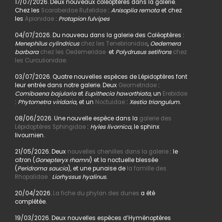
17/07/2026. Deux nouveaux coléoptères dans la galerie.
Chez les
Scarabeidae Rutelidae
:
Anisoplia remota
et chez
les
Apionidae
:
Protapion fulvipes
04/07/2026. Du nouveau dans la galerie des Coléoptères :
Menephilus cylindricus
chez les Tenebrionidae
,
Oedemera
barbara
chez les Oedemeridae
et
Polydrusus setifrons
chez
les Curculionidae.
03/07/2026. Quatre nouvelles espèces de Lépidoptères font
leur entrée dans notre galerie. Deux
Geometridae
:
Comibaena bajularia
et
Eupithecia haworthiata,
un
Erebidae
:
Phytometra viridaria
, et un
Noctuidae
:
Xestia triangulum.
08/06/2026. Une nouvelle espèce dans la
galerie des
Lépidoptères Sphingidae
:
Hyles livornica,
le sphinx
livournien.
21/05/2026. Deux
nouvelles chenilles dans la galerie
: le
citron (
Gonepteryx rhamni
) et la noctuelle blessée
(
Peridroma saucia
), et une punaise de
la famille des
Rhopalidae :
Liorhyssus hyalinus.
20/04/2026.
La fiche du phylan des dunes
a été
complétée.
19/03/2026. Deux nouvelles espèces d’Hyménoptères