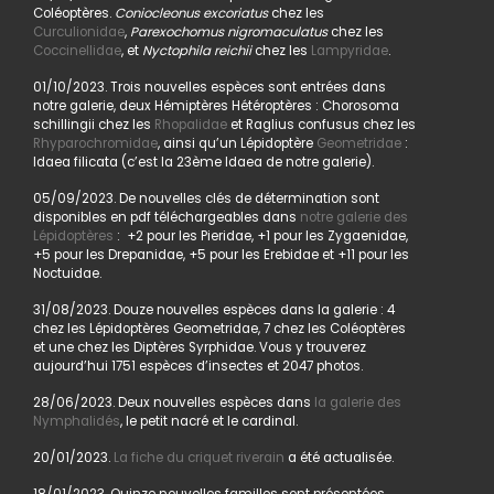
Coléoptères.
Coniocleonus excoriatus
chez les
Curculionidae
,
Parexochomus nigromaculatus
chez les
Coccinellidae
, et
Nyctophila reichii
chez les
Lampyridae
.
01/10/2023. Trois nouvelles espèces sont entrées dans
notre galerie, deux Hémiptères Hétéroptères : Chorosoma
schillingii chez les
Rhopalidae
et Raglius confusus chez les
Rhyparochromidae
, ainsi qu’un Lépidoptère
Geometridae
:
Idaea filicata (c’est la 23ème Idaea de notre galerie).
05/09/2023. De nouvelles clés de détermination sont
disponibles en pdf téléchargeables dans
notre galerie des
Lépidoptères
: +2 pour les Pieridae, +1 pour les Zygaenidae,
+5 pour les Drepanidae, +5 pour les Erebidae et +11 pour les
Noctuidae.
31/08/2023. Douze nouvelles espèces dans la galerie : 4
chez les Lépidoptères Geometridae, 7 chez les Coléoptères
et une chez les Diptères Syrphidae. Vous y trouverez
aujourd’hui 1751 espèces d’insectes et 2047 photos.
28/06/2023. Deux nouvelles espèces dans
la galerie des
Nymphalidés
, le petit nacré et le cardinal.
20/01/2023.
La fiche du criquet riverain
a été actualisée.