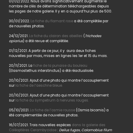
01/02/2022. Nous avons significativement augmenté le
nombre de clés de détermination téléchargeables depuis
les pages de notre galerie. Il y en a aujourd’hui plus de 500.
30/01/2022.
La fiche du flamant rose
a été complétée par
de nouvelles photos.
24/12/2021.
La fiche du clairon des abeilles
(
Trichodes
apiarius
) a été revue et complétée.
01/12/2021. A partir de ce jour, il y aura deux fiches
nouvelles par mois, mises en lignes les 1er et 15 du mois.
20/11/2021. La
fiche de la punaise du bouleau
(Elasmostethus interstinctus) a été réactualisée.
20/10/2021. Ajout d’une photo qui montre l’accouplement
sur
la fiche de l’aeschne bleue.
20/10/2021. Ajout d’une photo qui montre l’accouplement
sur
la fiche du sympetrum à nervures rouges.
05/10/2021.
La fiche de l’osmie rousse
(Osmia bicornis) a
été complémentée de nouvelles photos.
16/07/2021. Trois nouvelles espèces
dans la galerie des
Coléoptères Cerambycidae
:
Deilus fugax, Calamobius filum