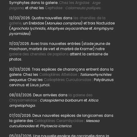
Symphytes dans la galerie.
Chez les Argidae :
Arge
pagana
,
et chez les
Cephidae :
Calameuta pallipes.
12/03/2026. Quatre nouvelles dans
les chenilles de la
galerie,
un Erebidae (
Manulea complana
) et trois Noctuidae
(
Agrochola lychnidis, Allophyes oxyacanthae
et
Amphipyra
pyramidea
).
11/03/2026. Avec trois nouvelles entrées (stade jeune de
machaon, marbré de vert et marbré de Kramer) notre
galerie des chenilles de papillons
atteint la centaine de
photos.
10/03/2026. Trois espèces de charançons entrent dans la
galerie. Chez les
Coléoptères Attelidae
:
Tatianarhynchites
aequatus
. Chez les
Coléoptères Curculionidae
: Polydrusus
cervinus et Lixus juncii.
08/03/2026. Deux arrivées dans
la galerie des
Chrysomelidae
:
Colaspidema barbarum
et
Altica
ampelophaga
.
07/03/2026. Deux nouvelles espèces de longicornes dans
la galerie des
Coléoptères Cerambycidae
:
Mesosa
curculionoides
et
Phytoecia icterica
.
05/03/2026. Une nouvelle espèce de coccinelle dans la