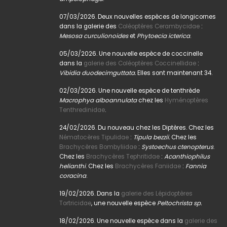
07/03/2026. Deux nouvelles espèces de longicornes
dans la galerie des
Coléoptères Cerambycidae
:
Mesosa curculionoides
et
Phytoecia icterica
.
05/03/2026. Une nouvelle espèce de coccinelle
dans la
galerie des Coléoptères Coccinellidae
:
Vibidia duodecimguttata.
Elles sont maintenant 34.
02/03/2026. Une nouvelle espèce de tenthrède
Macrophya alboannulata
chez les
Hyménoptères
Tenthredinidae
.
24/02/2026. Du nouveau chez les Diptères. Chez les
Nématocères Tipulidae
:
Tipula bezzii.
Chez les
Brachycères Bombyliidae
:
Systoechus ctenopterus
.
Chez les
Brachycères Tephritidae
:
Acanthiophilus
helianthi
. Chez les
Brachycères Faniidae
:
Fannia
coracina
.
19/02/2026. Dans la
galerie des Lépidoptères
Tortricidae
, une nouvelle espèce
Peltochrista sp.
18/02/2026. Une nouvelle espèce dans la
galerie des