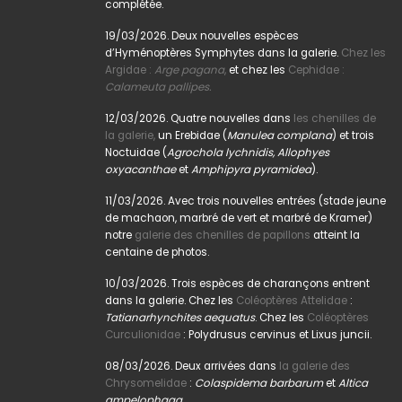
complétée.
19/03/2026. Deux nouvelles espèces
d’Hyménoptères Symphytes dans la galerie.
Chez les
Argidae :
Arge pagana
,
et chez les
Cephidae :
Calameuta pallipes.
12/03/2026. Quatre nouvelles dans
les chenilles de
la galerie,
un Erebidae (
Manulea complana
) et trois
Noctuidae (
Agrochola lychnidis, Allophyes
oxyacanthae
et
Amphipyra pyramidea
).
11/03/2026. Avec trois nouvelles entrées (stade jeune
de machaon, marbré de vert et marbré de Kramer)
notre
galerie des chenilles de papillons
atteint la
centaine de photos.
10/03/2026. Trois espèces de charançons entrent
dans la galerie. Chez les
Coléoptères Attelidae
:
Tatianarhynchites aequatus
. Chez les
Coléoptères
Curculionidae
: Polydrusus cervinus et Lixus juncii.
08/03/2026. Deux arrivées dans
la galerie des
Chrysomelidae
:
Colaspidema barbarum
et
Altica
ampelophaga
.