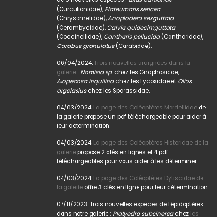
(Curculionidae),
Plateumaris sericea
(Chrysomelidae),
Anoplodera sexguttata
(Cerambycidae),
Calvia quidecimguttata
(Coccinellidae),
Cantharis pellucida
(Cantharidae),
Carabus granulatus
(Carabidae).
06/04/2024.
Trois nouvelles araignées dans la
galerie
:
Nomisia sp
. chez les Gnaphosidae,
Alopecosa inquilina
chez les Lycosidae et
Olios
argelasius
chez les Sparassidae.
04/03/2024.
La page des Coléoptères Mordellidae
de
la galerie propose un pdf téléchargeable pour aider à
leur détermination.
04/03/2024.
La page des Coléoptères Histeridae de la
galerie
propose 2 clés en lignes et 4 pdf
téléchargeables pour vous aider à les déterminer.
04/03/2024.
La page des Coléoptères Dytiscidae de
la galerie
offre 3 clés en ligne pour leur détermination.
07/11/2023. Trois nouvelles espèces de Lépidoptères
dans notre galerie :
Platyedra subcinerea
chez
les