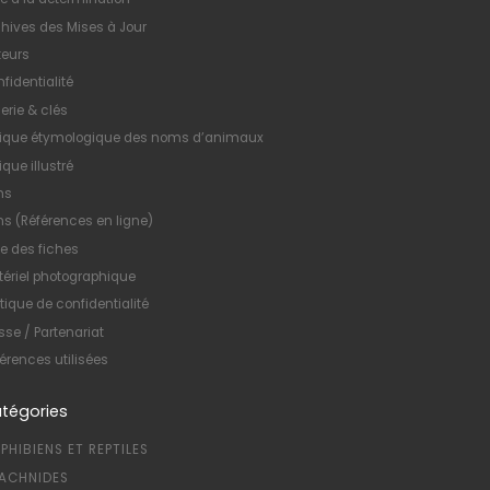
hives des Mises à Jour
teurs
fidentialité
erie & clés
xique étymologique des noms d’animaux
ique illustré
ns
ns (Références en ligne)
te des fiches
ériel photographique
itique de confidentialité
sse / Partenariat
érences utilisées
tégories
PHIBIENS ET REPTILES
ACHNIDES