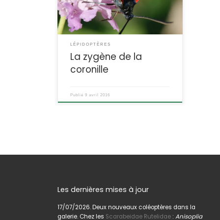
anneau rouge sur l’abdomen.
Zygaena ephialtes La zygène du
peucédan (le peucédan est une
plante Apiacée = Ombellifère).
POSITION SYSTÉMATIQUE : Insecte
LÉPIDOPTÈRES
Lépidoptère Famille des Zygaenidae
La zygène de la
ETYMOLOGIE : Zygaena […]
coronille
Publié
9 avril 2016
Les dernières mises à jour
17/07/2026. Deux nouveaux coléoptères dans la
galerie. Chez les
Scarabeidae Rutelidae
:
Anisoplia