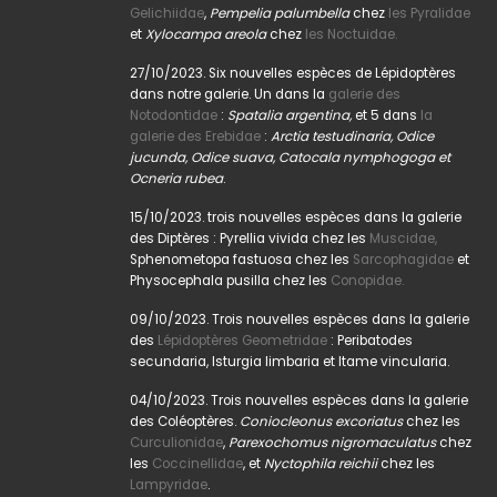
Gelichiidae
,
Pempelia palumbella
chez
les Pyralidae
et
Xylocampa areola
chez
les Noctuidae.
27/10/2023. Six nouvelles espèces de Lépidoptères
dans notre galerie. Un dans la
galerie des
Notodontidae
:
Spatalia argentina,
et 5 dans
la
galerie des Erebidae
:
Arctia testudinaria, Odice
jucunda, Odice suava, Catocala nymphogoga et
Ocneria rubea
.
15/10/2023. trois nouvelles espèces dans la galerie
des Diptères : Pyrellia vivida chez les
Muscidae,
Sphenometopa fastuosa chez les
Sarcophagidae
et
Physocephala pusilla chez les
Conopidae.
09/10/2023. Trois nouvelles espèces dans la galerie
des
Lépidoptères Geometridae
: Peribatodes
secundaria, Isturgia limbaria et Itame vincularia.
04/10/2023. Trois nouvelles espèces dans la galerie
des Coléoptères.
Coniocleonus excoriatus
chez les
Curculionidae
,
Parexochomus nigromaculatus
chez
les
Coccinellidae
, et
Nyctophila reichii
chez les
Lampyridae
.