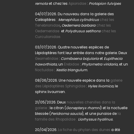
remota
et chez les
Apionidae
:
Protapion fulvipes
04/07/2026. Du nouveau dans la galerie des
Coléoptères :
Menephilus cylindricus
chez les
Tenebrionidae
,
Oedemera barbara
chez les
Oedemeridae
et
Polydrusus setifrons
chez les
Curculionidae.
03/07/2026. Quatre nouvelles espèces de
Lépidoptères font leur entrée dans notre galerie. Deux
Geometridae
:
Comibaena bajularia
et
Eupithecia
haworthiata,
un
Erebidae
:
Phytometra viridaria
, et un
Noctuidae
:
Xestia triangulum.
08/06/2026. Une nouvelle espèce dans la
galerie
des Lépidoptères Sphingidae
:
Hyles livornica,
le
sphinx livournien.
21/05/2026. Deux
nouvelles chenilles dans la
galerie
: le citron (
Gonepteryx rhamni
) et la noctuelle
blessée (
Peridroma saucia
), et une punaise de
la
famille des Rhopalidae :
Liorhyssus hyalinus.
20/04/2026.
La fiche du phylan des dunes
a été