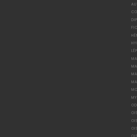
AU
CO
DI
FI
HÉ
HY
LÉ
MA
MA
MA
MA
MO
MY
OD
OI
OI
OI
OI