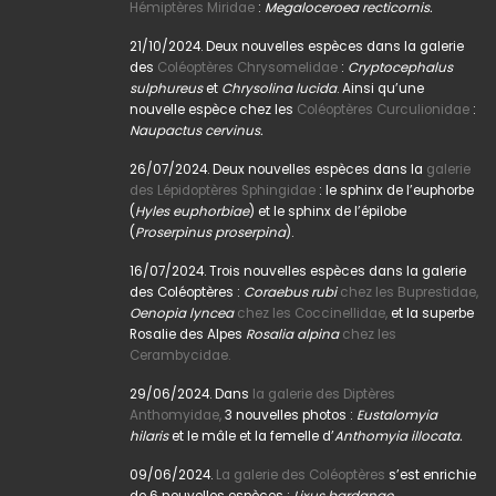
Hémiptères Miridae
:
Megaloceroea recticornis.
21/10/2024. Deux nouvelles espèces dans la galerie
des
Coléoptères Chrysomelidae
:
Cryptocephalus
sulphureus
et
Chrysolina lucida
. Ainsi qu’une
nouvelle espèce chez les
Coléoptères Curculionidae
:
Naupactus cervinus.
26/07/2024. Deux nouvelles espèces dans la
galerie
des Lépidoptères Sphingidae
: le sphinx de l’euphorbe
(
Hyles euphorbiae
) et le sphinx de l’épilobe
(
Proserpinus proserpina
).
16/07/2024. Trois nouvelles espèces dans la galerie
des Coléoptères :
Coraebus rubi
chez les Buprestidae,
Oenopia lyncea
chez les Coccinellidae,
et la superbe
Rosalie des Alpes
Rosalia alpina
chez les
Cerambycidae.
29/06/2024. Dans
la galerie des Diptères
Anthomyidae,
3 nouvelles photos :
Eustalomyia
hilaris
et le mâle et la femelle d’
Anthomyia illocata.
09/06/2024.
La galerie des Coléoptères
s’est enrichie
de 6 nouvelles espèces :
Lixus bardanae