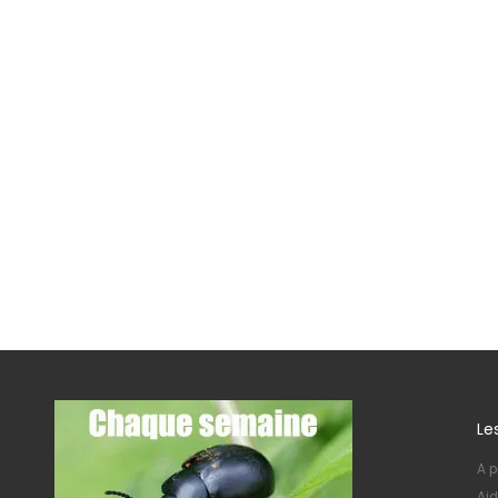
Le
A p
Aid