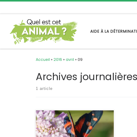
Passer au contenu
AIDE À LA DÉTERMINA
Accueil
»
2016
»
avril
»
09
Archives journalière
1 article
Cette zygène ressemble beaucoup à
la zygène de la filipendule, elle s’en
distingue par la pointe blanche de
ses antennes et surtout par un gros