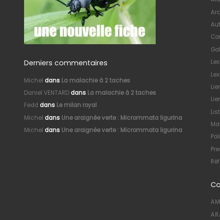
Arc
Au
Con
Gal
Derniers commentaires
Le
Lex
Michel
dans
La malachie à 2 taches
Lie
Daniel VENTARD
dans
La malachie à 2 taches
Lie
Fedd
dans
Le milan royal
Lis
Michel
dans
Une araignée verte : Micrommata ligurina
Mat
Michel
dans
Une araignée verte : Micrommata ligurina
Pol
Pre
Réf
Ca
AM
AR