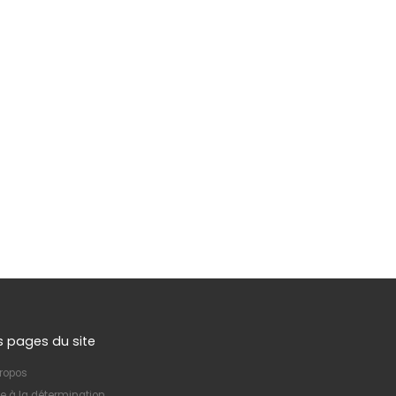
s pages du site
ropos
e à la détermination