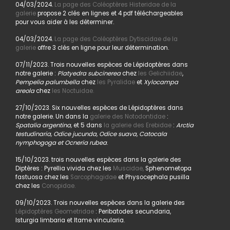
04/03/2024.
La page des Coléoptères Histeridae de la
galerie
propose 2 clés en lignes et 4 pdf téléchargeables
pour vous aider à les déterminer.
04/03/2024.
La page des Coléoptères Dytiscidae de la
galerie
offre 3 clés en ligne pour leur détermination.
07/11/2023. Trois nouvelles espèces de Lépidoptères dans
notre galerie :
Platyedra subcinerea
chez
les Gelichiidae
,
Pempelia palumbella
chez
les Pyralidae
et
Xylocampa
areola
chez
les Noctuidae.
27/10/2023. Six nouvelles espèces de Lépidoptères dans
notre galerie. Un dans la
galerie des Notodontidae
:
Spatalia argentina,
et 5 dans
la galerie des Erebidae
:
Arctia
testudinaria, Odice jucunda, Odice suava, Catocala
nymphogoga et Ocneria rubea
.
15/10/2023. trois nouvelles espèces dans la galerie des
Diptères : Pyrellia vivida chez les
Muscidae,
Sphenometopa
fastuosa chez les
Sarcophagidae
et Physocephala pusilla
chez les
Conopidae.
09/10/2023. Trois nouvelles espèces dans la galerie des
Lépidoptères Geometridae
: Peribatodes secundaria,
Isturgia limbaria et Itame vincularia.