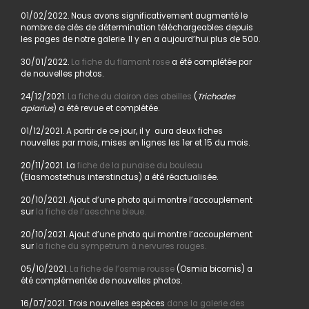
01/02/2022. Nous avons significativement augmenté le
nombre de clés de détermination téléchargeables depuis
les pages de notre galerie. Il y en a aujourd’hui plus de 500.
30/01/2022.
La fiche du flamant rose
a été complétée par
de nouvelles photos.
24/12/2021.
La fiche du clairon des abeilles
(
Trichodes
apiarius
) a été revue et complétée.
01/12/2021. A partir de ce jour, il y aura deux fiches
nouvelles par mois, mises en lignes les 1er et 15 du mois.
20/11/2021. La
fiche de la punaise du bouleau
(Elasmostethus interstinctus) a été réactualisée.
20/10/2021. Ajout d’une photo qui montre l’accouplement
sur
la fiche de l’aeschne bleue.
20/10/2021. Ajout d’une photo qui montre l’accouplement
sur
la fiche du sympetrum à nervures rouges.
05/10/2021.
La fiche de l’osmie rousse
(Osmia bicornis) a
été complémentée de nouvelles photos.
16/07/2021. Trois nouvelles espèces
dans la galerie des