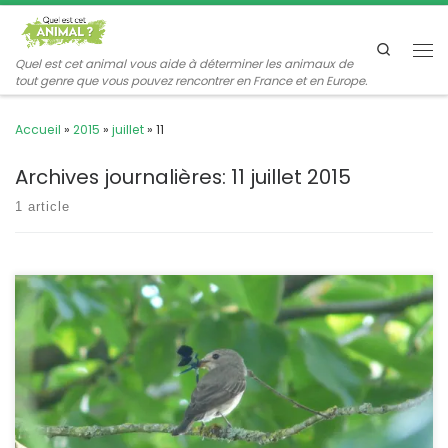
Passer au contenu
Search
Me
Quel est cet animal vous aide à déterminer les animaux de
tout genre que vous pouvez rencontrer en France et en Europe.
Accueil
»
2015
»
juillet
»
11
Archives journalières:
11 juillet 2015
1 article
C’est un migrateur assez commun bien qu’il ne séjourne que
quelques mois dans nos contrées. Il passe pour être
extrêmement discret mais il se perche souvent bien en vue. Dès
qu’on aperçoit sa silhouette unique et son comportement
typique : aucun doute à avoir. C’est le Gobe-Mouches gris !
Muscicapa striata POSITION SYSTÉMATIQUE Vertébré, […]