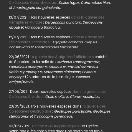
Coléoptères Cerambycidae
:
Deilus fugax, Calamobius filum
et
Anastragalia sanguinolenta.
13/07/2021. Trois nouvelles espèces
dans la galerie des
Hémiptères Miridae
:
Deraeocoris punctum, Deraeocoris
ribauti
et
Harpocera thoracica.
12/07/2021. Trois nouvelles espèces
dans la galerie des
Lépidoptères Tortricidae
:
Agapeta hamana, Clepsis
consimilana
et
Lozotaeniodes formosana.
22/06/2021.
La galerie des Araignées Salticidae
s’enrichit
de 8 photos : la femelle de
Carrhotus xanthogramma,
Pseudicius eucarpatus, Salticus mutabilis/zebraneus,
Salticus propinquus, Macaroeris nidicolens, Philaeus
chrysops
(2 variantes de la femelle) et
Pellenes
arciger/brevis.
27/05/2021. Deux nouvelles espèces
dans la galerie des
Coléptères Cleridae
:
Opilo mollis
et
Clerus mutillarius.
23/05/2021. Trois nouvelles espèces dans
la galerie des
Coléoptères Geotrupidae
:
Geotrupes puncticollis, Geotrupes
stercorarius et Trypocopris pyrenaeus.
03/05/2021.
La fiche d’
Epistrophe eligans,
un Diptère
Syrphidae a été complétée avec une photo de sa larve.