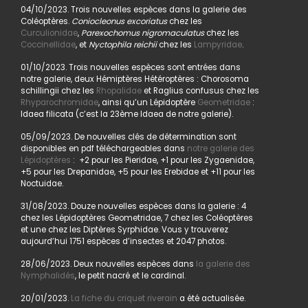
04/10/2023. Trois nouvelles espèces dans la galerie des
Coléoptères.
Coniocleonus excoriatus
chez les
Curculionidae
,
Parexochomus nigromaculatus
chez les
Coccinellidae
, et
Nyctophila reichii
chez les
Lampyridae
.
01/10/2023. Trois nouvelles espèces sont entrées dans
notre galerie, deux Hémiptères Hétéroptères : Chorosoma
schillingii chez les
Rhopalidae
et Raglius confusus chez les
Rhyparochromidae
, ainsi qu’un Lépidoptère
Geometridae
:
Idaea filicata (c’est la 23ème Idaea de notre galerie).
05/09/2023. De nouvelles clés de détermination sont
disponibles en pdf téléchargeables dans
notre galerie des
Lépidoptères
: +2 pour les Pieridae, +1 pour les Zygaenidae,
+5 pour les Drepanidae, +5 pour les Erebidae et +11 pour les
Noctuidae.
31/08/2023. Douze nouvelles espèces dans la galerie : 4
chez les Lépidoptères Geometridae, 7 chez les Coléoptères
et une chez les Diptères Syrphidae. Vous y trouverez
aujourd’hui 1751 espèces d’insectes et 2047 photos.
28/06/2023. Deux nouvelles espèces dans
la galerie des
Nymphalidés
, le petit nacré et le cardinal.
20/01/2023.
La fiche du criquet riverain
a été actualisée.