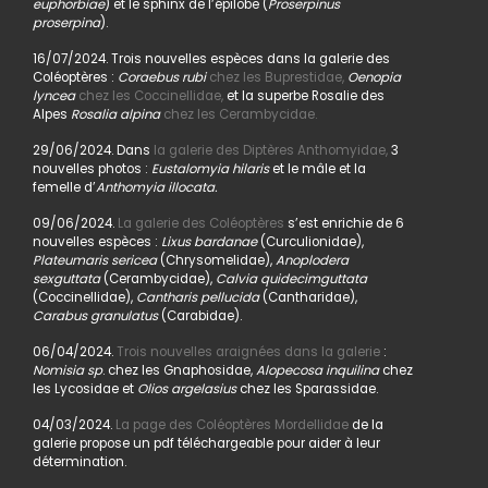
euphorbiae
) et le sphinx de l’épilobe (
Proserpinus
proserpina
).
16/07/2024. Trois nouvelles espèces dans la galerie des
Coléoptères :
Coraebus rubi
chez les Buprestidae,
Oenopia
lyncea
chez les Coccinellidae,
et la superbe Rosalie des
Alpes
Rosalia alpina
chez les Cerambycidae.
29/06/2024. Dans
la galerie des Diptères Anthomyidae,
3
nouvelles photos :
Eustalomyia hilaris
et le mâle et la
femelle d’
Anthomyia illocata.
09/06/2024.
La galerie des Coléoptères
s’est enrichie de 6
nouvelles espèces :
Lixus bardanae
(Curculionidae),
Plateumaris sericea
(Chrysomelidae),
Anoplodera
sexguttata
(Cerambycidae),
Calvia quidecimguttata
(Coccinellidae),
Cantharis pellucida
(Cantharidae),
Carabus granulatus
(Carabidae).
06/04/2024.
Trois nouvelles araignées dans la galerie
:
Nomisia sp
. chez les Gnaphosidae,
Alopecosa inquilina
chez
les Lycosidae et
Olios argelasius
chez les Sparassidae.
04/03/2024.
La page des Coléoptères Mordellidae
de la
galerie propose un pdf téléchargeable pour aider à leur
détermination.