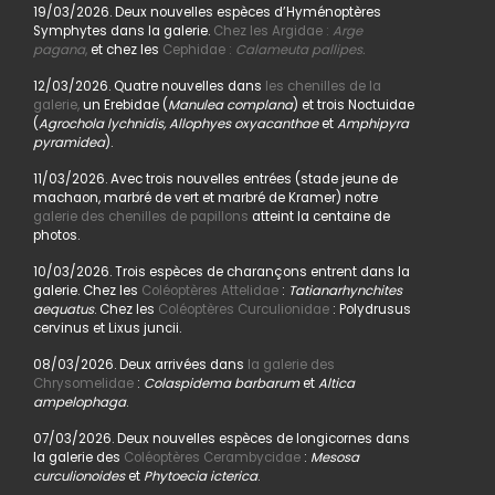
19/03/2026. Deux nouvelles espèces d’Hyménoptères
Symphytes dans la galerie.
Chez les Argidae :
Arge
pagana
,
et chez les
Cephidae :
Calameuta pallipes.
12/03/2026. Quatre nouvelles dans
les chenilles de la
galerie,
un Erebidae (
Manulea complana
) et trois Noctuidae
(
Agrochola lychnidis, Allophyes oxyacanthae
et
Amphipyra
pyramidea
).
11/03/2026. Avec trois nouvelles entrées (stade jeune de
machaon, marbré de vert et marbré de Kramer) notre
galerie des chenilles de papillons
atteint la centaine de
photos.
10/03/2026. Trois espèces de charançons entrent dans la
galerie. Chez les
Coléoptères Attelidae
:
Tatianarhynchites
aequatus
. Chez les
Coléoptères Curculionidae
: Polydrusus
cervinus et Lixus juncii.
08/03/2026. Deux arrivées dans
la galerie des
Chrysomelidae
:
Colaspidema barbarum
et
Altica
ampelophaga
.
07/03/2026. Deux nouvelles espèces de longicornes dans
la galerie des
Coléoptères Cerambycidae
:
Mesosa
curculionoides
et
Phytoecia icterica
.