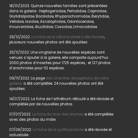
18/01/2023. Quinze nouvelles familles sont présentées
dans la galerie : Heptageniidae, Perlodidae, Capniidae,
Gryllotalpidae, Baciliidae, Rhyparochromidae, Berytidae,
Veliidae, Issidae, Ascalaphidae, Odontoceridae,
Incurvariidae, Alucitidae, Cossidae, Limacodidae.
29/12/2022.
La fiche de la cétoine dorée a été révisée
,
plusieurs nouvelles photos ont été ajoutées
25/11/2022. Une vingtaine de nouvelles espèces sont
venues s’ajouter à la galerie, elle comporte aujourd’hui
2000 photos d’insectes pour 1725 espèces, et 127 photos
d’arachnides pour 112 espèces.
09/11/2022. La page
des chenilles de papillons de notre
galerie
a été complétée. 24 nouvelles photos ont été
ajoutées.
14/07/2022. La fiche de l’orthétrum réticulé a été révisée et
complétée par de nouvelles photos.
07/07/2022.
La fiche du taon des bromes
a été complétée
avec des photos du mâle.
07/06/2022.
La fiche de la syritte piolante
a été révisée et
actualisée.