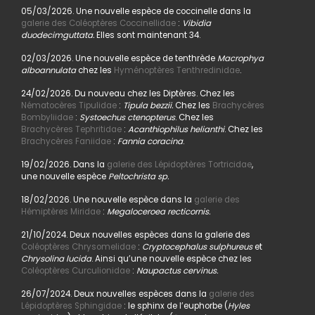
05/03/2026. Une nouvelle espèce de coccinelle dans la
galerie des Coléoptères Coccinellidae
:
Vibidia
duodecimguttata.
Elles sont maintenant 34.
02/03/2026. Une nouvelle espèce de tenthrède
Macrophya
alboannulata
chez les
Hyménoptères Tenthredinidae
.
24/02/2026. Du nouveau chez les Diptères. Chez les
Nématocères Tipulidae
:
Tipula bezzii.
Chez les
Brachycères
Bombyliidae
:
Systoechus ctenopterus
. Chez les
Brachycères Tephritidae
:
Acanthiophilus helianthi
. Chez les
Brachycères Faniidae
:
Fannia coracina
.
19/02/2026. Dans la
galerie des Lépidoptères Tortricidae
,
une nouvelle espèce
Peltochrista sp.
18/02/2026. Une nouvelle espèce dans la
galerie des
Hémiptères Miridae
:
Megaloceroea recticornis.
21/10/2024. Deux nouvelles espèces dans la galerie des
Coléoptères Chrysomelidae
:
Cryptocephalus sulphureus
et
Chrysolina lucida
. Ainsi qu’une nouvelle espèce chez les
Coléoptères Curculionidae
:
Naupactus cervinus.
26/07/2024. Deux nouvelles espèces dans la
galerie des
Lépidoptères Sphingidae
: le sphinx de l’euphorbe (
Hyles