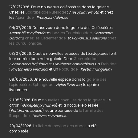
17/07/2026. Deux nouveaux coléoptères dans la galerie.
Chez les
Scarabeidae Rutelidae
:
Anisoplia remota
et chez
les
Apionidae
:
Protapion fulvipes
04/07/2026. Du nouveau dans la galerie des Coléoptères :
Menephilus cylindricus
chez les Tenebrionidae
,
Oedemera
barbara
chez les Oedemeridae
et
Polydrusus setifrons
chez
les Curculionidae.
03/07/2026. Quatre nouvelles espèces de Lépidoptères font
leur entrée dans notre galerie. Deux
Geometridae
:
Comibaena bajularia
et
Eupithecia haworthiata,
un
Erebidae
:
Phytometra viridaria
, et un
Noctuidae
:
Xestia triangulum.
08/06/2026. Une nouvelle espèce dans la
galerie des
Lépidoptères Sphingidae
:
Hyles livornica,
le sphinx
livournien.
21/05/2026. Deux
nouvelles chenilles dans la galerie
: le
citron (
Gonepteryx rhamni
) et la noctuelle blessée
(
Peridroma saucia
), et une punaise de
la famille des
Rhopalidae :
Liorhyssus hyalinus.
20/04/2026.
La fiche du phylan des dunes
a été
complétée.