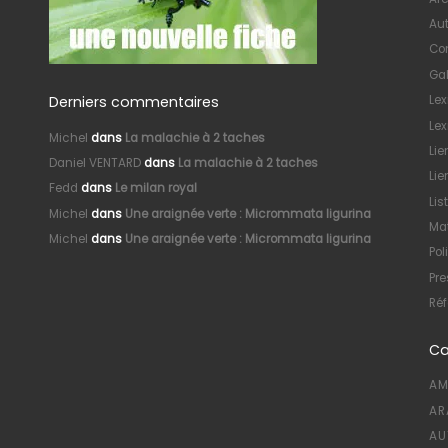
Au
Con
Gal
Derniers commentaires
Le
Lex
Michel
dans
La malachie à 2 taches
Lie
Daniel VENTARD
dans
La malachie à 2 taches
Lie
Fedd
dans
Le milan royal
Lis
Michel
dans
Une araignée verte : Micrommata ligurina
Mat
Michel
dans
Une araignée verte : Micrommata ligurina
Pol
Pre
Réf
Ca
AM
AR
AU