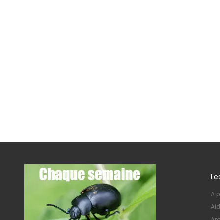
Le
A p
Aid
Arc