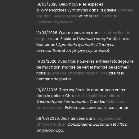
19/03/2026. Deux nouvelles espèces
d’Hyménoptères Symphytes dans la galerie.
Chez les
Argidae :
Arge pagana
,
et chez les
Cephidae :
Calameuta pallipes.
12/03/2026. Quatre nouvelles dans
les chenilles de
la galerie,
un Erebidae (
Manulea complana
) et trois
Noctuidae (
Agrochola lychnidis, Allophyes
oxyacanthae
et
Amphipyra pyramidea
).
11/03/2026. Avec trois nouvelles entrées (stade jeune
de machaon, marbré de vert et marbré de Kramer)
notre
galerie des chenilles de papillons
atteint la
centaine de photos.
10/03/2026. Trois espèces de charançons entrent
dans la galerie. Chez les
Coléoptères Attelidae
:
Tatianarhynchites aequatus
. Chez les
Coléoptères
Curculionidae
: Polydrusus cervinus et Lixus juncii.
08/03/2026. Deux arrivées dans
la galerie des
Chrysomelidae
:
Colaspidema barbarum
et
Altica
ampelophaga
.