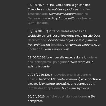
04/07/2026. Du nouveau dans la galerie des
Coléoptères :
Menephilus cylindricus
chez les
Tenebrionidae
,
Oedemera barbara
chez les
Oedemeridae
et
Polydrusus setifrons
chez les
Curculionidae.
03/07/2026. Quatre nouvelles espèces de
Lépidoptères font leur entrée dans notre galerie. Deux
Geometridae
:
Comibaena bajularia
et
Eupithecia
haworthiata,
un
Erebidae
:
Phytometra viridaria
, et un
Noctuidae
:
Xestia triangulum.
08/06/2026. Une nouvelle espèce dans la
galerie
des Lépidoptères Sphingidae
:
Hyles livornica,
le
sphinx livournien.
21/05/2026. Deux
nouvelles chenilles dans la
galerie
: le citron (
Gonepteryx rhamni
) et la noctuelle
blessée (
Peridroma saucia
), et une punaise de
la
famille des Rhopalidae :
Liorhyssus hyalinus.
20/04/2026.
La fiche du phylan des dunes
a été
complétée.