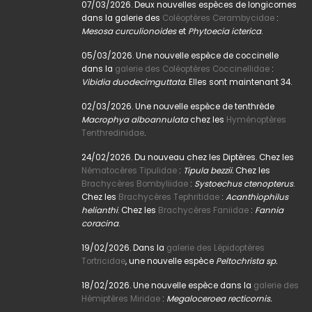
07/03/2026. Deux nouvelles espèces de longicornes
dans la galerie des
Coléoptères Cerambycidae
:
Mesosa curculionoides
et
Phytoecia icterica
.
05/03/2026. Une nouvelle espèce de coccinelle
dans la
galerie des Coléoptères Coccinellidae
:
Vibidia duodecimguttata.
Elles sont maintenant 34.
02/03/2026. Une nouvelle espèce de tenthrède
Macrophya alboannulata
chez les
Hyménoptères
Tenthredinidae
.
24/02/2026. Du nouveau chez les Diptères. Chez les
Nématocères Tipulidae
:
Tipula bezzii.
Chez les
Brachycères Bombyliidae
:
Systoechus ctenopterus
.
Chez les
Brachycères Tephritidae
:
Acanthiophilus
helianthi
. Chez les
Brachycères Faniidae
:
Fannia
coracina
.
19/02/2026. Dans la
galerie des Lépidoptères
Tortricidae
, une nouvelle espèce
Peltochrista sp.
18/02/2026. Une nouvelle espèce dans la
galerie des
Hémiptères Miridae
:
Megaloceroea recticornis.