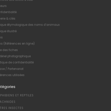
teurs
fidentialité
erie & clés
xique étymologique des noms d’animaux
ique illustré
ns
ns (Références en ligne)
te des fiches
ériel photographique
itique de confidentialité
sse / Partenariat
érences utilisées
tégories
PHIBIENS ET REPTILES
ACHNIDES
TRES INSECTES