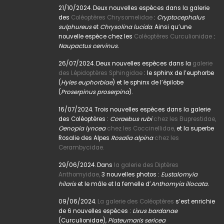
21/10/2024. Deux nouvelles espèces dans la galerie
des
Coléoptères Chrysomelidae
:
Cryptocephalus
sulphureus
et
Chrysolina lucida
. Ainsi qu’une
nouvelle espèce chez les
Coléoptères Curculionidae
:
Naupactus cervinus.
26/07/2024. Deux nouvelles espèces dans la
galerie
des Lépidoptères Sphingidae
: le sphinx de l’euphorbe
(
Hyles euphorbiae
) et le sphinx de l’épilobe
(
Proserpinus proserpina
).
16/07/2024. Trois nouvelles espèces dans la galerie
des Coléoptères :
Coraebus rubi
chez les Buprestidae,
Oenopia lyncea
chez les Coccinellidae,
et la superbe
Rosalie des Alpes
Rosalia alpina
chez les
Cerambycidae.
29/06/2024. Dans
la galerie des Diptères
Anthomyidae,
3 nouvelles photos :
Eustalomyia
hilaris
et le mâle et la femelle d’
Anthomyia illocata.
09/06/2024.
La galerie des Coléoptères
s’est enrichie
de 6 nouvelles espèces :
Lixus bardanae
(Curculionidae),
Plateumaris sericea