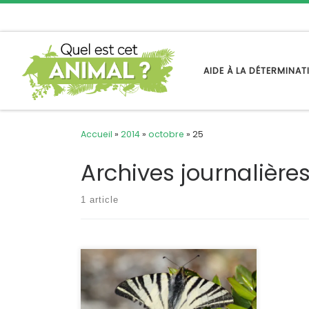
Passer au contenu
AIDE À LA DÉTERMINA
Accueil
»
2014
»
octobre
»
25
Archives journalière
1 article
C’est l’un des plus grands et des plus
spectaculaires des papillons de notre
faune. Pas d’hésitation possible avec
ses bandes noires transversales et