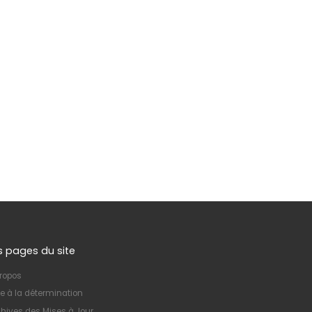
s pages du site
ropos
e à la détermination
hives des Mises à Jour