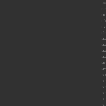
CO
DI
FI
HÉ
HY
LÉ
MA
MA
MA
MA
MO
MY
OD
OI
OI
OI
OI
OR