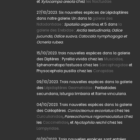
et
Xylocampa areola
chez
les Noctuidae.
27/10/2023. Six nouvelles espèces de Lépidoptères
dans notre galerie. Un dans la
galerie des
Notodontidae
:
Spatalia argentina,
et 5 dans
la
galerie des Erebidae
:
Arctia testudinaria, Odice
jucunda, Odice suava, Catocala nymphogoga et
Ocneria rubea
.
15/10/2023. trois nouvelles espèces dans la galerie
des Diptères : Pyrellia vivida chez les
Muscidae,
Sphenometopa fastuosa chez les
Sarcophagidae
et
Physocephala pusilla chez les
Conopidae.
09/10/2023. Trois nouvelles espèces dans la galerie
des
Lépidoptères Geometridae
: Peribatodes
secundaria, Isturgia limbaria et Itame vincularia.
04/10/2023. Trois nouvelles espèces dans la galerie
des Coléoptères.
Coniocleonus excoriatus
chez les
Curculionidae
,
Parexochomus nigromaculatus
chez
les
Coccinellidae
, et
Nyctophila reichii
chez les
Lampyridae
.
01/10/2023. Trois nouvelles espèces sont entrées