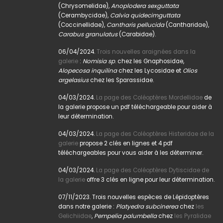
(Chrysomelidae),
Anoplodera sexguttata
(Cerambycidae),
Calvia quidecimguttata
(Coccinellidae),
Cantharis pellucida
(Cantharidae),
Carabus granulatus
(Carabidae).
06/04/2024.
Trois nouvelles araignées dans la
galerie
:
Nomisia sp
. chez les Gnaphosidae,
Alopecosa inquilina
chez les Lycosidae et
Olios
argelasius
chez les Sparassidae.
04/03/2024.
La page des Coléoptères Mordellidae
de
la galerie propose un pdf téléchargeable pour aider à
leur détermination.
04/03/2024.
La page des Coléoptères Histeridae de la
galerie
propose 2 clés en lignes et 4 pdf
téléchargeables pour vous aider à les déterminer.
04/03/2024.
La page des Coléoptères Dytiscidae de
la galerie
offre 3 clés en ligne pour leur détermination.
07/11/2023. Trois nouvelles espèces de Lépidoptères
dans notre galerie :
Platyedra subcinerea
chez
les
Gelichiidae
,
Pempelia palumbella
chez
les Pyralidae