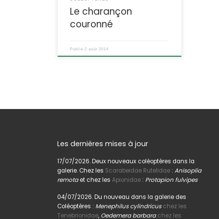
graisse, et coronatus = couronné.
Le charançon
DESCRIPTION : Taille : 8 à 15 mm
couronné
Forme, allure : […]
Publié
2 août 2014
Les dernières mises à jour
17/07/2026. Deux nouveaux coléoptères dans la
galerie. Chez les
Scarabeidae Rutelidae
:
Anisoplia
remota
et chez les
Apionidae
:
Protapion fulvipes
04/07/2026. Du nouveau dans la galerie des
Coléoptères :
Menephilus cylindricus
chez les
Tenebrionidae
,
Oedemera barbara
chez les