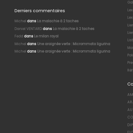
Gal
Derniers commentaires
Le
Lex
Michel
dans
La malachie à 2 taches
Lie
Daniel VENTARD
dans
La malachie à 2 taches
Lie
Fedd
dans
Le milan royal
Lis
Michel
dans
Une araignée verte : Micrommata ligurina
Mat
Michel
dans
Une araignée verte : Micrommata ligurina
Pol
Pre
Réf
Ca
AM
AR
AU
CO
DI
FI