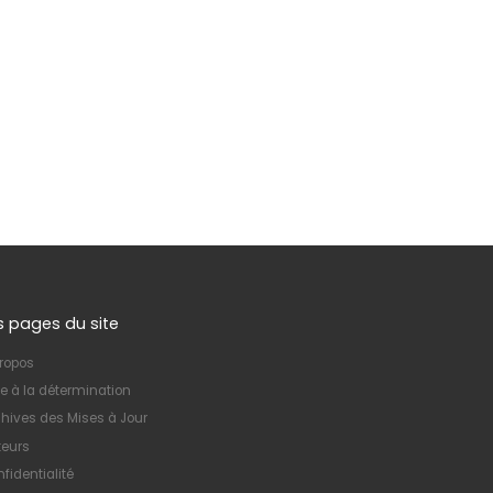
s pages du site
ropos
e à la détermination
hives des Mises à Jour
teurs
fidentialité