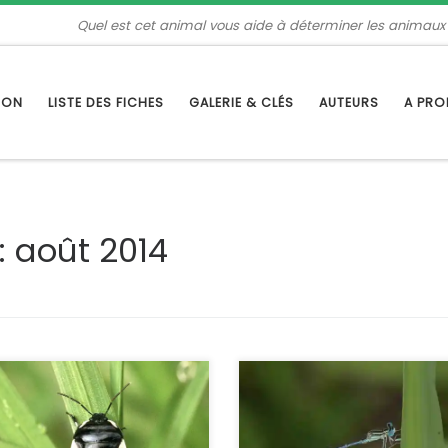
Quel est cet animal vous aide à déterminer les animaux
TION
LISTE DES FICHES
GALERIE & CLÉS
AUTEURS
A PR
:
août 2014
ritanniques l’appellent « Pied
C’est un agrion bleu, mais plus p
dbugs », la punaise-pie. Bien
que les Coenagrions, et dont les
, avec ses motifs noirs et
tibias très aplati et pourvus de
cs, elle est reconnaissable mais
longues soies ressemblent à de