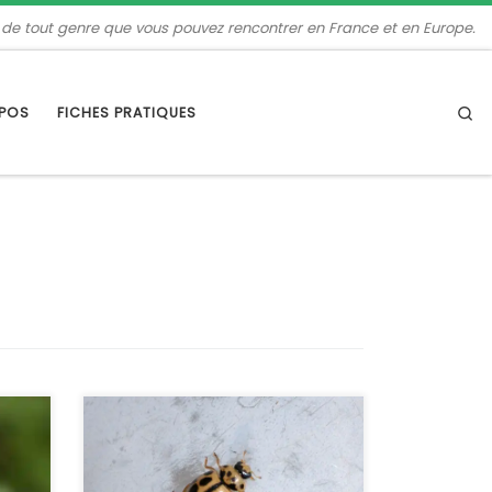
 de tout genre que vous pouvez rencontrer en France et en Europe.
Se
OPOS
FICHES PRATIQUES
âle
Le nombre d’espèces de coccinelles
en France doit approcher la centaine.
Plusieurs d’entre elles sont jaunes
s
avec des points noirs. C’est la ligne