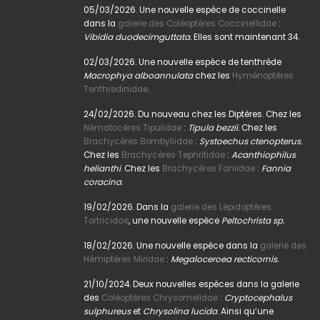
05/03/2026. Une nouvelle espèce de coccinelle
dans la
galerie des Coléoptères Coccinellidae
:
Vibidia duodecimguttata.
Elles sont maintenant 34.
02/03/2026. Une nouvelle espèce de tenthrède
Macrophya alboannulata
chez les
Hyménoptères
Tenthredinidae
.
24/02/2026. Du nouveau chez les Diptères. Chez les
Nématocères Tipulidae
:
Tipula bezzii.
Chez les
Brachycères Bombyliidae
:
Systoechus ctenopterus
.
Chez les
Brachycères Tephritidae
:
Acanthiophilus
helianthi
. Chez les
Brachycères Faniidae
:
Fannia
coracina
.
19/02/2026. Dans la
galerie des Lépidoptères
Tortricidae
, une nouvelle espèce
Peltochrista sp.
18/02/2026. Une nouvelle espèce dans la
galerie des
Hémiptères Miridae
:
Megaloceroea recticornis.
21/10/2024. Deux nouvelles espèces dans la galerie
des
Coléoptères Chrysomelidae
:
Cryptocephalus
sulphureus
et
Chrysolina lucida
. Ainsi qu’une