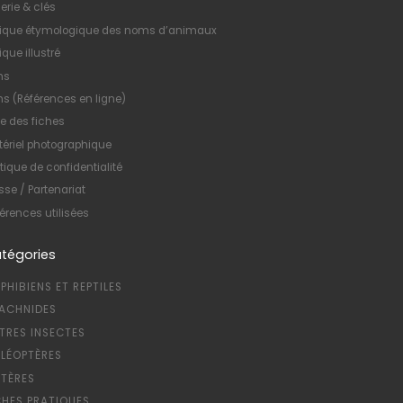
erie & clés
xique étymologique des noms d’animaux
ique illustré
ns
ns (Références en ligne)
te des fiches
ériel photographique
itique de confidentialité
sse / Partenariat
érences utilisées
tégories
PHIBIENS ET REPTILES
ACHNIDES
TRES INSECTES
LÉOPTÈRES
PTÈRES
CHES PRATIQUES