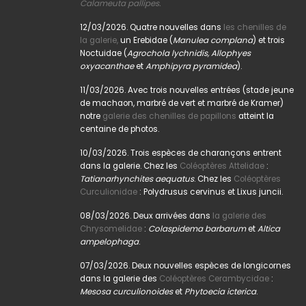
Calameuta pallipes.
12/03/2026. Quatre nouvelles dans
les chenilles de
la galerie,
un Erebidae (
Manulea complana
) et trois
Noctuidae (
Agrochola lychnidis, Allophyes
oxyacanthae
et
Amphipyra pyramidea
).
11/03/2026. Avec trois nouvelles entrées (stade jeune
de machaon, marbré de vert et marbré de Kramer)
notre
galerie des chenilles de papillons
atteint la
centaine de photos.
10/03/2026. Trois espèces de charançons entrent
dans la galerie. Chez les
Coléoptères Attelidae
:
Tatianarhynchites aequatus
. Chez les
Coléoptères
Curculionidae
: Polydrusus cervinus et Lixus juncii.
08/03/2026. Deux arrivées dans
la galerie des
Chrysomelidae
:
Colaspidema barbarum
et
Altica
ampelophaga
.
07/03/2026. Deux nouvelles espèces de longicornes
dans la galerie des
Coléoptères Cerambycidae
:
Mesosa curculionoides
et
Phytoecia icterica
.