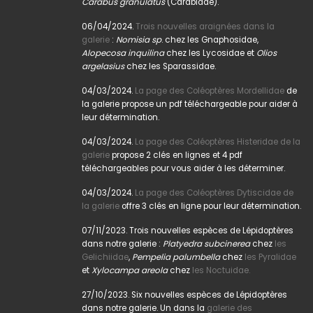
Carabus granulatus
(Carabidae).
06/04/2024.
Trois nouvelles araignées dans la
galerie
:
Nomisia sp
. chez les Gnaphosidae,
Alopecosa inquilina
chez les Lycosidae et
Olios
argelasius
chez les Sparassidae.
04/03/2024.
La page des Coléoptères Mordellidae
de
la galerie propose un pdf téléchargeable pour aider à
leur détermination.
04/03/2024.
La page des Coléoptères Histeridae de la
galerie
propose 2 clés en lignes et 4 pdf
téléchargeables pour vous aider à les déterminer.
04/03/2024.
La page des Coléoptères Dytiscidae de
la galerie
offre 3 clés en ligne pour leur détermination.
07/11/2023. Trois nouvelles espèces de Lépidoptères
dans notre galerie :
Platyedra subcinerea
chez
les
Gelichiidae
,
Pempelia palumbella
chez
les Pyralidae
et
Xylocampa areola
chez
les Noctuidae.
27/10/2023. Six nouvelles espèces de Lépidoptères
dans notre galerie. Un dans la
galerie des