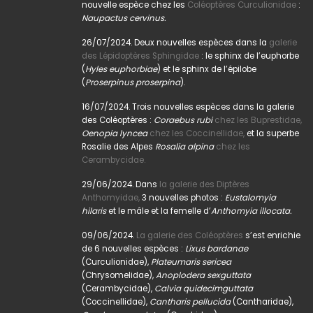
nouvelle espèce chez les
Coléoptères Curculionidae
:
Naupactus cervinus.
26/07/2024. Deux nouvelles espèces dans la
galerie
des Lépidoptères Sphingidae
: le sphinx de l’euphorbe
(
Hyles euphorbiae
) et le sphinx de l’épilobe
(
Proserpinus proserpina
).
16/07/2024. Trois nouvelles espèces dans la galerie
des Coléoptères :
Coraebus rubi
chez les Buprestidae,
Oenopia lyncea
chez les Coccinellidae,
et la superbe
Rosalie des Alpes
Rosalia alpina
chez les
Cerambycidae.
29/06/2024. Dans
la galerie des Diptères
Anthomyidae,
3 nouvelles photos :
Eustalomyia
hilaris
et le mâle et la femelle d’
Anthomyia illocata.
09/06/2024.
La galerie des Coléoptères
s’est enrichie
de 6 nouvelles espèces :
Lixus bardanae
(Curculionidae),
Plateumaris sericea
(Chrysomelidae),
Anoplodera sexguttata
(Cerambycidae),
Calvia quidecimguttata
(Coccinellidae),
Cantharis pellucida
(Cantharidae),