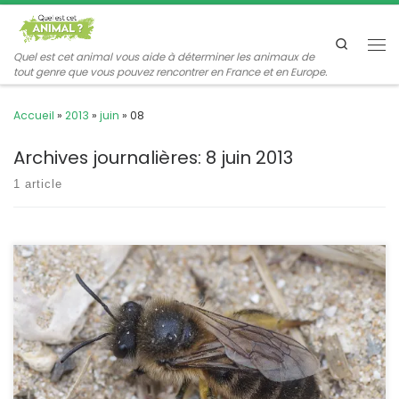
Passer au contenu
Search
Me
Quel est cet animal vous aide à déterminer les animaux de
tout genre que vous pouvez rencontrer en France et en Europe.
Accueil
»
2013
»
juin
»
08
Archives journalières:
8 juin 2013
1 article
On rencontre cette abeille solitaire dès le mois de mars dans les
dunes, elle ressemble beaucoup à l’abeille des ruches, mais elle
creuse le sable pour assurer sa descendance. Colletes
cunicularius Linnaeus,1761 POSITION SYSTÉMATIQUE : Insecte
Hyménoptère Apocrite Famille des Colletidae ETYMOLOGIE :
Colletes : ? cunicularius : qui rappelle le lapin : allusion à leur