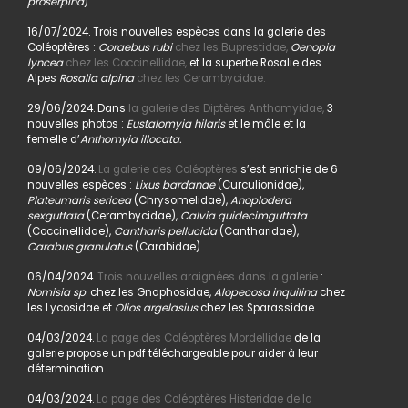
proserpina
).
16/07/2024. Trois nouvelles espèces dans la galerie des
Coléoptères :
Coraebus rubi
chez les Buprestidae,
Oenopia
lyncea
chez les Coccinellidae,
et la superbe Rosalie des
Alpes
Rosalia alpina
chez les Cerambycidae.
29/06/2024. Dans
la galerie des Diptères Anthomyidae,
3
nouvelles photos :
Eustalomyia hilaris
et le mâle et la
femelle d’
Anthomyia illocata.
09/06/2024.
La galerie des Coléoptères
s’est enrichie de 6
nouvelles espèces :
Lixus bardanae
(Curculionidae),
Plateumaris sericea
(Chrysomelidae),
Anoplodera
sexguttata
(Cerambycidae),
Calvia quidecimguttata
(Coccinellidae),
Cantharis pellucida
(Cantharidae),
Carabus granulatus
(Carabidae).
06/04/2024.
Trois nouvelles araignées dans la galerie
:
Nomisia sp
. chez les Gnaphosidae,
Alopecosa inquilina
chez
les Lycosidae et
Olios argelasius
chez les Sparassidae.
04/03/2024.
La page des Coléoptères Mordellidae
de la
galerie propose un pdf téléchargeable pour aider à leur
détermination.
04/03/2024.
La page des Coléoptères Histeridae de la