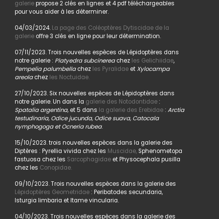
galerie
propose 2 clés en lignes et 4 pdf téléchargeables
pour vous aider à les déterminer.
04/03/2024.
La page des Coléoptères Dytiscidae de la
galerie
offre 3 clés en ligne pour leur détermination.
07/11/2023. Trois nouvelles espèces de Lépidoptères dans
notre galerie :
Platyedra subcinerea
chez
les Gelichiidae
,
Pempelia palumbella
chez
les Pyralidae
et
Xylocampa
areola
chez
les Noctuidae.
27/10/2023. Six nouvelles espèces de Lépidoptères dans
notre galerie. Un dans la
galerie des Notodontidae
:
Spatalia argentina,
et 5 dans
la galerie des Erebidae
:
Arctia
testudinaria, Odice jucunda, Odice suava, Catocala
nymphogoga et Ocneria rubea
.
15/10/2023. trois nouvelles espèces dans la galerie des
Diptères : Pyrellia vivida chez les
Muscidae,
Sphenometopa
fastuosa chez les
Sarcophagidae
et Physocephala pusilla
chez les
Conopidae.
09/10/2023. Trois nouvelles espèces dans la galerie des
Lépidoptères Geometridae
: Peribatodes secundaria,
Isturgia limbaria et Itame vincularia.
04/10/2023. Trois nouvelles espèces dans la galerie des