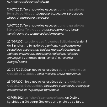
et
Anastragalia sanguinolenta.
13/07/2021. Trois nouvelles espèces
dans la galerie des
Hémiptères Miridae
:
Deraeocoris punctum, Deraeocoris
ribauti
et
Harpocera thoracica.
12/07/2021. Trois nouvelles espèces
dans la galerie des
Lépidoptères Tortricidae
:
Agapeta hamana, Clepsis
consimilana
et
Lozotaeniodes formosana.
22/06/2021.
La galerie des Araignées Salticidae
s’enrichit
de 8 photos : la femelle de
Carrhotus xanthogramma,
Pseudicius eucarpatus, Salticus mutabilis/zebraneus,
Salticus propinquus, Macaroeris nidicolens, Philaeus
chrysops
(2 variantes de la femelle) et
Pellenes
arciger/brevis.
27/05/2021. Deux nouvelles espèces
dans la galerie des
Coléptères Cleridae
:
Opilo mollis
et
Clerus mutillarius.
23/05/2021. Trois nouvelles espèces dans
la galerie des
Coléoptères Geotrupidae
:
Geotrupes puncticollis, Geotrupes
stercorarius et Trypocopris pyrenaeus.
03/05/2021.
La fiche d’
Epistrophe eligans,
un Diptère
Syrphidae a été complétée avec une photo de sa larve.