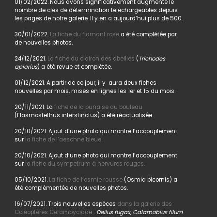
01/02/2022. Nous avons significativement augmenté le
nombre de clés de détermination téléchargeables depuis
les pages de notre galerie. Il y en a aujourd’hui plus de 500.
30/01/2022.
La fiche du flamant rose
a été complétée par
de nouvelles photos.
24/12/2021.
La fiche du clairon des abeilles
(
Trichodes
apiarius
) a été revue et complétée.
01/12/2021. A partir de ce jour, il y aura deux fiches
nouvelles par mois, mises en lignes les 1er et 15 du mois.
20/11/2021. La
fiche de la punaise du bouleau
(Elasmostethus interstinctus) a été réactualisée.
20/10/2021. Ajout d’une photo qui montre l’accouplement
sur
la fiche de l’aeschne bleue.
20/10/2021. Ajout d’une photo qui montre l’accouplement
sur
la fiche du sympetrum à nervures rouges.
05/10/2021.
La fiche de l’osmie rousse
(Osmia bicornis) a
été complémentée de nouvelles photos.
16/07/2021. Trois nouvelles espèces
dans la galerie des
Coléoptères Cerambycidae
:
Deilus fugax, Calamobius filum