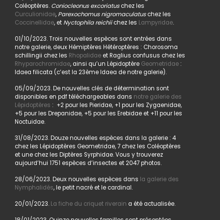
Coléoptères.
Coniocleonus excoriatus
chez les
Curculionidae
,
Parexochomus nigromaculatus
chez les
Coccinellidae
, et
Nyctophila reichii
chez les
Lampyridae
.
01/10/2023. Trois nouvelles espèces sont entrées dans
notre galerie, deux Hémiptères Hétéroptères : Chorosoma
schillingii chez les
Rhopalidae
et Raglius confusus chez les
Rhyparochromidae
, ainsi qu’un Lépidoptère
Geometridae
:
Idaea filicata (c’est la 23ème Idaea de notre galerie).
05/09/2023. De nouvelles clés de détermination sont
disponibles en pdf téléchargeables dans
notre galerie des
Lépidoptères
: +2 pour les Pieridae, +1 pour les Zygaenidae,
+5 pour les Drepanidae, +5 pour les Erebidae et +11 pour les
Noctuidae.
31/08/2023. Douze nouvelles espèces dans la galerie : 4
chez les Lépidoptères Geometridae, 7 chez les Coléoptères
et une chez les Diptères Syrphidae. Vous y trouverez
aujourd’hui 1751 espèces d’insectes et 2047 photos.
28/06/2023. Deux nouvelles espèces dans
la galerie des
Nymphalidés
, le petit nacré et le cardinal.
20/01/2023.
La fiche du criquet riverain
a été actualisée.