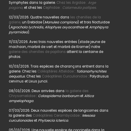
Symphytes dans la galerie.
Chez les Argidae :
Arge
pagana
,
et chez les
Cephidae :
Calameuta pallipes.
12/03/2026. Quatre nouvelles dans
les chenilles de la
galerie,
un Erebidae (
Manulea complana
) et trois Noctuidae
(
Agrochola lychnidis, Allophyes oxyacanthae
et
Amphipyra
pyramidea
).
11/03/2026. Avec trois nouvelles entrées (stade jeune de
machaon, marbré de vert et marbré de Kramer) notre
galerie des chenilles de papillons
atteint la centaine de
photos.
10/03/2026. Trois espèces de charançons entrent dans la
galerie. Chez les
Coléoptères Attelidae
:
Tatianarhynchites
aequatus
. Chez les
Coléoptères Curculionidae
: Polydrusus
cervinus et Lixus juncii.
08/03/2026. Deux arrivées dans
la galerie des
Chrysomelidae
:
Colaspidema barbarum
et
Altica
ampelophaga
.
07/03/2026. Deux nouvelles espèces de longicornes dans
la galerie des
Coléoptères Cerambycidae
:
Mesosa
curculionoides
et
Phytoecia icterica
.
05/03/2026. Une nouvelle espèce de coccinelle dans la