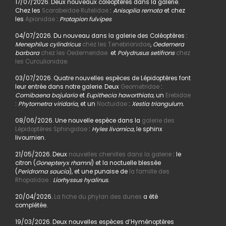
17/07/2026. Deux nouveaux coléoptères dans la galerie.
Chez les
Scarabeidae Rutelidae
:
Anisoplia remota
et chez
les
Apionidae
:
Protapion fulvipes
04/07/2026. Du nouveau dans la galerie des Coléoptères :
Menephilus cylindricus
chez les Tenebrionidae
,
Oedemera
barbara
chez les Oedemeridae
et
Polydrusus setifrons
chez
les Curculionidae.
03/07/2026. Quatre nouvelles espèces de Lépidoptères font
leur entrée dans notre galerie. Deux
Geometridae
:
Comibaena bajularia
et
Eupithecia haworthiata,
un
Erebidae
:
Phytometra viridaria
, et un
Noctuidae
:
Xestia triangulum.
08/06/2026. Une nouvelle espèce dans la
galerie des
Lépidoptères Sphingidae
:
Hyles livornica,
le sphinx
livournien.
21/05/2026. Deux
nouvelles chenilles dans la galerie
: le
citron (
Gonepteryx rhamni
) et la noctuelle blessée
(
Peridroma saucia
), et une punaise de
la famille des
Rhopalidae :
Liorhyssus hyalinus.
20/04/2026.
La fiche du phylan des dunes
a été
complétée.
19/03/2026. Deux nouvelles espèces d’Hyménoptères