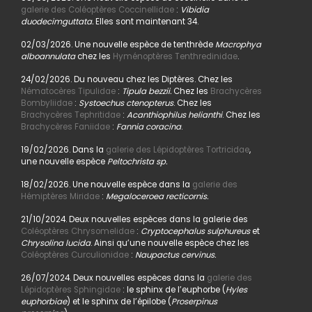
galerie des Coléoptères Coccinellidae
:
Vibidia
duodecimguttata.
Elles sont maintenant 34.
02/03/2026. Une nouvelle espèce de tenthrède
Macrophya
alboannulata
chez les
Hyménoptères Tenthredinidae
.
24/02/2026. Du nouveau chez les Diptères. Chez les
Nématocères Tipulidae
:
Tipula bezzii.
Chez les
Brachycères
Bombyliidae
:
Systoechus ctenopterus
. Chez les
Brachycères Tephritidae
:
Acanthiophilus helianthi
. Chez les
Brachycères Faniidae
:
Fannia coracina
.
19/02/2026. Dans la
galerie des Lépidoptères Tortricidae
,
une nouvelle espèce
Peltochrista sp.
18/02/2026. Une nouvelle espèce dans la
galerie des
Hémiptères Miridae
:
Megaloceroea recticornis.
21/10/2024. Deux nouvelles espèces dans la galerie des
Coléoptères Chrysomelidae
:
Cryptocephalus sulphureus
et
Chrysolina lucida
. Ainsi qu’une nouvelle espèce chez les
Coléoptères Curculionidae
:
Naupactus cervinus.
26/07/2024. Deux nouvelles espèces dans la
galerie des
Lépidoptères Sphingidae
: le sphinx de l’euphorbe (
Hyles
euphorbiae
) et le sphinx de l’épilobe (
Proserpinus