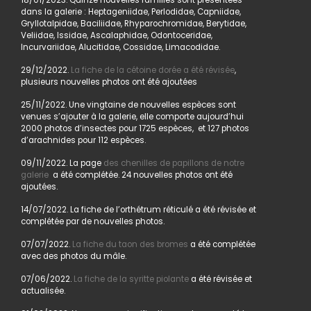
18/01/2023. Quinze nouvelles familles sont présentées
dans la galerie : Heptageniidae, Perlodidae, Capniidae,
Gryllotalpidae, Baciliidae, Rhyparochromidae, Berytidae,
Veliidae, Issidae, Ascalaphidae, Odontoceridae,
Incurvariidae, Alucitidae, Cossidae, Limacodidae.
29/12/2022.
La fiche de la cétoine dorée a été révisée
,
plusieurs nouvelles photos ont été ajoutées
25/11/2022. Une vingtaine de nouvelles espèces sont
venues s’ajouter à la galerie, elle comporte aujourd’hui
2000 photos d’insectes pour 1725 espèces, et 127 photos
d’arachnides pour 112 espèces.
09/11/2022. La page
des chenilles de papillons de notre
galerie
a été complétée. 24 nouvelles photos ont été
ajoutées.
14/07/2022. La fiche de l’orthétrum réticulé a été révisée et
complétée par de nouvelles photos.
07/07/2022.
La fiche du taon des bromes
a été complétée
avec des photos du mâle.
07/06/2022.
La fiche de la syritte piolante
a été révisée et
actualisée.